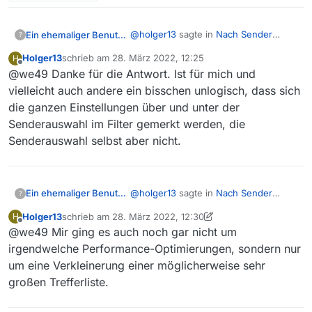
@
holger13
sagte in
Nach Sender
Ein ehemaliger Benutzer
?
filtern?
:
Holger13
schrieb am
28. März 2022, 12:25
H
zuletzt editiert von
Offline
@we49 Danke für die Antwort. Ist für mich und
Wofür sind dann die ganzen
Filter da?
vielleicht auch andere ein bisschen unlogisch, dass sich
Wenn du im oberen Bereich für
die ganzen Einstellungen über und unter der
bestimmte Gruppen unterschiedliche
Senderauswahl im Filter gemerkt werden, die
Einstellungen verwenden möchtest
Wenn es dir nur und ausschließlich
oder die Mindestdauer und/oder den
um die Senderauswahl geht, hast du
Senderauswahl selbst aber nicht.
Zeitraum unterschiedlich nutzen
keinen Geschwindigkeitsvorteil, wenn
Die Dritten der ARD sind bis auf
möchtest, machen verschiedene Filter
du für jede Gruppe einen oder
Sendungen des BR
in der Regel
auch
durchaus Sinn.
mehrere Filter definierst, da geht
in “ARD” vorhanden, der BR und seine
nichts schneller, weil die Filmliste
verwalteten (alpha usw.) nur
@
holger13
sagte in
Nach Sender
Ein ehemaliger Benutzer
?
jedes Mal neu aufgebaut wird. Da
manchmal.
filtern?
:
kannst du auch du auch die
Holger13
schrieb am
28. März 2022, 12:30
H
zuletzt editiert von Holger13
Offline
gewünschten Sender im gleichen
@we49 Mir ging es auch noch gar nicht um
Wofür sind dann die ganzen
Filter an- oder ausklicken.
Filter da?
irgendwelche Performance-Optimierungen, sondern nur
Wenn du im oberen Bereich für
um eine Verkleinerung einer möglicherweise sehr
bestimmte Gruppen unterschiedliche
großen Trefferliste.
Einstellungen verwenden möchtest
Wenn es dir nur und ausschließlich
oder die Mindestdauer und/oder den
um die Senderauswahl geht, hast du
Zeitraum unterschiedlich nutzen
keinen Geschwindigkeitsvorteil, wenn
Die Dritten der ARD sind bis auf