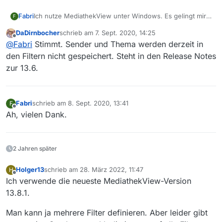
Fabri
Ich nutze MediathekView unter Windows. Es gelingt mir
F
nicht, auf Knopfdruck nach einem Sender zu filtern,
DaDirnbocher
schrieb am
7. Sept. 2020, 14:25
obwohl es so aussieht, als könnte man eine
zuletzt editiert von
Offline
@
Fabri
Stimmt. Sender und Thema werden derzeit in
Senderauswahl unter einem „Filternamen“ abspeichern.
Das einzige, was sich der Filter bei mir zu merken
den Filtern nicht gespeichert. Steht in den Release Notes
scheint, ist HD, Untertitel, neue Filme etc.
zur 13.6.
Fabri
schrieb am
8. Sept. 2020, 13:41
F
zuletzt editiert von
Offline
Ah, vielen Dank.
2 Jahren später
Holger13
schrieb am
28. März 2022, 11:47
H
zuletzt editiert von
Offline
Ich verwende die neueste MediathekView-Version
13.8.1.
Man kann ja mehrere Filter definieren. Aber leider gibt