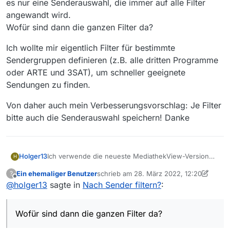
es nur eine Senderauswahl, die immer auf alle Filter
angewandt wird.
Wofür sind dann die ganzen Filter da?
Ich wollte mir eigentlich Filter für bestimmte
Sendergruppen definieren (z.B. alle dritten Programme
oder ARTE und 3SAT), um schneller geeignete
Sendungen zu finden.
Von daher auch mein Verbesserungsvorschlag: Je Filter
bitte auch die Senderauswahl speichern! Danke
Ich verwende die neueste MediathekView-Version
Holger13
H
13.8.1.
Ein ehemaliger Benutzer
schrieb am
28. März 2022, 12:20
?
Man kann ja mehrere Filter definieren. Aber leider
zuletzt editiert von Ein ehemaliger Benutz
Offline
@
holger13
sagte in
Nach Sender filtern?
:
gibt es nur eine Senderauswahl, die immer auf alle
Filter angewandt wird.
Ich wollte mir eigentlich Filter für bestimmte
Wofür sind dann die ganzen Filter da?
Sendergruppen definieren (z.B. alle dritten
Wofür sind dann die ganzen Filter da?
Programme oder ARTE und 3SAT), um schneller
Von daher auch mein Verbesserungsvorschlag: Je
geeignete Sendungen zu finden.
Filter bitte auch die Senderauswahl speichern! Danke