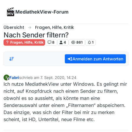
Skip to content
MediathekView-Forum
Übersicht
Fragen, Hilfe, Kritik
Nach Sender filtern?
Fragen, Hilfe, Kritik
8
4
861
1
Anmelden zum Antworten
Fabri
schrieb am
7. Sept. 2020, 14:24
F
zuletzt editiert von
Offline
Ich nutze MediathekView unter Windows. Es gelingt mir
nicht, auf Knopfdruck nach einem Sender zu filtern,
obwohl es so aussieht, als könnte man eine
Senderauswahl unter einem „Filternamen“ abspeichern.
Das einzige, was sich der Filter bei mir zu merken
scheint, ist HD, Untertitel, neue Filme etc.