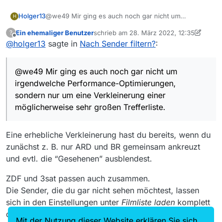
möchtest, machen verschiedene Filter
du für jede Gruppe einen oder
Sendungen des BR
in der Regel
auch
Holger13
@we49 Mir ging es auch noch gar nicht um
durchaus Sinn.
mehrere Filter definierst, da geht
in “ARD” vorhanden, der BR und seine
H
irgendwelche Performance-Optimierungen, sondern
nichts schneller, weil die Filmliste
verwalteten (alpha usw.) nur
Ein ehemaliger Benutzer
schrieb am
28. März 2022, 12:35
?
nur um eine Verkleinerung einer möglicherweise
jedes Mal neu aufgebaut wird. Da
manchmal.
zuletzt editiert von Ein ehemaliger Benutz
Offline
@
holger13
sagte in
Nach Sender filtern?
:
sehr großen Trefferliste.
kannst du auch du auch die
gewünschten Sender im gleichen
Filter an- oder ausklicken.
@we49 Mir ging es auch noch gar nicht um
irgendwelche Performance-Optimierungen,
sondern nur um eine Verkleinerung einer
möglicherweise sehr großen Trefferliste.
Eine erhebliche Verkleinerung hast du bereits, wenn du
zunächst z. B. nur ARD und BR gemeinsam ankreuzt
und evtl. die “Gesehenen” ausblendest.
ZDF und 3sat passen auch zusammen.
Die Sender, die du gar nicht sehen möchtest, lassen
sich in den Einstellungen unter
Filmliste laden
komplett
deaktivieren
Mit der Nutzung dieser Website erklären Sie sich