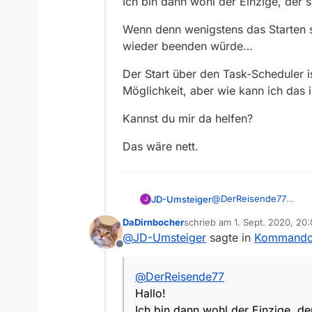
Ich bin dann wohl der Einzige, der 
Wenn denn wenigstens das Starten 
wieder beenden würde…
Der Start über den Task-Scheduler i
Möglichkeit, aber wie kann ich das 
Kannst du mir da helfen?
Das wäre nett.
@
DerReisende77
JD-Umsteiger
J
Hallo!
DaDirnbocher
schrieb am
1. Sept. 2020, 20:
Ich bin dann wohl der 
Wenn denn wenigstens 
zuletzt editiert von
@
JD-Umsteiger
sagte in
Kommandoz
wieder beenden würd
Offline
Der Start über den Tas
Möglichkeit, aber wie 
@
DerReisende77
Kannst du mir da helfe
Hallo!
Das wäre nett.
Ich bin dann wohl der Einzige, de