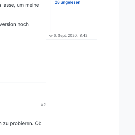
28 ungelesen
n lasse, um meine
nversion noch
6. Sept. 2020, 18:42
#2
st geplant später eine
 kleinere Maschinen
en lasse, um meine
 zu probieren. Ob
ersion noch enthielt.
?