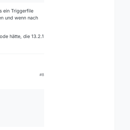
ein Triggerfile
ren und wenn nach
de hätte, die 13.2.1
#8
verfügbare Zeit und
n.
wnloads sich der MV