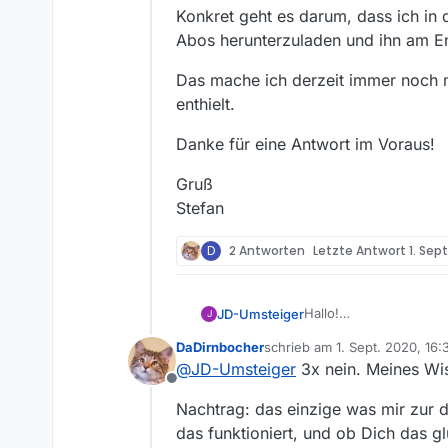
Konkret geht es darum, dass ich in
Abos herunterzuladen und ihn am En
Das mache ich derzeit immer noch m
enthielt.
Danke für eine Antwort im Voraus!
Gruß
Stefan
D
2 Antworten
Letzte Antwort
1. Sept
Hallo!
JD-Umsteiger
J
Am
09.08.2019
hieß es
DaDirnbocher
schrieb am
1. Sept. 2020, 16:
“
Kommandozeilenversion
Gibt es diese neu
zuletzt editiert von DaDirnbo
@
JD-Umsteiger
3x nein. Meines Wi
neue Version separat 
Konkret geht es darum,
Offline
Oder wurde diese
ist.
”
Abos herunterzuladen 
Nachtrag: das einzige was mir zur d
Das mache ich derzeit 
Oder gibt es irge
das funktioniert, und ob Dich das gl
Danke für eine Antwort