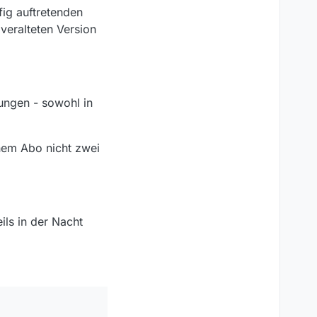
wäre die einzige
ig auftretenden
veralteten Version
en an Programme
.
ungen - sowohl in
 ein Triggerfile
ieren und wenn nach
ode hätte, die 13.2.1
inem Abo nicht zwei
ils in der Nacht