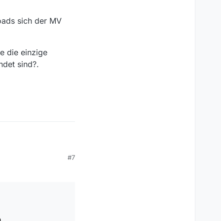
oads sich der MV
e die einzige
ndet sind?.
#7
loads sich der MV
re die einzige
ndet sind?.
.