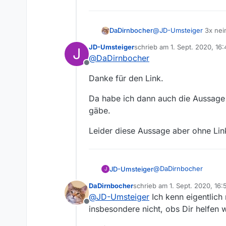
Gruß
Stefan
@
JD-Umsteiger
3x nei
DaDirnbocher
JD-Umsteiger
schrieb am
1. Sept. 2020, 16:
J
Nachtrag: das einzige w
zuletzt editiert von
@
DaDirnbocher
funktioniert, und ob Di
Offline
Danke für den Link.
Da habe ich dann auch die Aussage
gäbe.
Leider diese Aussage aber ohne Link
@
DaDirnbocher
JD-Umsteiger
J
DaDirnbocher
schrieb am
1. Sept. 2020, 16:
Danke für den Link.
zuletzt editiert von
@
JD-Umsteiger
Ich kenn eigentlich
Offline
Da habe ich dann auch
insbesondere nicht, obs Dir helfen 
gäbe.