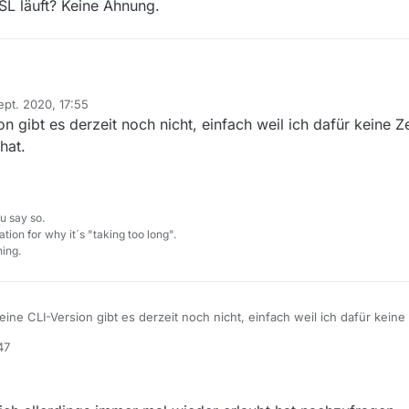
ber ohne Link :-(
SL läuft? Keine Ahnung.
 im Changelog von v13.3.0:
ept. 2020, 17:55
 (CLI) wurde entfernt. Für sie ist kein Maintainer mehr vorhanden.
Es i
e Version inzwischen?
 von
n gibt es derzeit noch nicht, einfach weil ich dafür keine Z
zur Verfügung zu stellen, die auch deutlich ressourcenschonender für
 dass ich in der Nacht mithilfe des Windows-Task-Schedulers MV start
s Vorhaben ganz ad acta gelegt?
und ihn am Ende auch wieder schließen zu lassen.
hat.
immer noch mit der letzten Version (v13.2.1), die diese Kommandozeilenv
ndeine andere Möglichkeit, die aktuelle Version wie folgt zu betreiben
 im Voraus!
u say so.
tion for why it´s "taking too long".
ing.
ine CLI-Version gibt es derzeit noch nicht, einfach weil ich dafür keine
and gemeldet hat.
47