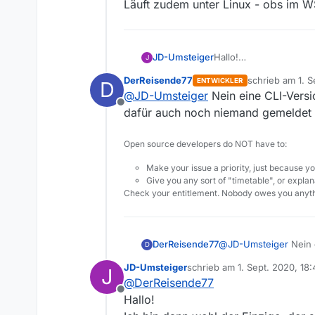
Leider diese Aussage a
Läuft zudem unter Linux - obs im W
Hallo!
JD-Umsteiger
J
Am
09.08.2019
hieß es
DerReisende77
schrieb am
1. S
ENTWICKLER
D
“
Kommandozeilenversion
Gibt es diese neu
zuletzt editiert
@
JD-Umsteiger
Nein eine CLI-Versio
neue Version separat 
Konkret geht es darum,
Offline
Oder wurde diese
ist.
”
Abos herunterzuladen 
dafür auch noch niemand gemeldet 
Das mache ich derzeit 
Oder gibt es irge
Open source developers do NOT have to:
Danke für eine Antwort
Make your issue a priority, just because yo
Gruß
Give you any sort of "timetable", or explana
Stefan
Check your entitlement. Nobody owes you anyth
DerReisende77
@
JD-Umsteiger
Nein e
D
dafür auch noch niem
JD-Umsteiger
schrieb am
1. Sept. 2020, 18:
J
zuletzt editiert von
@
DerReisende77
Offline
Hallo!