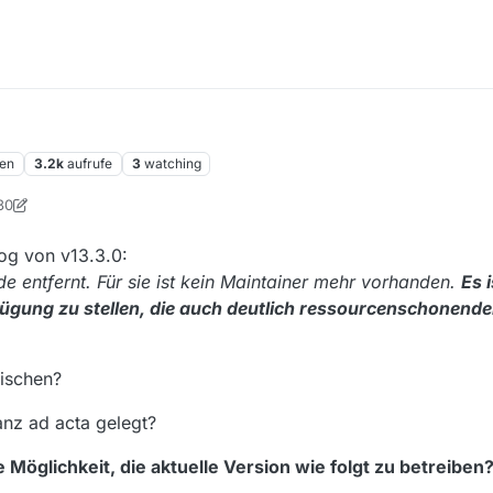
en
3.2k
aufrufe
3
watching
30
eiger
9. Jan. 2020, 18:31
og von v13.3.0:
 entfernt. Für sie ist kein Maintainer mehr vorhanden.
Es 
ügung zu stellen, die auch deutlich ressourcenschonender
wischen?
nz ad acta gelegt?
 Möglichkeit, die aktuelle Version wie folgt zu betreiben