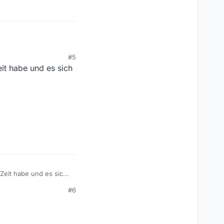
#5
st geplant später eine
eit habe und es sich
 kleinere Maschinen
en lasse, um meine
ersion noch enthielt.
?
 Zeit habe und es sich
#6