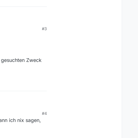
#3
u probieren. Ob das
r gesuchten Zweck
#4
ann ich nix sagen,
ir gesuchten Zweck