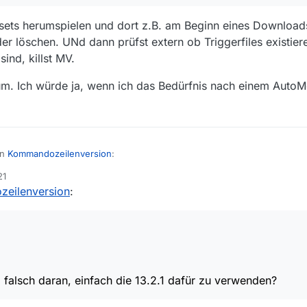
sets herumspielen und dort z.B. am Beginn eines Downloads 
r löschen. UNd dann prüfst extern ob Triggerfiles existie
ind, killst MV.
um. Ich würde ja, wenn ich das Bedürfnis nach einem AutoMo
in
Kommandozeilenversion
:
21
eilenversion
:
ber der Trigger, ob und wann die Kommandozeilenversion kommt, ist die 
r Einzige, der sich allerdings immer mal wieder erlaubt hat nachzufrage
fragen.
ns das Starten so möglich wäre, dass nach Beendigung aller (Abo-)Do
ürde…
was ist so falsch daran, einfach die 13.2.1 dafür zu verwenden?
 falsch daran, einfach die 13.2.1 dafür zu verwenden?