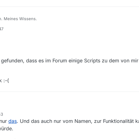
n. Meines Wissens.
47
as mir zur dritten Frage einfällt, wäre es mit sowas wie
hier
beschrieben z
ch das glücklich macht, ist halt wieder was anderes.
 gefunden, dass es im Forum einige Scripts zu dem von mi
 :-(
53
 nur
das
. Und das auch nur vom Namen, zur Funktionalität k
 die Aussage gefunden, dass es im Forum einige Scripts zu dem von m
würde.