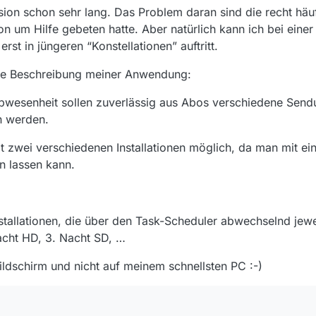
Task-Scheduler ist ja nicht das Problem. Aber das Beenden. Abschießen 
ion schon sehr lang. Das Problem daran sind die recht häuf
n um Hilfe gebeten hatte. Aber natürlich kann ich bei einer 
m verlinkten Vorschlag, ein Tool zu verwenden, dass Tastenkombiation
rst in jüngeren “Konstellationen” auftritt.
as in Abhängigkeit davon realisieren, dass alle Downloads beendet sind?
ze Beschreibung meiner Anwendung:
bwesenheit sollen zuverlässig aus Abos verschiedene Send
en Speichernsets herumspielen und dort z.B. am Beginn eines Downloads
n werden.
 dieses wieder löschen. UNd dann prüfst extern ob Triggerfiles exist
ne keine da sind, killst MV.
wie hintenherum. Ich würde ja, wenn ich das Bedürfnis nach einem AutoM
it zwei verschiedenen Installationen möglich, da man mit e
n lassen kann.
tallationen, die über den Task-Scheduler abwechselnd jewe
acht HD, 3. Nacht SD, …
ldschirm und nicht auf meinem schnellsten PC :-)