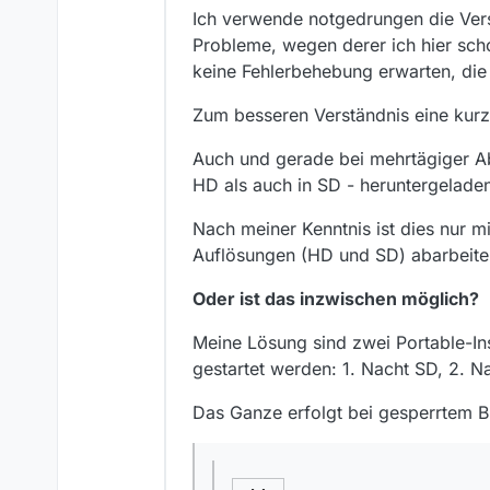
Der Start über den 
Ich verwende notgedrungen die Vers
Möglichkeit,
Probleme, wegen derer ich hier scho
Warum? Was ist mit de
keine Fehlerbehebung erwarten, die e
senden kann?
aber wie kann ich d
Zum besseren Verständnis eine kur
Auch und gerade bei mehrtägiger A
Du könntest Dich mit d
HD als auch in SD - heruntergelade
anzulegen und am Ende
einer gewissen Zeitspan
Sind aber alles irgend
Nach meiner Kenntnis ist dies nur m
weiterverwenden.
Auflösungen (HD und SD) abarbeite
Oder ist das inzwischen möglich?
Meine Lösung sind zwei Portable-Ins
gestartet werden: 1. Nacht SD, 2. N
Das Ganze erfolgt bei gesperrtem Bi