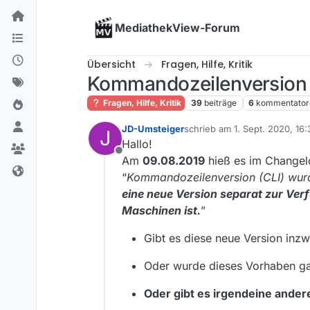
Skip to content
MediathekView-Forum
Übersicht
Fragen, Hilfe, Kritik
Kommandozeilenversion
Fragen, Hilfe, Kritik
39
beiträge
6
kommentator
JD-Umsteiger
schrieb am
1. Sept. 2020, 16:
J
zuletzt editiert von JD-Umst
Hallo!
Offline
Am
09.08.2019
hieß es im Changel
“
Kommandozeilenversion (CLI) wurde
eine neue Version separat zur Verf
Maschinen ist.
”
Gibt es diese neue Version inz
Oder wurde dieses Vorhaben ga
Oder gibt es irgendeine andere