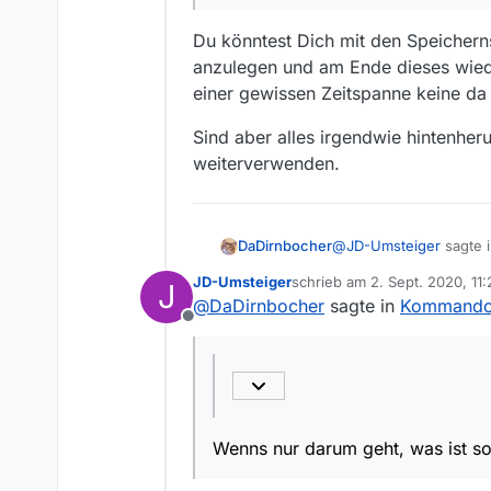
Du könntest Dich mit den Speichern
anzulegen und am Ende dieses wiede
einer gewissen Zeitspanne keine da s
Sind aber alles irgendwie hintenher
weiterverwenden.
@
JD-Umsteiger
sagte 
DaDirnbocher
JD-Umsteiger
schrieb am
2. Sept. 2020, 11:
J
zuletzt editiert von
@
DaDirnbocher
sagte in
Kommandoz
@
DerReisende77
Offline
Hallo!
Nein, bist Du nicht. A
Ich bin dann wohl de
nicht die Zahl der Nach
Wenn denn wenigste
wieder beenden w
Wenns nur darum geht, 
Wenns nur darum geht, was ist so