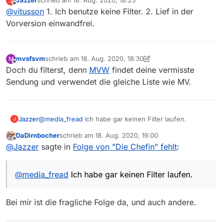
Jazzer
schrieb am
18. Aug. 2020, 18:25
J
zuletzt editiert von
Offline
@
vitusson
1. Ich benutze keine Filter. 2. Lief in der
Im ZDF wird derzeit der Serienkrimi “Die Chefin”
jeden Samstag um 21.45 Uhr wiederholt. MV
Vorversion einwandfrei.
Das hat
zeigt an, dass im Juni 2020 der letzte war.
a. nichts mit dem Thread hier zu tun, wenn du
Tatsächlich laufen die aber immer noch und sind
fehlende Sendungen bemängeln willst mußt du bitte
und
in der ZDF-Mediathek abrufbar.
einen eigenen Thread aufmachen
.b sind das alles Wiederholungen und als solche
mvsfsvm
schrieb am
18. Aug. 2020, 18:30
M
zuletzt editiert von mvsfsvm
ZDF
entweder nicht vom Crawler erfasst oder deine Filter
Offline
Doch du filterst, denn
MVW
findet deine vermisste
Die Chefin
sind falsch eingestellt
Sendung und verwendet die gleiche Liste wie MV.
Samstags 21.45 Uhr
Beispiel-Link: https://www.zdf.de/serien/die-
chefin/vergeltung-100.html
Win7 64bit
Jazzer
@
media_fread
Ich habe gar keinen Filter laufen.
J
MV: 13.6
DaDirnbocher
schrieb am
18. Aug. 2020, 19:00
zuletzt editiert von
Offline
@
Jazzer
sagte in
Folge von "Die Chefin" fehlt
:
@
media_fread
Ich habe gar keinen Filter laufen.
Bei mir ist die fragliche Folge da, und auch andere.