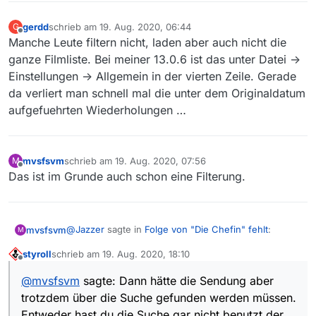
gerdd
schrieb am
19. Aug. 2020, 06:44
G
zuletzt editiert von
Offline
Manche Leute filtern nicht, laden aber auch nicht die
ganze Filmliste. Bei meiner 13.0.6 ist das unter Datei ->
Einstellungen -> Allgemein in der vierten Zeile. Gerade
da verliert man schnell mal die unter dem Originaldatum
aufgefuehrten Wiederholungen …
mvsfsvm
schrieb am
19. Aug. 2020, 07:56
M
zuletzt editiert von
Offline
Das ist im Grunde auch schon eine Filterung.
@
Jazzer
sagte in
Folge von "Die Chefin" fehlt
:
mvsfsvm
M
styroll
schrieb am
19. Aug. 2020, 18:10
zuletzt editiert von
Offline
Ich filtere NICHT, aber ich war davon
@
mvsfsvm
sagte: Dann hätte die Sendung aber
ausgegangen, dass ich die Sendung unter dem
Dann hätte die Sendung aber trotzdem über die
Datum 15.08.2020 21.45 angezeigt bekomme.
trotzdem über die Suche gefunden werden müssen.
Suche gefunden werden müssen. Entweder hast du
Entweder hast du die Suche gar nicht benutzt der