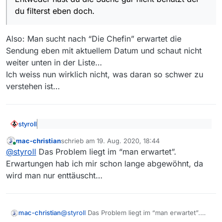
die Suche gar nicht benutzt oder du filterst eben
du filterst eben doch.
doch.
Also: Man sucht nach “Die Chefin” erwartet die
Sendung eben mit aktuellem Datum und schaut nicht
weiter unten in der Liste…
Ich weiss nun wirklich nicht, was daran so schwer zu
verstehen ist…
styroll
@
mvsfsvm
sagte: Dann hätte die Sendung aber
mac-christian
schrieb am
19. Aug. 2020, 18:44
trotzdem über die Suche gefunden werden
zuletzt editiert von
Online
Also: Man sucht nach “Die Chefin” erwartet die
müssen. Entweder hast du die Suche gar nicht
@
styroll
Das Problem liegt im “man erwartet”.
Sendung eben mit aktuellem Datum und schaut nicht
benutzt der du filterst eben doch.
Erwartungen hab ich mir schon lange abgewöhnt, da
weiter unten in der Liste…
wird man nur enttäuscht…
Ich weiss nun wirklich nicht, was daran so schwer zu
verstehen ist…
mac-christian
@
styroll
Das Problem liegt im “man erwartet”.