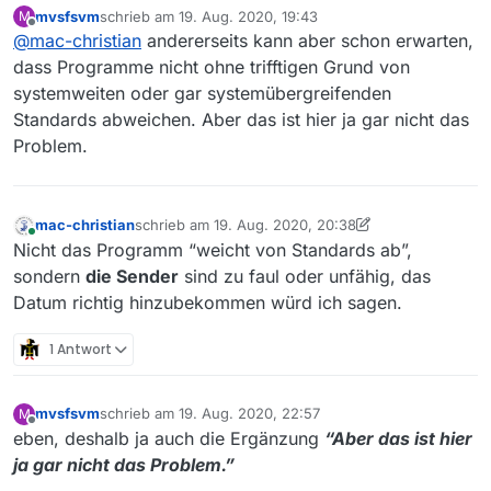
Erwartungen hab ich mir schon lange
mvsfsvm
schrieb am
19. Aug. 2020, 19:43
M
abgewöhnt, da wird man nur enttäuscht…
zuletzt editiert von
Offline
@
mac-christian
andererseits kann aber schon erwarten,
dass Programme nicht ohne trifftigen Grund von
systemweiten oder gar systemübergreifenden
Standards abweichen. Aber das ist hier ja gar nicht das
Problem.
mac-christian
schrieb am
19. Aug. 2020, 20:38
zuletzt editiert von mac-christian
Online
Nicht das Programm “weicht von Standards ab”,
sondern
die Sender
sind zu faul oder unfähig, das
Datum richtig hinzubekommen würd ich sagen.
1 Antwort
mvsfsvm
schrieb am
19. Aug. 2020, 22:57
M
zuletzt editiert von
Offline
eben, deshalb ja auch die Ergänzung
“Aber das ist hier
ja gar nicht das Problem.”