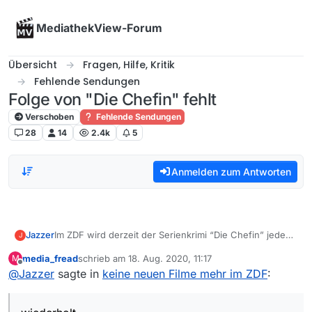
Skip to content
MediathekView-Forum
Übersicht
Fragen, Hilfe, Kritik
Fehlende Sendungen
Folge von "Die Chefin" fehlt
Verschoben
Fehlende Sendungen
28
14
2.4k
5
Anmelden zum Antworten
Im ZDF wird derzeit der Serienkrimi “Die Chefin” jeden
Jazzer
J
Samstag um 21.45 Uhr wiederholt. MV zeigt an, dass im
media_fread
schrieb am
18. Aug. 2020, 11:17
M
Juni 2020 der letzte war. Tatsächlich laufen die aber
ZDF
zuletzt editiert von
Offline
@
Jazzer
sagte in
keine neuen Filme mehr im ZDF
:
immer noch und sind in der ZDF-Mediathek abrufbar.
Die Chefin
Samstags 21.45 Uhr
Beispiel-Link: https://www.zdf.de/serien/die-