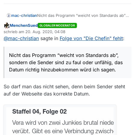
mac-christian
Nicht das Programm “weicht von Standards ab”,
sondern
die Sender
sind zu faul oder unfähig,
MenchenSued
GLOBALER MODERATOR
das Datum richtig hinzubekommen würd ich
Offline
schrieb am
20. Aug. 2020, 04:08
sagen.
zuletzt editiert von
@
mac-christian
sagte in
Folge von "Die Chefin" fehlt
:
Nicht das Programm “weicht von Standards ab”,
sondern die Sender sind zu faul oder unfähig, das
Datum richtig hinzubekommen würd ich sagen.
So darf man das nicht sehen, denn beim Sender steht
auf der Webseite das korrekte Datum.