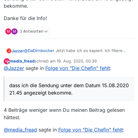
bekomme.
Danke für die Info!
M
M
2 Antworten
@
DaDirnbocher
Jetzt habe ich es kapiert. Ich filtere
Jazzer
J
NICHT, aber ich war davon ausgegangen, dass ich die
media_fread
schrieb am
19. Aug. 2020, 00:39
M
Sendung unter dem Datum 15.08.2020 21.45 angezeigt
Danke für die Info!
zuletzt editiert von
Offline
@
Jazzer
sagte in
Folge von "Die Chefin" fehlt
:
bekomme.
dass ich die Sendung unter dem Datum 15.08.2020
21.45 angezeigt bekomme.
4 Beiträge weniger wenn Du meinen Beitrag gelesen
hättest.
@
media_fread
sagte in
Folge von "Die Chefin" fehlt
: