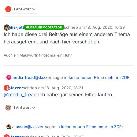
J
1 Antwort
iks-jott
schrieb am
18. Aug. 2020, 16:39
GLOBALER MODERATOR
zuletzt editiert von
Offline
Ich habe diese drei Beiträge aus einem anderen Thema
herausgetrennt und nach hier verschoben.
Auch ein Maulwurfn findet mal ein Huhn!
@
Jazzer
sagte in
keine neuen Filme mehr im ZDF
:
media_fread
M
Jazzer
schrieb am
18. Aug. 2020, 18:21
J
zuletzt editiert von
Offline
@
media_fread
Ich habe gar keinen Filter laufen.
wiederholt
1 Antwort
Ich denke mal Du hast Datumsfilter! Bei
Wiederholungen kommen die mit Originaldatum
https://mediathekviewweb.de/#query=die%20che
@
Jazzer
sagte in
keine neuen Filme mehr im ZDF
:
vitusson
fin%20vergeltung