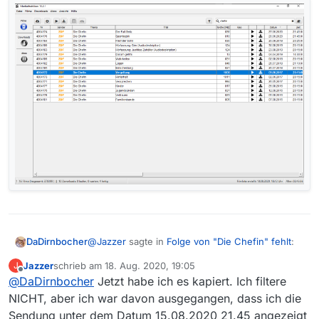
@
Jazzer
sagte in
Folge von "Die Chefin" fehlt
:
DaDirnbocher
Jazzer
schrieb am
18. Aug. 2020, 19:05
J
zuletzt editiert von
Offline
@
DaDirnbocher
Jetzt habe ich es kapiert. Ich filtere
@
media_fread
Ich habe gar keinen Filter
laufen.
NICHT, aber ich war davon ausgegangen, dass ich die
Bei mir ist die fragliche Folge da, und auch
Sendung unter dem Datum 15.08.2020 21.45 angezeigt
andere.