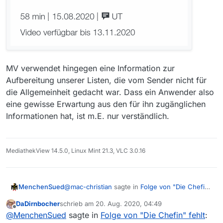
MV verwendet hingegen eine Information zur
Aufbereitung unserer Listen, die vom Sender nicht für
die Allgemeinheit gedacht war. Dass ein Anwender also
eine gewisse Erwartung aus den für ihn zugänglichen
Informationen hat, ist m.E. nur verständlich.
MediathekView 14.5.0, Linux Mint 21.3, VLC 3.0.16
@
mac-christian
sagte in
Folge von "Die Chefin"
MenchenSued
fehlt
:
DaDirnbocher
schrieb am
20. Aug. 2020, 04:49
zuletzt editiert von
Offline
Nicht das Programm “weicht von
@
MenchenSued
sagte in
Folge von "Die Chefin" fehlt
: