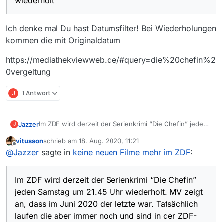
wiederholt
chefin/vergeltung-100.html
Win7 64bit
MV: 13.6
Ich denke mal Du hast Datumsfilter! Bei Wiederholungen
kommen die mit Originaldatum
https://mediathekviewweb.de/#query=die%20chefin%2
0vergeltung
J
1 Antwort
Im ZDF wird derzeit der Serienkrimi “Die Chefin” jeden
Jazzer
J
Samstag um 21.45 Uhr wiederholt. MV zeigt an, dass im
vitusson
schrieb am
18. Aug. 2020, 11:21
Juni 2020 der letzte war. Tatsächlich laufen die aber
ZDF
zuletzt editiert von
Offline
@
Jazzer
sagte in
keine neuen Filme mehr im ZDF
:
immer noch und sind in der ZDF-Mediathek abrufbar.
Die Chefin
Samstags 21.45 Uhr
Beispiel-Link: https://www.zdf.de/serien/die-
Im ZDF wird derzeit der Serienkrimi “Die Chefin”
chefin/vergeltung-100.html
Win7 64bit
jeden Samstag um 21.45 Uhr wiederholt. MV zeigt
MV: 13.6
an, dass im Juni 2020 der letzte war. Tatsächlich
laufen die aber immer noch und sind in der ZDF-