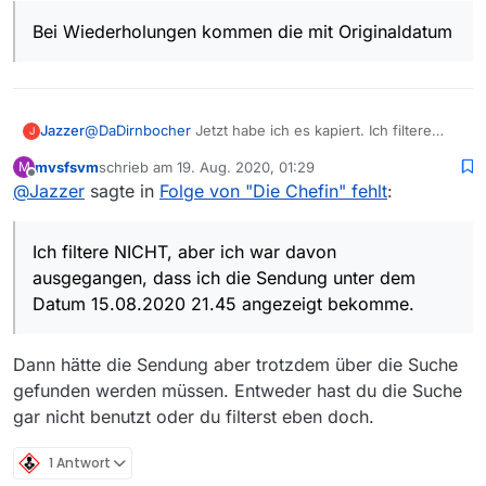
Bei Wiederholungen kommen die mit Originaldatum
@
DaDirnbocher
Jetzt habe ich es kapiert. Ich filtere
Jazzer
J
NICHT, aber ich war davon ausgegangen, dass ich die
mvsfsvm
schrieb am
19. Aug. 2020, 01:29
M
Sendung unter dem Datum 15.08.2020 21.45 angezeigt
Danke für die Info!
zuletzt editiert von
Offline
@
Jazzer
sagte in
Folge von "Die Chefin" fehlt
:
bekomme.
Ich filtere NICHT, aber ich war davon
ausgegangen, dass ich die Sendung unter dem
Datum 15.08.2020 21.45 angezeigt bekomme.
Dann hätte die Sendung aber trotzdem über die Suche
gefunden werden müssen. Entweder hast du die Suche
gar nicht benutzt oder du filterst eben doch.
1 Antwort