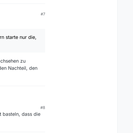
#7
n starte nur die,
nachsehen zu
den Nachteil, den
#8
 basteln, dass die
e nur die, die ich
hen zu müssen, welche
tzlichen Aufwand des