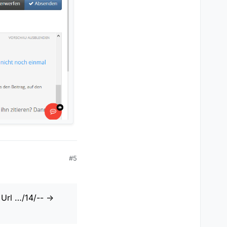
#5
Url …/14/-- ->