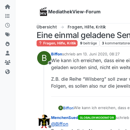
Skip to content
MediathekView-Forum
Übersicht
Fragen, Hilfe, Kritik
Eine einmal geladene Sen
Fragen, Hilfe, Kritik
9
beiträge
3
kommentatore
Biffon
schrieb am
13. Juni 2020, 08:27
B
zuletzt editiert von
Wie kann ich erreichen, dass eine e
Offline
geladen worden sind, nicht ein wei
Z.B. die Reihe “Wilsberg” soll zwar 
Folgen, es sollen also nur die jewe
Wie kann ich erreichen, dass 
Biffon
B
sind, nicht ein weiteres Mal g
MenchenSued
schrie
GLOBALER MODERATOR
Z.B. die Reihe “Wilsberg” soll 
zuletzt 
@
Biffon
sollen also nur die jeweils ne
Offline