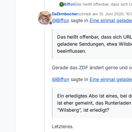
Das heißt offenbar, dass sich
Biffon
B
etwa Wilsberg, immer wieder g
DaDirnbocher
schrieb am
13. Juni 2020, 10:
Ein erledigtes Abo ist eines, 
zuletzt editiert von
@
Biffon
sagte in
Eine einmal gelade
gemeint, das Runterladen einer
Offline
Wie kann man denn in diesem F
während der Beantwortung?
Das heißt offenbar, dass sich UR
geladene Sendungen, etwa Wilsbe
beeinflussen.
Gerade das ZDF ändert gerne und of
@
Biffon
sagte in
Eine einmal gelade
Ein erledigtes Abo ist eines, be
ist eher gemeint, das Runterladen
“Wilsberg”, ist erledigt?
Letzteres.