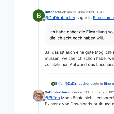
Ich beim Beantworten eben l
Biffon
schrieb am
13. Juni 2020, 10:42
B
zuletzt editiert von
@
DaDirnbocher
sagte in
Eine einma
Offline
Ich habe daher die Einstellung so
die ich echt noch haben will.
Ja, das ist auch eine gute Möglichk
müssen, welche ich schon habe, welc
zusätzlichen Aufwand des Löschens
@
DaDirnbocher
sagte in
Eine 
Biffon
B
DaDirnbocher
schrieb am
13. Juni 2020, 10:
zuletzt editiert von DaDirnbo
@
Biffon
Man könnte sich - entsprec
Ich habe daher die Einstell
Offline
echt noch haben will.
Existenz von Downloads pruft und n
Ja, das ist auch eine gute Mög
ich schon habe, welche nicht. 