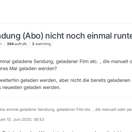
dung (Abo) nicht noch einmal runt
n
394
aufrufe
2
watching
inmal geladene Sendung, geladener Film etc. , die manuell
teres Mal geladen werden?
weiterhin geladen werden, aber nicht die bereits geladenen (
ils neuesten geladen werden.
eine einmal geladene Sendung, geladener Film etc. , die manuell oder 
eladen werden?
b am
13. Juni 2020, 08:53
zwar weiterhin geladen werden, aber nicht die bereits geladenen (alten /
editiert von
uesten geladen werden.