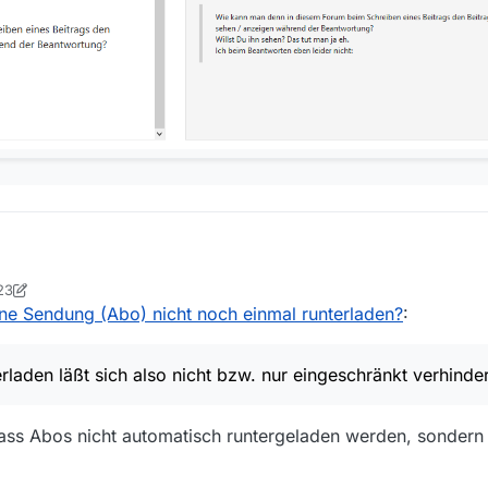
23
cher
ne Sendung (Abo) nicht noch einmal runterladen?
:
e und oft die URL, meistens durch Erhöhung eines Zählers in der Url …
ie Erklärung dafür. Und das mehr als einmalige Runterladen läßt sich also
laden läßt sich also nicht bzw. nur eingeschränkt verhinde
Ordnung.
m Forum beim Schreiben eines Beitrags den Beitrag, auf den man reagi
dass Abos nicht automatisch runtergeladen werden, sondern s
ntwortung?
 man ja eh.