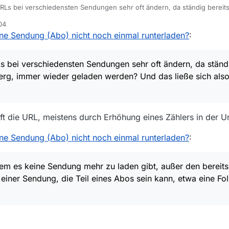
 URLs bei verschiedensten Sendungen sehr oft ändern, da ständig berei
eladen werden? Und das ließe sich also nicht beeinflussen.
04
bei dem es keine Sendung mehr zu laden gibt, außer den bereits geladen
ne Sendung (Abo) nicht noch einmal runterladen?
:
 Sendung, die Teil eines Abos sein kann, etwa eine Folge der Reihe “Wils
orum beim Schreiben eines Beitrags den Beitrag, auf den man reagiert
Ls bei verschiedensten Sendungen sehr oft ändern, da ständi
rg, immer wieder geladen werden? Und das ließe sich also
t die URL, meistens durch Erhöhung eines Zählers in der U
ne Sendung (Abo) nicht noch einmal runterladen?
:
i dem es keine Sendung mehr zu laden gibt, außer den berei
 einer Sendung, die Teil eines Abos sein kann, etwa eine Fo