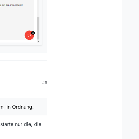
#6
/14/-- -> …/15/…
 nicht bzw. nur
rn, in Ordnung.
ert sehen /
tarte nur die, die