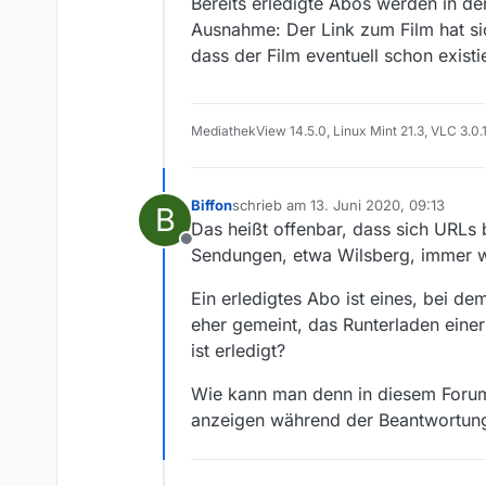
Bereits erledigte Abos werden in d
Ausnahme: Der Link zum Film hat si
dass der Film eventuell schon existie
MediathekView 14.5.0, Linux Mint 21.3, VLC 3.0.
Biffon
schrieb am
13. Juni 2020, 09:13
B
zuletzt editiert von
Das heißt offenbar, dass sich URLs 
Offline
Sendungen, etwa Wilsberg, immer wi
Ein erledigtes Abo ist eines, bei d
eher gemeint, das Runterladen einer
ist erledigt?
Wie kann man denn in diesem Forum 
anzeigen während der Beantwortun