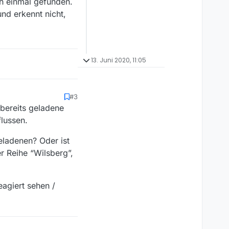
ch einmal gefunden.
nd erkennt nicht,
13. Juni 2020, 11:05
#3
 bereits geladene
lussen.
eladenen? Oder ist
r Reihe “Wilsberg”,
agiert sehen /