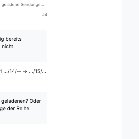
ts geladene Sendungen,
#4
en? Oder ist eher
berg”, ist erledigt?
 sehen / anzeigen
g bereits
 nicht
rl …/14/-- -> …/15/…
ts geladenen? Oder
lge der Reihe