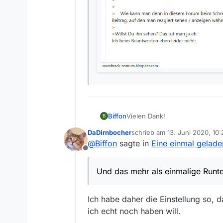
Vielen Dank!
Biffon
B
DaDirnbocher
schrieb am
13. Juni 2020, 10:
zuletzt editiert von DaDirnbo
@
Biffon
sagte in
Eine einmal gelade
Gerade das ZDF ändert gern
Offline
Dann ist das also tatsächlich d
Und das mehr als einmalige Runter
eingeschränkt verhindern, in 
Wie kann man denn in diese
Ich habe daher die Einstellung so, 
anzeigen während der Bea
ich echt noch haben will.
Willst Du ihn sehen? Das tut