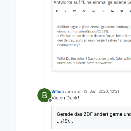
Biffon
schrieb am
13. Juni 2020, 10:21
B
zuletzt editiert von
Vielen Dank!
Offline
Gerade das ZDF ändert gerne und 
…/15/…