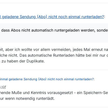
eider nicht:
l geladene Sendung (Abo) nicht noch einmal runterladen?
:
, dass Abos nicht automatisch runtergeladen werden, sonder
eit, aber ich wollte vor allem vermeiden, jedes Mal erneut 
he nicht. Das automatische Runterladen hätte bei mir nur 
 zu haben der Duplikate.
einmal geladene Sendung (Abo) nicht noch einmal runterladen?
:
52
cher
hende Muße und Kenntnis vorausgesetzt - ein Speichern-Set
ung so, dass Abos nicht automatisch runtergeladen werden, sondern start
ur wenn notwendig runterlädt.
lichkeit, aber ich wollte vor allem vermeiden, jedes Mal erneut nachse
Das automatische Runterladen hätte bei mir nur den Nachteil, den zusä