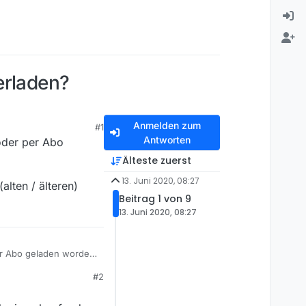
erladen?
Anmelden zum
#1
Antworten
 oder per Abo
Älteste zuerst
13. Juni 2020, 08:27
alten / älteren)
Beitrag 1 von 9
13. Juni 2020, 08:27
per Abo geladen worden
#2
 älteren) Folgen, es