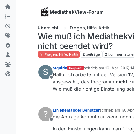
Skip to content
MediathekView-Forum
Übersicht
Fragen, Hilfe, Kritik
Wie muß ich Mediathekvie
nicht beendet wird?
Fragen, Hilfe, Kritik
2
beiträge
2
kommentatore
stquirin
schrieb am
19. Apr. 2017, 1
Gesperrt
S
zuletzt editiert von
Hallo, ich arbeite mit der Version 1
Offline
ausgewählt, das Programm
nicht
zu
Wie muß die richtige Einstellung sei
Ein ehemaliger Benutzer
schrieb am
19. Apr
?
zuletzt editiert von
die Abfrage kommt nur wenn noch e
Offline
In den Einstellungen kann man “Pro