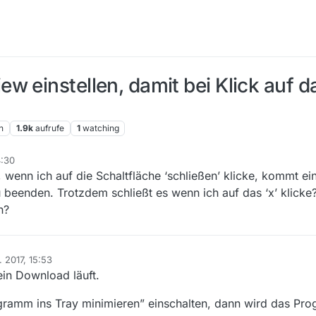
w einstellen, damit bei Klick auf 
n
1.9k
aufrufe
1
watching
4:30
2, wenn ich auf die Schaltfläche ‘schließen’ klicke, kommt e
 beenden. Trotzdem schließt es wenn ich auf das ‘x’ klicke
n?
. 2017, 15:53
in Download läuft.
gramm ins Tray minimieren” einschalten, dann wird das Pr