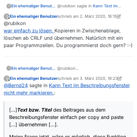
@rubikon sagte in
Kann Text im
Ein ehemaliger Benutzer
?
Beschreibungsfenster nicht mehr
Ein ehemaliger Benutzer
schrieb am
2. März 2020, 18:15
?
markieren.
:
zuletzt editiert von Ein ehemaliger Benut
Offline
@rubikon
wie ich das GUI-Element
mit der
Maus auswählbar
machen
war einfach zu lösen:
Kopieren in Zwischenablage,
@
DerReisende77
sagte in
(13.3)
könnte
löschen ab CRLF und übernehmen. Natürlich mit ein
Inhalte nicht mehr herauskopierbar
:
paar Programmzeilen. Du programmierst doch gern? :-)
Das Kopieren des Textes aus der
Beschreibung (
über das
@
styroll
Entschuldige. Den o.g.
Kontext-Menü
!)
Beitrag hatte ich gelesen bevor ich mir
Ein ehemaliger Benutzer
@rubikon
?
den “Spaß” erlaubt hatte.
Ich hatte vorhin mit “mit der Maus
war einfach zu lösen:
Kopieren in
auswählbar” gemeint:
Ein ehemaliger Benutzer
schrieb am
3. März 2020, 19:23
?
Zwischenablage, löschen ab CRLF
zuletzt editiert von Ein ehemaliger Benut
Offline
Linke Maustaste drücken und halten,
@
Bernd24
sagte in
Kann Text im Beschreibungsfenster
und übernehmen. Natürlich mit ein
Maus ziehen, Linke Maustaste
paar Programmzeilen. Du
nicht mehr markieren.
:
loslassen.
programmierst doch gern? :-)
Nicht gemeint hatte ich: Rechtsklick,
Kontextmenü - obwohl das
[…]
Text bzw. Titel
des Beitrages aus dem
selbstverständlich auch ein Markieren
Beschreibungsfenster einfach per copy and paste
nur durch Mausaktionen ist.
[…] übernehmen […].
Meine Frage jetzt, wäre es möglich, diese Funktion