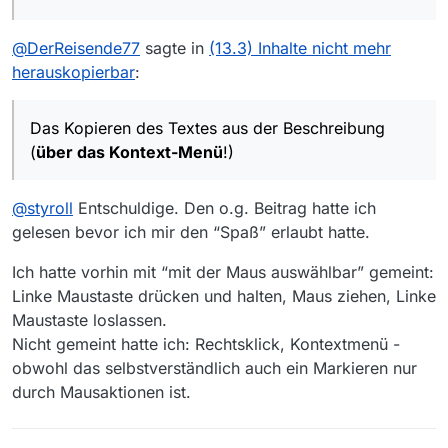
meinen Teil bin grad etwas ratlos, wie
versuche mal -für mich,
Beschreibungstext enthält.
plus Leerzeilen- untereinander in den
ich das GUI-Element mit der Maus
spaßeshalber/aus Interesse, besser
TextFlow eingefügt…
auswählbar machen könnte,
zu verstehen, was hier passiert.
Hier
@
DerReisende77
sagte in
(13.3) Inhalte nicht mehr
übersteigt mein Voodoo. Aber wie
habe ich ein HelloWord, in welchem
herauskopierbar
:
gesagt, bin JavaFX-ahnungsbefreit.
ich u.a. einen
:disappointed_but_relieved_face:
javafx.scene.text.Text
in ein
javafx.scene.text.TextFlow
Andererseits wird zwar das
Das Kopieren des Textes aus der Beschreibung
einbette. Auch im von diesem Test-
entsprechende GUI-Element in MV
(
über das Kontext-Menü
!)
Programm erzeugten Textfenster kann
13.3+ nicht über so eine .java Datei
ich nicht mit der Maus selektieren-
“aufgebaut”, sondern, s.o. durch eine
FXML
-Datei. Die eigentlichen Texte
@
styroll
Entschuldige. Den o.g. Beitrag hatte ich
(Überschrift und Beschreibung
gelesen bevor ich mir den “Spaß” erlaubt hatte.
getrennt) werden dann aber
hier L62-
L72
jeweils in einen Text
Ich hatte vorhin mit “mit der Maus auswählbar” gemeint:
(
javafx.scene.text.Text
) geladen
und beide Text-Instanzen werden -
Linke Maustaste drücken und halten, Maus ziehen, Linke
plus Leerzeilen- untereinander in den
Maustaste loslassen.
TextFlow eingefügt…
Nicht gemeint hatte ich: Rechtsklick, Kontextmenü -
obwohl das selbstverständlich auch ein Markieren nur
durch Mausaktionen ist.