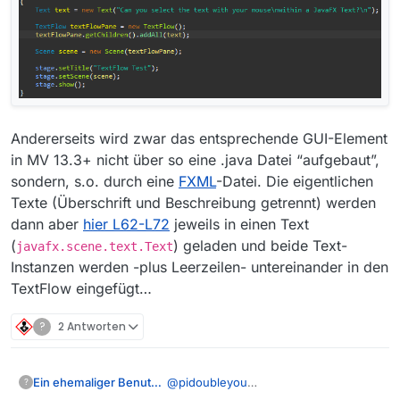
Andererseits wird zwar das entsprechende GUI-Element
in MV 13.3+ nicht über so eine .java Datei “aufgebaut”,
sondern, s.o. durch eine
FXML
-Datei. Die eigentlichen
Texte (Überschrift und Beschreibung getrennt) werden
dann aber
hier L62-L72
jeweils in einen Text
(
) geladen und beide Text-
javafx.scene.text.Text
Instanzen werden -plus Leerzeilen- untereinander in den
TextFlow eingefügt…
?
2 Antworten
@
pidoubleyou
Ein ehemaliger Benutzer
?
Ich kenn mich mich JavaFX nicht aus.