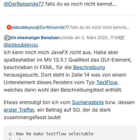
Offline
@
DerReisende77
falls du es noch nicht kennst…
pidoubleyou
@
DerReisende77
falls du es noch nicht kennst…
P
Ein ehemaliger Benutzer
schrieb am
2. März 2020, 17:59
?
zuletzt editiert von Ein ehemaliger Benut
Offline
@
pidoubleyou
Ich kenn mich mich JavaFX nicht aus. Habe aber
spaßeshalber im MV 13.5.1 Quelltext das GUI-Element,
beschrieben in FXML, für die
Beschreibung
herausgesucht. Dort steht in Zeile 14 was von einem
Unterelement dieses Fensters vom Typ
TextFlow
,
welches dann wohl den Beschreibungstext enthält.
Etwas entmutigt bin ich vom
Suchergebnis
bzw. dessen
erster Treffer
, ein Beitrag auf SO, der da stark
zusammengefasst lautet
q:
 How 
to
 make textflow selectable
