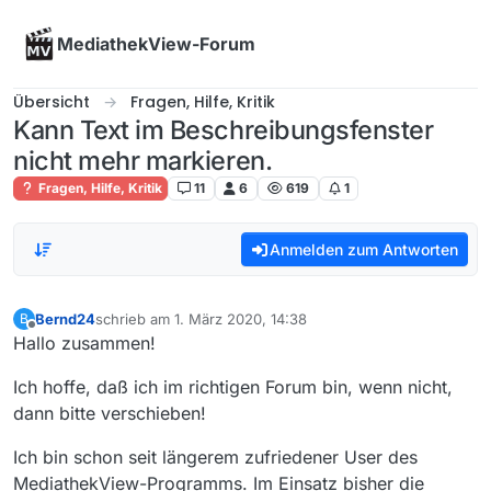
Skip to content
MediathekView-Forum
Übersicht
Fragen, Hilfe, Kritik
Kann Text im Beschreibungsfenster
nicht mehr markieren.
Fragen, Hilfe, Kritik
11
6
619
1
Anmelden zum Antworten
Bernd24
schrieb am
1. März 2020, 14:38
B
zuletzt editiert von
Offline
Hallo zusammen!
Ich hoffe, daß ich im richtigen Forum bin, wenn nicht,
dann bitte verschieben!
Ich bin schon seit längerem zufriedener User des
MediathekView-Programms. Im Einsatz bisher die