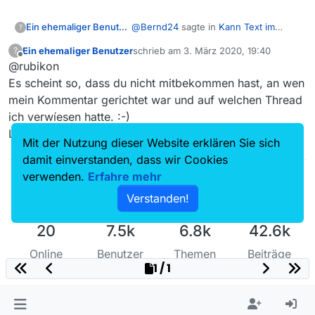
@
Bernd24
sagte in
Kann Text im
Ein ehemaliger Benutzer
?
Beschreibungsfenster nicht mehr
Ein ehemaliger Benutzer
schrieb am
3. März 2020, 19:40
?
markieren.
:
zuletzt editiert von
Offline
@rubikon
[…]
Text bzw. Titel
des Beitrages
aus dem Beschreibungsfenster
Es scheint so, dass du nicht mitbekommen hast, an wen
@Blubber sagte in
Kann Text im
einfach per copy and paste […]
mein Kommentar gerichtet war und auf welchen Thread
Beschreibungsfenster nicht mehr
übernehmen […].
ich verwíesen hatte. :-)
markieren.
:
[…] Kopieren in Zwischenablage,
Meine Frage jetzt, wäre es
Lass gut sein, dass würde hier zu weit führen.
löschen ab CRLF und
Mit der Nutzung dieser Website erklären Sie sich
möglich, diese Funktion in den
@Blubber
übernehmen. […]
neuen Versionen wieder zur
damit einverstanden, dass wir Cookies
Verfügung zu stellen?
verwenden.
Erfahre mehr
Verstanden!
20
7.5k
6.8k
42.6k
Online
Benutzer
Themen
Beiträge
1 / 1