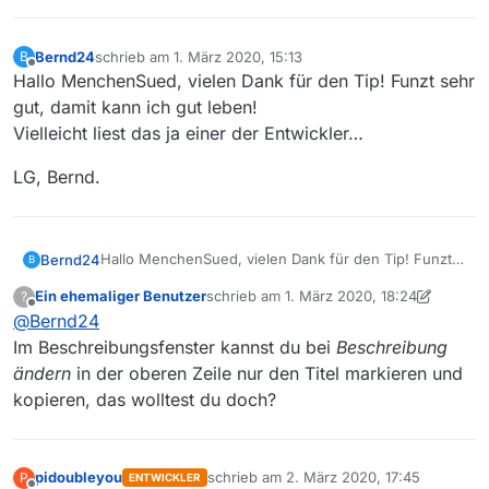
Bernd24
schrieb am
1. März 2020, 15:13
B
zuletzt editiert von
Offline
Hallo MenchenSued, vielen Dank für den Tip! Funzt sehr
gut, damit kann ich gut leben!
Vielleicht liest das ja einer der Entwickler…
LG, Bernd.
Hallo MenchenSued, vielen Dank für den Tip! Funzt
Bernd24
B
sehr gut, damit kann ich gut leben!
Ein ehemaliger Benutzer
schrieb am
1. März 2020, 18:24
?
Vielleicht liest das ja einer der Entwickler…
LG, Bernd.
zuletzt editiert von Ein ehemaliger Benut
Offline
@
Bernd24
Im Beschreibungsfenster kannst du bei
Beschreibung
ändern
in der oberen Zeile nur den Titel markieren und
kopieren, das wolltest du doch?
pidoubleyou
schrieb am
2. März 2020, 17:45
P
ENTWICKLER
zuletzt editiert von