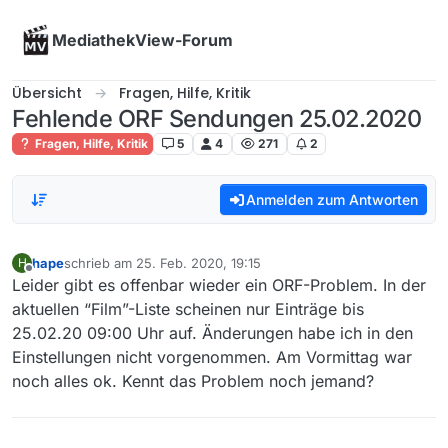
Skip to content
MediathekView-Forum
Übersicht
Fragen, Hilfe, Kritik
Fehlende ORF Sendungen 25.02.2020
Fragen, Hilfe, Kritik
5
4
271
2
Anmelden zum Antworten
hape
schrieb am
25. Feb. 2020, 19:15
H
zuletzt editiert von
Offline
Leider gibt es offenbar wieder ein ORF-Problem. In der
aktuellen “Film”-Liste scheinen nur Einträge bis
25.02.20 09:00 Uhr auf. Änderungen habe ich in den
Einstellungen nicht vorgenommen. Am Vormittag war
noch alles ok. Kennt das Problem noch jemand?