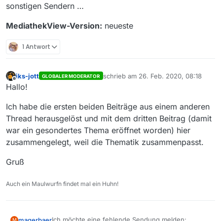
sonstigen Sendern …
MediathekView-Version:
neueste
1 Antwort
iks-jott
schrieb am
26. Feb. 2020, 08:18
GLOBALER MODERATOR
zuletzt editiert von
Offline
Hallo!
Ich habe die ersten beiden Beiträge aus einem anderen
Thread herausgelöst und mit dem dritten Beitrag (damit
war ein gesondertes Thema eröffnet worden) hier
zusammengelegt, weil die Thematik zusammenpasst.
Gruß
Auch ein Maulwurfn findet mal ein Huhn!
Ich möchte eine fehlende Sendung melden:
magerbaer
M