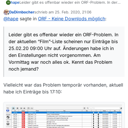
hape
Leider gibt es offenbar wieder ein ORF-Problem. In der
H
aktuellen “Film”-Liste scheinen nur Einträge bis 25.02.20
DaDirnbocher
schrieb am
25. Feb. 2020, 21:06
09:00 Uhr auf. Änderungen habe ich in den
zuletzt editiert von
Offline
@
hape
sagte in
ORF - Keine Downlods möglich
:
Einstellungen nicht vorgenommen. Am Vormittag war
noch alles ok. Kennt das Problem noch jemand?
Leider gibt es offenbar wieder ein ORF-Problem. In
der aktuellen “Film”-Liste scheinen nur Einträge bis
25.02.20 09:00 Uhr auf. Änderungen habe ich in
den Einstellungen nicht vorgenommen. Am
Vormittag war noch alles ok. Kennt das Problem
noch jemand?
Vielleicht war das Problem temporär vorhanden, aktuell
habe ich Einträge bis 17:10: