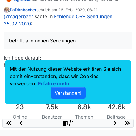
Sender ORF
DaDirnbocher
schrieb am
26. Feb. 2020, 08:21
betrifft alle neuen Sendungen
zuletzt editiert von
Offline
@
magerbaer
sagte in
Fehlende ORF Sendungen
nur als Beispiel:
25.02.2020
:
https://tvthek.orf.at/profile/Willkommen-
Oesterreich/1309549/Willkommen-Oesterreich-mit-
betrifft alle neuen Sendungen
Stermann-Grissemann/14042721
Betriebssystem:
Windows 10, funktioniert bei allen
sonstigen Sendern …
Ich tippe darauf:
MediathekView-Version:
neueste
https://forum.mediathekview.de/post/20626
Mit der Nutzung dieser Website erklären Sie sich
damit einverstanden, dass wir Cookies
verwenden.
Erfahre mehr
Verstanden!
23
7.5k
6.8k
42.6k
Online
Benutzer
Themen
Beiträge
1 / 1