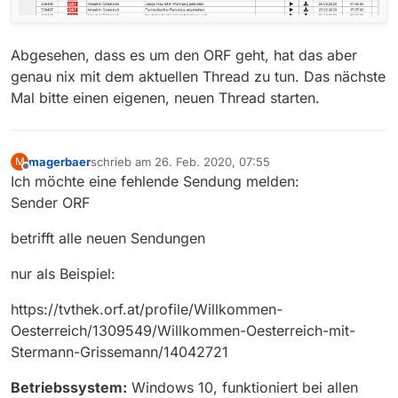
Abgesehen, dass es um den ORF geht, hat das aber
genau nix mit dem aktuellen Thread zu tun. Das nächste
Mal bitte einen eigenen, neuen Thread starten.
magerbaer
schrieb am
26. Feb. 2020, 07:55
M
zuletzt editiert von
Offline
Ich möchte eine fehlende Sendung melden:
Sender ORF
betrifft alle neuen Sendungen
nur als Beispiel:
https://tvthek.orf.at/profile/Willkommen-
Oesterreich/1309549/Willkommen-Oesterreich-mit-
Stermann-Grissemann/14042721
Betriebssystem:
Windows 10, funktioniert bei allen