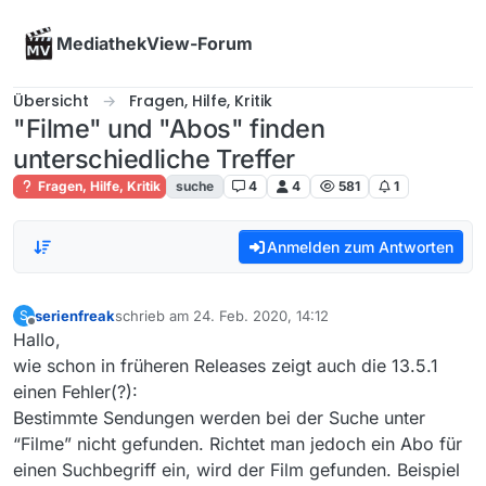
Skip to content
MediathekView-Forum
Übersicht
Fragen, Hilfe, Kritik
"Filme" und "Abos" finden
unterschiedliche Treffer
Fragen, Hilfe, Kritik
suche
4
4
581
1
Anmelden zum Antworten
serienfreak
schrieb am
24. Feb. 2020, 14:12
S
zuletzt editiert von
Offline
Hallo,
wie schon in früheren Releases zeigt auch die 13.5.1
einen Fehler(?):
Bestimmte Sendungen werden bei der Suche unter
“Filme” nicht gefunden. Richtet man jedoch ein Abo für
einen Suchbegriff ein, wird der Film gefunden. Beispiel