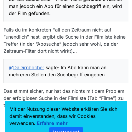
gefunden. Beispiel Suchbegriff “Sarah Kohr” wird
man jedoch ein Abo für einen Suchbegriff ein, wird
am 24.02.2020, 15:00 Uhr unter “Filme” nicht
der Film gefunden.
gefunden. Ein Abo mit dem Suchbegriff “Sarah
Kohr” findet jedoch Thema “Sarah Kohr” und Titel
“Mord im Alten Land”.
Falls du im konkreten Fall den Zeitraum nicht auf
Dieses Verhalten ist mir auch in der Vergangenheit
“unendlich” hast, ergibt die Suche in der Filmliste keine
bereits mit uterschiedlichen Suchbegriffen
Treffer (in der “Abosuche” jedoch sehr wohl, da der
aufgefallen. Wenn man es weiß ist das letztendlich
kein Problem, ein Abo ist ja schnell angelegt und
Zeitraum-Filter dort nicht wirkt)…
wieder gelöscht. Ich dachte jedoch, es könne nicht
schaden, das Problem mal anzusprechen…
Ciao
@
DaDirnbocher
sagte: Im Abo kann man an
Serienfreak
mehreren Stellen den Suchbegriff eingeben
Das stimmt sicher, nur hat das nichts mit dem Problem
der erfolglosen Suche in der Filmliste (Tab “Filme”) zu
tun…
Mit der Nutzung dieser Website erklären Sie sich
damit einverstanden, dass wir Cookies
verwenden.
Erfahre mehr