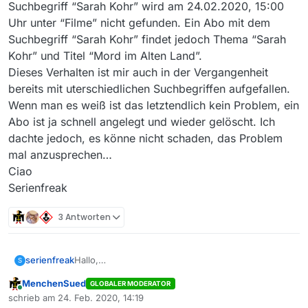
Suchbegriff “Sarah Kohr” wird am 24.02.2020, 15:00
Uhr unter “Filme” nicht gefunden. Ein Abo mit dem
Suchbegriff “Sarah Kohr” findet jedoch Thema “Sarah
Kohr” und Titel “Mord im Alten Land”.
Dieses Verhalten ist mir auch in der Vergangenheit
bereits mit uterschiedlichen Suchbegriffen aufgefallen.
Wenn man es weiß ist das letztendlich kein Problem, ein
Abo ist ja schnell angelegt und wieder gelöscht. Ich
dachte jedoch, es könne nicht schaden, das Problem
mal anzusprechen…
Ciao
Serienfreak
3 Antworten
serienfreak
Hallo,
S
wie schon in früheren Releases zeigt auch die
MenchenSued
GLOBALER MODERATOR
13.5.1 einen Fehler(?):
Online
schrieb am
24. Feb. 2020, 14:19
Bestimmte Sendungen werden bei der Suche
zuletzt editiert von