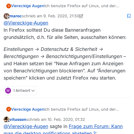
Ich benutze Firefox auf Linux, und der
Viereckige Augen
V
Banner sieht so aus:
maroc
schrieb am
9. Feb. 2020, 21:50
M
zuletzt editiert von maroc
2. Sept. 2020, 22:53
Offline
@
Viereckige-Augen
In Firefox solltest Du diese Banneranfragen
grundsätzlich, d.h. für alle Seiten, ausschalten können:
Desktop Notificatons
sind so Popup-
Nachrichten, die bei gewissen events in der
Einstellungen -> Datenschutz & Sicherheit ->
Taskleiste angezeigt werden. Ich nehme an,
Bei Windows kenne ich sowas ähnliches
Berechtigungen -> Benachrichtigungen/Einstellungen
–
im Forum wäre das immer wenn es eine
(von früher) z.B. nachdem man einen
und Haken setzen bei “Neue Anfragen zum Anzeigen
neue Antwort auf meinen Beitrag gibt.
externen Datenträger “sicher entfernt” hat
von Benachrichtigungen blockieren”. Auf “Änderungen
und man ihn jetzt abziehen kann. Oder vom
Mailprogramm wenn es neue Mails gibt usw.
speichern” klicken und zuletzt Firefox neu starten.
M
1 Antwort
Ich benutze Firefox auf Linux, und der
Viereckige Augen
V
Banner sieht so aus:
vitusson
schrieb am
10. Feb. 2020, 01:32
zuletzt editiert von
Offline
@
Viereckige-Augen
sagte in
Frage zum Forum: Kann
man die desktop notifications abstellen ?
: