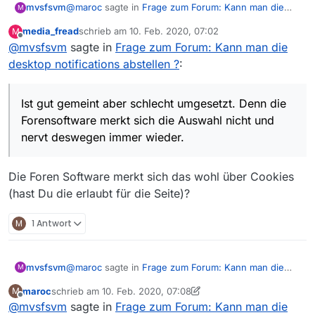
@
maroc
sagte in
Frage zum Forum: Kann man die
mvsfsvm
M
desktop notifications abstellen ?
:
media_fread
schrieb am
10. Feb. 2020, 07:02
M
zuletzt editiert von
Offline
@
mvsfsvm
sagte in
@
Viereckige-Augen
Frage zum Forum: Kann man die
In Firefox solltest Du diese Banneranfragen
desktop notifications abstellen ?
:
Hilft leider nicht. Denn der Banner ist nicht die
grundsätzlich, d.h. für alle Seiten, ausschalten
Desktopnotifikation, sondern eine Frage ob man die
können:
Notifikation haben will. Ist gut gemeint aber schlecht
Ist gut gemeint aber schlecht umgesetzt. Denn die
umgesetzt. Denn die Forensoftware merkt sich die
Einstellungen -> Datenschutz & Sicherheit ->
Forensoftware merkt sich die Auswahl nicht und
Auswahl nicht und nervt deswegen immer wieder.
Berechtigungen ->
nervt deswegen immer wieder.
Benachrichtigungen/Einstellungen
– und Haken
setzen bei “Neue Anfragen zum Anzeigen von
Benachrichtigungen blockieren”. Auf
Die Foren Software merkt sich das wohl über Cookies
“Änderungen speichern” klicken und zuletzt
Firefox neu starten.
(hast Du die erlaubt für die Seite)?
M
1 Antwort
@
maroc
sagte in
Frage zum Forum: Kann man die
mvsfsvm
M
desktop notifications abstellen ?
:
maroc
schrieb am
10. Feb. 2020, 07:08
M
zuletzt editiert von maroc
2. Okt. 2020, 08:26
Offline
@
mvsfsvm
sagte in
@
Viereckige-Augen
Frage zum Forum: Kann man die