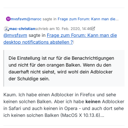
@
maroc
sagte in
Frage zum Forum: Kann man die
mvsfsvm
M
desktop notifications abstellen ?
:
mac-christian
schrieb am
10. Feb. 2020, 14:46
zuletzt editiert von mac-christian
2. Okt. 2020, 15:47
Offline
@
mvsfsvm
sagte in
Frage zum Forum: Kann
@
mvsfsvm
sagte in
Frage zum Forum: Kann man die
man die desktop notifications abstellen ?
:
desktop notifications abstellen ?
:
Solange er im orangen Balken nicht auf den Link zum
Aktivieren der Benachrichtigung klickt, gibts halt
Es geht gar nicht um die Blockade der
keine.
Die Einstellung ist nur für die Benachrichtigungen
Benachrichtigung. Der orange Balken ist
und nicht für den orangen Balken. Wenn du den
Der FF merkt sich da gar nichts […]
keine.
dauerhaft nicht siehst, wird wohl dein Adblocker
der Schuldige sein.
Die Einstellung ist nur für die Benachrichtigungen
Offensichtlich hat mein FF ein besseres
Dem Fragesteller geht es doch wohl um
beides
,
und nicht für den orangen Balken. Wenn du den
Gedächtnis als Deiner :drooling_face:.
d.h. er möchte gerne den orangen Balken
und
dauerhaft nicht siehst, wird wohl dein Adblocker der
Voraussetzung ist die oben beschriebene
die (eigentlichen) Benachrichtigungen
Kaum. Ich habe einen Adblocker in Firefox und sehe
Schuldige sein.
Firefox-Einstellung. Jedenfalls blieb die
unterbinden.
keinen solchen Balken. Aber ich habe
keinen
Adblocker
Forumseite angenehm bannerfrei, nachdem ich
mich gerade einloggte. Aber warten wir ab, was
in Safari und auch keinen in Opera - und auch dort sehe
die “Viereckigen Augen” dazu sagen.
ich keinen solchen Balken (MacOS X 10.13.6)…