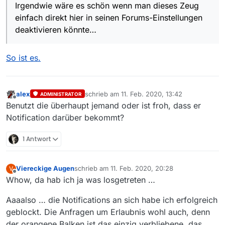
Irgendwie wäre es schön wenn man dieses Zeug
einfach direkt hier in seinen Forums-Einstellungen
deaktivieren könnte…
So ist es.
alex
schrieb am
11. Feb. 2020, 13:42
ADMINISTRATOR
zuletzt editiert von
Offline
Benutzt die überhaupt jemand oder ist froh, dass er
Notification darüber bekommt?
1 Antwort
Viereckige Augen
schrieb am
11. Feb. 2020, 20:28
V
zuletzt editiert von
Offline
Whow, da hab ich ja was losgetreten …
Aaaalso … die Notifications an sich habe ich erfolgreich
geblockt. Die Anfragen um Erlaubnis wohl auch, denn
der orangene Balken ist das einzig verbliebene, das