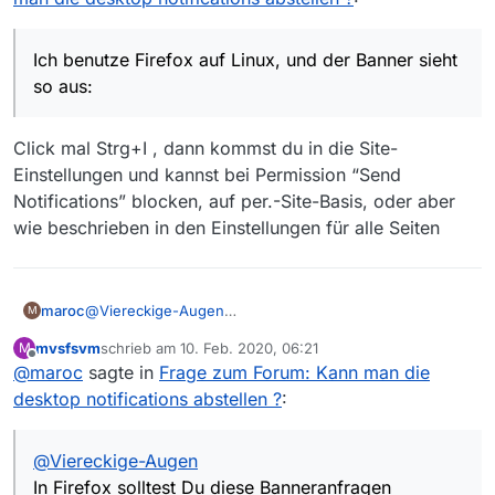
Desktop Notificatons
sind so Popup-
Ich benutze Firefox auf Linux, und der Banner sieht
Nachrichten, die bei gewissen events in der
Taskleiste angezeigt werden. Ich nehme an,
Bei Windows kenne ich sowas ähnliches
so aus:
im Forum wäre das immer wenn es eine
(von früher) z.B. nachdem man einen
neue Antwort auf meinen Beitrag gibt.
externen Datenträger “sicher entfernt” hat
Click mal Strg+I , dann kommst du in die Site-
und man ihn jetzt abziehen kann. Oder vom
Mailprogramm wenn es neue Mails gibt usw.
Einstellungen und kannst bei Permission “Send
Notifications” blocken, auf per.-Site-Basis, oder aber
wie beschrieben in den Einstellungen für alle Seiten
@
Viereckige-Augen
maroc
M
In Firefox solltest Du diese Banneranfragen
mvsfsvm
schrieb am
10. Feb. 2020, 06:21
M
grundsätzlich, d.h. für alle Seiten, ausschalten können:
Einstellungen -> Datenschutz & Sicherheit ->
zuletzt editiert von
Offline
@
maroc
sagte in
Frage zum Forum: Kann man die
Berechtigungen -> Benachrichtigungen/Einstellungen
–
und Haken setzen bei “Neue Anfragen zum Anzeigen
desktop notifications abstellen ?
:
von Benachrichtigungen blockieren”. Auf “Änderungen
speichern” klicken und zuletzt Firefox neu starten.
@
Viereckige-Augen
In Firefox solltest Du diese Banneranfragen