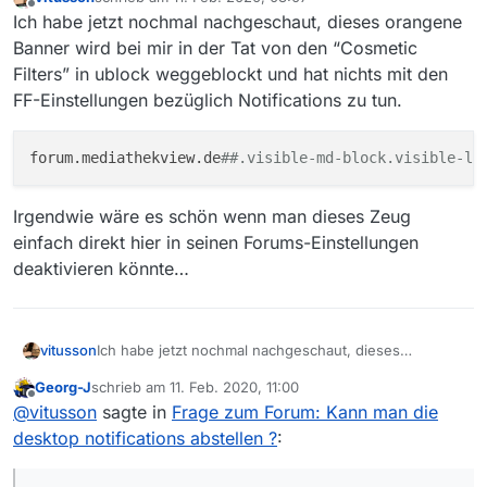
zuletzt editiert von
Offline
Ich habe jetzt nochmal nachgeschaut, dieses orangene
Banner wird bei mir in der Tat von den “Cosmetic
Filters” in ublock weggeblockt und hat nichts mit den
FF-Einstellungen bezüglich Notifications zu tun.
forum.mediathekview.de
##.visible-md-block.visible-lg
Irgendwie wäre es schön wenn man dieses Zeug
einfach direkt hier in seinen Forums-Einstellungen
deaktivieren könnte…
Ich habe jetzt nochmal nachgeschaut, dieses
vitusson
orangene Banner wird bei mir in der Tat von den
Georg-J
schrieb am
11. Feb. 2020, 11:00
“Cosmetic Filters” in ublock weggeblockt und hat
zuletzt editiert von
Offline
@
vitusson
sagte in
Frage zum Forum: Kann man die
nichts mit den FF-Einstellungen bezüglich
Irgendwie wäre es schön wenn man dieses Zeug
Notifications zu tun.
desktop notifications abstellen ?
:
einfach direkt hier in seinen Forums-Einstellungen
deaktivieren könnte…