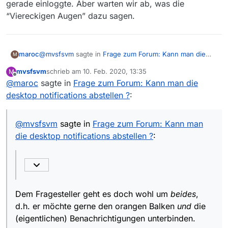
gerade einloggte. Aber warten wir ab, was die
“Viereckigen Augen” dazu sagen.
@
mvsfsvm
sagte in
Frage zum Forum: Kann man die
maroc
M
desktop notifications abstellen ?
:
mvsfsvm
schrieb am
10. Feb. 2020, 13:35
M
zuletzt editiert von
Offline
@
maroc
sagte in
Es geht gar nicht um die Blockade der
Frage zum Forum: Kann man die
Benachrichtigung. Der orange Balken ist keine.
desktop notifications abstellen ?
:
Dem Fragesteller geht es doch wohl um
beides
, d.h. er
möchte gerne den orangen Balken
und
die
(eigentlichen) Benachrichtigungen unterbinden.
@
mvsfsvm
sagte in
Frage zum Forum: Kann man
Der FF merkt sich da gar nichts […]
die desktop notifications abstellen ?
:
Offensichtlich hat mein FF ein besseres Gedächtnis als
Deiner :drooling_face:. Voraussetzung ist die oben
beschriebene Firefox-Einstellung. Jedenfalls blieb die
Forumseite angenehm bannerfrei, nachdem ich mich
gerade einloggte. Aber warten wir ab, was die
Dem Fragesteller geht es doch wohl um
beides
,
“Viereckigen Augen” dazu sagen.
d.h. er möchte gerne den orangen Balken
und
die
(eigentlichen) Benachrichtigungen unterbinden.