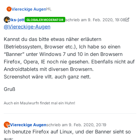
Hi,
Viereckige Augen
V
iks-jott
schrieb am
9. Feb. 2020, 19:08
GLOBALER MODERATOR
Wenn ich mich hier im Forum bewege,
zuletzt editiert von iks-jott
2. Sept. 20
Offline
@
Viereckige-Augen
erscheint oben eine Art Banner mit dem Text
“MediathekView-Forum needs your
Nun widersprechen desktop notifications
Kannst du das bitte etwas näher erläutern
permission to activate desktop notifications.”
meiner normalen Arbeitsweise: Ich
konzentriere mich auf das, was ich gerade
Man kann die permission zwar im Browser
(Betriebssystem, Browser etc.), Ich habe so einen
tue, und erst wenn ich mit der Sache oder
abschalten, aber die Forums-Software fragt
“Banner” unter Windows 7 und 10 in den Browsern
einem Abschnitt davon fertig bin, schaue ich
halt bei jedem Refresh der Seite erneut
In den Profileinstellungen habe ich schon
Firefox, Opera, IE noch nie gesehen. Ebenfalls nicht auf
nach, ob es woanders was neues gibt.
nach. Den Teil wäre ich auch gerne noch
alles mögliche abgestellt. Scheinbar ist da
Androidtablets mit diversen Browsern.
Deshalb schalte ich die ab, wo immer es
los, weil es … wie soll ich sagen … einen
nicht gie für mich richtige Option dabei. Gibt
Vielen Dank und noch mehr Grüße :-)
möglich ist.
sozialen Druck erzeugt. ;-)
es die überhaupt ?
Screenshot wäre vllt. auch ganz nett.
Gruß
Auch ein Maulwurfn findet mal ein Huhn!
Viereckige Augen
schrieb am
9. Feb. 2020, 20:19
V
zuletzt editiert von
Offline
Ich benutze Firefox auf Linux, und der Banner sieht so
aus: