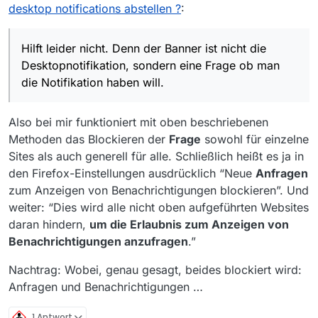
In Firefox solltest Du diese Banneranfragen
desktop notifications abstellen ?
:
Hilft leider nicht. Denn der Banner ist nicht die
grundsätzlich, d.h. für alle Seiten, ausschalten
Desktopnotifikation, sondern eine Frage ob man die
können:
Notifikation haben will. Ist gut gemeint aber schlecht
Hilft leider nicht. Denn der Banner ist nicht die
umgesetzt. Denn die Forensoftware merkt sich die
Einstellungen -> Datenschutz & Sicherheit ->
Desktopnotifikation, sondern eine Frage ob man
Auswahl nicht und nervt deswegen immer wieder.
Berechtigungen ->
die Notifikation haben will.
Benachrichtigungen/Einstellungen
– und Haken
setzen bei “Neue Anfragen zum Anzeigen von
Benachrichtigungen blockieren”. Auf
Also bei mir funktioniert mit oben beschriebenen
“Änderungen speichern” klicken und zuletzt
Firefox neu starten.
Methoden das Blockieren der
Frage
sowohl für einzelne
Sites als auch generell für alle. Schließlich heißt es ja in
den Firefox-Einstellungen ausdrücklich “Neue
Anfragen
zum Anzeigen von Benachrichtigungen blockieren”. Und
weiter: “Dies wird alle nicht oben aufgeführten Websites
daran hindern,
um die Erlaubnis zum Anzeigen von
Benachrichtigungen anzufragen
.”
Nachtrag: Wobei, genau gesagt, beides blockiert wird:
Anfragen und Benachrichtigungen …
1 Antwort