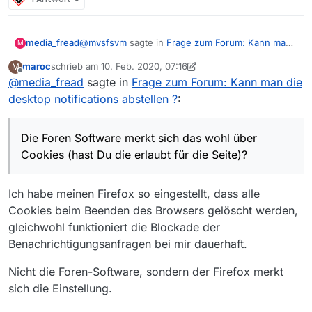
@
mvsfsvm
sagte in
Frage zum Forum: Kann man
media_fread
M
die desktop notifications abstellen ?
:
maroc
schrieb am
10. Feb. 2020, 07:16
M
zuletzt editiert von maroc
2. Okt. 2020, 08:17
Offline
@
media_fread
sagte in
Ist gut gemeint aber schlecht umgesetzt.
Frage zum Forum: Kann man die
Denn die Forensoftware merkt sich die
desktop notifications abstellen ?
:
Die Foren Software merkt sich das wohl über
Auswahl nicht und nervt deswegen immer
Cookies (hast Du die erlaubt für die Seite)?
wieder.
Die Foren Software merkt sich das wohl über
Cookies (hast Du die erlaubt für die Seite)?
Ich habe meinen Firefox so eingestellt, dass alle
Cookies beim Beenden des Browsers gelöscht werden,
gleichwohl funktioniert die Blockade der
Benachrichtigungsanfragen bei mir dauerhaft.
Nicht die Foren-Software, sondern der Firefox merkt
sich die Einstellung.