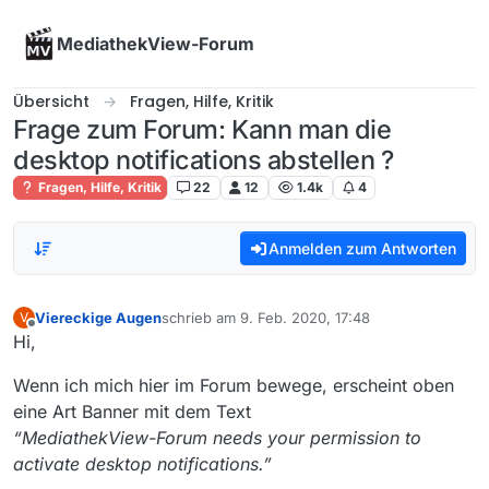
Skip to content
MediathekView-Forum
Übersicht
Fragen, Hilfe, Kritik
Frage zum Forum: Kann man die
desktop notifications abstellen ?
Fragen, Hilfe, Kritik
22
12
1.4k
4
Anmelden zum Antworten
Viereckige Augen
schrieb am
9. Feb. 2020, 17:48
V
zuletzt editiert von
Offline
Hi,
Wenn ich mich hier im Forum bewege, erscheint oben
eine Art Banner mit dem Text
“MediathekView-Forum needs your permission to
activate desktop notifications.”