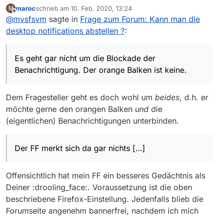
Benachrichtigung. Der orange Balken ist keine. Auch
maroc
schrieb am
10. Feb. 2020, 13:24
M
mit dem FF muss ich den immer wieder schließen.
Bei Opera bekomme ich den in neuen Tabs wieder.
zuletzt editiert von
Offline
@
mvsfsvm
sagte in
Frage zum Forum: Kann man die
Allerdings bleibt er bis zum Ende der Session weg.
Komisch finde ich auch, dass in Opera 5 Cookies und
in FF nur 2 verwendet werden.
Edit: Auch im FF gibts den Balken in neuen Tabs
desktop notifications abstellen ?
:
wieder. Der FF merkt sich da gar nichts und auch das
Forum nicht. Wenn sich das Forum das merken
würde, dann müsste es auch eine Einstellung dafür
Es geht gar nicht um die Blockade der
geben. Ich habe die jedoch nicht gefunden.
Benachrichtigung. Der orange Balken ist keine.
Dem Fragesteller geht es doch wohl um
beides
, d.h. er
möchte gerne den orangen Balken
und
die
(eigentlichen) Benachrichtigungen unterbinden.
Der FF merkt sich da gar nichts […]
Offensichtlich hat mein FF ein besseres Gedächtnis als
Deiner :drooling_face:. Voraussetzung ist die oben
beschriebene Firefox-Einstellung. Jedenfalls blieb die
Forumseite angenehm bannerfrei, nachdem ich mich