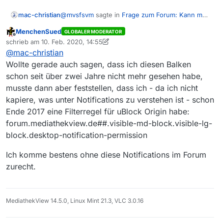
@
mvsfsvm
sagte in
Frage zum Forum: Kann man
mac-christian
die desktop notifications abstellen ?
:
MenchenSued
GLOBALER MODERATOR
Offline
Die Einstellung ist nur für die
schrieb am
10. Feb. 2020, 14:55
zuletzt editiert von MenchenSued
2. Okt. 2020, 15:55
Benachrichtigungen und nicht für den
@
mac-christian
Kaum. Ich habe einen Adblocker in Firefox und
orangen Balken. Wenn du den dauerhaft
Wollte gerade auch sagen, dass ich diesen Balken
sehe keinen solchen Balken. Aber ich habe
nicht siehst, wird wohl dein Adblocker der
schon seit über zwei Jahre nicht mehr gesehen habe,
keinen
Adblocker in Safari und auch keinen in
Schuldige sein.
Opera - und auch dort sehe ich keinen solchen
musste dann aber feststellen, dass ich - da ich nicht
Balken (MacOS X 10.13.6)…
kapiere, was unter Notifications zu verstehen ist - schon
Ende 2017 eine Filterregel für uBlock Origin habe:
forum.mediathekview.de##.visible-md-block.visible-lg-
block.desktop-notification-permission
Ich komme bestens ohne diese Notifications im Forum
zurecht.
MediathekView 14.5.0, Linux Mint 21.3, VLC 3.0.16