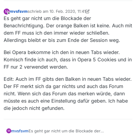
mvsfsvm
schrieb am
10. Feb. 2020, 11:41
M
zuletzt editiert von mvsfsvm
2. Okt. 2020, 12:45
Offline
Es geht gar nicht um die Blockade der
Benachrichtigung. Der orange Balken ist keine. Auch mit
dem FF muss ich den immer wieder schließen.
Allerdings bleibt er bis zum Ende der Session weg.
Bei Opera bekomme ich den in neuen Tabs wieder.
Komisch finde ich auch, dass in Opera 5 Cookies und in
FF nur 2 verwendet werden.
Edit: Auch im FF gibts den Balken in neuen Tabs wieder.
Der FF merkt sich da gar nichts und auch das Forum
nicht. Wenn sich das Forum das merken würde, dann
müsste es auch eine Einstellung dafür geben. Ich habe
die jedoch nicht gefunden.
Es geht gar nicht um die Blockade der
mvsfsvm
M