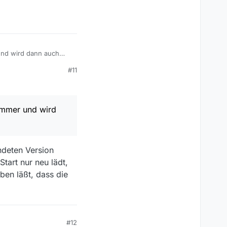
 und wird dann auch
hlich eine Stunde alt
#11
 wenn die alte > 3
 immer und wird
usst …
chreibung zu fehlen
ndeten Version
tart nur neu lädt,
uben läßt, dass die
#12