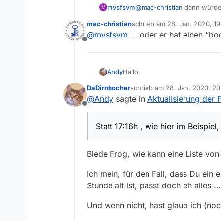
mvsfsvm
@
mac-christian
dann würde 
M
muß ich mehrmals schließen 
mac-christian
schrieb am
28. Jan. 2020, 19
zuletzt editiert von
@
mvsfsvm
… oder er hat einen “bo
Offline
Hallo,
Andy
DaDirnbocher
schrieb am
28. Jan. 2020, 20
warum gibt es Probleme bei der 
zuletzt editiert von
@
Andy
sagte in
Aktualisierung der F
Offline
Statt 17:16h , wie hier im Beispie
das Datum + Alter der Filmliste
Statt 17:16h , wie hier im Beispiel,
klappt.
MfG
Wer weiss Rat. Danke
Blede Frog, wie kann eine Liste von 
Ich mein, für den Fall, dass Du ein e
Stunde alt ist, passt doch eh alles …
Und wenn nicht, hast glaub ich (no