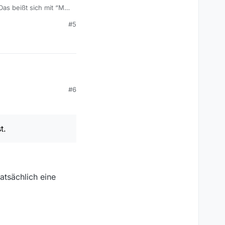
as beißt sich mit “MV
#5
#6
dauert es sehr lange bis
n und öffnen bis es
t.
tatsächlich eine