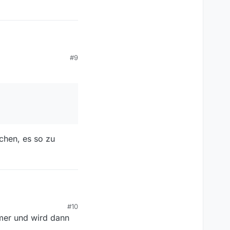
#9
chen, es so zu
hlich eine Stunde alt
 wenn die alte > 3
usst …
#10
chreibung zu fehlen
immer und wird dann