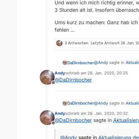
Und wenn ich mich richtig erinner, 
3 Stunden alt ist. Insofern überras
Ums kurz zu machen: Ganz hab ich D
fehlen …
3 Antworten
Letzte Antwort
28. Jan. 2
@
Andy
sagte in
Aktuali
DaDirnbocher
Andy
schrieb am
28. Jan. 2020, 20:25
zuletzt editiert von
@
DaDirnbocher
Statt 17:16h , wie hie
Offline
Blede Frog, wie kann ei
@
Andy
sagte in
Aktuali
DaDirnbocher
Ich mein, für den Fall,
alt ist, passt doch eh a
Andy
schrieb am
28. Jan. 2020, 20:32
zuletzt editiert von
Und wenn nicht, hast g
@
DaDirnbocher
sagte in
Aktualisier
Statt 17:16h , wie hie
Offline
Und wenn ich mich rich
Blede Frog, wie kann ei
@
Andy
sagte in
3 Stunden alt ist. Ins
Aktualisierung der