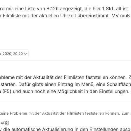
ird mir eine Liste von 8:12h angezeigt, die hier 1 Std. alt ist
r Filmliste mit der aktuellen Uhrzeit übereinstimmt. MV mu
n. 2020, 20:20
obleme mit der Aktualität der Filmlisten feststellen können. 
arten. Dafür gibts einen Eintrag im Menü, eine Schaltfläch
 (F5) und auch noch eine Möglichkeit in den Einstellungen.
 keine Probleme mit der Aktualität der Filmlisten feststellen können. Zu
rten. Dafür gibts einen Eintrag im Menü, eine Schaltfläche in der Symbol
:40
uch noch eine Möglichkeit in den Einstellungen.
tian
y die automatische Aktualisierung in den Einstellungen ausg