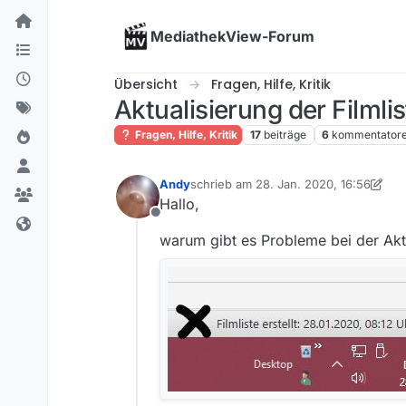
Skip to content
MediathekView-Forum
Übersicht
Fragen, Hilfe, Kritik
Aktualisierung der Filmlis
Fragen, Hilfe, Kritik
17
beiträge
6
kommentator
Andy
schrieb am
28. Jan. 2020, 16:56
zuletzt editiert von Andy
Hallo,
Offline
warum gibt es Probleme bei der Aktu