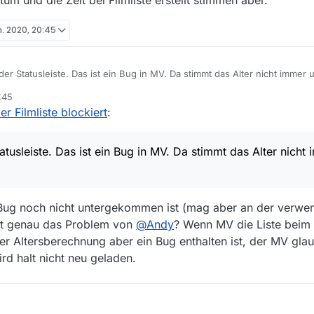
um und die Zeit bei Filmliste erstellt stimmen aber.
r vorbei. Vielleicht hast du das Problem wirklich nicht verstanden.
eispiel, wird mir eine Liste von 8:12h angezeigt, die hier 1 Std. alt ist.
n. 2020, 20:45
te von 8:12 um 17:16 eine Stunde alt sein?
 der Statusleiste. Das ist ein Bug in MV. Da stimmt das Alter nicht immer
u ein einer Zeitzone sein solltest, wo eine Liste von 8:12 um 17:16 tatsäc
Datum und die Zeit bei Filmliste erstellt stimmen aber.
:45
er Filmliste blockiert
:
ich (noch) ein anderes Problem.
inner, wird doch auch beim Neustart erst dann eine neue Liste geladen,
tatusleiste. Das ist ein Bug in MV. Da stimmt das Alter nicht
erraschts mich ja nicht, wennst mehrmals neustarten und lange warten m
b ich Dein Problem nicht verstanden, da scheint mir etwas an der Bes
Bug noch nicht untergekommen ist (mag aber an der verwe
cht genau das Problem von
@
Andy
? Wenn MV die Liste beim S
 der Altersberechnung aber ein Bug enthalten ist, der MV gla
wird halt nicht neu geladen.