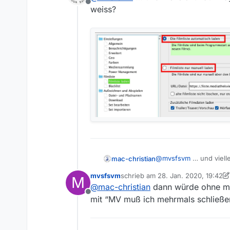
Offline
weiss?
@
mvsfsvm
… und vielle
mac-christian
mvsfsvm
schrieb am
28. Jan. 2020, 19:42
M
zuletzt editiert von mvsfsvm
@
mac-christian
dann würde ohne man
Offline
mit “MV muß ich mehrmals schließen