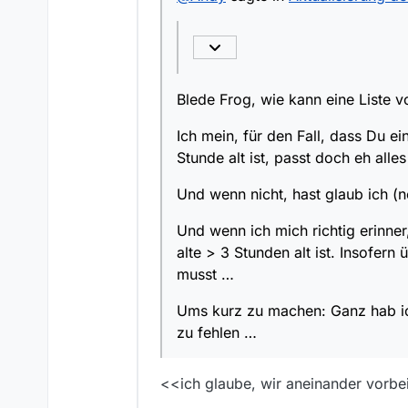
Ums kurz zu machen: Ga
Ich mein, für den Fall,
fehlen …
alt ist, passt doch eh a
Und wenn nicht, hast g
Und wenn ich mich rich
Blede Frog, wie kann eine Liste v
3 Stunden alt ist. Ins
Ums kurz zu machen: Ga
Ich mein, für den Fall, dass Du ei
fehlen …
Stunde alt ist, passt doch eh alle
Und wenn nicht, hast glaub ich (
Und wenn ich mich richtig erinne
alte > 3 Stunden alt ist. Insofer
musst …
Ums kurz zu machen: Ganz hab ic
zu fehlen …
<<ich glaube, wir aneinander vorbei.