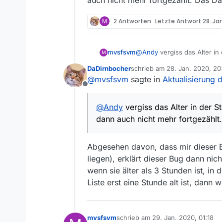
auch nicht mehr fortgezählt. Das Dat
<<ich glaube, wir aneinande
Statt 17:16h , wie hier im B
M
2 Antworten
Letzte Antwort
28. Ja
Blede Frog, wie kann eine Lis
mvsfsvm
@
Andy
vergiss das Alter in
M
Ich mein, für den Fall, dass D
nicht mehr fortgezählt. Das 
ist, passt doch eh alles …
DaDirnbocher
schrieb am
28. Jan. 2020, 20
zuletzt editiert von
@
mvsfsvm
sagte in
Aktualisierung d
Und wenn nicht, hast glaub 
Offline
Und wenn ich mich richtig er
@
Andy
vergiss das Alter in der S
Stunden alt ist. Insofern üb
dann auch nicht mehr fortgezählt.
Ums kurz zu machen: Ganz ha
…
Abgesehen davon, dass mir dieser 
liegen), erklärt dieser Bug dann ni
wenn sie älter als 3 Stunden ist, in
Liste erst eine Stunde alt ist, dann 
mvsfsvm
schrieb am
29. Jan. 2020, 01:18
zuletzt editiert von