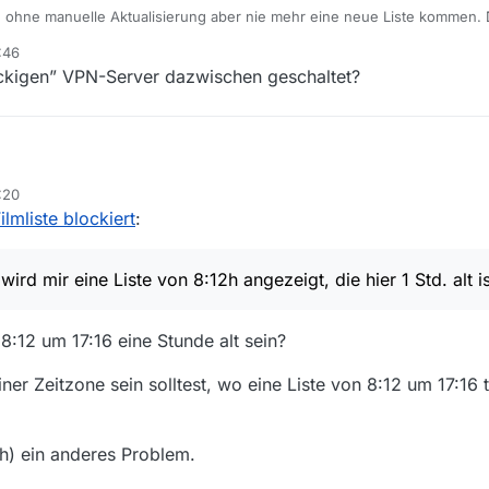
ohne manuelle Aktualisierung aber nie mehr eine neue Liste kommen. D
und öffnen bis es klappt.”
:46
ckigen” VPN-Server dazwischen geschaltet?
:20
Aktualisierung der Filmliste?
ilmliste blockiert
:
l, wird mir eine Liste von 8:12h angezeigt, die hier 1 Std. alt ist. Täglich 
 mit der aktuellen Uhrzeit übereinstimmt. MV muß ich mehrmals schließe
 wird mir eine Liste von 8:12h angezeigt, die hier 1 Std. alt is
8:12 um 17:16 eine Stunde alt sein?
iner Zeitzone sein solltest, wo eine Liste von 8:12 um 17:16 
ch) ein anderes Problem.