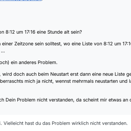
nz hab ich Dein Problem nicht verstanden, da scheint mir etwas an de
 dass Du ein einer Zeitzone sein solltest, wo eine Liste von 8:12 um 17:16
lles …
laub ich (noch) ein anderes Problem.
tig erinner, wird doch auch beim Neustart erst dann eine neue Liste ge
on 8:12 um 17:16 eine Stunde alt sein?
ofern überraschts mich ja nicht, wennst mehrmals neustarten und lange 
nz hab ich Dein Problem nicht verstanden, da scheint mir etwas an de
n einer Zeitzone sein solltest, wo eine Liste von 8:12 um 17:1
s …
noch) ein anderes Problem.
r, wird doch auch beim Neustart erst dann eine neue Liste g
n überraschts mich ja nicht, wennst mehrmals neustarten und 
h Dein Problem nicht verstanden, da scheint mir etwas an 
 Vielleicht hast du das Problem wirklich nicht verstanden.