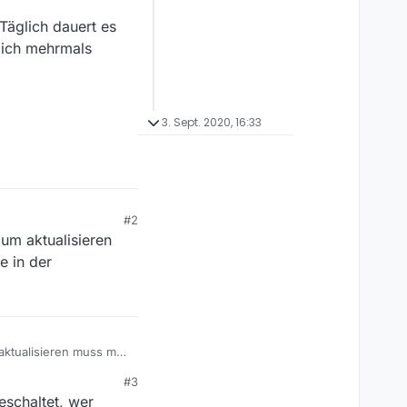
. Täglich dauert es
ß ich mehrmals
3. Sept. 2020, 16:33
#2
Zum aktualisieren
e in der
m aktualisieren muss man
leiste, eine
#3
eschaltet, wer