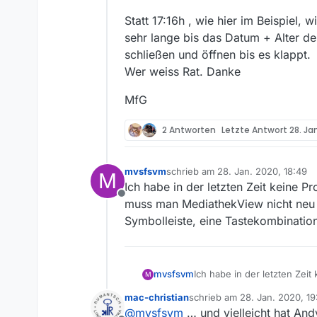
Statt 17:16h , wie hier im Beispiel, w
sehr lange bis das Datum + Alter de
schließen und öffnen bis es klappt.
Wer weiss Rat. Danke
MfG
2 Antworten
Letzte Antwort
28. Ja
mvsfsvm
schrieb am
28. Jan. 2020, 18:49
M
zuletzt editiert von
Ich habe in der letzten Zeit keine Pr
Offline
muss man MediathekView nicht neu st
Symbolleiste, eine Tastekombination
mvsfsvm
Ich habe in der letzten Zeit
M
MediathekView nicht neu sta
mac-christian
schrieb am
28. Jan. 2020, 19
Tastekombination (F5) und a
zuletzt editiert von mac-chris
@
mvsfsvm
… und vielleicht hat And