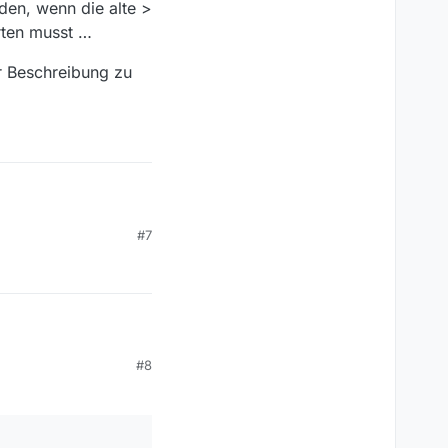
den, wenn die alte >
arten musst …
r Beschreibung zu
#7
t.
 tatsächlich eine Stunde
#8
t.
laden, wenn die alte >
warten musst …