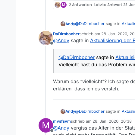
M
2 Antworten
Letzte Antwort
28. Ja
@
DaDirnbocher
sagte in
Aktuali
Andy
DaDirnbocher
schrieb am
28. Jan. 2020, 20
zuletzt editiert von
@
Andy
sagte in
Aktualisierung der F
@
Andy
sagte in
Aktualisierun
Offline
<<ich glaube, wir aneinande
Statt 17:16h , wie hier im B
@
DaDirnbocher
sagte in
Aktualisi
Vielleicht hast du das Problem wir
Blede Frog, wie kann eine Lis
Warum das “vielleicht”? Ich sagte d
Ich mein, für den Fall, dass D
ist, passt doch eh alles …
erklären, dass ich es versteh.
Und wenn nicht, hast glaub 
Und wenn ich mich richtig er
@
DaDirnbocher
sagte in
Aktuali
Andy
Stunden alt ist. Insofern üb
mvsfsvm
schrieb am
28. Jan. 2020, 20:38
M
zuletzt editiert von
Ums kurz zu machen: Ganz ha
@
Andy
vergiss das Alter in der Stat
@
Andy
sagte in
Aktualisierun
…
Offline