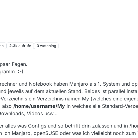
en
2.3k
aufrufe
3
watching
 paar Fagen.
gramm. :-)
auptrechner und Notebook haben Manjaro als 1. System und o
nd jeweils auf dem aktuellen Stand. Beides ist parallel instal
Verzeichnis ein Verzeichnis namen My (welches eine eige
, also
/home/username/My
in welches alle Standard-Verze
 Downloads, Videos usw…
er alles was Configs und so betrifft drin zulassen und in /
 ich Manjaro, openSUSE oder was ich vielleicht noch zum Te