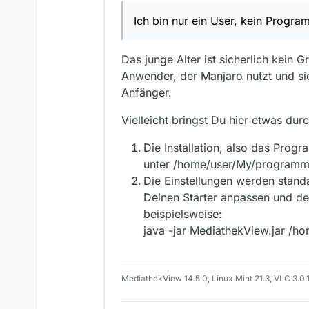
Wolfgang
zumindest eine eigene Partit
eigenen Dateien sind. So ka
Ich bin nur ein User, kein Progra
z.B. Dokumente, Download
habe imme mein Zeugs zur 
So, und jetzt komme ich zum
Es ist scheinbar nicht mögl
/home/user/My/.mediathe
Ich hätte allerdings gerne e
Das junge Alter ist sicherlich kein
Das öffnet sich nur das Scri
boote, immer Zugriff auf Me
Anwender, der Manjaro nutzt und si
Erst nach verschieben ins 
So und jetzt meine 1. Frage:
Geht das irgendwie ohne gr
Anfänger.
ein User, kein Programmierer
Frage 2: Beim Updaten einf
Bleiben das alle Einstellun
Vielleicht bringst Du hier etwas dur
So, das war’s erstmal. :-)
Die Installation, also das Prog
Gruß,
unter /home/user/My/programm
Wolfgang
Die Einstellungen werden stand
Deinen Starter anpassen und de
beispielsweise:
java -jar MediathekView.jar /
MediathekView 14.5.0, Linux Mint 21.3, VLC 3.0.