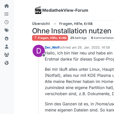
Skip to content
MediathekView-Forum
Übersicht
Fragen, Hilfe, Kritik
Ohne Installation nutzen
Fragen, Hilfe, Kritik
25
beiträge
6
kommentator
Der_Wolf
schrieb am
26. Jan. 2020, 14:58
D
zuletzt editiert von
Hallo, ich bin hier neu und habe ein
Offline
Erstmal danke für dieses Super-Pro
Bei mir läuft alles unter Linux, H
(Notfall), alles nur mit KDE Plasma u
Alle meine Rechner haben im Home-
zumindest eine eigene Partition hat)
verschoben sind, z.B. Dokumente,
Sinn des Ganzen ist es, in /home/us
meine eigenen Dateien sind. So kann