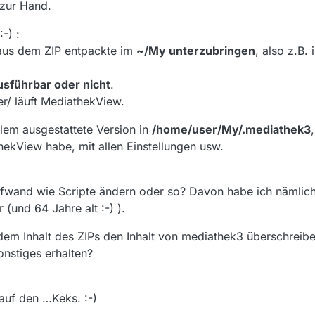
zur Hand.
-) :
 aus dem ZIP entpackte im
~/My unterzubringen
, also z.B. 
usführbar oder nicht
.
r/ läuft MediathekView.
allem ausgestattete Version in
/home/user/My/.mediathek3
hekView habe, mit allen Einstellungen usw.
fwand wie Scripte ändern oder so? Davon habe ich nämlich
 (und 64 Jahre alt :-) ).
dem Inhalt des ZIPs den Inhalt von mediathek3 überschreib
onstiges erhalten?
auf den …Keks. :-)