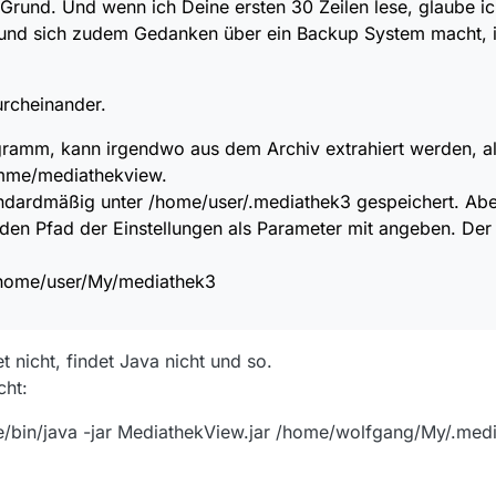
in Grund. Und wenn ich Deine ersten 30 Zeilen lese, glaube 
und sich zudem Gedanken über ein Backup System macht, ist
urcheinander.
rogramm, kann irgendwo aus dem Archiv extrahiert werden, a
mme/mediathekview.
ndardmäßig unter /home/user/.mediathek3 gespeichert. Abe
den Pfad der Einstellungen als Parameter mit angeben. Der 
 /home/user/My/mediathek3
et nicht, findet Java nicht und so.
cht:
/bin/java -jar MediathekView.jar /home/wolfgang/My/.med