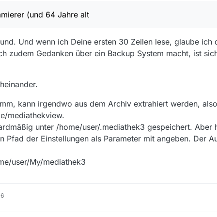
ion hat), also
/home/username/My
in welches alle Standard-Verzeichn
nn ich Manjaro, openSUSE oder was ich vielleicht noch zum Testen insta
mmierer (und 64 Jahre alt
s, Videos usw…
Hand.
 Punkt :-) :
ich, das aus dem ZIP entpackte im
~/My unterzubringen
, also z.B. in
k3
.
ine mit allem ausgestattete Version in
/home/user/My/.mediathek3
, dam
 Grund. Und wenn ich Deine ersten 30 Zeilen lese, glaube ich
pt, ob
ausführbar oder nicht
.
diathekView habe, mit allen Einstellungen usw.
ch zudem Gedanken über ein Backup System macht, ist sich
/home/user/ läuft MediathekView.
oßen Aufwand wie Scripte ändern oder so? Davon habe ich nämlich kei
 (und 64 Jahre alt :-) ).
ach mit dem Inhalt des ZIPs den Inhalt von mediathek3 überschreiben? 
gen und sonstiges erhalten?
cheinander.
Ich hoffe, ich gehe hier niemandem auf den …Keks. :-)
ramm, kann irgendwo aus dem Archiv extrahiert werden, also
e/mediathekview.
ardmäßig unter /home/user/.mediathek3 gespeichert. Aber 
n Pfad der Einstellungen als Parameter mit angeben. Der Au
home/user/My/mediathek3
16