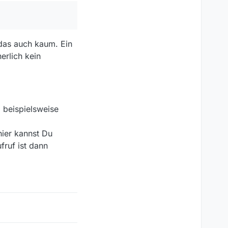
isse verschoben sind,
lliere, booten und
it ich, egal was ich
 das auch kaum. Ein
erlich kein
ne Ahnung. Ich bin nur
Geht das?
 beispielsweise
hier kannst Du
fruf ist dann