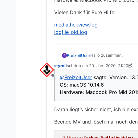
Hardware: Macbook Pro Mid 2015 
Vielen Dank für Eure Hilfe!
mediathekview.log
logfile_old.log
Hallo zusammen,
FreizeitUser
F
styroll
schrieb am
20. Jan. 2020, 21:20
seit einiger Zeit schon i
zuletzt editiert von styroll
heruntergeladen wird, s
@
FreizeitUser
sagte: Version: 13.
Offline
der Menüleiste dauert so
Ich habe schon alle Ein
OS: macOS 10.14.6
Logs (angehängt) sehen 
Version: 13.5.1
Hardware: Macbook Pro Mid 201
OS: macOS 10.14.6
Hardware: Macbook Pro 
Vielen Dank für Eure Hilf
Daran liegt’s sicher nicht, ich bin 
mediathekview.log
logfile_old.log
Beende MV und lösch mal noch den I
~
/Library/
Caches
/
MediathekView