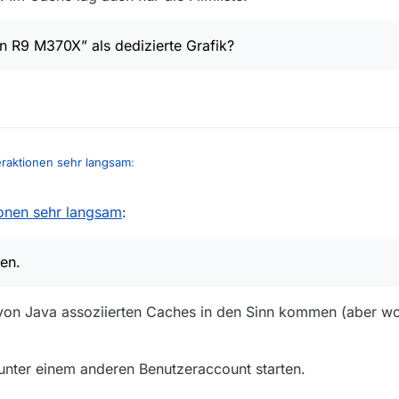
 R9 M370X” als dedizierte Grafik?
teraktionen sehr langsam
:
tionen sehr langsam
:
mal noch den Inhalt des folgenden Ordners (Finder -> Gehe zu Ordner
ht geholfen. Im Cache lag auch nur die Filmliste.
fen.
ie Einstellungen zurücksetzen.
“AMD Radeon R9 M370X” als dedizierte Grafik?
on Java assoziierten Caches in den Sinn kommen (aber wo 
nter einem anderen Benutzeraccount starten.