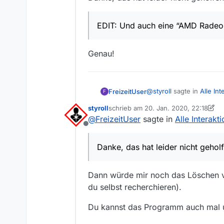
EDIT: Und auch eine “AMD Radeon
Genau!
@
styroll
sagte in
Alle In
FreizeitUser
F
styroll
schrieb am
20. Jan. 2020, 22:18
zuletzt editiert von styroll
@
FreizeitUser
sagte in
Alle Interak
Beende MV und lösch 
Offline
Danke, das hat leider nic
Danke, das hat leider nicht gehol
Evtl. dann nochmals d
EDIT: Und auch eine 
Dann würde mir noch das Löschen v
du selbst recherchieren).
Genau!
Du kannst das Programm auch mal u