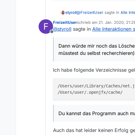
@
FreizeitUser
sagte in
Alle In
styroll
FreizeitUser
schrieb am
21. Jan. 2020, 21:2
F
zuletzt editiert von
@
styroll
sagte in
Alle Interaktionen
Danke, das hat leider nicht 
Offline
Dann würde mir noch das Lösch
Dann würde mir noch das Löschen
recherchieren).
müsstest du selbst recherchieren)
Du kannst das Programm auch 
Ich habe folgende Verzeichnisse gel
/Users/user/Library/Caches/net.j
Du kannst das Programm auch mal
Auch das hat leider keinen Erfolg ge