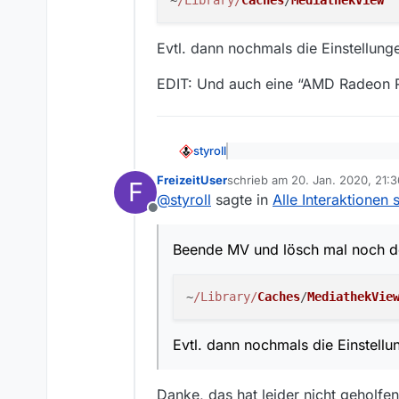
Evtl. dann nochmals die Einstellung
EDIT: Und auch eine “AMD Radeon R
styroll
@
FreizeitUser
sagte: Version
FreizeitUser
schrieb am
20. Jan. 2020, 21:3
OS: macOS 10.14.6
F
zuletzt editiert von FreizeitUse
Daran liegt’s sicher nicht, ich
@
styroll
sagte in
Alle Interaktionen
Hardware: Macbook Pro Mid
Offline
Beende MV und lösch mal noch
Beende MV und lösch mal noch de
Evtl. dann nochmals die Einste
~
/Library/
Caches
/
MediathekVie
EDIT: Und auch eine “AMD Rade
Evtl. dann nochmals die Einstell
Danke, das hat leider nicht geholfen