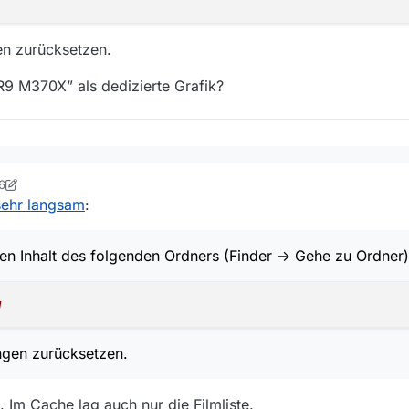
en zurücksetzen.
9 M370X” als dedizierte Grafik?
: 13.5.1
6
r
 bin exakt gleich unterwegs…
 sehr langsam
:
 2015 (Core i7 2,8GHz, 16GB RAM)
 den Inhalt des folgenden Ordners (Finder -> Gehe zu Ordner):
n Inhalt des folgenden Ordners (Finder -> Gehe zu Ordner)
llungen zurücksetzen.
w
on R9 M370X” als dedizierte Grafik?
ungen zurücksetzen.
. Im Cache lag auch nur die Filmliste.