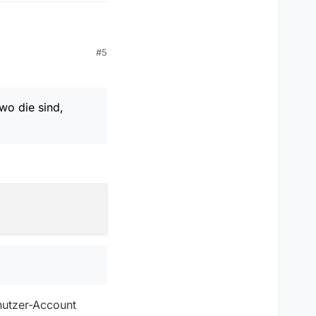
#5
d, müsstest du selbst
wo die sind,
enutzer-Account