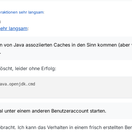
teraktionen sehr langsam
:
8
 sehr langsam
:
geholfen.
en von Java assoziierten Caches in den Sinn kommen (aber wo die sin
 von Java assoziierten Caches in den Sinn kommen (aber 
.
mal unter einem anderen Benutzeraccount starten.
öscht, leider ohne Erfolg:
ava.openjdk.cmd

 unter einem anderen Benutzeraccount starten.
bracht. Ich kann das Verhalten in einem frisch erstellten B