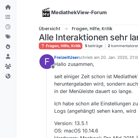
Skip to content
MediathekView-Forum
Übersicht
Fragen, Hilfe, Kritik
Alle Interaktionen sehr 
Fragen, Hilfe, Kritik
5
beiträge
2
kommentatore
FreizeitUser
schrieb am
20. Jan. 2020, 21:0
F
zuletzt editiert von FreizeitUse
Hallo zusammen,
Offline
seit einiger Zeit schon ist Mediathek
heruntergeladen wird, sondern auch
in der Menüleiste dauert so lange.
Ich habe schon alle Einstellungen 
Logs (angehängt) sehen kann, wird 
Version: 13.5.1
OS: macOS 10.14.6