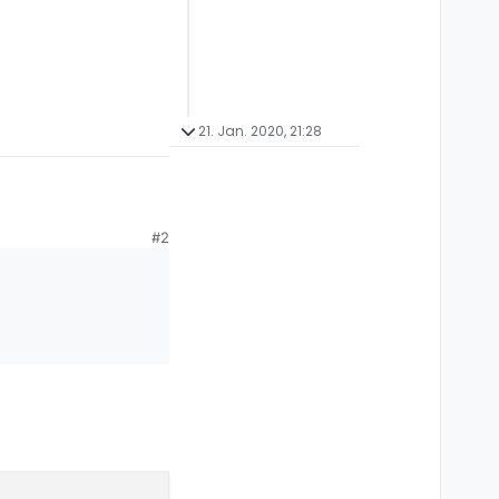
21. Jan. 2020, 21:28
#2
e Filmliste
ffnen eines Menüs in
 ich das anhand der