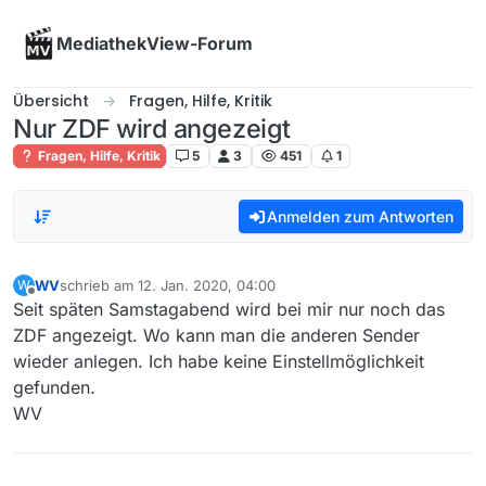
Skip to content
MediathekView-Forum
Übersicht
Fragen, Hilfe, Kritik
Nur ZDF wird angezeigt
Fragen, Hilfe, Kritik
5
3
451
1
Anmelden zum Antworten
WV
schrieb am
12. Jan. 2020, 04:00
W
zuletzt editiert von
Offline
Seit späten Samstagabend wird bei mir nur noch das
ZDF angezeigt. Wo kann man die anderen Sender
wieder anlegen. Ich habe keine Einstellmöglichkeit
gefunden.
WV