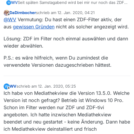
WV
Seit späten Samstagabend wird bei mir nur noch das ZDF
W
angezeigt. Wo kann man die anderen Sender wieder
DaDirnbocher
schrieb am
12. Jan. 2020, 04:21
anlegen. Ich habe keine Einstellmöglichkeit gefunden.
zuletzt editiert von
Offline
@
WV
Vermutung: Du hast einen ZDF-Filter aktiv, der
WV
aus
gewissen Gründen
nicht als solcher angezeigt wird.
Lösung: ZDF im Filter noch einmal auswählen und dann
wieder abwählen.
P.S.: es wäre hilfreich, wenn Du zumindest die
verwendete Versionen dazugeschrieben hättest.
WV
schrieb am
12. Jan. 2020, 05:25
W
zuletzt editiert von
Offline
Ich habe von Mediathekview die Version 13.5.0. Welche
Version ist noch gefragt? Betrieb ist Windows 10 Pro.
Schon im Filter werden nur ZDF und ZDF-tivi
angeboten. Ich hatte inzwischen Mediathekview
beendet und neu gestartet - keine Änderung. Dann habe
ich Mediathekview deinstalliert und frisch