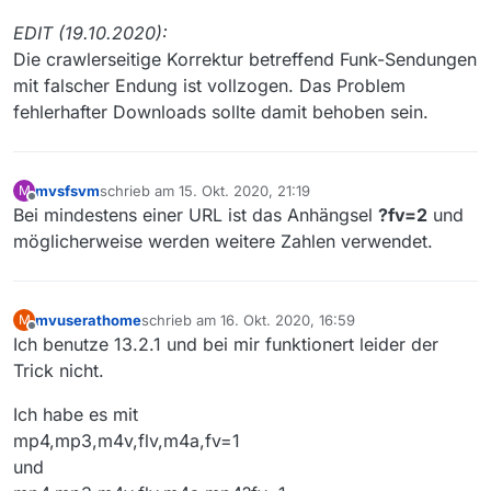
eingetragen, dann klappt der Download auch.
EDIT (19.10.2020):
Die crawlerseitige Korrektur betreffend Funk-Sendungen
mit falscher Endung ist vollzogen. Das Problem
fehlerhafter Downloads sollte damit behoben sein.
mvsfsvm
schrieb am
15. Okt. 2020, 21:19
M
zuletzt editiert von
Offline
Bei mindestens einer URL ist das Anhängsel
?fv=2
und
möglicherweise werden weitere Zahlen verwendet.
mvuserathome
schrieb am
16. Okt. 2020, 16:59
M
zuletzt editiert von
Offline
Ich benutze 13.2.1 und bei mir funktionert leider der
Trick nicht.
Ich habe es mit
mp4,mp3,m4v,flv,m4a,fv=1
und