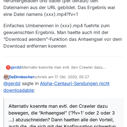
heruntergeladen und dabei (per default) den
Dateinamen aus der URL gebildet. Das Ergebnis war
eine Datei namens {xxx}.mp4?fv=1
Einfaches Umbenennen in {xxx}.mp4 fuehrte zum
gewuenschten Ergebnis. Man haette auch mit der
“Download aendern”-Funktion das Anhaengsel vor dem
Download entfernen koennen
Alternativ koennte man evtl. den Crawler dazu
gerdd
G
bewegen, die “Anhaengsel” (‘?fv=1’ oder 2 oder 3 …)
DaDirnbocher
schrieb am
17. Okt. 2020, 05:27
abzuschneiden? Dann haetten alle den Vorteil, auch die,
(Ich habe mir mal die URL einer solchen Sendung in
zuletzt editiert von
Offline
@
gerdd
sagte in
Alpha-Centauri-Sendungen nicht
die sich mit der Konfiguration schwertun.
WGET heruebergezogen. Das hat mir dann die Datei
heruntergeladen und dabei (per default) den
Einfaches Umbenennen in {xxx}.mp4 fuehrte zum
downloadable
:
Dateinamen aus der URL gebildet. Das Ergebnis war
gewuenschten Ergebnis. Man haette auch mit der
eine Datei namens {xxx}.mp4?fv=1
“Download aendern”-Funktion das Anhaengsel vor dem
Download entfernen koennen
Alternativ koennte man evtl. den Crawler dazu
bewegen, die “Anhaengsel” (’?fv=1’ oder 2 oder 3
…) abzuschneiden? Dann haetten alle den Vorteil,
auch die, die sich mit der Konfiguration schwertun.