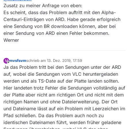
Alpha-Centauri-Sendungen.
PS: Win10, Update Status von heute
Zusatz zu meiner Anfrage von eben:
Die angezeigte Filmliste und auch die Download-
Es scheint, dass das Problem auftritt mit den Alpha-
Liste zeigen die Sendungen an. Aber wenn ich
Centauri-Einträgen von ARD. Habe gerade erfolgreich
diese Sendung downloaden möchte, z.B. in der
eine Sendung von BR downloaden können, aber bei
Download-Liste mit Rechtsklick und “Download
starten”, dann färbt sich die Zeile rot ein und es
einer Sendung von ARD einen Fehler bekommen.
wird nichts geladen.
Werner
Ich benutze dann den “Link zur Webseite” und lade
die Sendung im Browser down.
Schön wäre es aber wenn es direkt in
MediathekView klappen würde.
mvsfsvm
schrieb am
13. Dez. 2019, 17:59
M
zuletzt editiert von
Offline
Ja das Problem tritt bei den Sendungen unter der ARD
auf, wobei die Sendungen vom VLC heruntergeladen
werden und als TS-Date auf der Platte landen sollten.
Hier landeten trotz Fehler die Sendungen vollständig auf
der Platte aber nicht am richtigen Ort und nicht mit dem
richtigen Namen und ohne Dateierweiterung. Der Ort
und Dateiname lässt auf ein Problem mit Leerzeichen im
Pfad schließen. Da das Problem auch noch zu
identischen Dateinamen führt, werden früher geladene