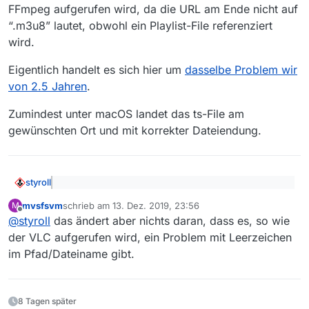
Dateinamen führt, werden früher geladene
FFmpeg aufgerufen wird, da die URL am Ende nicht auf
Sendungen überschrieben, wobei VLC das ohne
“.m3u8” lautet, obwohl ein Playlist-File referenziert
Nachfrage tut.
wird.
Eigentlich handelt es sich hier um
dasselbe Problem wir
von 2.5 Jahren
.
Zumindest unter macOS landet das ts-File am
gewünschten Ort und mit korrekter Dateiendung.
styroll
@
mvsfsvm
sagte: Ursache ist meiner Meinung
mvsfsvm
schrieb am
13. Dez. 2019, 23:56
M
nacxh das VLC nicht direkt aufgerufen wird
zuletzt editiert von
Offline
Das Problem liegt vielmehr darin, dass VLC statt FFmpeg
@
styroll
das ändert aber nichts daran, dass es, so wie
aufgerufen wird, da die URL am Ende nicht auf “.m3u8”
der VLC aufgerufen wird, ein Problem mit Leerzeichen
lautet, obwohl ein Playlist-File referenziert wird.
Eigentlich handelt es sich hier um
dasselbe Problem wir
im Pfad/Dateiname gibt.
von 2.5 Jahren
.
Zumindest unter macOS landet das ts-File am
gewünschten Ort und mit korrekter Dateiendung.
8 Tagen später