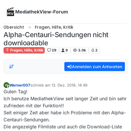
Skip to content
MediathekView-Forum
Übersicht
Fragen, Hilfe, Kritik
Alpha-Centauri-Sendungen nicht
downloadable
Fragen, Hilfe, Kritik
29
9
3.0k
2
Anmelden zum Antworten
Werner007
schrieb am
13. Dez. 2019, 14:49
W
zuletzt editiert von
Offline
Guten Tag!
Ich benutze MediathekView seit langer Zeit und bin sehr
zufrieden mit der Funktion!!
Seit einiger Zeit aber habe ich Probleme mit den Alpha-
Centauri-Sendungen.
Die angezeigte Filmliste und auch die Download-Liste