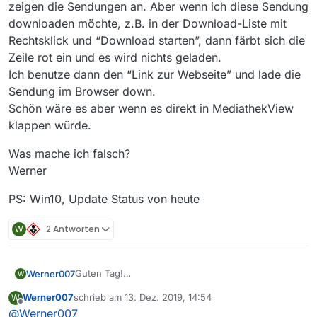
zeigen die Sendungen an. Aber wenn ich diese Sendung
downloaden möchte, z.B. in der Download-Liste mit
Rechtsklick und “Download starten”, dann färbt sich die
Zeile rot ein und es wird nichts geladen.
Ich benutze dann den “Link zur Webseite” und lade die
Sendung im Browser down.
Schön wäre es aber wenn es direkt in MediathekView
klappen würde.
Was mache ich falsch?
Werner
PS: Win10, Update Status von heute
W
2 Antworten
Guten Tag!
Werner007
W
Ich benutze MediathekView seit langer Zeit und bin
Werner007
schrieb am
13. Dez. 2019, 14:54
W
sehr zufrieden mit der Funktion!!
Was mache ich falsch?
zuletzt editiert von
Offline
@
Werner007
Seit einiger Zeit aber habe ich Probleme mit den
Werner