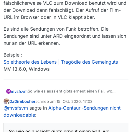
fälschlicherweise VLC zum Download benutzt wird und
der Download dann fehlschlägt. Der Aufruf der Film-
URL im Browser oder in VLC klappt aber.
Es sind alle Sendungen von Funk betroffen. Die
Sendungen sind unter ARD eingeordnet und lassen sich
nur an der URL erkennen.
Beispiel:
Spieltheorie des Lebens | Tragödie des Gemeinguts
MV 13.6.0, Windows
So wie es aussieht gibts erneut einen Fall, wo
mvsfsvm
M
fälschlicherweise VLC zum Download benutzt wird
DaDirnbocher
schrieb am
15. Okt. 2020, 17:03
und der Download dann fehlschlägt. Der Aufruf der
Es sind alle Sendungen von Funk betroffen. Die
zuletzt editiert von
Offline
@
mvsfsvm
sagte in
Alpha-Centauri-Sendungen nicht
Film-URL im Browser oder in VLC klappt aber.
Sendungen sind unter ARD eingeordnet und lassen
sich nur an der URL erkennen.
Beispiel:
downloadable
:
Spieltheorie des Lebens | Tragödie des Gemeinguts
MV 13.6.0, Windows
So wie es aussieht gibts erneut einen Fall, wo