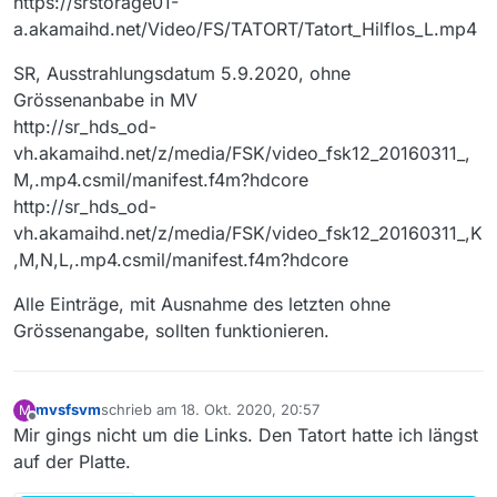
https://srstorage01-
a.akamaihd.net/Video/FS/TATORT/Tatort_Hilflos_L.mp4
SR, Ausstrahlungsdatum 5.9.2020, ohne
Grössenanbabe in MV
http://sr_hds_od-
vh.akamaihd.net/z/media/FSK/video_fsk12_20160311_,
M,.mp4.csmil/manifest.f4m?hdcore
http://sr_hds_od-
vh.akamaihd.net/z/media/FSK/video_fsk12_20160311_,K
,M,N,L,.mp4.csmil/manifest.f4m?hdcore
Alle Einträge, mit Ausnahme des letzten ohne
Grössenangabe, sollten funktionieren.
mvsfsvm
schrieb am
18. Okt. 2020, 20:57
M
zuletzt editiert von
Offline
Mir gings nicht um die Links. Den Tatort hatte ich längst
auf der Platte.