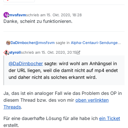
mvsfsvm
schrieb am
15. Okt. 2020, 18:28
M
zuletzt editiert von
Offline
Danke, scheint zu funktionieren.
@
mvsfsvm
sagte in
Alpha-Centauri-Sendungen
DaDirnbocher
nicht downloadable
:
styroll
schrieb am
15. Okt. 2020, 20:15
zuletzt editiert von styroll
Offline
So wie es aussieht gibts erneut einen Fall,
@
DaDirnbocher
sagte: wird wohl am Anhängsel in
wo fälschlicherweise VLC zum Download
wird wohl am Anhängsel in der URL liegen, weil
benutzt wird und der Download dann
der URL liegen, weil die damit nicht auf mp4 endet
die damit nicht auf mp4 endet und daher nicht
fehlschlägt. Der Aufruf der Film-URL im
und daher nicht als solches erkannt wird.
als solches erkannt wird.
Browser oder in VLC klappt aber.
…src_1920x1080_6000.mp4?fv=1
Ja, das ist ein analoger Fall wie das Problem des OP in
Hab mal spasseshalber im Speichernset im
diesem Thread bzw. des von mir
oben verlinkten
Suffix
Threads
.
mp4,mp3,m4v,flv,fv=1
Für eine dauerhafte Lösung für alle habe ich
ein Ticket
erstellt.