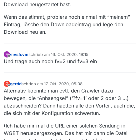
Download neugestartet hast.
Wenn das stimmt, probiers noch einmal mit “meinem”
Eintrag, lösche den Downloadeintrag und lege den
Download neu an.
mvsfsvm
schrieb am
16. Okt. 2020, 19:15
M
zuletzt editiert von
Offline
Und trage auch noch fv=2 und fv=3 ein
gerdd
schrieb am
17. Okt. 2020, 05:08
G
zuletzt editiert von
Offline
Alternativ koennte man evtl. den Crawler dazu
bewegen, die “Anhaengsel” (‘?fv=1’ oder 2 oder 3 …)
abzuschneiden? Dann haetten alle den Vorteil, auch die,
die sich mit der Konfiguration schwertun.
(Ich habe mir mal die URL einer solchen Sendung in
WGET heruebergezogen. Das hat mir dann die Datei