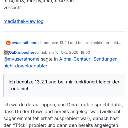
mp4,mp3,m4v,flv,m4a,mp4?fv=1
versucht
.
mediathekview.log
Ich benutze 13.2.1 und bei mir funktionert leider
mvuserathome
M
der Trick nicht.
DaDirnbocher
schrieb am
16. Okt. 2020, 18:00
Ich habe es mit
zuletzt editiert von
Offline
@
mvuserathome
sagte in
Alpha-Centauri-Sendungen
mp4,mp3,m4v,flv,m4a,fv=1
und
nicht downloadable
:
mp4,mp3,m4v,flv,m4a,mp4?fv=1
versucht
.
Ich benutze 13.2.1 und bei mir funktionert leider der
mediathekview.log
Trick nicht.
Ich würde darauf tippen, und Dein Logfile spricht dafür,
dass Du der Download bereits angelegt war (vielleicht
sogar einmal fehlerhaft ausprobiert war), danach hast
den “Trick” probiert und dann den bereits angelegten