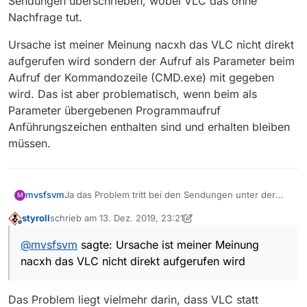
Sendungen überschrieben, wobei VLC das ohne
Nachfrage tut.
Ursache ist meiner Meinung nacxh das VLC nicht direkt
aufgerufen wird sondern der Aufruf als Parameter beim
Aufruf der Kommandozeile (CMD.exe) mit gegeben
wird. Das ist aber problematisch, wenn beim als
Parameter übergebenen Programmaufruf
Anführungszeichen enthalten sind und erhalten bleiben
müssen.
Ja das Problem tritt bei den Sendungen unter der
mvsfsvm
M
ARD auf, wobei die Sendungen vom VLC
styroll
schrieb am
13. Dez. 2019, 23:21
heruntergeladen werden und als TS-Date auf der
Ursache ist meiner Meinung nacxh das VLC nicht
zuletzt editiert von styroll
Offline
Platte landen sollten. Hier landeten trotz Fehler die
direkt aufgerufen wird sondern der Aufruf als
@
mvsfsvm
sagte: Ursache ist meiner Meinung
Sendungen vollständig auf der Platte aber nicht am
Parameter beim Aufruf der Kommandozeile
nacxh das VLC nicht direkt aufgerufen wird
richtigen Ort und nicht mit dem richtigen Namen und
(CMD.exe) mit gegeben wird. Das ist aber
ohne Dateierweiterung. Der Ort und Dateiname lässt
problematisch, wenn beim als Parameter
auf ein Problem mit Leerzeichen im Pfad schließen.
übergebenen Programmaufruf Anführungszeichen
Das Problem liegt vielmehr darin, dass VLC statt
Da das Problem auch noch zu identischen
enthalten sind und erhalten bleiben müssen.