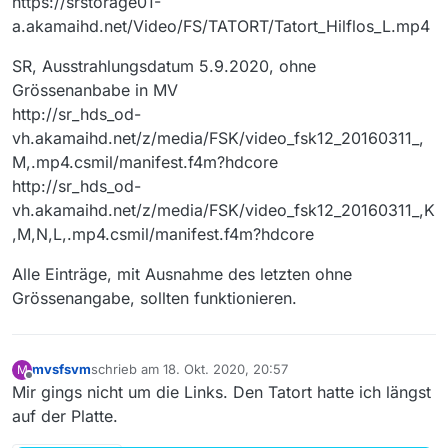
https://srstorage01-
a.akamaihd.net/Video/FS/TATORT/Tatort_Hilflos_L.mp4
SR, Ausstrahlungsdatum 5.9.2020, ohne
Grössenanbabe in MV
http://sr_hds_od-
vh.akamaihd.net/z/media/FSK/video_fsk12_20160311_,
M,.mp4.csmil/manifest.f4m?hdcore
http://sr_hds_od-
vh.akamaihd.net/z/media/FSK/video_fsk12_20160311_,K
,M,N,L,.mp4.csmil/manifest.f4m?hdcore
Alle Einträge, mit Ausnahme des letzten ohne
Grössenangabe, sollten funktionieren.
mvsfsvm
schrieb am
18. Okt. 2020, 20:57
M
zuletzt editiert von
Offline
Mir gings nicht um die Links. Den Tatort hatte ich längst
auf der Platte.