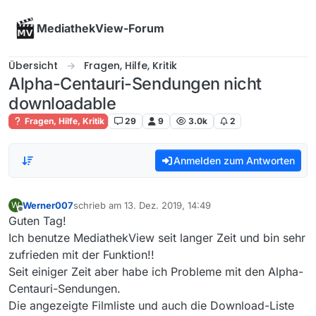
Skip to content
MediathekView-Forum
Übersicht
Fragen, Hilfe, Kritik
Alpha-Centauri-Sendungen nicht
downloadable
Fragen, Hilfe, Kritik
29
9
3.0k
2
Anmelden zum Antworten
Werner007
schrieb am
13. Dez. 2019, 14:49
W
zuletzt editiert von
Offline
Guten Tag!
Ich benutze MediathekView seit langer Zeit und bin sehr
zufrieden mit der Funktion!!
Seit einiger Zeit aber habe ich Probleme mit den Alpha-
Centauri-Sendungen.
Die angezeigte Filmliste und auch die Download-Liste