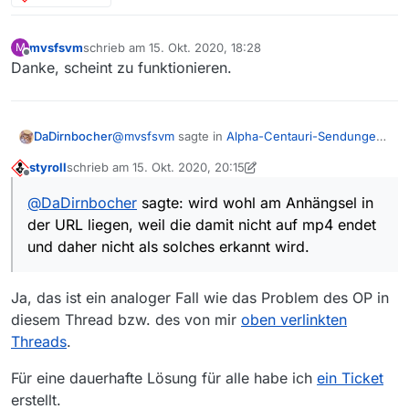
mvsfsvm
schrieb am
15. Okt. 2020, 18:28
M
zuletzt editiert von
Offline
Danke, scheint zu funktionieren.
@
mvsfsvm
sagte in
Alpha-Centauri-Sendungen
DaDirnbocher
nicht downloadable
:
styroll
schrieb am
15. Okt. 2020, 20:15
zuletzt editiert von styroll
Offline
So wie es aussieht gibts erneut einen Fall,
@
DaDirnbocher
sagte: wird wohl am Anhängsel in
wo fälschlicherweise VLC zum Download
wird wohl am Anhängsel in der URL liegen, weil
benutzt wird und der Download dann
der URL liegen, weil die damit nicht auf mp4 endet
die damit nicht auf mp4 endet und daher nicht
fehlschlägt. Der Aufruf der Film-URL im
und daher nicht als solches erkannt wird.
als solches erkannt wird.
Browser oder in VLC klappt aber.
…src_1920x1080_6000.mp4?fv=1
Ja, das ist ein analoger Fall wie das Problem des OP in
Hab mal spasseshalber im Speichernset im
diesem Thread bzw. des von mir
oben verlinkten
Suffix
Threads
.
mp4,mp3,m4v,flv,fv=1
Für eine dauerhafte Lösung für alle habe ich
ein Ticket
erstellt.