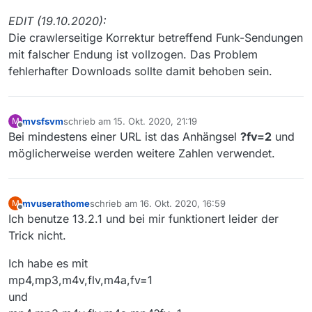
eingetragen, dann klappt der Download auch.
EDIT (19.10.2020):
Die crawlerseitige Korrektur betreffend Funk-Sendungen
mit falscher Endung ist vollzogen. Das Problem
fehlerhafter Downloads sollte damit behoben sein.
mvsfsvm
schrieb am
15. Okt. 2020, 21:19
M
zuletzt editiert von
Offline
Bei mindestens einer URL ist das Anhängsel
?fv=2
und
möglicherweise werden weitere Zahlen verwendet.
mvuserathome
schrieb am
16. Okt. 2020, 16:59
M
zuletzt editiert von
Offline
Ich benutze 13.2.1 und bei mir funktionert leider der
Trick nicht.
Ich habe es mit
mp4,mp3,m4v,flv,m4a,fv=1
und