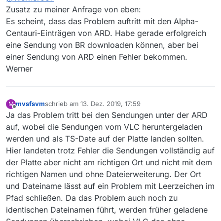
Alpha-Centauri-Sendungen.
PS: Win10, Update Status von heute
Zusatz zu meiner Anfrage von eben:
Die angezeigte Filmliste und auch die Download-
Es scheint, dass das Problem auftritt mit den Alpha-
Liste zeigen die Sendungen an. Aber wenn ich
Centauri-Einträgen von ARD. Habe gerade erfolgreich
diese Sendung downloaden möchte, z.B. in der
eine Sendung von BR downloaden können, aber bei
Download-Liste mit Rechtsklick und “Download
starten”, dann färbt sich die Zeile rot ein und es
einer Sendung von ARD einen Fehler bekommen.
wird nichts geladen.
Werner
Ich benutze dann den “Link zur Webseite” und lade
die Sendung im Browser down.
Schön wäre es aber wenn es direkt in
MediathekView klappen würde.
mvsfsvm
schrieb am
13. Dez. 2019, 17:59
M
zuletzt editiert von
Offline
Ja das Problem tritt bei den Sendungen unter der ARD
auf, wobei die Sendungen vom VLC heruntergeladen
werden und als TS-Date auf der Platte landen sollten.
Hier landeten trotz Fehler die Sendungen vollständig auf
der Platte aber nicht am richtigen Ort und nicht mit dem
richtigen Namen und ohne Dateierweiterung. Der Ort
und Dateiname lässt auf ein Problem mit Leerzeichen im
Pfad schließen. Da das Problem auch noch zu
identischen Dateinamen führt, werden früher geladene