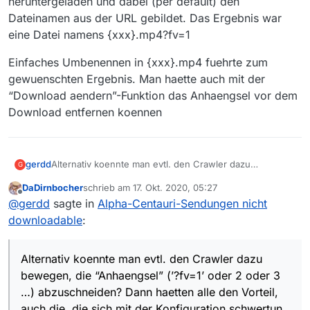
heruntergeladen und dabei (per default) den
Dateinamen aus der URL gebildet. Das Ergebnis war
eine Datei namens {xxx}.mp4?fv=1
Einfaches Umbenennen in {xxx}.mp4 fuehrte zum
gewuenschten Ergebnis. Man haette auch mit der
“Download aendern”-Funktion das Anhaengsel vor dem
Download entfernen koennen
Alternativ koennte man evtl. den Crawler dazu
gerdd
G
bewegen, die “Anhaengsel” (‘?fv=1’ oder 2 oder 3 …)
DaDirnbocher
schrieb am
17. Okt. 2020, 05:27
abzuschneiden? Dann haetten alle den Vorteil, auch die,
(Ich habe mir mal die URL einer solchen Sendung in
zuletzt editiert von
Offline
@
gerdd
sagte in
Alpha-Centauri-Sendungen nicht
die sich mit der Konfiguration schwertun.
WGET heruebergezogen. Das hat mir dann die Datei
heruntergeladen und dabei (per default) den
Einfaches Umbenennen in {xxx}.mp4 fuehrte zum
downloadable
:
Dateinamen aus der URL gebildet. Das Ergebnis war
gewuenschten Ergebnis. Man haette auch mit der
eine Datei namens {xxx}.mp4?fv=1
“Download aendern”-Funktion das Anhaengsel vor dem
Download entfernen koennen
Alternativ koennte man evtl. den Crawler dazu
bewegen, die “Anhaengsel” (’?fv=1’ oder 2 oder 3
…) abzuschneiden? Dann haetten alle den Vorteil,
auch die, die sich mit der Konfiguration schwertun.