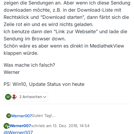
zeigen die Sendungen an. Aber wenn ich diese Sendung
downloaden möchte, z.B. in der Download-Liste mit
Rechtsklick und “Download starten”, dann färbt sich die
Zeile rot ein und es wird nichts geladen.
Ich benutze dann den “Link zur Webseite” und lade die
Sendung im Browser down.
Schön wäre es aber wenn es direkt in MediathekView
klappen würde.
Was mache ich falsch?
Werner
PS: Win10, Update Status von heute
W
2 Antworten
Guten Tag!
Werner007
W
Ich benutze MediathekView seit langer Zeit und bin
Werner007
schrieb am
13. Dez. 2019, 14:54
W
sehr zufrieden mit der Funktion!!
Was mache ich falsch?
zuletzt editiert von
Offline
@
Werner007
Seit einiger Zeit aber habe ich Probleme mit den
Werner