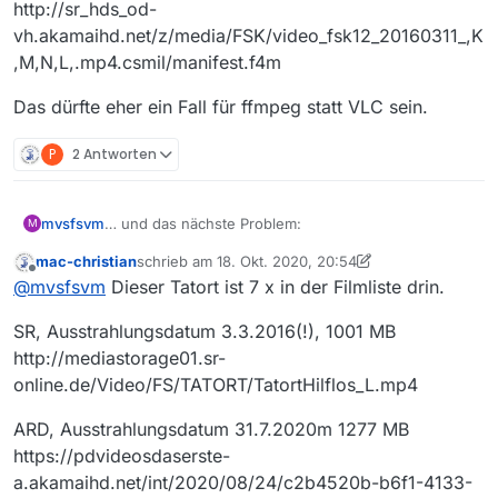
http://sr_hds_od-
vh.akamaihd.net/z/media/FSK/video_fsk12_20160311_,K
,M,N,L,.mp4.csmil/manifest.f4m
Das dürfte eher ein Fall für ffmpeg statt VLC sein.
P
2 Antworten
… und das nächste Problem:
mvsfsvm
M
mac-christian
schrieb am
18. Okt. 2020, 20:54
Der Tatort
Hilflos
im SR (Website-URL in der Liste ist
zuletzt editiert von mac-christian
Offline
@
mvsfsvm
Dieser Tatort ist 7 x in der Filmliste drin.
kaputt, MV öffnet beim Klick darauf einen “Datei
speichern”-Dialog)
Film-URL:
SR, Ausstrahlungsdatum 3.3.2016(!), 1001 MB
http://sr_hds_od-
vh.akamaihd.net/z/media/FSK/video_fsk12_20160311_,
Das dürfte eher ein Fall für ffmpeg statt VLC sein.
http://mediastorage01.sr-
K,M,N,L,.mp4.csmil/manifest.f4m
online.de/Video/FS/TATORT/TatortHilflos_L.mp4
ARD, Ausstrahlungsdatum 31.7.2020m 1277 MB
https://pdvideosdaserste-
a.akamaihd.net/int/2020/08/24/c2b4520b-b6f1-4133-