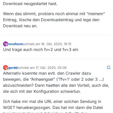
Download neugestartet hast.
Wenn das stimmt, probiers noch einmal mit “meinem”
Eintrag, lösche den Downloadeintrag und lege den
Download neu an.
mvsfsvm
schrieb am
16. Okt. 2020, 19:15
M
zuletzt editiert von
Offline
Und trage auch noch fv=2 und fv=3 ein
gerdd
schrieb am
17. Okt. 2020, 05:08
G
zuletzt editiert von
Offline
Alternativ koennte man evtl. den Crawler dazu
bewegen, die “Anhaengsel” (‘?fv=1’ oder 2 oder 3 …)
abzuschneiden? Dann haetten alle den Vorteil, auch die,
die sich mit der Konfiguration schwertun.
(Ich habe mir mal die URL einer solchen Sendung in
WGET heruebergezogen. Das hat mir dann die Datei