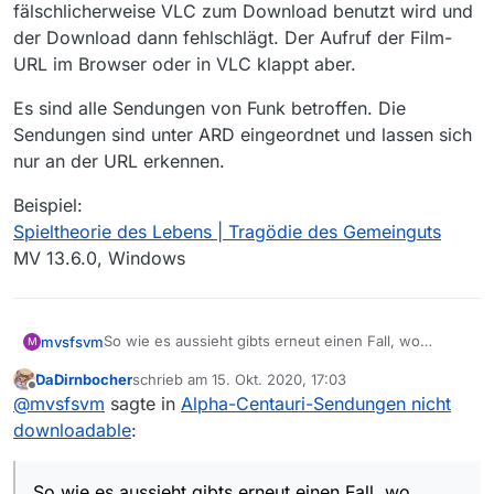
fälschlicherweise VLC zum Download benutzt wird und
der Download dann fehlschlägt. Der Aufruf der Film-
URL im Browser oder in VLC klappt aber.
Es sind alle Sendungen von Funk betroffen. Die
Sendungen sind unter ARD eingeordnet und lassen sich
nur an der URL erkennen.
Beispiel:
Spieltheorie des Lebens | Tragödie des Gemeinguts
MV 13.6.0, Windows
So wie es aussieht gibts erneut einen Fall, wo
mvsfsvm
M
fälschlicherweise VLC zum Download benutzt wird
DaDirnbocher
schrieb am
15. Okt. 2020, 17:03
und der Download dann fehlschlägt. Der Aufruf der
Es sind alle Sendungen von Funk betroffen. Die
zuletzt editiert von
Offline
@
mvsfsvm
sagte in
Alpha-Centauri-Sendungen nicht
Film-URL im Browser oder in VLC klappt aber.
Sendungen sind unter ARD eingeordnet und lassen
sich nur an der URL erkennen.
Beispiel:
downloadable
:
Spieltheorie des Lebens | Tragödie des Gemeinguts
MV 13.6.0, Windows
So wie es aussieht gibts erneut einen Fall, wo