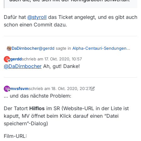
Dafür hat
@
styroll
das Ticket angelegt, und es gibt auch
schon einen Commit dazu.
@
gerdd
sagte in
Alpha-Centauri-Sendungen
DaDirnbocher
nicht downloadable
:
gerdd
schrieb am
17. Okt. 2020, 10:57
G
zuletzt editiert von
Offline
@
DaDirnbocher
Ah, gut! Danke!
Alternativ koennte man evtl. den Crawler
dazu bewegen, die “Anhaengsel” (’?fv=1’
Dafür hat
@
styroll
das Ticket angelegt, und es
oder 2 oder 3 …) abzuschneiden? Dann
gibt auch schon einen Commit dazu.
haetten alle den Vorteil, auch die, die sich
mvsfsvm
schrieb am
18. Okt. 2020, 20:27
M
mit der Konfiguration schwertun.
zuletzt editiert von mvsfsvm
Offline
… und das nächste Problem:
Der Tatort
Hilflos
im SR (Website-URL in der Liste ist
kaputt, MV öffnet beim Klick darauf einen “Datei
speichern”-Dialog)
Film-URL: