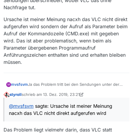
Sendungen überschrieben, wobei VLC das ohne
Nachfrage tut.
Ursache ist meiner Meinung nacxh das VLC nicht direkt
aufgerufen wird sondern der Aufruf als Parameter beim
Aufruf der Kommandozeile (CMD.exe) mit gegeben
wird. Das ist aber problematisch, wenn beim als
Parameter übergebenen Programmaufruf
Anführungszeichen enthalten sind und erhalten bleiben
müssen.
Ja das Problem tritt bei den Sendungen unter der
mvsfsvm
M
ARD auf, wobei die Sendungen vom VLC
styroll
schrieb am
13. Dez. 2019, 23:21
heruntergeladen werden und als TS-Date auf der
Ursache ist meiner Meinung nacxh das VLC nicht
zuletzt editiert von styroll
Offline
Platte landen sollten. Hier landeten trotz Fehler die
direkt aufgerufen wird sondern der Aufruf als
@
mvsfsvm
sagte: Ursache ist meiner Meinung
Sendungen vollständig auf der Platte aber nicht am
Parameter beim Aufruf der Kommandozeile
nacxh das VLC nicht direkt aufgerufen wird
richtigen Ort und nicht mit dem richtigen Namen und
(CMD.exe) mit gegeben wird. Das ist aber
ohne Dateierweiterung. Der Ort und Dateiname lässt
problematisch, wenn beim als Parameter
auf ein Problem mit Leerzeichen im Pfad schließen.
übergebenen Programmaufruf Anführungszeichen
Das Problem liegt vielmehr darin, dass VLC statt
Da das Problem auch noch zu identischen
enthalten sind und erhalten bleiben müssen.