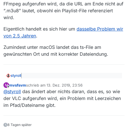
Dateinamen führt, werden früher geladene
FFmpeg aufgerufen wird, da die URL am Ende nicht auf
Sendungen überschrieben, wobei VLC das ohne
“.m3u8” lautet, obwohl ein Playlist-File referenziert
Nachfrage tut.
wird.
Eigentlich handelt es sich hier um
dasselbe Problem wir
von 2.5 Jahren
.
Zumindest unter macOS landet das ts-File am
gewünschten Ort und mit korrekter Dateiendung.
styroll
@
mvsfsvm
sagte: Ursache ist meiner Meinung
mvsfsvm
schrieb am
13. Dez. 2019, 23:56
M
nacxh das VLC nicht direkt aufgerufen wird
zuletzt editiert von
Offline
Das Problem liegt vielmehr darin, dass VLC statt FFmpeg
@
styroll
das ändert aber nichts daran, dass es, so wie
aufgerufen wird, da die URL am Ende nicht auf “.m3u8”
der VLC aufgerufen wird, ein Problem mit Leerzeichen
lautet, obwohl ein Playlist-File referenziert wird.
Eigentlich handelt es sich hier um
dasselbe Problem wir
im Pfad/Dateiname gibt.
von 2.5 Jahren
.
Zumindest unter macOS landet das ts-File am
gewünschten Ort und mit korrekter Dateiendung.
8 Tagen später