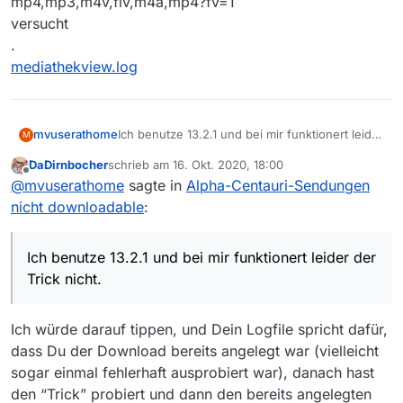
mp4,mp3,m4v,flv,m4a,mp4?fv=1
versucht
.
mediathekview.log
Ich benutze 13.2.1 und bei mir funktionert leider
mvuserathome
M
der Trick nicht.
DaDirnbocher
schrieb am
16. Okt. 2020, 18:00
Ich habe es mit
zuletzt editiert von
Offline
@
mvuserathome
sagte in
Alpha-Centauri-Sendungen
mp4,mp3,m4v,flv,m4a,fv=1
und
nicht downloadable
:
mp4,mp3,m4v,flv,m4a,mp4?fv=1
versucht
.
Ich benutze 13.2.1 und bei mir funktionert leider der
mediathekview.log
Trick nicht.
Ich würde darauf tippen, und Dein Logfile spricht dafür,
dass Du der Download bereits angelegt war (vielleicht
sogar einmal fehlerhaft ausprobiert war), danach hast
den “Trick” probiert und dann den bereits angelegten