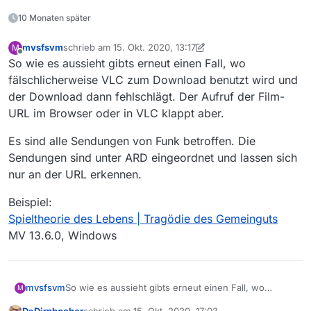
10 Monaten später
mvsfsvm
schrieb am
15. Okt. 2020, 13:17
M
zuletzt editiert von mvsfsvm
Offline
So wie es aussieht gibts erneut einen Fall, wo
fälschlicherweise VLC zum Download benutzt wird und
der Download dann fehlschlägt. Der Aufruf der Film-
URL im Browser oder in VLC klappt aber.
Es sind alle Sendungen von Funk betroffen. Die
Sendungen sind unter ARD eingeordnet und lassen sich
nur an der URL erkennen.
Beispiel:
Spieltheorie des Lebens | Tragödie des Gemeinguts
MV 13.6.0, Windows
So wie es aussieht gibts erneut einen Fall, wo
mvsfsvm
M
fälschlicherweise VLC zum Download benutzt wird