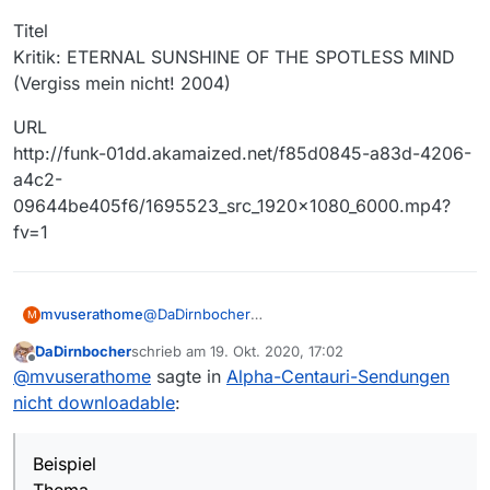
Titel
Kritik: ETERNAL SUNSHINE OF THE SPOTLESS MIND
(Vergiss mein nicht! 2004)
URL
http://funk-01dd.akamaized.net/f85d0845-a83d-4206-
a4c2-
09644be405f6/1695523_src_1920x1080_6000.mp4?
fv=1
@
DaDirnbocher
mvuserathome
M
Mit den Anlegen eines neuen Downlaod hat es
DaDirnbocher
schrieb am
19. Okt. 2020, 17:02
dann in den meisten Fällen geklappt.
Bei den anderen gibt es immer ein 403 Fehller.
zuletzt editiert von
Offline
@
mvuserathome
sagte in
Alpha-Centauri-Sendungen
Wenn ich dann den Link im Firefox öffne,
bekomme ich eine weiße Seite.
Beispiel
nicht downloadable
:
Thema
Cinema Strikes Back
Beispiel
Titel