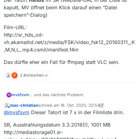
Der Tatort
Hilflos
im SR (Website-URL in der Liste ist
kaputt, MV öffnet beim Klick darauf einen “Datei
speichern”-Dialog)
Film-URL:
http://sr_hds_od-
vh.akamaihd.net/z/media/FSK/video_fsk12_20160311_,K
,M,N,L,.mp4.csmil/manifest.f4m
Das dürfte eher ein Fall für ffmpeg statt VLC sein.
P
2 Antworten
… und das nächste Problem:
mvsfsvm
M
mac-christian
schrieb am
18. Okt. 2020, 20:54
Der Tatort
Hilflos
im SR (Website-URL in der Liste ist
zuletzt editiert von mac-christian
Offline
@
mvsfsvm
Dieser Tatort ist 7 x in der Filmliste drin.
kaputt, MV öffnet beim Klick darauf einen “Datei
speichern”-Dialog)
Film-URL:
SR, Ausstrahlungsdatum 3.3.2016(!), 1001 MB
http://sr_hds_od-
vh.akamaihd.net/z/media/FSK/video_fsk12_20160311_,
Das dürfte eher ein Fall für ffmpeg statt VLC sein.
http://mediastorage01.sr-
K,M,N,L,.mp4.csmil/manifest.f4m