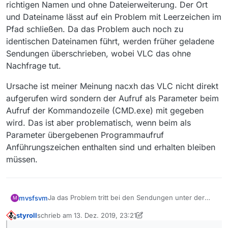
richtigen Namen und ohne Dateierweiterung. Der Ort
und Dateiname lässt auf ein Problem mit Leerzeichen im
Pfad schließen. Da das Problem auch noch zu
identischen Dateinamen führt, werden früher geladene
Sendungen überschrieben, wobei VLC das ohne
Nachfrage tut.
Ursache ist meiner Meinung nacxh das VLC nicht direkt
aufgerufen wird sondern der Aufruf als Parameter beim
Aufruf der Kommandozeile (CMD.exe) mit gegeben
wird. Das ist aber problematisch, wenn beim als
Parameter übergebenen Programmaufruf
Anführungszeichen enthalten sind und erhalten bleiben
müssen.
Ja das Problem tritt bei den Sendungen unter der
mvsfsvm
M
ARD auf, wobei die Sendungen vom VLC
styroll
schrieb am
13. Dez. 2019, 23:21
heruntergeladen werden und als TS-Date auf der
Ursache ist meiner Meinung nacxh das VLC nicht
zuletzt editiert von styroll
Offline
Platte landen sollten. Hier landeten trotz Fehler die
direkt aufgerufen wird sondern der Aufruf als