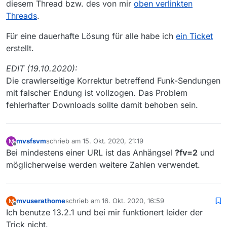
Hab mal spasseshalber im Speichernset im
diesem Thread bzw. des von mir
oben verlinkten
Suffix
Threads
.
mp4,mp3,m4v,flv,fv=1
Für eine dauerhafte Lösung für alle habe ich
ein Ticket
erstellt.
eingetragen, dann klappt der Download auch.
EDIT (19.10.2020):
Die crawlerseitige Korrektur betreffend Funk-Sendungen
mit falscher Endung ist vollzogen. Das Problem
fehlerhafter Downloads sollte damit behoben sein.
mvsfsvm
schrieb am
15. Okt. 2020, 21:19
M
zuletzt editiert von
Offline
Bei mindestens einer URL ist das Anhängsel
?fv=2
und
möglicherweise werden weitere Zahlen verwendet.
mvuserathome
schrieb am
16. Okt. 2020, 16:59
M
zuletzt editiert von
Offline
Ich benutze 13.2.1 und bei mir funktionert leider der
Trick nicht.