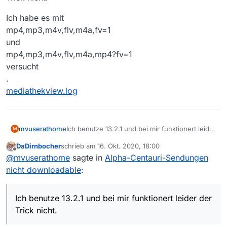
Ich habe es mit
mp4,mp3,m4v,flv,m4a,fv=1
und
mp4,mp3,m4v,flv,m4a,mp4?fv=1
versucht
.
mediathekview.log
Ich benutze 13.2.1 und bei mir funktionert leider
mvuserathome
M
der Trick nicht.
DaDirnbocher
schrieb am
16. Okt. 2020, 18:00
Ich habe es mit
zuletzt editiert von
Offline
@
mvuserathome
sagte in
Alpha-Centauri-Sendungen
mp4,mp3,m4v,flv,m4a,fv=1
und
nicht downloadable
:
mp4,mp3,m4v,flv,m4a,mp4?fv=1
versucht
.
Ich benutze 13.2.1 und bei mir funktionert leider der
mediathekview.log
Trick nicht.