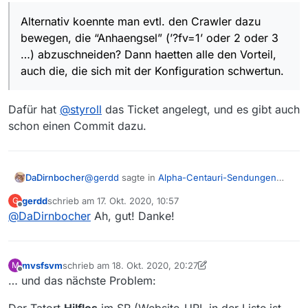
eine Datei namens {xxx}.mp4?fv=1
“Download aendern”-Funktion das Anhaengsel vor dem
Download entfernen koennen
Alternativ koennte man evtl. den Crawler dazu
bewegen, die “Anhaengsel” (’?fv=1’ oder 2 oder 3
…) abzuschneiden? Dann haetten alle den Vorteil,
auch die, die sich mit der Konfiguration schwertun.
Dafür hat
@
styroll
das Ticket angelegt, und es gibt auch
schon einen Commit dazu.
@
gerdd
sagte in
Alpha-Centauri-Sendungen
DaDirnbocher
nicht downloadable
:
gerdd
schrieb am
17. Okt. 2020, 10:57
G
zuletzt editiert von
Offline
@
DaDirnbocher
Ah, gut! Danke!
Alternativ koennte man evtl. den Crawler
dazu bewegen, die “Anhaengsel” (’?fv=1’
Dafür hat
@
styroll
das Ticket angelegt, und es
oder 2 oder 3 …) abzuschneiden? Dann
gibt auch schon einen Commit dazu.
haetten alle den Vorteil, auch die, die sich
mvsfsvm
schrieb am
18. Okt. 2020, 20:27
M
mit der Konfiguration schwertun.
zuletzt editiert von mvsfsvm
Offline
… und das nächste Problem: