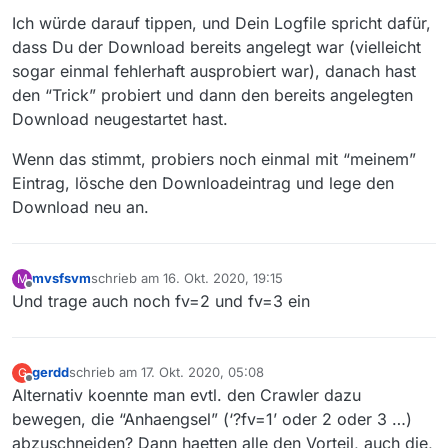
Ich würde darauf tippen, und Dein Logfile spricht dafür,
dass Du der Download bereits angelegt war (vielleicht
sogar einmal fehlerhaft ausprobiert war), danach hast
den “Trick” probiert und dann den bereits angelegten
Download neugestartet hast.
Wenn das stimmt, probiers noch einmal mit “meinem”
Eintrag, lösche den Downloadeintrag und lege den
Download neu an.
mvsfsvm
schrieb am
16. Okt. 2020, 19:15
M
zuletzt editiert von
Offline
Und trage auch noch fv=2 und fv=3 ein
gerdd
schrieb am
17. Okt. 2020, 05:08
G
zuletzt editiert von
Offline
Alternativ koennte man evtl. den Crawler dazu
bewegen, die “Anhaengsel” (‘?fv=1’ oder 2 oder 3 …)
abzuschneiden? Dann haetten alle den Vorteil, auch die,