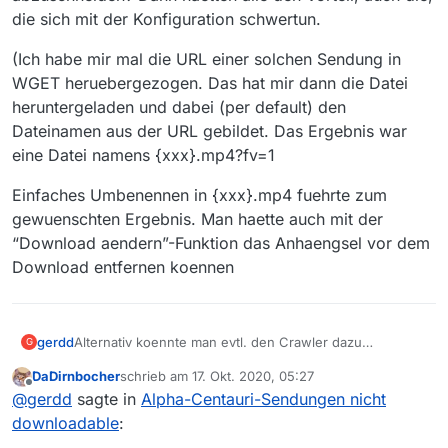
die sich mit der Konfiguration schwertun.
(Ich habe mir mal die URL einer solchen Sendung in
WGET heruebergezogen. Das hat mir dann die Datei
heruntergeladen und dabei (per default) den
Dateinamen aus der URL gebildet. Das Ergebnis war
eine Datei namens {xxx}.mp4?fv=1
Einfaches Umbenennen in {xxx}.mp4 fuehrte zum
gewuenschten Ergebnis. Man haette auch mit der
“Download aendern”-Funktion das Anhaengsel vor dem
Download entfernen koennen
Alternativ koennte man evtl. den Crawler dazu
gerdd
G
bewegen, die “Anhaengsel” (‘?fv=1’ oder 2 oder 3 …)
DaDirnbocher
schrieb am
17. Okt. 2020, 05:27
abzuschneiden? Dann haetten alle den Vorteil, auch die,
(Ich habe mir mal die URL einer solchen Sendung in
zuletzt editiert von
Offline
@
gerdd
sagte in
Alpha-Centauri-Sendungen nicht
die sich mit der Konfiguration schwertun.
WGET heruebergezogen. Das hat mir dann die Datei
heruntergeladen und dabei (per default) den
Einfaches Umbenennen in {xxx}.mp4 fuehrte zum
downloadable
:
Dateinamen aus der URL gebildet. Das Ergebnis war
gewuenschten Ergebnis. Man haette auch mit der