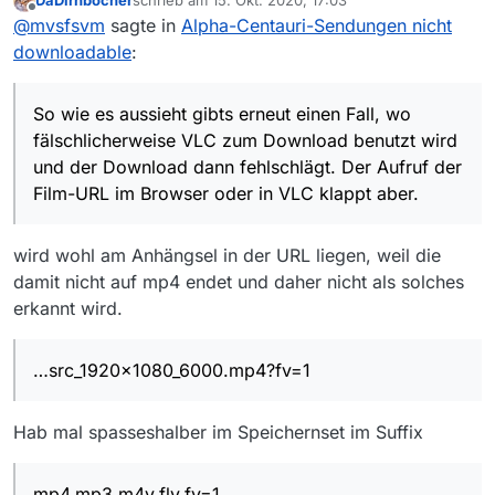
DaDirnbocher
schrieb am
15. Okt. 2020, 17:03
und der Download dann fehlschlägt. Der Aufruf der
Es sind alle Sendungen von Funk betroffen. Die
zuletzt editiert von
Offline
@
mvsfsvm
sagte in
Alpha-Centauri-Sendungen nicht
Film-URL im Browser oder in VLC klappt aber.
Sendungen sind unter ARD eingeordnet und lassen
sich nur an der URL erkennen.
Beispiel:
downloadable
:
Spieltheorie des Lebens | Tragödie des Gemeinguts
MV 13.6.0, Windows
So wie es aussieht gibts erneut einen Fall, wo
fälschlicherweise VLC zum Download benutzt wird
und der Download dann fehlschlägt. Der Aufruf der
Film-URL im Browser oder in VLC klappt aber.
wird wohl am Anhängsel in der URL liegen, weil die
damit nicht auf mp4 endet und daher nicht als solches
erkannt wird.
…src_1920x1080_6000.mp4?fv=1
Hab mal spasseshalber im Speichernset im Suffix
mp4,mp3,m4v,flv,fv=1