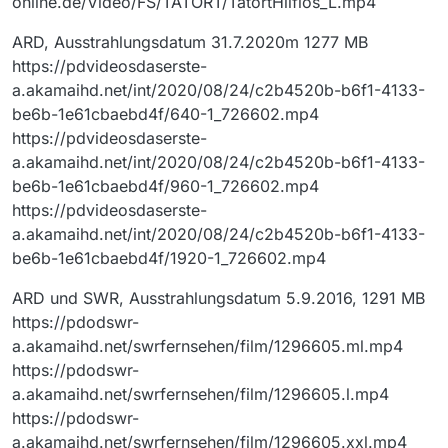
online.de/Video/FS/TATORT/TatortHilflos_L.mp4
ARD, Ausstrahlungsdatum 31.7.2020m 1277 MB
https://pdvideosdaserste-
a.akamaihd.net/int/2020/08/24/c2b4520b-b6f1-4133-
be6b-1e61cbaebd4f/640-1_726602.mp4
https://pdvideosdaserste-
a.akamaihd.net/int/2020/08/24/c2b4520b-b6f1-4133-
be6b-1e61cbaebd4f/960-1_726602.mp4
https://pdvideosdaserste-
a.akamaihd.net/int/2020/08/24/c2b4520b-b6f1-4133-
be6b-1e61cbaebd4f/1920-1_726602.mp4
ARD und SWR, Ausstrahlungsdatum 5.9.2016, 1291 MB
https://pdodswr-
a.akamaihd.net/swrfernsehen/film/1296605.ml.mp4
https://pdodswr-
a.akamaihd.net/swrfernsehen/film/1296605.l.mp4
https://pdodswr-
a.akamaihd.net/swrfernsehen/film/1296605.xxl.mp4