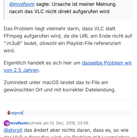
@
mvsfsvm
sagte: Ursache ist meiner Meinung
Sendungen vollständig auf der Platte aber nicht am
Parameter beim Aufruf der Kommandozeile
nacxh das VLC nicht direkt aufgerufen wird
richtigen Ort und nicht mit dem richtigen Namen und
(CMD.exe) mit gegeben wird. Das ist aber
ohne Dateierweiterung. Der Ort und Dateiname lässt
problematisch, wenn beim als Parameter
auf ein Problem mit Leerzeichen im Pfad schließen.
übergebenen Programmaufruf Anführungszeichen
Das Problem liegt vielmehr darin, dass VLC statt
Da das Problem auch noch zu identischen
enthalten sind und erhalten bleiben müssen.
Dateinamen führt, werden früher geladene
FFmpeg aufgerufen wird, da die URL am Ende nicht auf
Sendungen überschrieben, wobei VLC das ohne
“.m3u8” lautet, obwohl ein Playlist-File referenziert
Nachfrage tut.
wird.
Eigentlich handelt es sich hier um
dasselbe Problem wir
von 2.5 Jahren
.
Zumindest unter macOS landet das ts-File am
gewünschten Ort und mit korrekter Dateiendung.
styroll
@
mvsfsvm
sagte: Ursache ist meiner Meinung
mvsfsvm
schrieb am
13. Dez. 2019, 23:56
M
nacxh das VLC nicht direkt aufgerufen wird
zuletzt editiert von
Offline
Das Problem liegt vielmehr darin, dass VLC statt FFmpeg
@
styroll
das ändert aber nichts daran, dass es, so wie
aufgerufen wird, da die URL am Ende nicht auf “.m3u8”