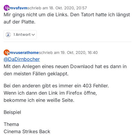
mvsfsvm
schrieb am
18. Okt. 2020, 20:57
M
zuletzt editiert von
Offline
Mir gings nicht um die Links. Den Tatort hatte ich längst
auf der Platte.
1 Antwort
mvuserathome
schrieb am
19. Okt. 2020, 16:40
M
zuletzt editiert von
Offline
@
DaDirnbocher
Mit den Anlegen eines neuen Downlaod hat es dann in
den meisten Fällen geklappt.
Bei den anderen gibt es immer ein 403 Fehller.
Wenn ich dann den Link im Firefox öffne,
bekomme ich eine weiße Seite.
Beispiel
Thema
Cinema Strikes Back