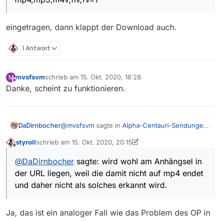
eingetragen, dann klappt der Download auch.
1 Antwort
mvsfsvm
schrieb am
15. Okt. 2020, 18:28
M
zuletzt editiert von
Offline
Danke, scheint zu funktionieren.
@
mvsfsvm
sagte in
Alpha-Centauri-Sendungen
DaDirnbocher
nicht downloadable
:
styroll
schrieb am
15. Okt. 2020, 20:15
zuletzt editiert von styroll
Offline
So wie es aussieht gibts erneut einen Fall,
@
DaDirnbocher
sagte: wird wohl am Anhängsel in
wo fälschlicherweise VLC zum Download
wird wohl am Anhängsel in der URL liegen, weil
benutzt wird und der Download dann
der URL liegen, weil die damit nicht auf mp4 endet
die damit nicht auf mp4 endet und daher nicht
fehlschlägt. Der Aufruf der Film-URL im
und daher nicht als solches erkannt wird.
als solches erkannt wird.
Browser oder in VLC klappt aber.
…src_1920x1080_6000.mp4?fv=1
Ja, das ist ein analoger Fall wie das Problem des OP in