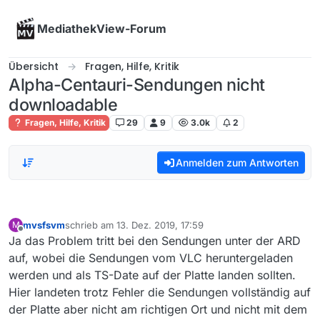
Skip to content
MediathekView-Forum
Übersicht
Fragen, Hilfe, Kritik
Alpha-Centauri-Sendungen nicht
downloadable
Fragen, Hilfe, Kritik
29
9
3.0k
2
Anmelden zum Antworten
mvsfsvm
schrieb am
13. Dez. 2019, 17:59
M
zuletzt editiert von
Offline
Ja das Problem tritt bei den Sendungen unter der ARD
auf, wobei die Sendungen vom VLC heruntergeladen
werden und als TS-Date auf der Platte landen sollten.
Hier landeten trotz Fehler die Sendungen vollständig auf
der Platte aber nicht am richtigen Ort und nicht mit dem