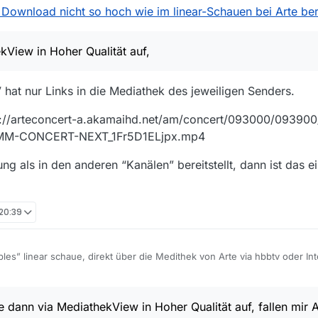
 Download nicht so hoch wie im linear-Schauen bei Arte berl
ingerer Bitrate. Kann das jemand bestätigen, kann ich dagegen was tun?
h an MV zurückverviesen.
kView in Hoher Qualität auf,
 hat nur Links in die Mediathek des jeweiligen Senders.
ttps://arteconcert-a.akamaihd.net/am/concert/093000/0939
MM-CONCERT-NEXT_1Fr5D1ELjpx.mp4
g als in den anderen “Kanälen” bereitstellt, dann ist das 
 20:39
les” linear schaue, direkt über die Medithek von Arte via hbbtv oder Int
fakte oder Klötzchen. Zeichne ich sie dann via MediathekView in Hoher 
f, so dass ich denke, dass ist nie und nimmer der gleiche Stream wie b
ingerer Bitrate. Kann das jemand bestätigen, kann ich dagegen was tun?
e dann via MediathekView in Hoher Qualität auf, fallen mir 
h an MV zurückverviesen.