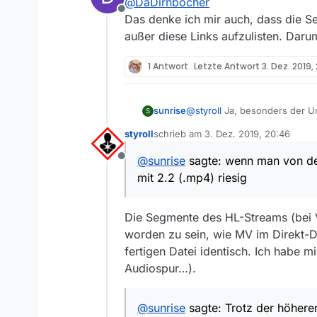
@
DaDirnbocher
Zeichne ich sie dann
Offline
Das denke ich mir auch, dass die Sen
außer diese Links aufzulisten. Daru
Da liegt ein Missverstä
Z.B: Berlin live Templ
1 Antwort
Letzte Antwort
3. Dez. 2019, 
B_SQ_0_VO_04672151_
Wenn ARTE hier eine an
ARTE.
sunrise
@
styroll
Ja, besonders der Un
S
MV und JD2 mit 2.2 (.mp4) ri
styroll
schrieb am
3. Dez. 2019, 20:46
keine verschwommenen Konture
zuletzt editiert von
das meint
@
dieten
wohl nicht
@
sunrise
sagte: wenn man von der
Offline
und wieder ganz hässliche Art
mit 2.2 (.mp4) riesig
mir dafür eine plausible Erklä
Die Segmente des HL-Streams (bei V
worden zu sein, wie MV im Direkt-DL
fertigen Datei identisch. Ich habe m
Audiospur…).
@
sunrise
sagte: Trotz der höheren