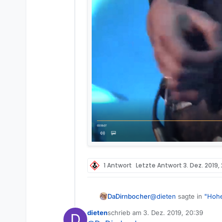
1 Antwort
Letzte Antwort
3. Dez. 2019, 
@
dieten
sagte in
"Hohe
DaDirnbocher
dieten
schrieb am
3. Dez. 2019, 20:39
D
zuletzt editiert von