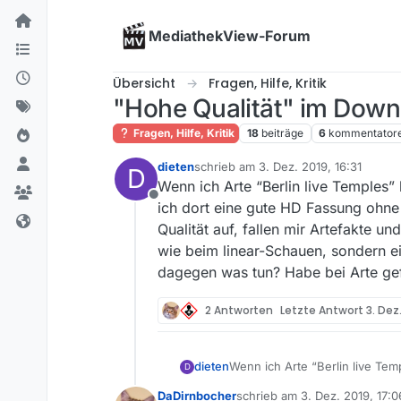
Skip to content
MediathekView-Forum
Übersicht
Fragen, Hilfe, Kritik
"Hohe Qualität" im Downlo
Fragen, Hilfe, Kritik
18
beiträge
6
kommentator
dieten
schrieb am
3. Dez. 2019, 16:31
D
zuletzt editiert von
Wenn ich Arte “Berlin live Temples” 
Offline
ich dort eine gute HD Fassung ohne
Qualität auf, fallen mir Artefakte u
wie beim linear-Schauen, sondern ei
dagegen was tun? Habe bei Arte gef
2 Antworten
Letzte Antwort
3. Dez
dieten
Wenn ich Arte “Berlin live Temp
D
eine gute HD Fassung ohne Arte
DaDirnbocher
schrieb am
3. Dez. 2019, 17:0
mir Artefakte und Klötzchen au