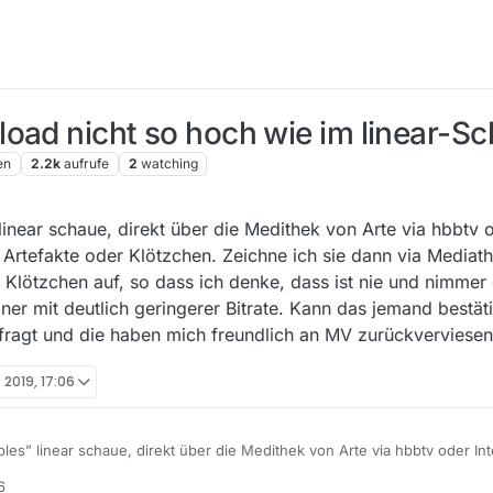
ad nicht so hoch wie im linear-Scha
en
2.2k
aufrufe
2
watching
linear schaue, direkt über die Medithek von Arte via hbbtv o
 Artefakte oder Klötzchen. Zeichne ich sie dann via Mediat
nd Klötzchen auf, so dass ich denke, dass ist nie und nimmer
ner mit deutlich geringerer Bitrate. Kann das jemand bestät
ragt und die haben mich freundlich an MV zurückverviesen
. 2019, 17:06
les” linear schaue, direkt über die Medithek von Arte via hbbtv oder Int
fakte oder Klötzchen. Zeichne ich sie dann via MediathekView in Hoher 
6
f, so dass ich denke, dass ist nie und nimmer der gleiche Stream wie b