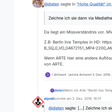
zuletzt editiert von
@
dieten
sagte in
"Hohe Qualität" im
sondern einer mit deutlich ger
Offline
und die haben mich freundlic
Zeichne ich sie dann via Mediathe
Da liegt ein Missverständnis vor. MV
Z.B: Berlin live Temples in HD: h
B_SQ_0_VO_04672151_MP4-2200_A
Wenn ARTE hier eine andere Auflösun
von ARTE.
D
1 Antwort
Letzte Antwort
3. Dez. 2019,
dieten
Wenn ich Arte “Berlin live Temp
D
eine gute HD Fassung ohne Arte
styroll
schrieb am
3. Dez. 2019, 19:31
mir Artefakte und Klötzchen au
zuletzt editiert von
sondern einer mit deutlich ger
@
dieten
sagte: […] Zeichne ich si
Offline
und die haben mich freundlic