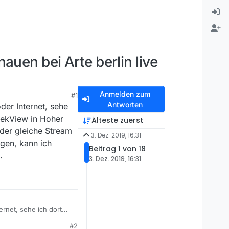
uen bei Arte berlin live
Anmelden zum
#1
Antworten
der Internet, sehe
hekView in Hoher
Älteste zuerst
 der gleiche Stream
3. Dez. 2019, 16:31
igen, kann ich
Beitrag 1 von 18
.
3. Dez. 2019, 16:31
ernet, sehe ich dort
Qualität auf, fallen
#2
eim linear-Schauen,