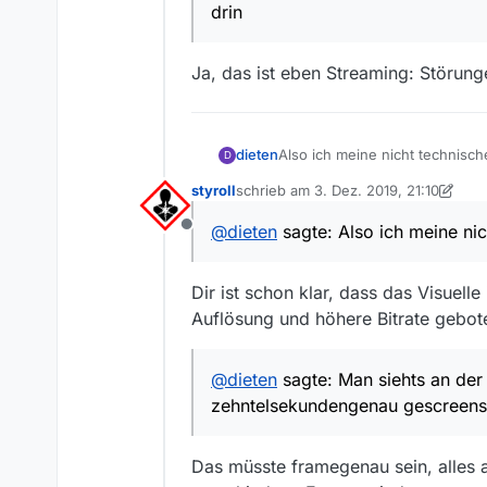
drin
Ja, das ist eben Streaming: Störung
dieten
Also ich meine nicht technisch
D
Anbei die Minute 56:07, einma
styroll
schrieb am
3. Dez. 2019, 21:10
Qualität.
zuletzt editiert von styroll
12. März 20
Irgendwie finde ich den Downl
@
dieten
sagte: Also ich meine nic
Offline
Man siehts an der rechten Hand
Okay, ich kriegs nicht zehnte
Dir ist schon klar, dass das Visuell
Auflösung und höhere Bitrate gebote
@
dieten
sagte: Man siehts an der 
zehntelsekundengenau gescreens
Das müsste framegenau sein, alles 