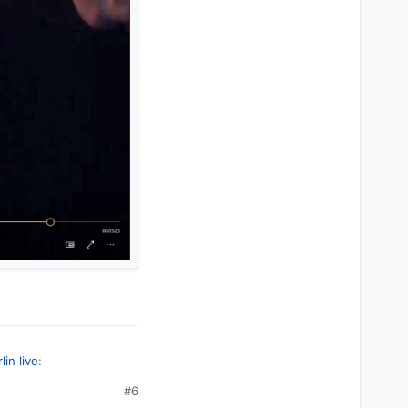
in live
:
#6