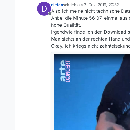
dieten
schrieb am
3. Dez. 2019, 20:32
D
zuletzt editiert von
Also ich meine nicht technische Dat
Offline
Anbei die Minute 56:07, einmal aus 
hohe Qualität.
Irgendwie finde ich den Download s
Man siehts an der rechten Hand und 
Okay, ich kriegs nicht zehntelseku