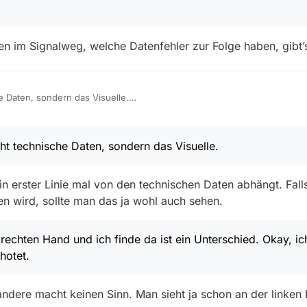
en im Signalweg, welche Datenfehler zur Folge haben, gibt
e Daten, sondern das Visuelle.
l aus der Mediathek linear (oben rechts steht “Teilen”), einmal aus MV
19, 22:24
oad schlechter.
ht technische Daten, sondern das Visuelle.
 und ich finde da ist ein Unterschied.
lsekundengenau gescreenshotet.
e in erster Linie mal von den technischen Daten abhängt. Fa
n wird, sollte man das ja wohl auch sehen.
rechten Hand und ich finde da ist ein Unterschied. Okay, ich
hotet.
andere macht keinen Sinn. Man sieht ja schon an der linken