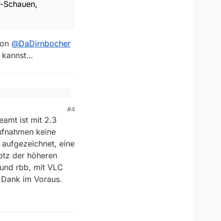
r-Schauen,
von
@
DaDirnbocher
n kannst…
te und Klötzchen auf,
#4
er mit deutlich
aDirnbocher
bzw. MV
amt ist mit 2.3
Aufnahmen keine
aufgezeichnet, eine
otz der höheren
 und rbb, mit VLC
n Dank im Voraus.