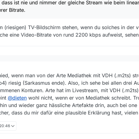
, dass ist nie und nimmer der gleiche Stream wie beim linea
rer Bitrate.
m (riesigen) TV-Bildschirm stehen, wenn du solches in der 
che eine Video-Bitrate von rund 2200 kbps aufweist, sehe
ich sie dann via MediathekView in Hoher Qualität auf, fallen mir Artefak
 nie und nimmer der gleiche Stream wie beim linear-Schauen, sondern ein
2019, 21:28
 einem (riesigen) TV-Bildschirm stehen, wenn du solches in der von
@
D
ied, wenn man von der Arte Mediathek mit VDH (.m2ts) stre
 eine Video-Bitrate von rund 2200 kbps aufweist, sehen kannst…
) riesig (Sarkasmus ende). Also, ich sehe bei allen drei 
menen Konturen. Arte hat im Livestream, mit VDH (.m2ts) 
eint
@
dieten
wohl nicht, wenn er von Mediathek schreibt. Tr
m hin und wieder ganz hässliche Artefakte drin, auch bei one
icher, dass du mir dafür eine plausible Erklärung hast, viele
 20:46