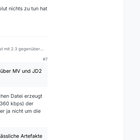
lut nichts zu tun hat
0/093956-000-
 eine Entscheidung von
st mit 2.3 gegenüber
Klötzchen und auch
#7
 von 2.9 bis 3.2. Aber
ens im Livestream hin
enüber MV und JD2
mlich sicher, dass du
chen Datei erzeugt
2360 kbps) der
er ja nicht um die
ässliche Artefakte