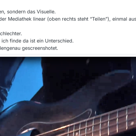
en, sondern das Visuelle.
der Mediathek linear (oben rechts steht “Teilen”), einmal 
chlechter.
ich finde da ist ein Unterschied.
ndengenau gescreenshotet.