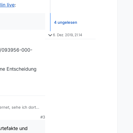
in live
:
 Habe bei Arte gefragt
4 ungelesen
6. Dez. 2019, 21:14
00/093956-000-
eine Entscheidung
ernet, sehe ich dort
Qualität auf, fallen
#3
eim linear-Schauen,
 Habe bei Arte gefragt
Artefakte und