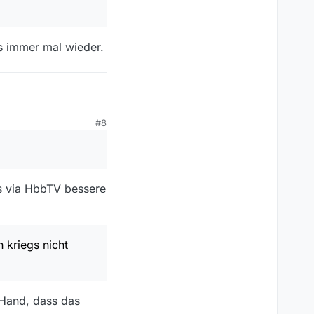
’s immer mal wieder.
 gedownloadet hohe
#8
lls via HbbTV bessere
 kriegs nicht
 Hand, dass das