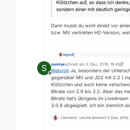
Klötzchen auf, so dass ich denke
sondern einer mit deutlich geringe
Dann musst du wohl direkt vor eine
bzw. MV verlinkten HD-Version, wel
styroll
@
dieten
sagte: […] Zeichne 
sunrise
schrieb am
3. Dez. 2019, 19:45
so dass ich denke, dass ist
S
zuletzt editiert von sunrise
12. März 
Dann musst du wohl direkt vor
@
styroll
Ja, besonders der Untersch
geringerer Bitrate.
verlinkten HD-Version, welche
Offline
gegenüber MV und JD2 mit 2.2 (.mp4
Klötzchen und auch keine verschwom
Bitrate von 2.9 bis 3.2. Aber das m
Bitrate hat’s übrigens im Livestrea
3.0.8 abgespielt. Ich bin ziemlich s
1 Antwort
Letzte Antwort
3. Dez. 2019,