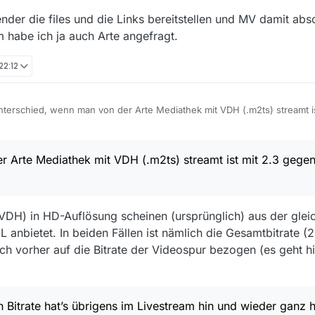
 via MediathekView in Hoher Qualität auf,
der die files und die Links bereitstellen und MV damit abso
m habe ich ja auch Arte angefragt.
ndnis vor. MV hat nur Links in die Mediathek des jeweiligen Senders.
es in HD: https://arteconcert-a.akamaihd.net/am/concert/093000/09390
22:12
MP4-2200_AMM-CONCERT-NEXT_1Fr5D1ELjpx.mp4
dere Auflösung als in den anderen “Kanälen” bereitstellt, dann ist das
terschied, wenn man von der Arte Mediathek mit VDH (.m2ts) streamt i
esig (Sarkasmus ende). Also, ich sehe bei allen drei Aufnahmen keine 
n. Arte hat im Livestream, mit VDH (.m2ts) aufgezeichnet, eine Bitrate
, wenn er von Mediathek schreibt. Trotz der höheren Bitrate hat’s übrig
 Arte Mediathek mit VDH (.m2ts) streamt ist mit 2.3 geg
efakte drin, auch bei one und rbb, mit VLC 3.0.8 abgespielt. Ich bin zie
rung hast, vielen Dank im Voraus.
DH) in HD-Auflösung scheinen (ursprünglich) aus der glei
 anbietet. In beiden Fällen ist nämlich die Gesamtbitrate (
ich vorher auf die Bitrate der Videospur bezogen (es geht hi
 Bitrate hat’s übrigens im Livestream hin und wieder ganz h