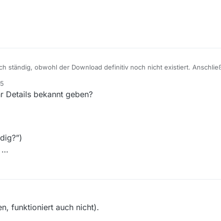
 ständig, obwohl der Download definitiv noch nicht existiert. Anschl
0 und 70) und das wars.
25
 Details bekannt geben?
dig?”)
l …
, funktioniert auch nicht).