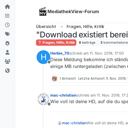
Skip to content
MediathekView-Forum
Übersicht
Fragen, Hilfe, Kritik
"Download existiert berei
Fragen, Hilfe, Kritik
8
beiträge
3
kommentatore
Herbie_70
schrieb am
11. Nov. 2019, 17:00
H
zuletzt editiert von
Diese Meldung bekomme ich ständig,
Offline
einige MB runtergeladen (zwischen 
1 Antwort
Letzte Antwort
11. Nov. 2019,
mac-christian
schrieb am
11. Nov. 2019, 17:
zuletzt editiert von
Wie voll ist deine HD, auf die du sp
Offline
mac-christian
Wie voll ist deine HD, 