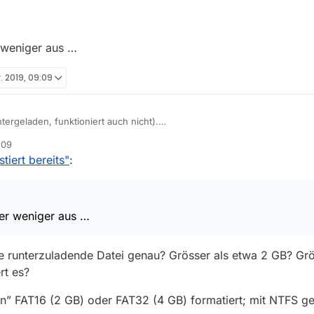
 weniger aus …
v. 2019, 09:09
tergeladen, funktioniert auch nicht).
:09
tiert bereits"
:
h da eher weniger aus …
her weniger aus …
ie runterzuladende Datei genau? Grösser als etwa 2 GB? Gr
rt es?
ken” FAT16 (2 GB) oder FAT32 (4 GB) formatiert; mit NTFS g