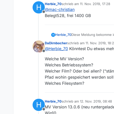
Herbie_70
schrieb am
11. Nov. 2019, 17:28
H
zuletzt editiert von
@
mac-christian
Offline
Belegt528, frei 1400 GB
Herbie_70
Diese Meldung bekomme ich
H
runtergeladen (zwischen 6
DaDirnbocher
schrieb am
11. Nov. 2019, 18:
zuletzt editiert von
@
Herbie_70
Könntest Du etwas mehr
Offline
Welche MV Version?
Welches Betriebssystem?
Welcher Film? Oder bei allen? (“stän
Pfad wohin gespeichert werden sol
Welches Filesystem?
Herbie_70
schrieb am
12. Nov. 2019, 08:48
H
zuletzt editiert von
MV Version 13.0.6 (neu runtergeladen
Offline
Win10