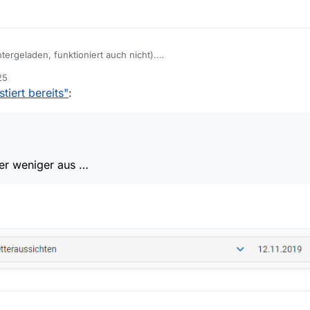
tergeladen, funktioniert auch nicht).
25
tiert bereits"
:
h da eher weniger aus …
her weniger aus …