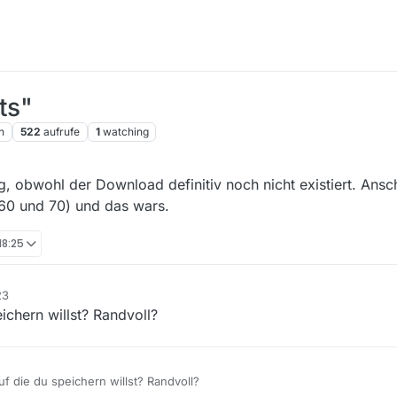
ts"
n
522
aufrufe
1
watching
 obwohl der Download definitiv noch nicht existiert. Ans
60 und 70) und das wars.
 18:25
23
eichern willst? Randvoll?
auf die du speichern willst? Randvoll?