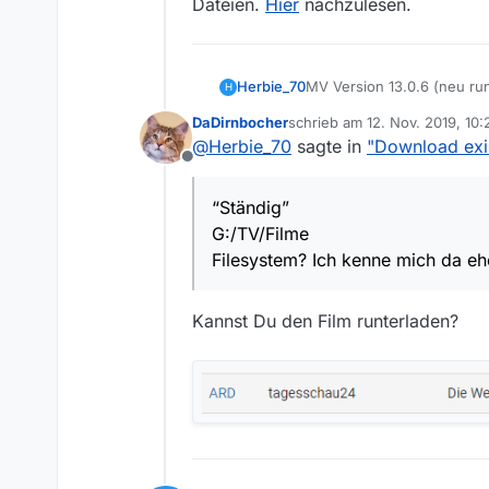
Dateien.
Hier
nachzulesen.
Herbie_70
MV Version 13.0.6 (neu run
H
Win10
DaDirnbocher
schrieb am
12. Nov. 2019, 10:
“Ständig”
zuletzt editiert von
@
Herbie_70
sagte in
"Download exis
G:/TV/Filme
Offline
Filesystem? Ich kenne mic
“Ständig”
G:/TV/Filme
Filesystem? Ich kenne mich da e
Kannst Du den Film runterladen?