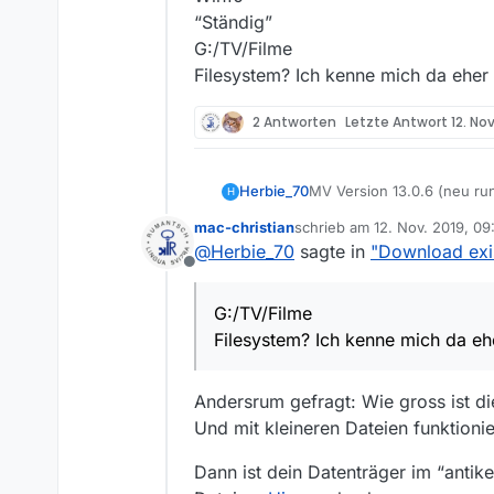
“Ständig”
G:/TV/Filme
Filesystem? Ich kenne mich da eher
2 Antworten
Letzte Antwort
12. No
Herbie_70
MV Version 13.0.6 (neu run
H
Win10
mac-christian
schrieb am
12. Nov. 2019, 09
“Ständig”
zuletzt editiert von
@
Herbie_70
sagte in
"Download exis
G:/TV/Filme
Offline
Filesystem? Ich kenne mic
G:/TV/Filme
Filesystem? Ich kenne mich da e
Andersrum gefragt: Wie gross ist d
Und mit kleineren Dateien funktionie
Dann ist dein Datenträger im “anti