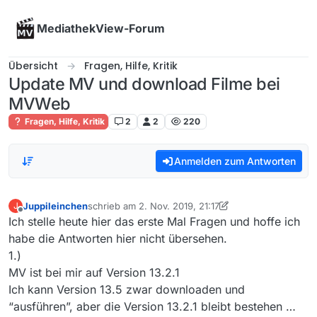
Skip to content
MediathekView-Forum
Übersicht
Fragen, Hilfe, Kritik
Update MV und download Filme bei
MVWeb
Fragen, Hilfe, Kritik
2
2
220
Anmelden zum Antworten
Juppileinchen
schrieb am
2. Nov. 2019, 21:17
J
zuletzt editiert von Juppileinchen
11. Feb. 2019, 22:
Offline
Ich stelle heute hier das erste Mal Fragen und hoffe ich
habe die Antworten hier nicht übersehen.
1.)
MV ist bei mir auf Version 13.2.1
Ich kann Version 13.5 zwar downloaden und
“ausführen”, aber die Version 13.2.1 bleibt bestehen …