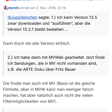
hoffe ich habe die Antworten hier nicht
styroll
schrieb am
2. Nov. 2019, 22:18
übersehen.
Den Hinweis bei der Hilfefunktion auf Probleme
zuletzt editiert von
Offline
1.)
mit Firefox hab ich gesehen. Das Problem ist
@
Juppileinchen
sagte: 1.) Ich kann Version 13.5
MV ist bei mir auf Version 13.2.1
auch bei Opera oder Chrome und der Klick
Wer weiß Rat?
zwar downloaden und “ausführen”, aber die
Ich kann Version 13.5 zwar downloaden und
rechts hat mir auch nicht weiter geholfen.
“ausführen”, aber die Version 13.2.1 bleibt
Danke Juppileinchen
Version 13.2.1 bleibt bestehen …
bestehen …
2.)
ich habe dann mit MVWeb gearbeitet. dort finde
Dann lösch die alte Version einfach.
ich Sendungen, die in MV nicht vorhanden sind,
z.B. die ARTE Doku über Fritz Bauer
3.)
2.) ich habe dann mit MVWeb gearbeitet. dort finde
ich kann die Treffer bei MVWeb nicht speichern.
ich Sendungen, die in MV nicht vorhanden sind,
wenn ich das Diskettensymbol anklicke, dann
z.B. die ARTE Doku über Fritz Bauer
wird der Film sofort abgespielt.
Die findet man auch mit MV (Basis ist die gleiche
Filmliste, aber in MVW kann man weniger falsch
machen, hat aber natürlich auch nicht die vielen
Filtermöglichkeiten von MV).