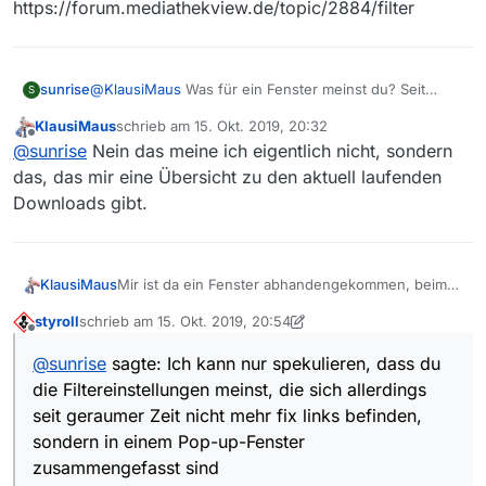
https://forum.mediathekview.de/topic/2884/filter
sunrise
@
KlausiMaus
Was für ein Fenster meinst du? Seit
S
wann vermisst du es? Ich kann nur spekulieren, dass
KlausiMaus
schrieb am
15. Okt. 2019, 20:32
du die Filtereinstellungen meinst, die sich allerdings
zuletzt editiert von
Offline
@
sunrise
Nein das meine ich eigentlich nicht, sondern
seit geraumer Zeit nicht mehr fix links befinden,
sondern in einem Pop-up-Fenster zusammengefasst
das, das mir eine Übersicht zu den aktuell laufenden
sind, dass sich über das Trichterzeichen auf der dritten
Downloads gibt.
Zeile von oben rechts neben dem Suchfeld öffnen
lässt. Es gibt übrigens in diesem Forum einige Threads
Sicher eine Sache der Einstellung, nur wo?
zu diesem Thema, z.B. hier:
https://forum.mediathekview.de/topic/2884/filter
Mir ist da ein Fenster abhandengekommen, beim
KlausiMaus
Download fehlt mir links die Übersicht.
styroll
schrieb am
15. Okt. 2019, 20:54
zuletzt editiert von styroll
Offline
@
sunrise
sagte: Ich kann nur spekulieren, dass du
die Filtereinstellungen meinst, die sich allerdings
seit geraumer Zeit nicht mehr fix links befinden,
sondern in einem Pop-up-Fenster
zusammengefasst sind