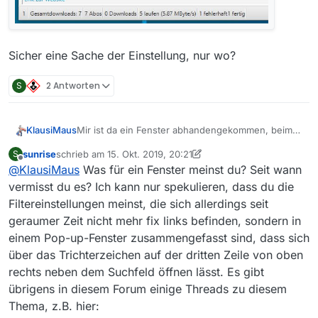
Sicher eine Sache der Einstellung, nur wo?
S
2 Antworten
Mir ist da ein Fenster abhandengekommen, beim
KlausiMaus
Download fehlt mir links die Übersicht.
sunrise
schrieb am
15. Okt. 2019, 20:21
S
zuletzt editiert von sunrise
Offline
@
KlausiMaus
Was für ein Fenster meinst du? Seit wann
vermisst du es? Ich kann nur spekulieren, dass du die
Filtereinstellungen meinst, die sich allerdings seit
geraumer Zeit nicht mehr fix links befinden, sondern in
einem Pop-up-Fenster zusammengefasst sind, dass sich
über das Trichterzeichen auf der dritten Zeile von oben
rechts neben dem Suchfeld öffnen lässt. Es gibt
übrigens in diesem Forum einige Threads zu diesem
Thema, z.B. hier: