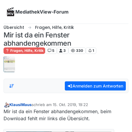
Skip to content
MediathekView-Forum
Übersicht
Fragen, Hilfe, Kritik
Mir ist da ein Fenster
abhandengekommen
Fragen, Hilfe, Kritik
5
3
330
1
Anmelden zum Antworten
KlausiMaus
schrieb am
15. Okt. 2019, 19:22
zuletzt editiert von
Offline
Mir ist da ein Fenster abhandengekommen, beim
Download fehlt mir links die Übersicht.