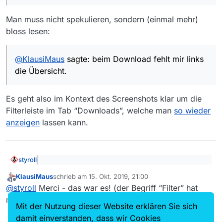
Man muss nicht spekulieren, sondern (einmal mehr)
bloss lesen:
@
KlausiMaus
sagte: beim Download fehlt mir links
die Übersicht.
Es geht also im Kontext des Screenshots klar um die
Filterleiste im Tab “Downloads”, welche man
so wieder
anzeigen
lassen kann.
Sicher eine Sache der Einstellung, nur wo?
styroll
@
sunrise
sagte: Ich kann nur spekulieren, dass du
KlausiMaus
schrieb am
15. Okt. 2019, 21:00
die Filtereinstellungen meinst, die sich allerdings
zuletzt editiert von
Offline
Man muss nicht spekulieren, sondern (einmal mehr)
seit geraumer Zeit nicht mehr fix links befinden,
@
styroll
Merci - das war es! (der Begriff “Filter” hat
bloss lesen:
sondern in einem Pop-up-Fenster
mich hier etwas in die Irre geführt).
zusammengefasst sind
Mit der Nutzung dieser Website erklären Sie sich
@
KlausiMaus
sagte: beim Download fehlt mir links
damit einverstanden, dass wir Cookies
die Übersicht.