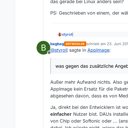
das gerade bei Linux anders sein?
PS: Geschrieben von einem, der wä
styroll
@
bagbag
sagte: Ich habe d
bagbag
schrieb am
23. Juni 20
ENTWICKLER
B
zuletzt editiert von bag
@
styroll
sagte in
AppImage
:
Ja, ich kann auch deiner Argum
Offline
nicht darum, wo Windows schle
Vertrauen hast du erwähnt, das 
PS: Geschrieben von einem, d
was gegen das zusätzliche Angeb
direkt von den Entwicklern
(al
hatte in der Praxis noch nie e
Außer mehr Aufwand nichts. Also ge
AppImage kein Ersatz für die Paketm
abgesehen davon, dass es von Media
Ja, direkt bei den Entwicklern ist 
einfacher
Nutzer bist. DAUs instal
von Chip oder Softonic oder … (ans
dabei. Ich wüsste nicht, wieso das 