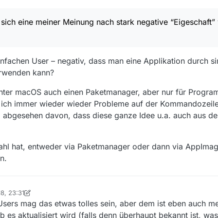
mer einzeln schauen zu müssen, ob es Updates gibt und dieses für jed
 Java braucht, Java mitliefern, für jede Applikation hoffen, dass der Ent
ier inbesondere auf solche wie OpenSSL) aktuell hält?
sich eine meiner Meinung nach stark negative “Eigeschaft”
eine Anwendung direkt vom Autor herunterladen und auf meinem Linux
 mit einer Windows- oder Mac-Anwendung tun würde.
iner Meinung nach stark negative “Eigeschaft” von den Platzhirschen a
infachen User – negativ, dass man eine Applikation durch s
n als Desktopsystem hinstellen würde, würde ich mir sowas wahrschein
erwenden kann?
beiten zu müssen. Aber dann ist man selbst schuld.
unter macOS auch einen Paketmanager, aber nur für Progra
 ich immer wieder wieder Probleme auf der Kommandozeile 
al abgesehen davon, dass diese ganze Idee u.a. auch aus de
ahl hat, entweder via Paketmanager oder dann via AppIma
n.
18, 23:31
bag
sers mag das etwas tolles sein, aber dem ist eben auch me
 es aktualisiert wird (falls denn überhaupt bekannt ist, was