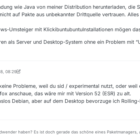
eine Anwendung direkt vom Autor herunterladen und auf meinem Linux
dung wie Java von meiner Distribution herunterladen, die S
 mit einer Windows- oder Mac-Anwendung tun würde.
 nicht auf Pakte aus unbekannter Drittquelle vertrauen. Alles
iner Meinung nach stark negative “Eigeschaft” von den Platzhirschen a
n als Desktopsystem hinstellen würde, würde ich mir sowas wahrschein
ws-Umsteiger mit KlickibuntubuntuInstallationen mögen das 
beiten zu müssen. Aber dann ist man selbst schuld.
ren als Server und Desktop-System ohne ein Problem mit “U
18, 08:29
bag
eine Probleme, weil du sid / experimental nutzt, oder weil 
efox anschaue, das wäre mir mit Version 52 (ESR) zu alt.
slos Debian, aber auf dem Desktop bevorzuge ich Rolling-
ndwender haben? Es ist doch gerade das schöne eines Paketmanagers, a
zu müssen, alle Installation auf die selbe (einfachste) Art und Weise zu