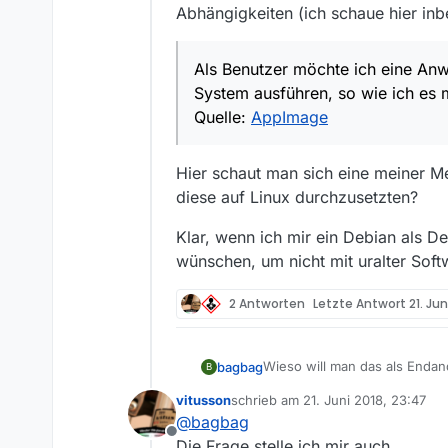
Abhängigkeiten (ich schaue hier inb
Als Benutzer möchte ich eine An
System ausführen, so wie ich es
Quelle:
AppImage
Hier schaut man sich eine meiner M
diese auf Linux durchzusetzten?
Klar, wenn ich mir ein Debian als 
wünschen, um nicht mit uralter Soft
2 Antworten
Letzte Antwort
21. Jun
Wieso will man das als Enda
bagbag
B
einer einzigen Stelle machen 
vitusson
schrieb am
21. Juni 2018, 23:47
nicht für jedes Programm im
Warum für jede Applikation die
zuletzt editiert von
@
bagbag
installieren.
Abhängigkeiten (ich schaue h
Offline
Die Frage stelle ich mir auch.