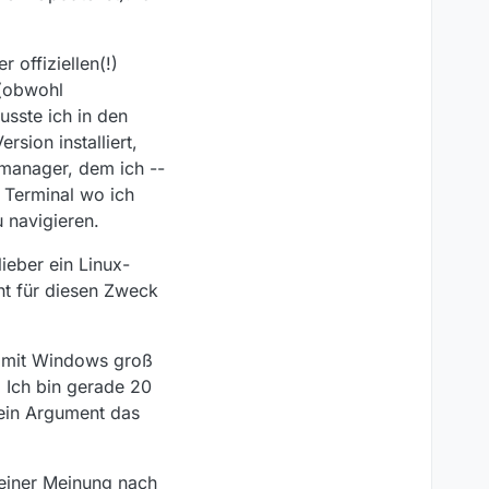
 offiziellen(!)
 (obwohl
usste ich in den
sion installiert,
manager, dem ich --
 Terminal wo ich
 navigieren.
lieber ein Linux-
ht für diesen Zweck
in mit Windows groß
 Ich bin gerade 20
kein Argument das
einer Meinung nach