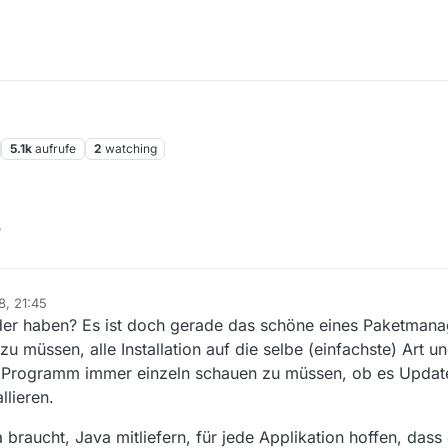
5.1k
aufrufe
2
watching
?
8, 21:45
er haben? Es ist doch gerade das schöne eines Paketmanag
zu müssen, alle Installation auf die selbe (einfachste) Art 
es Programm immer einzeln schauen zu müssen, ob es Update
llieren.
braucht, Java mitliefern, für jede Applikation hoffen, dass 