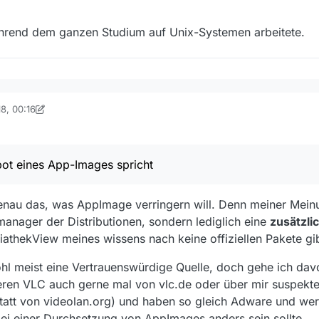
hrend dem ganzen Studium auf Unix-Systemen arbeitete.
a mehr aus der Sicht eines “Power-Users” und Administrators gesproch
18, 00:16
bag
entation folgen, aber mit dem Anliegen des OP dürfte das nicht viel zu 
cht ist, sondern was gegen das zusätzliche Angebot eines App-Images 
ist sicher ein Punkt, auf der anderen Seite installiere ich seit bald 20
er während dem ganzen Studium auf Unix-Systemen arbeitete.
ot eines App-Images spricht
so nicht von irgendwo von irgendwem) als AppBundle auf mein System 
ine negative Auswirkung. Warum sollte das gerade bei Linux anders sein?
nau das, was AppImage verringern will. Denn meiner Meinu
anager der Distributionen, sondern lediglich eine
zusätzli
thekView meines wissens nach keine offiziellen Pakete gib
wohl meist eine Vertrauenswürdige Quelle, doch gehe ich dav
lieren VLC auch gerne mal von vlc.de oder über mir suspek
tatt von videolan.org) und haben so gleich Adware und we
bei einer Durchsetzung von AppImages anders sein sollte.