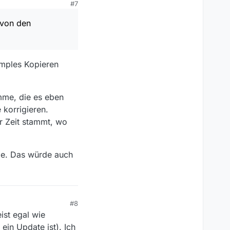
#7
es Programm manuell zu
wickler die
 von den
-Desktop-System
b und versucht diese
imples Kopieren
lich auch wünschen, um
mme, die es eben
korrigieren.
r Zeit stammt, wo
ge. Das würde auch
#8
ist egal wie
 ein Update ist). Ich