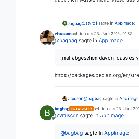
@
styroll
sagte in
AppImage
:
bagbag
B
vitusson
schrieb am
23. Juni 2018, 01:53
zuletzt editiert von
@
bagbag
sagte in
AppImage
:
was gegen das zusätzlich
Offline
Außer mehr Aufwand nichts. 
(mal abgesehen davon, dass es vo
Ersatz für die Paketmanager d
es von MediathekView meines 
Ja, direkt bei den Entwickler
einfacher
Nutzer bist. DAUs 
https://packages.debian.org/en/str
oder Softonic oder … (anstat
nicht, wieso das bei einer D
@
bagbag
sagte in
AppImage
vitusson
bagbag
schrieb am
23. Juni 20
ENTWICKLER
B
zuletzt editiert von
@
vitusson
sagte in
AppImage
:
(mal abgesehen davon, da
Offline
https://packages.debian.org
@
bagbag
sagte in
AppImage
: