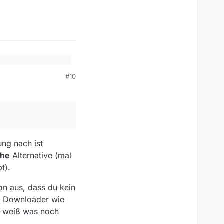
en.
#10
tun haben. Es geht
spricht. Das mit dem
 Jahren macOS-Software
(so auch MV). Ich
ng nach ist
che
Alternative (mal
t).
on aus, dass du kein
te Downloader wie
r weiß was noch