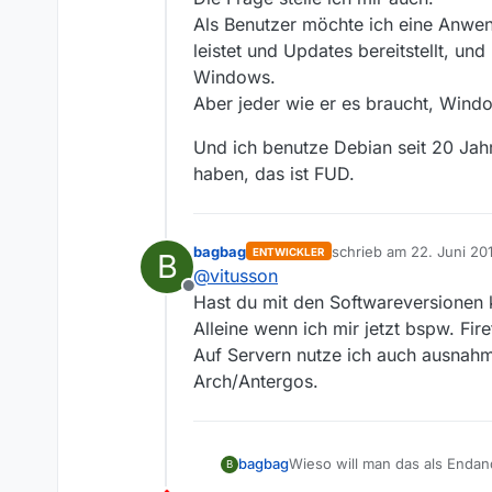
Als Benutzer möchte ich 
Als Benutzer möchte ich eine Anwen
ausführen, so wie ich es
leistet und Updates bereitstellt, und
Hier schaut man sich eine me
Quelle:
AppImage
auf Linux durchzusetzten?
Windows.
Klar, wenn ich mir ein Debia
Aber jeder wie er es braucht, Windo
nicht mit uralter Software ar
Und ich benutze Debian seit 20 Jah
haben, das ist FUD.
bagbag
schrieb am
22. Juni 20
ENTWICKLER
B
zuletzt editiert von bag
@
vitusson
Offline
Hast du mit den Softwareversionen k
Alleine wenn ich mir jetzt bspw. Fir
Auf Servern nutze ich auch ausnahm
Arch/Antergos.
Wieso will man das als Enda
bagbag
B
einer einzigen Stelle machen 