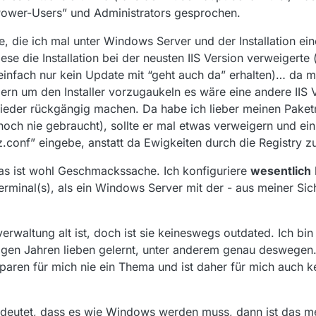
Power-Users” und Administrators gesprochen.
die ich mal unter Windows Server und der Installation einer
iese die Installation bei der neusten IIS Version verweigerte
 einfach nur kein Update mit “geht auch da” erhalten)… da m
ern um den Installer vorzugaukeln es wäre eine andere IIS Ver
eder rückgängig machen. Da habe ich lieber meinen Paket
och nie gebraucht), sollte er mal etwas verweigern und ein
.conf” eingebe, anstatt da Ewigkeiten durch die Registry zu
das ist wohl Geschmackssache. Ich konfiguriere
wesentlich
rminal(s), als ein Windows Server mit der - aus meiner Sic
verwaltung alt ist, doch ist sie keineswegs outdated. Ich b
igen Jahren lieben gelernt, unter anderem genau deswegen.
paren für mich nie ein Thema und ist daher für mich auch 
edeutet, dass es wie Windows werden muss, dann ist das m