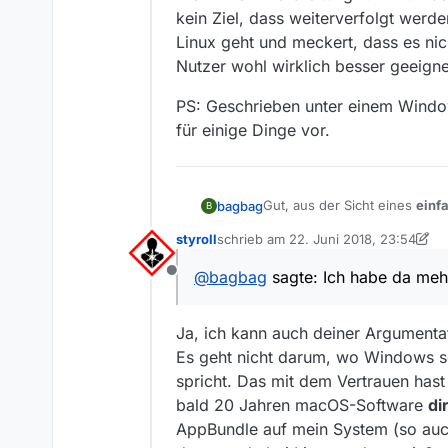
kein Ziel, dass weiterverfolgt wer
Linux geht und meckert, dass es ni
Nutzer wohl wirklich besser geeignet
PS: Geschrieben unter einem Window
für einige Dinge vor.
Gut, aus der Sicht eines
einf
bagbag
B
vertraueswürdig die Quelle ist
styroll
schrieb am
22. Juni 2018, 23:54
mehr aus der Sicht eines “P
Wenn ich mir die Probleme ans
zuletzt editiert von styroll
für den IIS hatte, weil diese 
@
bagbag
sagte: Ich habe da meh
Offline
hat einfach nur kein Update m
Ob Benutzerfreundlich oder n
den Installer vorzugaukeln e
einem (oder mehreren) Termina
machen. Da habe ich lieber m
Mag sein, dass die Idee einer
Ja, ich kann auch deiner Argumentat
er mal etwas verweigern und 
geworden, doch habe Linux se
Es geht nicht darum, wo Windows s
durch die Registry zu navigie
geworden, also war Speicherp
Wenn mehr Verbreitung für L
“outdated” sein spricht.
Ziel, dass weiterverfolgt we
spricht. Das mit dem Vertrauen hast d
meckert, dass es nicht wie W
PS: Geschrieben unter einem 
bald 20 Jahren macOS-Software
di
besser geeignet ist.
Dinge vor.
AppBundle auf mein System (so auch