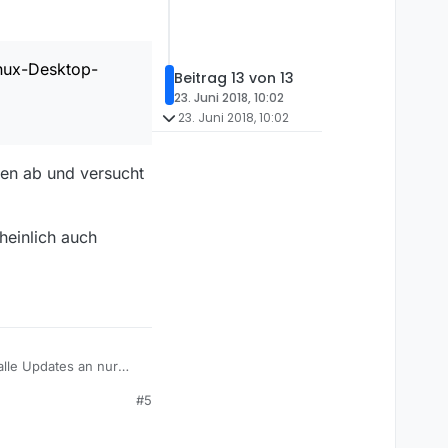
inux-Desktop-
Beitrag 13 von 13
23. Juni 2018, 10:02
23. Juni 2018, 10:02
hen ab und versucht
heinlich auch
lle Updates an nur
 bewerkstelligen, und
#5
es Programm manuell zu
wickler die