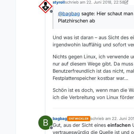
styroll
schrieb am
22. Juni 2018, 22:58
nicht für jedes Programm im
Warum für jede Applikation die
zuletzt editiert von styroll
installieren.
Abhängigkeiten (ich schaue h
@
bagbag
sagte: Hier schaut man 
Offline
Als Benutzer möchte ich 
Platzhirschen ab
ausführen, so wie ich es
Hier schaut man sich eine me
Quelle:
AppImage
auf Linux durchzusetzten?
Und was ist daran – aus Sicht des e
Klar, wenn ich mir ein Debia
irgendwohin lauffähig und sofort v
nicht mit uralter Software ar
Nichts gegen Linux, ich verwende 
nur auf diesem Wege gibt. Da muss
Benutzerfreundlich ist das nicht, m
Festplattenspeicher kostbar war…
Schön ist es doch, wenn man die W
ich die Verbreitung von Linux förder
bagbag
schrieb am
22. Juni 20
ENTWICKLER
B
zuletzt editiert von bag
Gut, aus der Sicht eines
einfachen
U
Offline
vertraueswürdig die Quelle ist und ob