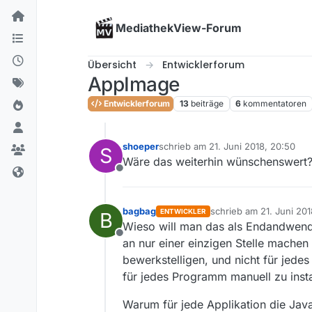
Skip to content
MediathekView-Forum
Übersicht
Entwicklerforum
AppImage
Entwicklerforum
13
beiträge
6
kommentatoren
shoeper
schrieb am
21. Juni 2018, 20:50
S
zuletzt editiert von
Wäre das weiterhin wünschenswert
Offline
bagbag
schrieb am
21. Juni 201
ENTWICKLER
B
zuletzt editiert von
Wieso will man das als Endandwend
Offline
an nur einer einzigen Stelle machen 
bewerkstelligen, und nicht für jed
für jedes Programm manuell zu insta
Warum für jede Applikation die Java 