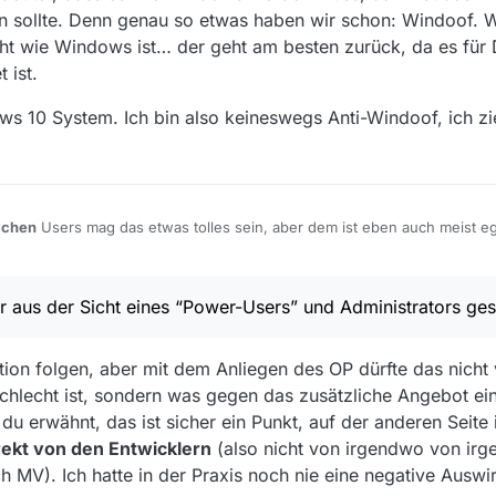
den sollte. Denn genau so etwas haben wir schon: Windoof
cht wie Windows ist… der geht am besten zurück, da es für
 ist.
s 10 System. Ich bin also keineswegs Anti-Windoof, ich zie
achen
Users mag das etwas tolles sein, aber dem ist eben auch meist eg
 und ob es aktualisiert wird (falls denn überhaupt bekannt ist, was ein U
ower-Users” und Administrators gesprochen.
chaue, die ich mal unter Windows Server und der Installation einer offi
die Installation bei der neusten IIS Version verweigerte (obwohl funktion
r aus der Sicht eines “Power-Users” und Administrators ge
it “geht auch da” erhalten)… da musste ich in den Registry-Editor, dort
icht, das ist wohl Geschmackssache. Ich konfiguriere
wesentlich
lieber
s wäre eine andere IIS Version installiert, und dann die ganzen Änderun
l(s), als ein Windows Server mit der - aus meiner Sicht für diesen Zwe
einen Paketmanager, dem ich --force mitgeben kann (ich habe das noch 
 Paketverwaltung alt ist, doch ist sie keineswegs outdated. Ich bin mit
ion folgen, aber mit dem Anliegen des OP dürfte das nicht 
ein Terminal wo ich schnell mal “sudo nano /etc/abc/xyz.conf” eingebe,
it einigen Jahren lieben gelernt, unter anderem genau deswegen. Ich 
chlecht ist, sondern was gegen das zusätzliche Angebot e
ren.
latz sparen für mich nie ein Thema und ist daher für mich auch kein A
inux bedeutet, dass es wie Windows werden muss, dann ist das meiner
rden sollte. Denn genau so etwas haben wir schon: Windoof. Wenn Jema
u erwähnt, das ist sicher ein Punkt, auf der anderen Seite in
indows ist… der geht am besten zurück, da es für DAUs und einfache Nu
Windows 10 System. Ich bin also keineswegs Anti-Windoof, ich ziehe Linu
rekt von den Entwicklern
(also nicht von irgendwo von ir
 MV). Ich hatte in der Praxis noch nie eine negative Auswi