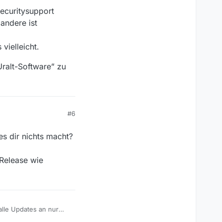
-Desktop-System
ecuritysupport
 andere ist
b und versucht diese
lich auch wünschen, um
vielleicht.
ralt-Software” zu
#6
es dir nichts macht?
Release wie
lle Updates an nur
 bewerkstelligen, und