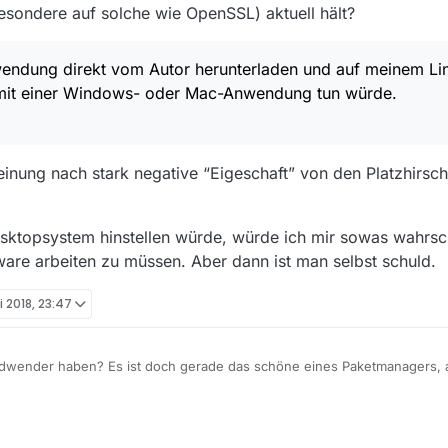
esondere auf solche wie OpenSSL) aktuell hält?
wendung direkt vom Autor herunterladen und auf meinem L
 mit einer Windows- oder Mac-Anwendung tun würde.
einung nach stark negative “Eigeschaft” von den Platzhirsc
Desktopsystem hinstellen würde, würde ich mir sowas wahrsc
ware arbeiten zu müssen. Aber dann ist man selbst schuld.
i 2018, 23:47
ndwender haben? Es ist doch gerade das schöne eines Paketmanagers, a
zu müssen, alle Installation auf die selbe (einfachste) Art und Weise zu
mer einzeln schauen zu müssen, ob es Updates gibt und dieses für jed
 Java braucht, Java mitliefern, für jede Applikation hoffen, dass der Ent
ier inbesondere auf solche wie OpenSSL) aktuell hält?