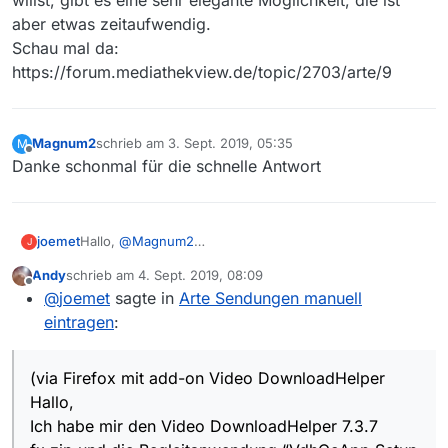
Video dann sehr stark.
aber etwas zeitaufwendig.
Oder kennt jemand eine andere Möglichkeit
Sendungen aus der Arte Mediathek zu laden?
Schau mal da:
Danke & Grüße
https://forum.mediathekview.de/topic/2703/arte/9
Magnum2
schrieb am
3. Sept. 2019, 05:35
M
zuletzt editiert von
Offline
Danke schonmal für die schnelle Antwort
Hallo,
@
Magnum2
joemet
J
(via Firefox mit add-on Video DownloadHelper), leider
Andy
schrieb am
4. Sept. 2019, 08:09
ruckelt das Video dann sehr stark.)
bei mir hat das ruckeln dann aufgehört.
zuletzt editiert von
Offline
@
joemet
sagte in
Arte Sendungen manuell
Das kann man über Einstellungen von “VDH” ändern:
Einstellungen/
eintragen
:
Reiter: Verhalten
dann den Punkt HLS als M2TS suchen und Haken
setzen
(via Firefox mit add-on Video DownloadHelper
Hallo,
Ich habe mir den Video DownloadHelper 7.3.7