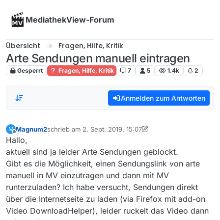
Skip to content
MediathekView-Forum
Übersicht
Fragen, Hilfe, Kritik
Arte Sendungen manuell eintragen
Gesperrt
Fragen, Hilfe, Kritik
7
5
1.4k
2
Anmelden zum Antworten
Magnum2
schrieb am
2. Sept. 2019, 15:07
M
zuletzt editiert von Magnum2
9. Feb. 2019, 17:08
Offline
Hallo,
aktuell sind ja leider Arte Sendungen geblockt.
Gibt es die Möglichkeit, einen Sendungslink von arte
manuell in MV einzutragen und dann mit MV
runterzuladen? Ich habe versucht, Sendungen direkt
über die Internetseite zu laden (via Firefox mit add-on
Video DownloadHelper), leider ruckelt das Video dann