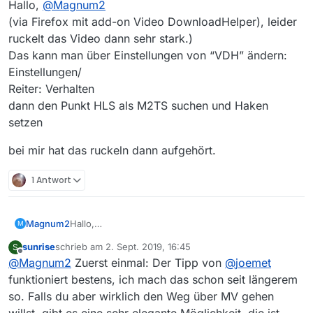
Hallo,
@
Magnum2
(via Firefox mit add-on Video DownloadHelper), leider
ruckelt das Video dann sehr stark.)
Das kann man über Einstellungen von “VDH” ändern:
Einstellungen/
Reiter: Verhalten
dann den Punkt HLS als M2TS suchen und Haken
setzen
bei mir hat das ruckeln dann aufgehört.
1 Antwort
Magnum2
Hallo,
M
aktuell sind ja leider Arte Sendungen geblockt.
sunrise
schrieb am
2. Sept. 2019, 16:45
S
Gibt es die Möglichkeit, einen Sendungslink von
zuletzt editiert von
Offline
@
Magnum2
Zuerst einmal: Der Tipp von
@
joemet
arte manuell in MV einzutragen und dann mit MV
runterzuladen? Ich habe versucht, Sendungen
funktioniert bestens, ich mach das schon seit längerem
direkt über die Internetseite zu laden (via Firefox mit
so. Falls du aber wirklich den Weg über MV gehen
add-on Video DownloadHelper), leider ruckelt das
willst, gibt es eine sehr elegante Möglichkeit, die ist