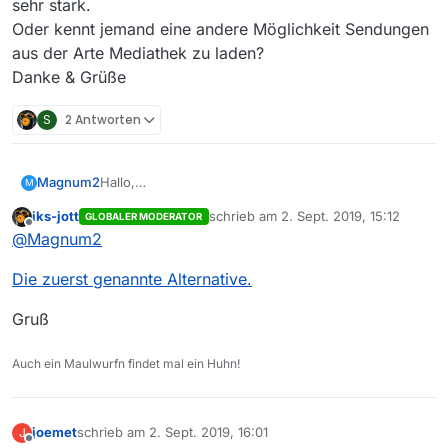
sehr stark.
Oder kennt jemand eine andere Möglichkeit Sendungen
aus der Arte Mediathek zu laden?
Danke & Grüße
S
2 Antworten
Magnum2
Hallo,
M
aktuell sind ja leider Arte Sendungen geblockt.
iks-jott
schrieb am
2. Sept. 2019, 15:12
GLOBALER MODERATOR
Gibt es die Möglichkeit, einen Sendungslink von
zuletzt editiert von
Offline
@
Magnum2
arte manuell in MV einzutragen und dann mit MV
runterzuladen? Ich habe versucht, Sendungen
Die zuerst genannte Alternative.
direkt über die Internetseite zu laden (via Firefox mit
add-on Video DownloadHelper), leider ruckelt das
Video dann sehr stark.
Gruß
Oder kennt jemand eine andere Möglichkeit
Sendungen aus der Arte Mediathek zu laden?
Auch ein Maulwurfn findet mal ein Huhn!
Danke & Grüße
joemet
schrieb am
2. Sept. 2019, 16:01
J
zuletzt editiert von
Offline