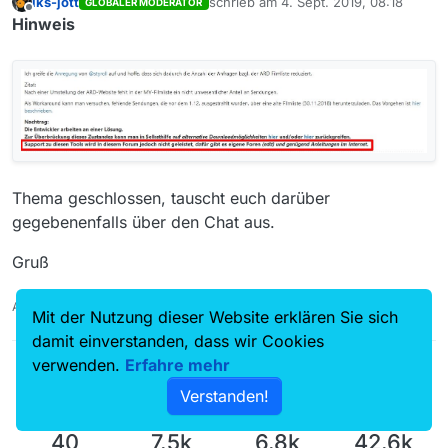
iks-jott
schrieb am
4. Sept. 2019, 08:18
GLOBALER MODERATOR
zuletzt editiert von
Offline
Hinweis
Thema geschlossen, tauscht euch darüber
gegebenenfalls über den Chat aus.
Gruß
Auch ein Maulwurfn findet mal ein Huhn!
Mit der Nutzung dieser Website erklären Sie sich
damit einverstanden, dass wir Cookies
verwenden.
Erfahre mehr
Verstanden!
40
7.5k
6.8k
42.6k