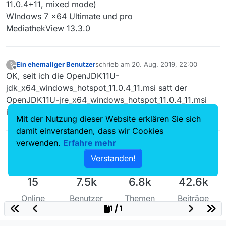
11.0.4+11, mixed mode)
WIndows 7 x64 Ultimate und pro
MediathekView 13.3.0
Ein ehemaliger Benutzer
schrieb am
20. Aug. 2019, 22:00
?
zuletzt editiert von
Offline
OK, seit ich die OpenJDK11U-
jdk_x64_windows_hotspot_11.0.4_11.msi satt der
OpenJDK11U-jre_x64_windows_hotspot_11.0.4_11.msi
installiert habe, geht alles wieder.
Mit der Nutzung dieser Website erklären Sie sich
damit einverstanden, dass wir Cookies
verwenden.
Erfahre mehr
Verstanden!
15
7.5k
6.8k
42.6k
Online
Benutzer
Themen
Beiträge
1 / 1