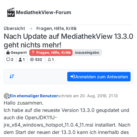
Skip to content
MediathekView-Forum
Übersicht
Fragen, Hilfe, Kritik
Nach Update auf MediathekView 13.3.0
geht nichts mehr!
Gesperrt
Fragen, Hilfe, Kritik
mauseingabe
2
1
532
1
Anmelden zum Antworten
Ein ehemaliger Benutzer
schrieb am
20. Aug. 2019, 21:13
?
zuletzt editiert von
Offline
Hallo zusammen.
Ich habe auf die neueste Version 13.3.0 geupdatet und
auch die OpenJDK11U-
jre_x64_windows_hotspot_11.0.4_11.msi installiert. Nach
dem Start der neuen der 13.3.0 kann ich innerhalb des