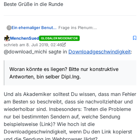
Beste Grüße in die Runde
Ein ehemaliger Benutzer
Frage ins Plenum:
?
seit ca. 2 Wochen habe ich sehr
MenchenSued
GLOBALER MODERATOR
geringe Downloadgeschwindigkeiten;
Offline
schrieb am
8. Juli 2019, 02:46
meine Downloadaktivitäten haben sich
zuletzt editiert von MenchenSued
7. Aug. 2019, 04:47
@download_michi sagte in
Downloadgeschwindigkeit
:
nicht geändert (bis zu 3 90-Minuten-
Filme / Woche), in der Regel kein
Problem.
Woran könnte es liegen? Bitte nur konstruktive
Bisher hatte ich abhängig von
Tageszeiten immer Geschwindigkeiten
Antworten, bin selber Dipl.Ing.
zwischen 4 und 7 MBit/s. Jetzt startet
der Download mit 4, fällt nach
Sekunden auf 1 MBit/s, und ist dann
Und als Akademiker solltest Du wissen, dass man Fehler
sofort bei ca. 200 kBit/s. - Frühere
am Besten so beschreibt, dass sie nachvollziehbar und
Downloads von 3-5 Minuten dauern
wiederholbar sind. Insbesonders: Treten die Probleme
jetzt 2-4 Stunden…
nur bei bestimmten Sendern auf, welche Sendung
Meine Ausstattung: Acer Aspire V
Nitro, WIN 10, WLan-Verbindung mit
beispielsweise (Link)? Wie hoch ist die
FritzBox 6490 Cable (Kabelanschluß,
Downloadgeschwindigkeit, wenn Du den Link kopierst
ehemals KabelDeutschland, jetzt
und die Sendung im Webbrowser lädst?