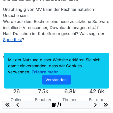
Vodafon).
Bisherige Aktionen: Update der
Unabhängig von MV kann der Rechner natürlich
Software von Version 12 auf aktuelle
Version 13, beide Varianten arbeiten
Ursache sein:
gleich langsam.
Wurde auf dem Rechner eine neue zusätzliche Software
Woran könnte es liegen? Bitte nur
installiert (Virenscanner, Downloadmanager, etc.)?
konstruktive Antworten, bin selber
Hast Du schon im Kabelforum gesucht? Was sagt der
Dipl.Ing. Nachrichtentechnik, weiß
also durchaus, wie ich einen
Speedtest
?
Computer einschalten kann…
mit anderen Worten, Hinweise auf
Bandbreitenprobleme, serverseitige
MediathekView 14.5.0, Linux Mint 21.3, VLC 3.0.16
Beschränkungen und ähnliche
Mit der Nutzung dieser Website erklären Sie sich
Trivialitäten habe ich bereits abgeprüft
damit einverstanden, dass wir Cookies
und helfen mir nicht.
verwenden.
Erfahre mehr
Hoffe, daß das jetzt nicht zu arrogant
klingt, und warte auf wirklich
Verstanden!
inspirierende Antworten.
Beste Grüße in die Runde
26
7.5k
6.8k
42.6k
Online
Benutzer
Themen
Beiträge
1 / 1