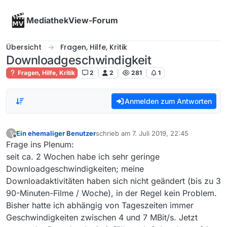
Skip to content
MediathekView-Forum
Übersicht
Fragen, Hilfe, Kritik
Downloadgeschwindigkeit
Fragen, Hilfe, Kritik
2
2
281
1
Anmelden zum Antworten
Ein ehemaliger Benutzer
schrieb am
7. Juli 2019, 22:45
?
zuletzt editiert von
Offline
Frage ins Plenum:
seit ca. 2 Wochen habe ich sehr geringe
Downloadgeschwindigkeiten; meine
Downloadaktivitäten haben sich nicht geändert (bis zu 3
90-Minuten-Filme / Woche), in der Regel kein Problem.
Bisher hatte ich abhängig von Tageszeiten immer
Geschwindigkeiten zwischen 4 und 7 MBit/s. Jetzt