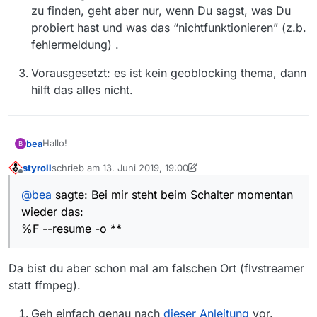
zu finden, geht aber nur, wenn Du sagst, was Du
probiert hast und was das “nichtfunktionieren” (z.b.
fehlermeldung) .
Vorausgesetzt: es ist kein geoblocking thema, dann
hilft das alles nicht.
Hallo!
bea
B
styroll
schrieb am
13. Juni 2019, 19:00
Weder kann ich downloaden noch anschauen. Es geht um
zuletzt editiert von styroll
Offline
eine ORF Sendung von gestern, die in der Mediathekview
@
bea
sagte: Bei mir steht beim Schalter momentan
aufscheint.
Ich habe hier schon etwas gesucht und den Trick mit dem
wieder das:
Schalter/ User Agenten ausprobiert, aber bei mir klappt
das irgendwie nicht. Ich arbeite auf iMac falls das eine
Kann mir wer helfen? Danke
%F --resume -o **
Rolle spielt. Bei mir steht beim Schalter momentan wieder
das:
%F --resume -o **
Da bist du aber schon mal am falschen Ort (flvstreamer
statt ffmpeg).
Geh einfach genau nach
dieser Anleitung
vor.