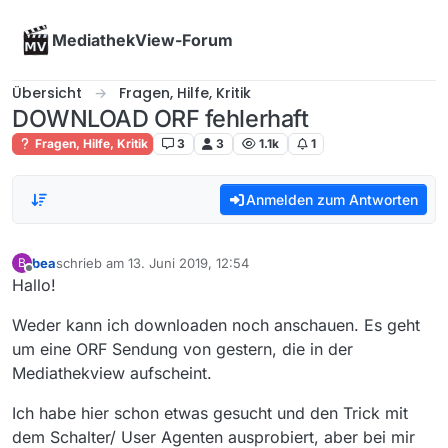
Skip to content
MediathekView-Forum
Übersicht
Fragen, Hilfe, Kritik
DOWNLOAD ORF fehlerhaft
Fragen, Hilfe, Kritik
3
3
1.1k
1
Anmelden zum Antworten
bea
schrieb am
13. Juni 2019, 12:54
B
zuletzt editiert von
Offline
Hallo!
Weder kann ich downloaden noch anschauen. Es geht
um eine ORF Sendung von gestern, die in der
Mediathekview aufscheint.
Ich habe hier schon etwas gesucht und den Trick mit
dem Schalter/ User Agenten ausprobiert, aber bei mir