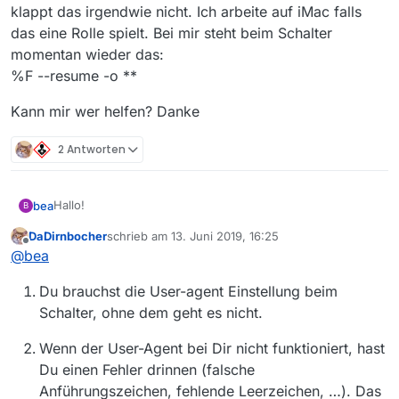
klappt das irgendwie nicht. Ich arbeite auf iMac falls
das eine Rolle spielt. Bei mir steht beim Schalter
momentan wieder das:
%F --resume -o **
Kann mir wer helfen? Danke
2 Antworten
Hallo!
bea
B
DaDirnbocher
schrieb am
13. Juni 2019, 16:25
Weder kann ich downloaden noch anschauen. Es geht um
zuletzt editiert von
Offline
@
bea
eine ORF Sendung von gestern, die in der Mediathekview
aufscheint.
Ich habe hier schon etwas gesucht und den Trick mit dem
Du brauchst die User-agent Einstellung beim
Schalter/ User Agenten ausprobiert, aber bei mir klappt
das irgendwie nicht. Ich arbeite auf iMac falls das eine
Kann mir wer helfen? Danke
Schalter, ohne dem geht es nicht.
Rolle spielt. Bei mir steht beim Schalter momentan wieder
das:
Wenn der User-Agent bei Dir nicht funktioniert, hast
%F --resume -o **
Du einen Fehler drinnen (falsche
Anführungszeichen, fehlende Leerzeichen, …). Das