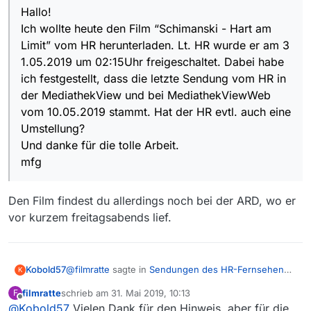
Umstellung?
Hallo!
Und danke für die tolle Arbeit.
Ich wollte heute den Film “Schimanski - Hart am
mfg
Limit” vom HR herunterladen. Lt. HR wurde er am 3
1.05.2019 um 02:15Uhr freigeschaltet. Dabei habe
ich festgestellt, dass die letzte Sendung vom HR in
der MediathekView und bei MediathekViewWeb
vom 10.05.2019 stammt. Hat der HR evtl. auch eine
Umstellung?
Und danke für die tolle Arbeit.
mfg
Den Film findest du allerdings noch bei der ARD, wo er
vor kurzem freitagsabends lief.
@
filmratte
sagte in
Sendungen des HR-Fernsehen
Kobold57
K
werden nicht mehr aktualisiert
:
filmratte
schrieb am
31. Mai 2019, 10:13
F
zuletzt editiert von
Offline
@
Kobold57
Vielen Dank für den Hinweis, aber für die
Hallo!