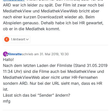
Ich wollte heute den Film “Schimanski - Hart am
ARD war ich leider zu spät. Der Film ist zwar noch bei
Den Film findest du allerdings noch bei der ARD, wo
Limit” vom HR herunterladen. Lt. HR wurde er
MediathekView und MediathekViewWeb bricht aber
er vor kurzem freitagsabends lief.
am 3
nach einer kurzen Downloadzeit wieder ab. Beim
1.05.2019 um 02:15Uhr freigeschaltet. Dabei
habe ich festgestellt, dass die letzte Sendung
Abspielen genauso. Dehalb habe ich bei HR gewartet,
vom HR in der MediathekView und bei
ob er in die Mediathek kommt.
MediathekViewWeb vom 10.05.2019 stammt.
Hat der HR evtl. auch eine Umstellung?
K
1 Antwort
Und danke für die tolle Arbeit.
mfg
filmratte
schrieb am
31. Mai 2019, 10:30
F
zuletzt editiert von
Offline
Hallo!
Nach dem letzten Laden der Filmliste (Stand 31.05.2019
11:34 Uhr) sind die Filme auch bei MediathekView und
MediathekViewWeb aber nicht unter HR-Fernsehen
sondern ARD. Nur bei der URL sieht man, dass es HR
ist.
Lässt sich das bei “Sender” ändern?
mfg