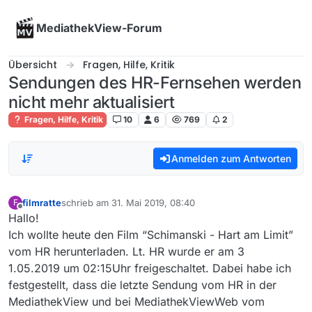
Skip to content
MediathekView-Forum
Übersicht
Fragen, Hilfe, Kritik
Sendungen des HR-Fernsehen werden
nicht mehr aktualisiert
Fragen, Hilfe, Kritik
10
6
769
2
Anmelden zum Antworten
filmratte
schrieb am
31. Mai 2019, 08:40
F
zuletzt editiert von
Offline
Hallo!
Ich wollte heute den Film “Schimanski - Hart am Limit”
vom HR herunterladen. Lt. HR wurde er am 3
1.05.2019 um 02:15Uhr freigeschaltet. Dabei habe ich
festgestellt, dass die letzte Sendung vom HR in der
MediathekView und bei MediathekViewWeb vom