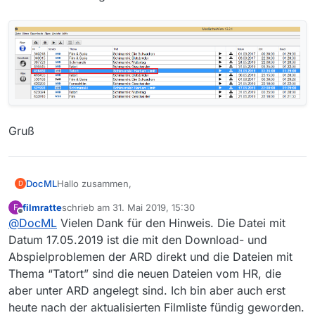
Gruß
Hallo zusammen,
DocML
D
filmratte
schrieb am
31. Mai 2019, 15:30
F
der Tatort Schimanski: Hart am Limit ist zweimal in der
zuletzt editiert von
Offline
@
DocML
Vielen Dank für den Hinweis. Die Datei mit
Liste.
Download und Abspielen funktioniert mit dem
Datum 17.05.2019 ist die mit den Download- und
markierten Eintrag:
Abspielproblemen der ARD direkt und die Dateien mit
Thema “Tatort” sind die neuen Dateien vom HR, die
aber unter ARD angelegt sind. Ich bin aber auch erst
heute nach der aktualisierten Filmliste fündig geworden.
Gruß