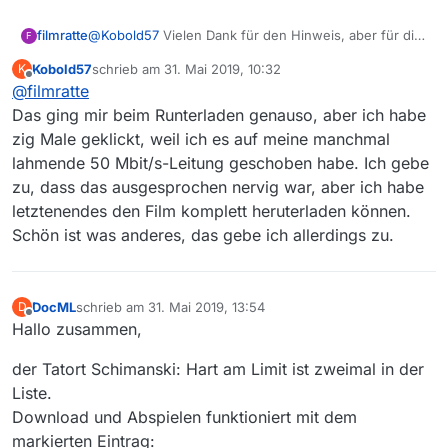
filmratte
@
Kobold57
Vielen Dank für den Hinweis, aber für die
F
ARD war ich leider zu spät. Der Film ist zwar noch bei
Kobold57
schrieb am
31. Mai 2019, 10:32
K
MediathekView und MediathekViewWeb bricht aber
zuletzt editiert von
Offline
@
filmratte
nach einer kurzen Downloadzeit wieder ab. Beim
Abspielen genauso. Dehalb habe ich bei HR gewartet,
Das ging mir beim Runterladen genauso, aber ich habe
ob er in die Mediathek kommt.
zig Male geklickt, weil ich es auf meine manchmal
lahmende 50 Mbit/s-Leitung geschoben habe. Ich gebe
zu, dass das ausgesprochen nervig war, aber ich habe
letztenendes den Film komplett heruterladen können.
Schön ist was anderes, das gebe ich allerdings zu.
DocML
schrieb am
31. Mai 2019, 13:54
D
zuletzt editiert von
Offline
Hallo zusammen,
der Tatort Schimanski: Hart am Limit ist zweimal in der
Liste.
Download und Abspielen funktioniert mit dem
markierten Eintrag: