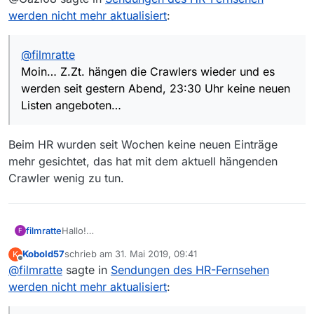
angeboten…
werden nicht mehr aktualisiert
:
@
filmratte
Moin… Z.Zt. hängen die Crawlers wieder und es
werden seit gestern Abend, 23:30 Uhr keine neuen
Listen angeboten…
Beim HR wurden seit Wochen keine neuen Einträge
mehr gesichtet, das hat mit dem aktuell hängenden
Crawler wenig zu tun.
filmratte
Hallo!
F
Ich wollte heute den Film “Schimanski - Hart am Limit”
Kobold57
schrieb am
31. Mai 2019, 09:41
K
vom HR herunterladen. Lt. HR wurde er am 3
zuletzt editiert von
Offline
@
filmratte
sagte in
Sendungen des HR-Fernsehen
1.05.2019 um 02:15Uhr freigeschaltet. Dabei habe ich
festgestellt, dass die letzte Sendung vom HR in der
werden nicht mehr aktualisiert
:
MediathekView und bei MediathekViewWeb vom
10.05.2019 stammt. Hat der HR evtl. auch eine