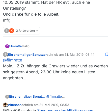
10.05.2019 stammt. Hat der HR evtl. auch eine
Umstellung?
Und danke für die tolle Arbeit.
mfg
?
K
2 Antworten
filmratte
Hallo!
F
Ich wollte heute den Film “Schimanski - Hart am Limit”
Ein ehemaliger Benutzer
schrieb am
31. Mai 2019, 08:44
?
vom HR herunterladen. Lt. HR wurde er am 3
zuletzt editiert von
Offline
@
filmratte
1.05.2019 um 02:15Uhr freigeschaltet. Dabei habe ich
festgestellt, dass die letzte Sendung vom HR in der
Moin… Z.Zt. hängen die Crawlers wieder und es werden
MediathekView und bei MediathekViewWeb vom
seit gestern Abend, 23:30 Uhr keine neuen Listen
10.05.2019 stammt. Hat der HR evtl. auch eine
angeboten…
Umstellung?
Und danke für die tolle Arbeit.
mfg
Ein ehemaliger Benutzer
@
filmratte
?
Moin… Z.Zt. hängen die Crawlers
vitusson
schrieb am
31. Mai 2019, 08:53
wieder und es werden seit gestern
zuletzt editiert von
Offline
@Gazi08 sagte in
Sendungen des HR-Fernsehen
Abend, 23:30 Uhr keine neuen Listen