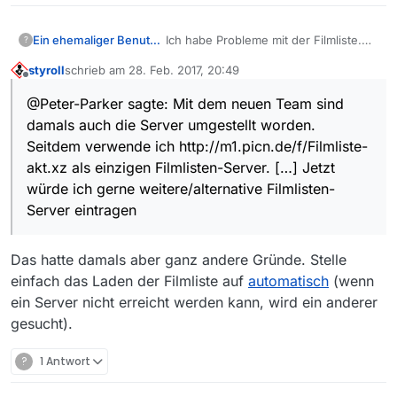
Ein ehemaliger Benutzer
Ich habe Probleme mit der Filmliste.
?
Die kann häufig nicht geladen
styroll
schrieb am
28. Feb. 2017, 20:49
werden. Ich vermute, dass es am
zuletzt editiert von
Offline
Filmlisten-Server liegt.
@Peter-Parker sagte: Mit dem neuen Team sind
Mit dem neuen Team sind damals
damals auch die Server umgestellt worden.
auch die Server umgestellt worden.
Seitdem verwende ich
Seitdem verwende ich http://m1.picn.de/f/Filmliste-
http://m1.picn.de/f/Filmliste-akt.xz
akt.xz als einzigen Filmlisten-Server. […] Jetzt
als einzigen Filmlisten-Server. In
würde ich gerne weitere/alternative Filmlisten-
irgendeinem Beitrag im alten Forum
bin ich darauf gestoßen. Jetzt würde
Server eintragen
ich gerne weitere/alternative
Filmlisten-Server eintragen. Leider
Das hatte damals aber ganz andere Gründe. Stelle
finde ich keine Aufstellung. Meine
Suchen im Forum waren aufwändig,
einfach das Laden der Filmliste auf
automatisch
(wenn
aber leider erfolglos und in den FAQ
ein Server nicht erreicht werden kann, wird ein anderer
sind sie auch nicht aufgeführt. Daher
gesucht).
meine Bitte: Wer kann möge doch
bitte eine entsprechende Liste hier
posten und in den FAQ hinterlegen.
?
1 Antwort
Merci.