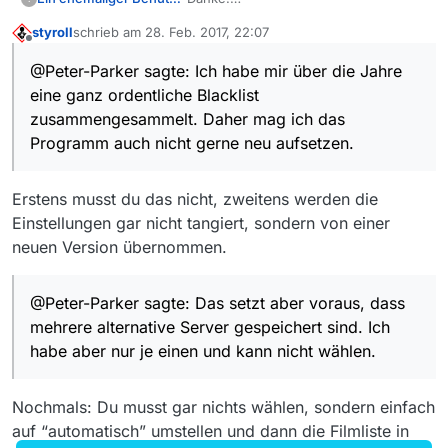
Nur scheint mein Mediathekview
styroll
schrieb am
28. Feb. 2017, 22:07
13.0.0 das nicht (mehr) zu machen.
Das entsprechende Datum zur
zuletzt editiert von
Offline
Ich habe mir über die Jahre eine ganz
automatischen Aktualisierung der
@Peter-Parker sagte: Ich habe mir über die Jahre
ordentliche Blacklist
Filmlisten-Server müsste vermutlich
<!–Akt-Filmliste–>
eine ganz ordentliche Blacklist
zusammengesammelt. Daher mag ich
dort unter
das Programm auch nicht gerne neu
<!–Update Filmliste–>
stehen bzw. erstellt werden.
zusammengesammelt. Daher mag ich das
aufsetzen.
Programm auch nicht gerne neu aufsetzen.
Die mediathek.xml wird anscheinend
auch erst nach dem ersten
Programmstart erzeugt, da sie nicht im
Erstens musst du das nicht, zweitens werden die
ZIP-Paket enthalten ist.
Einstellungen gar nicht tangiert, sondern von einer
neuen Version übernommen.
@Peter-Parker sagte: Das setzt aber voraus, dass
mehrere alternative Server gespeichert sind. Ich
habe aber nur je einen und kann nicht wählen.
Nochmals: Du musst gar nichts wählen, sondern einfach
auf “automatisch” umstellen und dann die Filmliste in