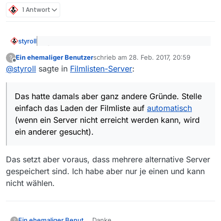
1 Antwort
styroll
@Peter-Parker sagte: Mit dem neuen Team sind
Ein ehemaliger Benutzer
schrieb am
28. Feb. 2017, 20:59
?
damals auch die Server umgestellt worden.
zuletzt editiert von
Offline
Das hatte damals aber ganz andere Gründe. Stelle
Seitdem verwende ich http://m1.picn.de/f/Filmliste-
@
styroll
sagte in
Filmlisten-Server
:
einfach das Laden der Filmliste auf
automatisch
(wenn
akt.xz als einzigen Filmlisten-Server. […] Jetzt
ein Server nicht erreicht werden kann, wird ein anderer
würde ich gerne weitere/alternative Filmlisten-
gesucht).
Das hatte damals aber ganz andere Gründe. Stelle
Server eintragen
einfach das Laden der Filmliste auf
automatisch
(wenn ein Server nicht erreicht werden kann, wird
ein anderer gesucht).
Das setzt aber voraus, dass mehrere alternative Server
gespeichert sind. Ich habe aber nur je einen und kann
nicht wählen.
Danke.
Ein ehemaliger Benutzer
?