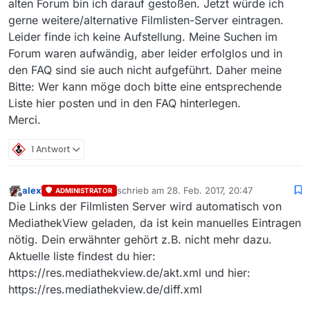
alten Forum bin ich darauf gestoßen. Jetzt würde ich
gerne weitere/alternative Filmlisten-Server eintragen.
Leider finde ich keine Aufstellung. Meine Suchen im
Forum waren aufwändig, aber leider erfolglos und in
den FAQ sind sie auch nicht aufgeführt. Daher meine
Bitte: Wer kann möge doch bitte eine entsprechende
Liste hier posten und in den FAQ hinterlegen.
Merci.
1 Antwort
alex
schrieb am
28. Feb. 2017, 20:47
ADMINISTRATOR
zuletzt editiert von
Offline
Die Links der Filmlisten Server wird automatisch von
MediathekView geladen, da ist kein manuelles Eintragen
nötig. Dein erwähnter gehört z.B. nicht mehr dazu.
Aktuelle liste findest du hier:
https://res.mediathekview.de/akt.xml und hier:
https://res.mediathekview.de/diff.xml