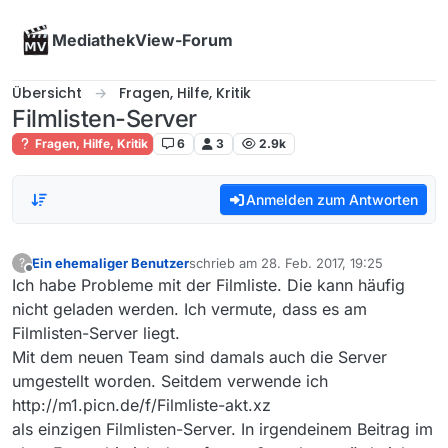
Skip to content
MediathekView-Forum
Übersicht
Fragen, Hilfe, Kritik
Filmlisten-Server
Fragen, Hilfe, Kritik
6
3
2.9k
Anmelden zum Antworten
Ein ehemaliger Benutzer
schrieb am
28. Feb. 2017, 19:25
?
zuletzt editiert von
Offline
Ich habe Probleme mit der Filmliste. Die kann häufig
nicht geladen werden. Ich vermute, dass es am
Filmlisten-Server liegt.
Mit dem neuen Team sind damals auch die Server
umgestellt worden. Seitdem verwende ich
http://m1.picn.de/f/Filmliste-akt.xz
als einzigen Filmlisten-Server. In irgendeinem Beitrag im