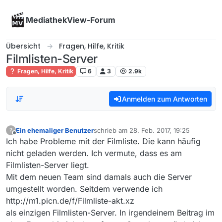
Skip to content
MediathekView-Forum
Übersicht
Fragen, Hilfe, Kritik
Filmlisten-Server
Fragen, Hilfe, Kritik
6
3
2.9k
Anmelden zum Antworten
Ein ehemaliger Benutzer
schrieb am
28. Feb. 2017, 19:25
?
zuletzt editiert von
Offline
Ich habe Probleme mit der Filmliste. Die kann häufig
nicht geladen werden. Ich vermute, dass es am
Filmlisten-Server liegt.
Mit dem neuen Team sind damals auch die Server
umgestellt worden. Seitdem verwende ich
http://m1.picn.de/f/Filmliste-akt.xz
als einzigen Filmlisten-Server. In irgendeinem Beitrag im