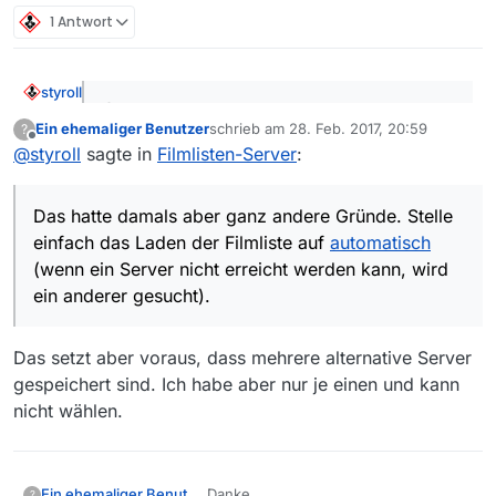
1 Antwort
styroll
@Peter-Parker sagte: Mit dem neuen Team sind
Ein ehemaliger Benutzer
schrieb am
28. Feb. 2017, 20:59
?
damals auch die Server umgestellt worden.
zuletzt editiert von
Offline
Das hatte damals aber ganz andere Gründe. Stelle
Seitdem verwende ich http://m1.picn.de/f/Filmliste-
@
styroll
sagte in
Filmlisten-Server
:
einfach das Laden der Filmliste auf
automatisch
(wenn
akt.xz als einzigen Filmlisten-Server. […] Jetzt
ein Server nicht erreicht werden kann, wird ein anderer
würde ich gerne weitere/alternative Filmlisten-
gesucht).
Das hatte damals aber ganz andere Gründe. Stelle
Server eintragen
einfach das Laden der Filmliste auf
automatisch
(wenn ein Server nicht erreicht werden kann, wird
ein anderer gesucht).
Das setzt aber voraus, dass mehrere alternative Server
gespeichert sind. Ich habe aber nur je einen und kann
nicht wählen.
Danke.
Ein ehemaliger Benutzer
?