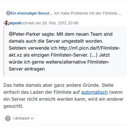
Ein ehemaliger Benutzer
Ich habe Probleme mit der Filmliste.
?
Die kann häufig nicht geladen
styroll
schrieb am
28. Feb. 2017, 20:49
werden. Ich vermute, dass es am
zuletzt editiert von
Offline
Filmlisten-Server liegt.
@Peter-Parker sagte: Mit dem neuen Team sind
Mit dem neuen Team sind damals
damals auch die Server umgestellt worden.
auch die Server umgestellt worden.
Seitdem verwende ich
Seitdem verwende ich http://m1.picn.de/f/Filmliste-
http://m1.picn.de/f/Filmliste-akt.xz
akt.xz als einzigen Filmlisten-Server. […] Jetzt
als einzigen Filmlisten-Server. In
würde ich gerne weitere/alternative Filmlisten-
irgendeinem Beitrag im alten Forum
bin ich darauf gestoßen. Jetzt würde
Server eintragen
ich gerne weitere/alternative
Filmlisten-Server eintragen. Leider
Das hatte damals aber ganz andere Gründe. Stelle
finde ich keine Aufstellung. Meine
Suchen im Forum waren aufwändig,
einfach das Laden der Filmliste auf
automatisch
(wenn
aber leider erfolglos und in den FAQ
ein Server nicht erreicht werden kann, wird ein anderer
sind sie auch nicht aufgeführt. Daher
gesucht).
meine Bitte: Wer kann möge doch
bitte eine entsprechende Liste hier
posten und in den FAQ hinterlegen.
?
1 Antwort
Merci.