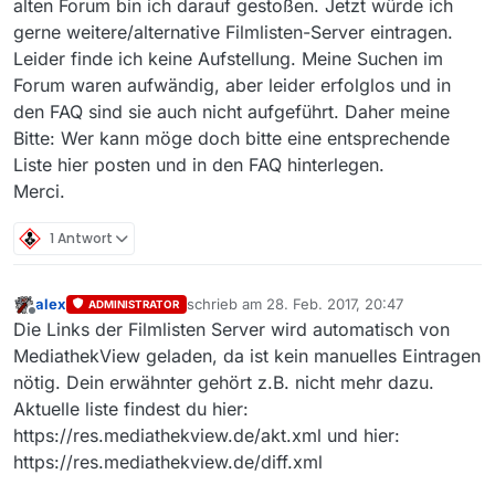
alten Forum bin ich darauf gestoßen. Jetzt würde ich
gerne weitere/alternative Filmlisten-Server eintragen.
Leider finde ich keine Aufstellung. Meine Suchen im
Forum waren aufwändig, aber leider erfolglos und in
den FAQ sind sie auch nicht aufgeführt. Daher meine
Bitte: Wer kann möge doch bitte eine entsprechende
Liste hier posten und in den FAQ hinterlegen.
Merci.
1 Antwort
alex
schrieb am
28. Feb. 2017, 20:47
ADMINISTRATOR
zuletzt editiert von
Offline
Die Links der Filmlisten Server wird automatisch von
MediathekView geladen, da ist kein manuelles Eintragen
nötig. Dein erwähnter gehört z.B. nicht mehr dazu.
Aktuelle liste findest du hier:
https://res.mediathekview.de/akt.xml und hier:
https://res.mediathekview.de/diff.xml