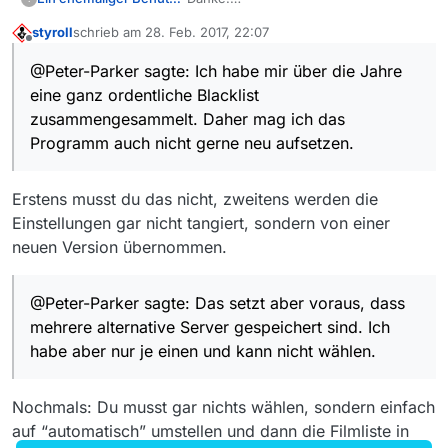
Nur scheint mein Mediathekview
styroll
schrieb am
28. Feb. 2017, 22:07
13.0.0 das nicht (mehr) zu machen.
Das entsprechende Datum zur
zuletzt editiert von
Offline
Ich habe mir über die Jahre eine ganz
automatischen Aktualisierung der
@Peter-Parker sagte: Ich habe mir über die Jahre
ordentliche Blacklist
Filmlisten-Server müsste vermutlich
<!–Akt-Filmliste–>
eine ganz ordentliche Blacklist
zusammengesammelt. Daher mag ich
dort unter
das Programm auch nicht gerne neu
<!–Update Filmliste–>
stehen bzw. erstellt werden.
zusammengesammelt. Daher mag ich das
aufsetzen.
Programm auch nicht gerne neu aufsetzen.
Die mediathek.xml wird anscheinend
auch erst nach dem ersten
Programmstart erzeugt, da sie nicht im
Erstens musst du das nicht, zweitens werden die
ZIP-Paket enthalten ist.
Einstellungen gar nicht tangiert, sondern von einer
neuen Version übernommen.
@Peter-Parker sagte: Das setzt aber voraus, dass
mehrere alternative Server gespeichert sind. Ich
habe aber nur je einen und kann nicht wählen.
Nochmals: Du musst gar nichts wählen, sondern einfach
auf “automatisch” umstellen und dann die Filmliste in