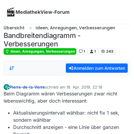
Skip to content
MediathekView-Forum
Übersicht
Ideen, Anregungen, Verbesserungen
Bandbreitendiagramm -
Verbesserungen
Ideen, Anregungen, Verbesserungen
1
1
243
Anmelden zum Antworten
Pierre-de-la-Verre
schrieb am
18. Apr. 2019, 22:18
P
zuletzt editiert von
Offline
Beim Diagramm wären Verbesserungen zwar nicht
lebenswichtig, aber doch interessant:
Aktualisierungsintervall wählbar: nicht fix 1 sek,
sondern wählbar
Durchschnitt anzeigen - eine Linie über ganzen