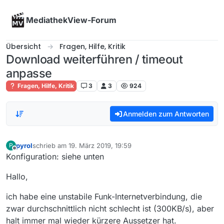
Skip to content
MediathekView-Forum
Übersicht
Fragen, Hilfe, Kritik
Download weiterführen / timeout
anpasse
Fragen, Hilfe, Kritik
3
3
924
Anmelden zum Antworten
pyrol
schrieb am
19. März 2019, 19:59
P
zuletzt editiert von
Offline
Konfiguration: siehe unten
Hallo,
ich habe eine unstabile Funk-Internetverbindung, die
zwar durchschnittlich nicht schlecht ist (300KB/s), aber
halt immer mal wieder kürzere Aussetzer hat.