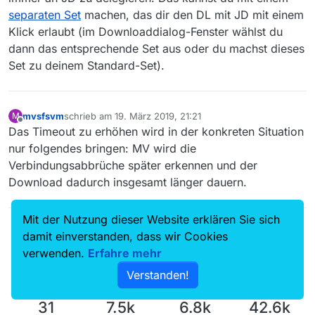
separaten Set
machen, das dir den DL mit JD mit einem
Klick erlaubt (im Downloaddialog-Fenster wählst du
dann das entsprechende Set aus oder du machst dieses
Set zu deinem Standard-Set).
mvsfsvm
schrieb am
19. März 2019, 21:21
M
zuletzt editiert von
Offline
Das Timeout zu erhöhen wird in der konkreten Situation
nur folgendes bringen: MV wird die
Verbindungsabbrüche später erkennen und der
Download dadurch insgesamt länger dauern.
Mit der Nutzung dieser Website erklären Sie sich
defector
hat am
10. März 2024, 10:50
auf dieses Thema
verwiesen
D
damit einverstanden, dass wir Cookies
verwenden.
Erfahre mehr
Verstanden!
31
7.5k
6.8k
42.6k