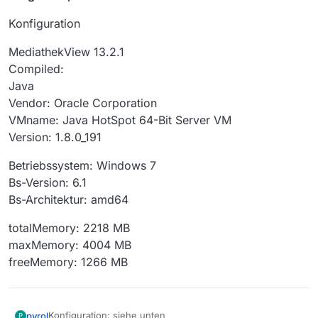
Konfiguration
MediathekView 13.2.1
Compiled:
Java
Vendor: Oracle Corporation
VMname: Java HotSpot 64-Bit Server VM
Version: 1.8.0_191
Betriebssystem: Windows 7
Bs-Version: 6.1
Bs-Architektur: amd64
totalMemory: 2218 MB
maxMemory: 4004 MB
freeMemory: 1266 MB
Konfiguration: siehe unten
pyrol
P