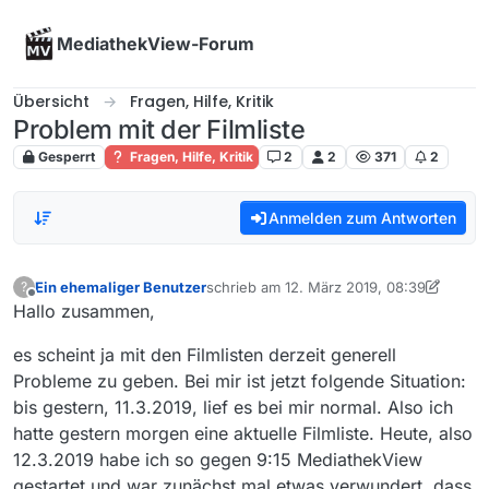
Skip to content
MediathekView-Forum
Übersicht
Fragen, Hilfe, Kritik
Problem mit der Filmliste
Gesperrt
Fragen, Hilfe, Kritik
2
2
371
2
Anmelden zum Antworten
Ein ehemaliger Benutzer
schrieb am
12. März 2019, 08:39
?
zuletzt editiert von Ein ehemaliger Benut
Offline
Hallo zusammen,
es scheint ja mit den Filmlisten derzeit generell
Probleme zu geben. Bei mir ist jetzt folgende Situation:
bis gestern, 11.3.2019, lief es bei mir normal. Also ich
hatte gestern morgen eine aktuelle Filmliste. Heute, also
12.3.2019 habe ich so gegen 9:15 MediathekView
gestartet und war zunächst mal etwas verwundert, dass