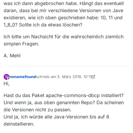
was ich dann abgebrochen habe. Hängt das eventuell
daran, dass bei mir verschiedene Versionen von Jave
. Portable Mode: false

existieren, wie ich oben geschrieben habe: 10, 11 und
. Proxy Authentication: not configured

1_8_0? Sollte ich da etwas löschen?
. Programmstart: 05.03.2019 09:53:34

. maxMemory: 954 MB

Ich bitte um Nachsicht für die wahrscheinlich ziemlich
. Version: MediathekView 13.2.1

simplen Fragen.
. Java:

. Vendor: Oracle Corporation

A. Mehl
. VMname: OpenJDK 64-Bit Server VM

. Version: 1.8.0_191

. Runtimeversion: 1.8.0_191-b12

. Programmpfad: /usr/share/java/Mediathek/

nonamefound
schrieb am
5. März 2019, 10:11
N
zuletzt editiert von nonamefound
3. Mai 2019, 11:28
. Verzeichnis Einstellungen: /root/.mediathek3

Offline
Hi,
. 

. 

Hast du das Paket apache-commons-dbcp installiert?
. 

Und wenn ja, aus oben genannten Repo? Da scheinen
. ========== ========== ========== ========== =======
die Versionen nicht zu passen.
. DURATION 0:  Start  [259,00 ms]

Und ja, ich würde alle Java-Versionen bis auf 8
.    Klasse:  Main.getPlatformWindow

deinstallieren.
. ========== ========== ========== ========== =======
. Konfig existiert nicht!
