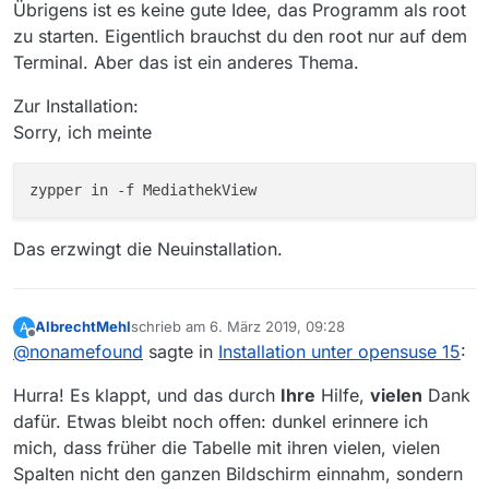
Übrigens ist es keine gute Idee, das Programm als root
. Es gibt kein Backup

zu starten. Eigentlich brauchst du den root nur auf dem
. Weder Konfig noch Backup konnte geladen werden!

Terminal. Aber das ist ein anderes Thema.
. ========== ========== ========== ========== =======
. DURATION 1:  Blacklist filtern  [55,00 ms]

Zur Installation:
.    Klasse:  ListeBlacklist.filterListAndNotifyListe
Sorry, ich meinte
.    Blacklist filtern Anzahl: 1   Dauer: 12,00 ms

. ========== ========== ========== ========== =======
. ========== ========== ========== ========== =======
. DURATION 2:  Erster Start  [1,00 ms]

.    Klasse:  MediathekGui.<init>

. ========== ========== ========== ========== =======
Das erzwingt die Neuinstallation.
. MVHttpClient: Proxy not configured

.  

.  =======================================

AlbrechtMehl
schrieb am
6. März 2019, 09:28
A
.  Systemparameter

zuletzt editiert von
Offline
@
nonamefound
sagte in
Installation unter opensuse 15
:
.  -----------------

.  Download-Timeout [s]: 250

Hurra! Es klappt, und das durch
Ihre
Hilfe,
vielen
Dank
.  max. Download-Restart: 5

dafür. Etwas bleibt noch offen: dunkel erinnere ich
.  max. Download-Restart-Http: 10

mich, dass früher die Tabelle mit ihren vielen, vielen
.  Download weiterführen in [s]: 60

Spalten nicht den ganzen Bildschirm einnahm, sondern
.  Download Fehlermeldung anzeigen [s]: 120
