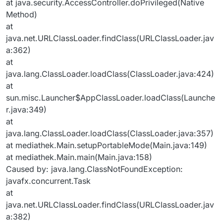
at java.security.AccessController.doPrivileged(Native
Method)
at
java.net.URLClassLoader.findClass(URLClassLoader.jav
a:362)
at
java.lang.ClassLoader.loadClass(ClassLoader.java:424)
at
sun.misc.Launcher$AppClassLoader.loadClass(Launche
r.java:349)
at
java.lang.ClassLoader.loadClass(ClassLoader.java:357)
at mediathek.Main.setupPortableMode(Main.java:149)
at mediathek.Main.main(Main.java:158)
Caused by: java.lang.ClassNotFoundException:
javafx.concurrent.Task
at
java.net.URLClassLoader.findClass(URLClassLoader.jav
a:382)