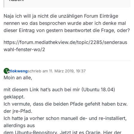
in der Online-Hilfe habe ich das nicht gefunden,
        at mSearch.daten.DatenFilm$Database.initializ
wahrscheinlich nur übersehen. Bitte, schreiben
        at mSearch.daten.DatenFilm$Database.access$00
Sie noch, wo man was eingeben muss, um diese
Naja ich will ja nicht die unzähligen Forum Einträge
        at mSearch.daten.DatenFilm.<clinit>(DatenFilm
Suchmöglichkeiten wieder zu haben.
nennen wo das besprochen wurde aber ich denke mal
        at mediathek.tool.table.MVFilmTable.setupTabl
dieser Eintrag von gestern beantwortet die Frage, oder?
        at mediathek.tool.table.MVTable.<init>(MVTabl
        at mediathek.tool.table.MVFilmTable.<init>(MV
https://forum.mediathekview.de/topic/2285/senderaus
        at mediathek.gui.GuiFilme.<init>(GuiFilme.jav
wahl-fenster-wo/2
        at mediathek.MediathekGui.initTabs(MediathekG
        at mediathek.MediathekGui.init(MediathekGui.j
        at mediathek.MediathekGui.<init>(MediathekGui
        at mediathek.Main.getPlatformWindow(Main.java
tlokweng
schrieb am
11. März 2019, 19:37
T
zuletzt editiert von
Offline
        at mediathek.Main.lambda$startGuiMode$0(Main.
Moin an alle,
        at java.awt.event.InvocationEvent.dispatch(In
        at java.awt.EventQueue.dispatchEventImpl(Even
mit diesem Link hat’s auch bei mir (Ubuntu 18.04)
        at java.awt.EventQueue.access$500(EventQueue.
geklappt.
        at java.awt.EventQueue$3.run(EventQueue.java:
Ich vermute, dass die beiden Pfade gefehlt haben bzw.
        at java.awt.EventQueue$3.run(EventQueue.java:
der jre-Pfad.
        at java.security.AccessController.doPrivilege
Ich hatte ja vorher schon manuell de- und re-installiert,
        at java.security.ProtectionDomain$JavaSecurit
allerdings aus
        at java.awt.EventQueue.dispatchEvent(EventQue
        at java.awt.EventDispatchThread.pumpOneEventF
dem Ubuntu-Repository. Jetzt ist es Oracle. Hier der