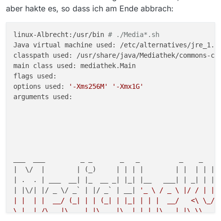
at
aber hakte es, so dass ich am Ende abbrach:
sun.misc.Launcher$AppClassLoader.loadClass(Launc
her.java:349)
at
linux-Albrecht:/usr/bin 
# ./Media*.sh
java.lang.ClassLoader.loadClass(ClassLoader.java:357
Java virtual machine used: /etc/alternatives/jre_1.8.
)
classpath used: /usr/share/java/Mediathek/commons-co
… 14 more
main class used: mediathek.Main

chris@newnuc:/usr/share/mediathekview/Mediathek
flags used: 

View-13.2.1$ ^C
options used: 
'-Xms256M'
'-Xmx1G'
chris@newnuc:/usr/share/mediathekview/Mediathek
arguments used:                                     
View-13.2.1$
___  ___         _ _       _   _          _    _   _
|  \/  |        | (_)     | | | |        | |  | | | 
| .  . | ___  __| |_  __ _| |_| |__   ___| | _| | | 
| |\/| |/ _ \/ _` | |/ _` | __| 
'_ \ / _ \ |/ / | | 
| |  | |  __/ (_| | | (_| | |_| | | |  __/   <\ \_/ 
\_|  |_/\___|\__,_|_|\__,_|\__|_| |_|\___|_|\_\\___/|