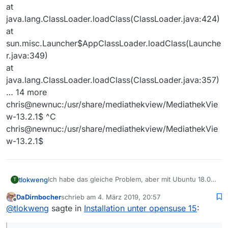
at
java.lang.ClassLoader.loadClass(ClassLoader.java:424)
at
sun.misc.Launcher$AppClassLoader.loadClass(Launche
r.java:349)
at
java.lang.ClassLoader.loadClass(ClassLoader.java:357)
… 14 more
chris@newnuc:/usr/share/mediathekview/MediathekVie
w-13.2.1$ ^C
chris@newnuc:/usr/share/mediathekview/MediathekVie
w-13.2.1$
Ich habe das gleiche Problem, aber mit Ubuntu 18.01
tlokweng
T
Und zwar seit 2 Tagen. Keine Neuinstallation, jedoch
DaDirnbocher
schrieb am
4. März 2019, 20:57
ein Update von Ubuntu. MV12.x funktionierte
zuletzt editiert von
Offline
@
tlokweng
sagte in
Installation unter opensuse 15
:
ploetzlich nicht mehr. Ich habe daraufhin die aktuelle
| / | | (
) | | | | | | | | | (
)
Version runtergeladen, Erfolg: s.u. - gleich wie
| . . | ___
| |
__
| |
| |
_
| |
| | | |
_____ __
Albrecht Mehl.