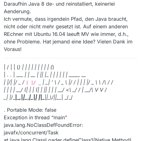
Daraufhin Java 8 de- und reinstalliert, keinerlei
Aenderung.
Ich vermute, dass irgendein Pfad, den Java braucht,
nicht oder nicht mehr gesetzt ist. Auf einem anderen
REchner mit Ubuntu 16.04 laeuft MV wie immer, d.h.,
ohne Probleme. Hat jemand eine Idee? Vielen Dank im
Voraus!
| / | | (
) | | | | | | | | | (
)
| . . | ___
| |
__
| |
| |
_
| |
| | | |
_____ __
| |/| |/ _ /
| _
| ’
\ / _ \ |/ / | | | |/ _ \ \ /\ / /
| |/ _
| | | | __/ (
| | | (
| | |
| | | | __/ <\ _/ / | __/\ V V /
_| |
/_
|_
,
|
|_
,
|_
|
| |
|_
|
|_\
/|
|_
_| _/_/
. Portable Mode: false
Exception in thread “main”
java.lang.NoClassDefFoundError:
javafx/concurrent/Task
at java.lang.ClassLoader.defineClass1(Native Method)