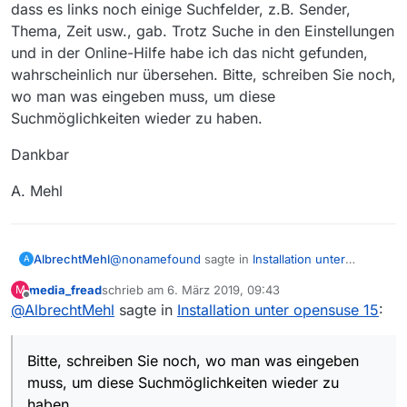
.  Downoadprogress anzeigen: true

dass es links noch einige Suchfelder, z.B. Sender,
.  User-Agent: MediathekView

Thema, Zeit usw., gab. Trotz Suche in den Einstellungen
.  =======================================

und in der Online-Hilfe habe ich das nicht gefunden,
.  

wahrscheinlich nur übersehen. Bitte, schreiben Sie noch,
. ========== ========== ========== ========== =======
wo man was eingeben muss, um diese
. DURATION 3:  Start Gui  [14,71 s]

Suchmöglichkeiten wieder zu haben.
.    Klasse:  Main.getPlatformWindow

. ========== ========== ========== ========== =======
Dankbar
. initializeDatabase()

Exception in thread "AWT-EventQueue-0" java.lang.Uns
A. Mehl
        at java.lang.ClassLoader.defineClass1(Native 
        at java.lang.ClassLoader.defineClass(ClassLoa
        at java.security.SecureClassLoader.defineClas
        at java.net.URLClassLoader.defineClass(URLCla
@
nonamefound
sagte in
Installation unter
AlbrechtMehl
A
        at java.net.URLClassLoader.access$100(URLClas
opensuse 15
:
media_fread
schrieb am
6. März 2019, 09:43
M
        at java.net.URLClassLoader$1.run(URLClassLoad
Hurra! Es klappt, und das durch
Ihre
Hilfe,
zuletzt editiert von
Offline
@
AlbrechtMehl
sagte in
Installation unter opensuse 15
:
vielen
Dank dafür. Etwas bleibt noch offen:
        at java.net.URLClassLoader$1.run(URLClassLoad
dunkel erinnere ich mich, dass früher die Tabelle
Dankbar
        at java.security.AccessController.doPrivilege
mit ihren vielen, vielen Spalten nicht den ganzen
        at java.net.URLClassLoader.findClass(URLClass
Bitte, schreiben Sie noch, wo man was eingeben
Bildschirm einnahm, sondern dass es links noch
A. Mehl
        at java.lang.ClassLoader.loadClass(ClassLoade
einige Suchfelder, z.B. Sender, Thema, Zeit
muss, um diese Suchmöglichkeiten wieder zu
        at sun.misc.Launcher$AppClassLoader.loadClass
usw., gab. Trotz Suche in den Einstellungen und
haben.
        at java.lang.ClassLoader.loadClass(ClassLoade