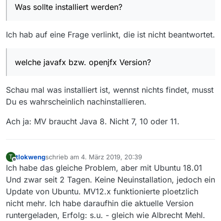
Was sollte installiert werden?
bedeutet, dass alle Abhängigkeiten erfüllt
am@linux-Albrecht:/usr/bin> clear

sind.
Was ist an dieser Meinung falsch?
Ich hab auf eine Frage verlinkt, die ist nicht beantwortet.
Laut Installationswerkzeug yast von
opensuse sind installiert:
welche javafx bzw. openjfx Version?
java-10-openjdk
java-10-openjdk-headless
java-11-openjdk
Schau mal was installiert ist, wennst nichts findet, musst
java-11-openjdk-headless
java-1_8_0-openjdk
Du es wahrscheinlich nachinstallieren.
java-1_8_0-openjdk-headless
Ach ja: MV braucht Java 8. Nicht 7, 10 oder 11.
Sollte davon etwas gelöscht werden, was?
Was sollte installiert werden? Woher, z.B.
opensuse oder Oracle? Wäre damit das
tlokweng
schrieb am
4. März 2019, 20:39
T
zuletzt editiert von
JFX-Problem gelöst?
Offline
Ich habe das gleiche Problem, aber mit Ubuntu 18.01
Und zwar seit 2 Tagen. Keine Neuinstallation, jedoch ein
Update von Ubuntu. MV12.x funktionierte ploetzlich
nicht mehr. Ich habe daraufhin die aktuelle Version
runtergeladen, Erfolg: s.u. - gleich wie Albrecht Mehl.