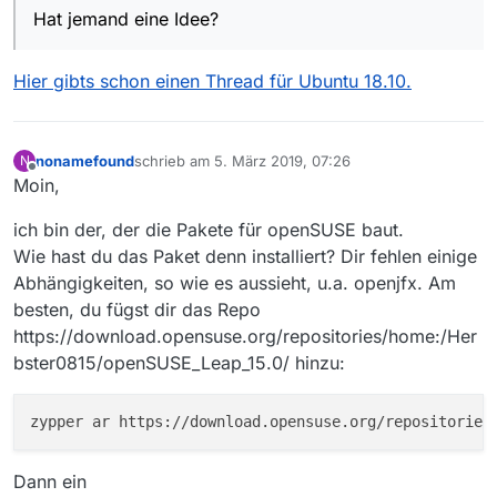
| |/| |/ _ /
| |/ _
| _
| ’
\ / _ \ |/ / | | | |/ _ \ \ /\ / /
. Portable Mode: false
Hat jemand eine Idee?
Daraufhin Java 8 de- und reinstalliert, keinerlei
| | | | __/ (
| | | (
| | |
| | | | __/ <\ _/ / | __/\ V V /
Exception in thread “main”
Aenderung.
_| |
/_
|_
,
|
|_
,
|_
|
| |
|_
|
|_\
/|
|_
_| _/_/
java.lang.NoClassDefFoundError:
Ich vermute, dass irgendein Pfad, den Java braucht,
Hier gibts schon einen Thread für Ubuntu 18.10.
javafx/concurrent/Task
nicht oder nicht mehr gesetzt ist. Auf einem anderen
at java.lang.ClassLoader.defineClass1(Native Method)
REchner mit Ubuntu 16.04 laeuft MV wie immer, d.h.,
at
ohne Probleme. Hat jemand eine Idee? Vielen Dank
java.lang.ClassLoader.defineClass(ClassLoader.java:7
im Voraus!
nonamefound
schrieb am
5. März 2019, 07:26
N
63)
zuletzt editiert von
Offline
Moin,
at
java.security.SecureClassLoader.defineClass(Secure
ClassLoader.java:142)
ich bin der, der die Pakete für openSUSE baut.
at
Wie hast du das Paket denn installiert? Dir fehlen einige
java.net.URLClassLoader.defineClass(URLClassLoade
Abhängigkeiten, so wie es aussieht, u.a. openjfx. Am
r.java:468)
besten, du fügst dir das Repo
at
java.net.URLClassLoader.access$100(URLClassLoade
https://download.opensuse.org/repositories/home:/Her
r.java:74)
bster0815/openSUSE_Leap_15.0/ hinzu:
at
java.net.URLClassLoader$1.run(URLClassLoader.java:
369)
at
java.net.URLClassLoader$1.run(URLClassLoader.java:
Dann ein
363)