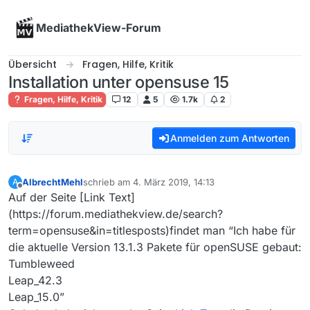
Skip to content
MediathekView-Forum
Übersicht
Fragen, Hilfe, Kritik
Installation unter opensuse 15
Fragen, Hilfe, Kritik
12
5
1.7k
2
Anmelden zum Antworten
AlbrechtMehl
schrieb am
4. März 2019, 14:13
A
zuletzt editiert von
Offline
Auf der Seite [Link Text]
(https://forum.mediathekview.de/search?
term=opensuse&in=titlesposts)findet man “Ich habe für
die aktuelle Version 13.1.3 Pakete für openSUSE gebaut:
Tumbleweed
Leap_42.3
Leap_15.0”