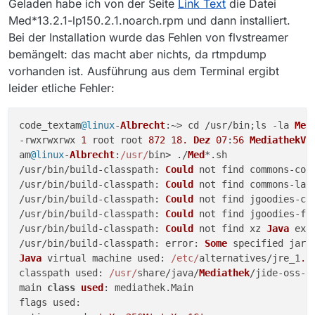
Geladen habe ich von der Seite
Link Text
die Datei
Med*13.2.1-lp150.2.1.noarch.rpm und dann installiert.
Bei der Installation wurde das Fehlen von flvstreamer
bemängelt: das macht aber nichts, da rtmpdump
vorhanden ist. Ausführung aus dem Terminal ergibt
leider etliche Fehler:
code_textam
@linux
-
Albrecht
:~> cd /usr/bin;ls -la 
Me
*
-rwxrwxrwx 
1
 root root 
872
18.
Dez
07
:
56
MediathekVi
am
@linux
-
Albrecht
:
/usr/
bin> ./
Med
*.
sh
/usr/bin/build-
classpath
: 
Could
 not find commons-com
/usr/bin/build-
classpath
: 
Could
 not find commons-lan
/usr/bin/build-
classpath
: 
Could
 not find jgoodies-co
/usr/bin/build-
classpath
: 
Could
 not find jgoodies-fo
/usr/bin/build-
classpath
: 
Could
 not find xz 
Java
 ext
/usr/bin/build-
classpath
: 
error
: 
Some
Java
 virtual machine 
used
: 
/etc/
alternatives/jre_1
.8
classpath 
used
: 
/usr/
share/java/
Mediathek
/jide-oss-
3
main 
class
used
: mediathek.
Main
flags 
used
: 
