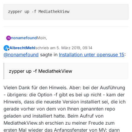
at java.security.AccessController.doPrivileged(Native
Method)
zypper up -f MediathekView
at
java.net.URLClassLoader.findClass(URLClassLoader.j
ava:362)
at
java.lang.ClassLoader.loadClass(ClassLoader.java:42
Moin,
nonamefound
N
4)
at
AlbrechtMehl
schrieb am
5. März 2019, 09:14
A
ich bin der, der die Pakete für openSUSE baut.
zuletzt editiert von
sun.misc.Launcher$AppClassLoader.loadClass(Launc
Offline
@
nonamefound
sagte in
Installation unter opensuse 15
:
Wie hast du das Paket denn installiert? Dir
her.java:349)
fehlen einige Abhängigkeiten, so wie es
at
aussieht, u.a. openjfx. Am besten, du fügst dir
java.lang.ClassLoader.loadClass(ClassLoader.java:357
zypper up -f MediathekView
Dann ein
das Repo
)
https://download.opensuse.org/repositories/ho
at mediathek.Main.setupPortableMode(Main.java:149)
zypper up -f MediathekView
me:/Herbster0815/openSUSE_Leap_15.0/ hinzu:
at mediathek.Main.main(Main.java:158)
Vielen Dank für den Hinweis. Aber: bei der Ausführung
Caused by: java.lang.ClassNotFoundException:
- übrigens: die Option -f gibt es bei up nicht - kam der
javafx.concurrent.Task
Hinweis, dass die neueste Version installiert sei, die ich
at
java.net.URLClassLoader.findClass(URLClassLoader.j
gerade vorher von dem von Ihnen genannten repo
ava:382)
geladen und installiert hatte. Beim Aufruf von
at
MediathekView.sh erschien zu meiner Freude zum
java.lang.ClassLoader.loadClass(ClassLoader.java:42
ersten Mal wieder das Anfangsfenster von MV; dann
4)