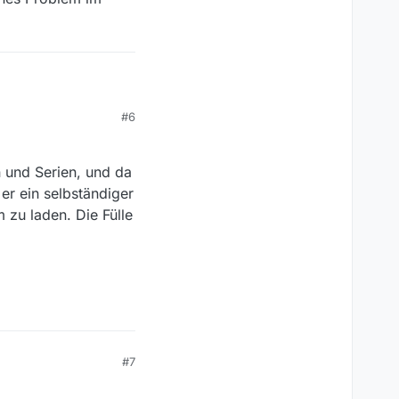
#6
e Implementierung des
ersion: als Thema
n und Serien, und da
n.
n.
er ein selbständiger
 zu laden. Die Fülle
#7