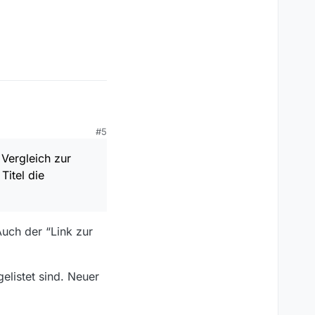
#5
e Implementierung des
 Vergleich zur
ersion: als Thema
itel die
n.
n.
Auch der “Link zur
elistet sind. Neuer