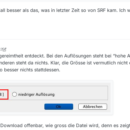
all besser als das, was in letzter Zeit so von SRF kam. Ich 
m 02.01.2019 20 Uhr.
37
tian
1. Feb. 2019, 21:37
ngereimtheit entdeckt. Bei den Auflösungen steht bei “hohe 
eren steht da nichts. Klar, die Grösse ist vermutlich nicht 
so besser nichts stattdessen.
Download offenbar, wie gross die Datei wird, denn es zeigt