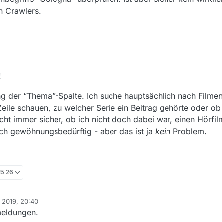
n Crawlers.
me mit fehlenden Filmen für den SRF häufen, würde ich gerne die neu
!
ten.
Thema und Titel ändert sich dabei allerdings im Vergleich zur aktuellen V
ng der “Thema”-Spalte. Ich suche hauptsächlich nach Filme
amen aus
Sendungen A-Z
verwendet, als Titel die entsprechenden Folge
folgende
Filmliste
manuell importieren und hier Anmerkungen dazu gebe
Zeile schauen, zu welcher Serie ein Beitrag gehörte oder ob 
cht immer sicher, ob ich nicht doch dabei war, einen Hörfilm
r eure Hilfe.
ch gewöhnungsbedürftig - aber das ist ja
kein
Problem.
m 02.01.2019 20 Uhr.
15:26
. 2019, 20:40
meldungen.