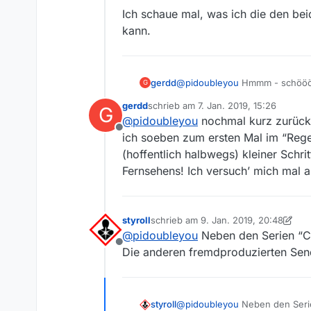
Ich schaue mal, was ich die den b
kann.
@
pidoubleyou
Hmmm - schööö
gerdd
G
gerdd
schrieb am
7. Jan. 2019, 15:26
G
Für mich das beste ist die Be
zuletzt editiert von
@
pidoubleyou
nochmal kurz zurückg
ich bisher stets auf der URL-Ze
Offline
Vorher war ich mir auch nicht i
Danke, die Arbeit hat gelohnt!
ich soeben zum ersten Mal im “Rege
zunächst mal noch gewöhnungsb
(hoffentlich halbwegs) kleiner Schri
Fernsehens! Ich versuch’ mich mal a
styroll
schrieb am
9. Jan. 2019, 20:48
zuletzt editiert von styroll
1. Sept. 201
@
pidoubleyou
Neben den Serien “C
Offline
Die anderen fremdproduzierten Sendu
styroll
@
pidoubleyou
Neben den Seri