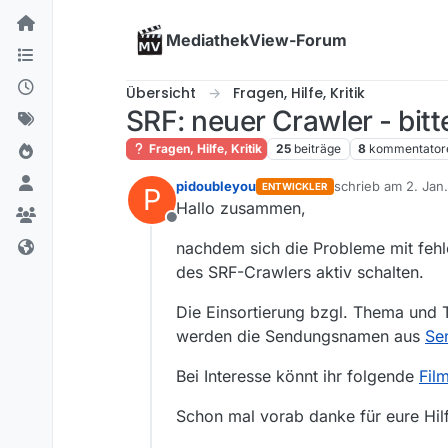
Skip to content
MediathekView-Forum
Übersicht
Fragen, Hilfe, Kritik
SRF: neuer Crawler - bitt
Fragen, Hilfe, Kritik
25
beiträge
8
kommentator
pidoubleyou
schrieb am
2. Jan
ENTWICKLER
P
zuletzt editiert von
Hallo zusammen,
Offline
nachdem sich die Probleme mit fehl
des SRF-Crawlers aktiv schalten.
Die Einsortierung bzgl. Thema und Ti
werden die Sendungsnamen aus
Se
Bei Interesse könnt ihr folgende
Film
Schon mal vorab danke für eure Hil