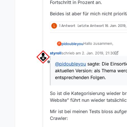
Fortschritt in Prozent an.
Beides ist aber für mich nicht priorit
L
1 Antwort
Letzte Antwort
16. Jan. 2019,
Hallo zusammen,
pidoubleyou
P
styroll
schrieb am
2. Jan. 2019, 21:30
nachdem sich die Proble
zuletzt editiert von styroll
1. März 201
SRF-Crawlers aktiv schal
@
pidoubleyou
sagte: Die Einsorti
Offline
Die Einsortierung bzgl. 
aktuellen Version: als Thema we
werden die Sendungsn
Bei Interesse könnt ihr 
entsprechenden Folgen.
Schon mal vorab danke fü
So ist die Kategorisierung wieder br
P.S. Die Filmliste ist vo
Website” führt nun wieder tatsächli
Mir ist bei meinen Tests bloss aufge
Crawler: