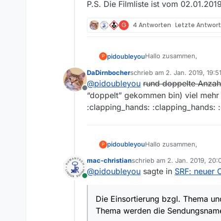
P.S. Die Filmliste ist vom 02.01.201
G
4 Antworten
Letzte Antwor
Hallo zusammen,
pidoubleyou
P
DaDirnbocher
schrieb am
2. Jan. 2019, 19:5
nachdem sich die Proble
zuletzt editiert von DaDirnbo
@
pidoubleyou
rund doppelte Anzah
SRF-Crawlers aktiv schal
Offline
Die Einsortierung bzgl. 
“doppelt” gekommen bin) viel mehr 
werden die Sendungsn
:clapping_hands: :clapping_hands: 
Bei Interesse könnt ihr 
Schon mal vorab danke fü
Hallo zusammen,
pidoubleyou
P
P.S. Die Filmliste ist vo
mac-christian
schrieb am
2. Jan. 2019, 20:
nachdem sich die Proble
zuletzt editiert von
@
pidoubleyou
sagte in
SRF: neuer C
SRF-Crawlers aktiv schal
Online
Die Einsortierung bzgl. 
werden die Sendungsn
Die Einsortierung bzgl. Thema und 
Bei Interesse könnt ihr 
Thema werden die Sendungsnam
Schon mal vorab danke fü