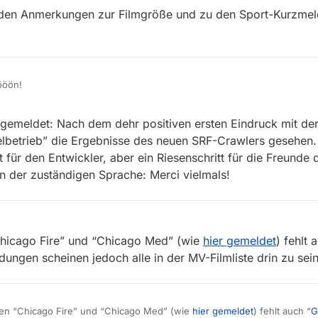
eiden Anmerkungen zur Filmgröße und zu den Sport-Kurzm
öön!
stückung der “Thema”-Spalte. Ich suche hauptsächlich nach Filmen und 
emeldet: Nach dem dehr positiven ersten Eindruck mit der 
ile schauen, zu welcher Serie ein Beitrag gehörte oder ob er ein selbst
mmer sicher, ob ich nicht doch dabei war, einen Hörfilm zu laden. Die F
lbetrieb” die Ergebnisse des neuen SRF-Crawlers gesehen. E
edürftig - aber das ist ja
kein
Problem.
tt für den Entwickler, aber ein Riesenschritt für die Freund
n der zuständigen Sprache: Merci vielmals!
9, 21:49
hicago Fire” und “Chicago Med” (wie
hier gemeldet
) fehlt 
ngen scheinen jedoch alle in der MV-Filmliste drin zu sein
en “Chicago Fire” und “Chicago Med” (wie
hier gemeldet
) fehlt auch “
G