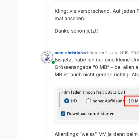
Klingt vielversprechend. Auf jeden F
P.S. Die Filmliste ist vo
mal ansehen.
Danke schon jetzt!
mac-christian
schrieb am
2. Jan. 2019, 20:
zuletzt editiert von mac-chris
Bis jetzt habe ich nur eine kleine U
Online
Grössenangabe “0 MB” - bei allen and
MB ist auch nicht gerade richtig. Al
Allerdings “weiss” MV ja dann beim 