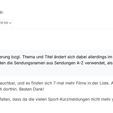
är.
 15:59
me mit fehlenden Filmen für den SRF häufen, würde ich gerne die neu
9, 08:56
ten.
erung bzgl. Thema und Titel ändert sich dabei allerdings im
Thema und Titel ändert sich dabei allerdings im Vergleich zur aktuellen V
rden die Sendungsnamen aus Sendungen A-Z verwendet, als T
amen aus
Sendungen A-Z
verwendet, als Titel die entsprechenden Folge
folgende
Filmliste
manuell importieren und hier Anmerkungen dazu gebe
r eure Hilfe.
auchbar, und es finden sich 7-mal mehr Filme in der Liste. 
m 02.01.2019 20 Uhr.
ch dorthin. Besten Dank!
fallen, dass da die vielen Sport-Kurzmeldungen nicht mehr g