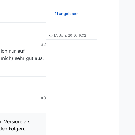
11 ungelesen
17. Jan. 2019, 19:32
#2
e Implementierung des
ich nur auf
ersion: als Thema
mich) sehr gut aus.
n.
n.
#3
e Implementierung des
ersion: als Thema
n.
n Version: als
n.
den Folgen.