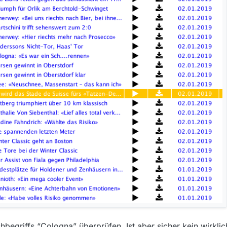
begriffs “Cologna” überprüfen. Ist aber sicher kein wirkli