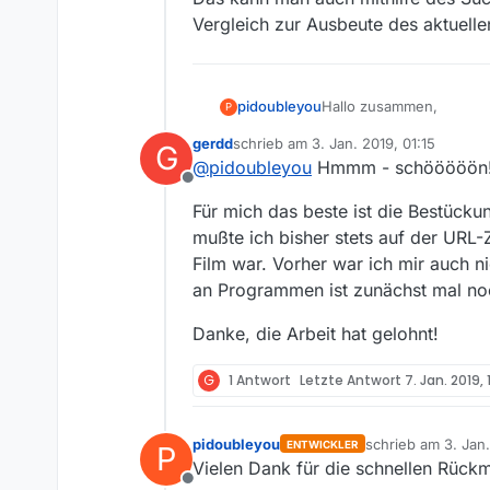
Vergleich zur Ausbeute des aktuelle
Hallo zusammen,
pidoubleyou
P
gerdd
schrieb am
3. Jan. 2019, 01:15
G
nachdem sich die Proble
zuletzt editiert von
@
pidoubleyou
Hmmm - schööööön
SRF-Crawlers aktiv schal
Offline
Die Einsortierung bzgl. 
Für mich das beste ist die Bestücku
werden die Sendungsn
Bei Interesse könnt ihr 
mußte ich bisher stets auf der URL-
Film war. Vorher war ich mir auch ni
Schon mal vorab danke fü
an Programmen ist zunächst mal no
P.S. Die Filmliste ist vo
Danke, die Arbeit hat gelohnt!
G
1 Antwort
Letzte Antwort
7. Jan. 2019, 
pidoubleyou
schrieb am
3. Jan
ENTWICKLER
P
zuletzt editiert von
Vielen Dank für die schnellen Rück
Offline