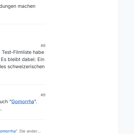
eldungen machen
#8
Serien, und da mußte
Test-Filmliste habe
ändiger Film war.
ülle an Programmen ist
s bleibt dabei: Ein
e des schweizerischen
#9
auch “
Gomorrha
”.
.
omorrha
”. Die anderen