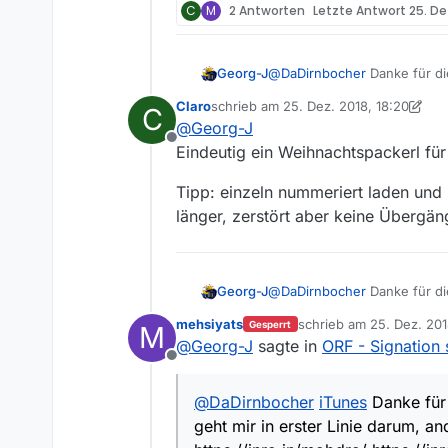
C
M
2 Antworten
Letzte Antwort
25. De
Georg-J
@
DaDirnbocher
Danke für di
darum, andere Downloader 
Claro
schrieb am
25. Dez. 2018, 18:20
C
zuletzt editiert von Claro
@
Georg-J
Offline
Eindeutig ein Weihnachtspackerl für
Tipp: einzeln nummeriert laden und
länger, zerstört aber keine Übergän
Georg-J
@
DaDirnbocher
Danke für di
darum, andere Downloader 
mehsiyats
schrieb am
25. Dez. 201
Gesperrt
M
zuletzt editiert von Me
@
Georg-J
sagte in
ORF - Signation 
Offline
@
DaDirnbocher
iTunes
Danke für 
geht mir in erster Linie darum,