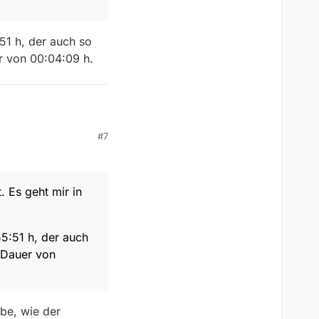
51 h, der auch so
er von 00:04:09 h.
 keinen zum Download
#7
postet. Es geht mir
anagen.
, der auch so herunter
09 h.
 Es geht mir in
55:51 h, der auch
r Dauer von
lbe, wie der