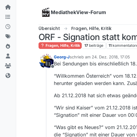
Skip to content
MediathekView-Forum
Übersicht
Fragen, Hilfe, Kritik
ORF - Signation statt ko
Fragen, Hilfe, Kritik
17
beiträge
11
kommentator
Georg-J
schrieb am
24. Dez. 2018, 17:05
zuletzt editiert von
Bei Sendungen bis einschließlich 18.
Offline
“Willkommen Österreich” vom 18.12.2
herunter geladen werden kann. Zusät
Ab 21.12.2018 hat sich etwas geände
“Wir sind Kaiser” vom 21.12.2018 ist
“Signation” mit einer Dauer von 00:0
“Was gibt es Neues?” vom 21.12.2018 
die “Signation” mit einer Dauer von 0