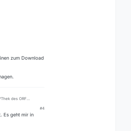
keinen zum Download
nagen.
TVThek des ORF
#4
 Es geht mir in