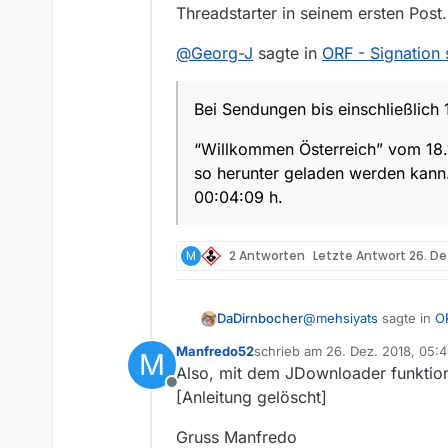
Threadstarter in seinem ersten Post.
@
Georg-J
sagte in
ORF - Signation 
Bei Sendungen bis einschließlich 1
“Willkommen Österreich” vom 18.12
so herunter geladen werden kann. 
00:04:09 h.
M
2 Antworten
Letzte Antwort
26. De
@
mehsiyats
sagte in
OR
DaDirnbocher
Manfredo52
schrieb am
26. Dez. 2018, 05:
M
zuletzt editiert von MenchenS
Also, mit dem JDownloader funktion
DaDirnbocher Danke 
Offline
erster Linie darum
[Anleitung gelöscht]
Sag liest Du eigentlich
Threadstarter in seine
“Willkommen Österrei
Gruss Manfredo
herunter geladen we
@
Georg-J
sagte in
ORF