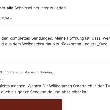
aher
alle
Schnipsel herunter zu laden.
, 21:04
den kompletten Sendungen. Meine Hoffnung ist, dass, wer d
bald aus dem Weihnachtsurlaub zurückkommt. :neutral_face:
ich 18.12.2018 ist alles in Ordnung:
:04
18.12.2018 ist in der Filmliste mit einem Eintrag der Dauer 00:55:51 h, 
nichts machen. Wennst Dir Willkommen Österreich in der 
ich gibt es auch einen Eintrag “Signation” mit einer Dauer von 00:04:09
 geändert:
 auch als ganze Sendung da und abspielbar ist:
018 ist in der Filmliste mit einem Eintrag der Dauer 00:45:31 h, der Link z
on 00:05:05 h. Diese hat keinen Eintrag in der Filmliste.