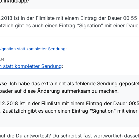
o.in/tutuapp/
018 ist in der Filmliste mit einem Eintrag der Dauer 00:55:
zlich gibt es auch einen Eintrag “Signation” mit einer Dau
 den deutlichen Sprüngen, wenn man das in der TVThek abspielt.
ignation statt kompletter Sendung
:
enn der ORF offensichtlich keinen Gesamtfilm anbietet, kann MV auch
:04
n statt kompletter Sendung
:
anke für die Analyse. Ich habe das extra
nicht
als fehlende Sendung ge
eten Tools kann man zumindest den Download aller Teile auf einmal m
 andere Downloader auf diese Änderung aufmerksam zu machen.
m 18.12.2018 ist in der Filmliste mit einem Eintrag der Dauer 00:55:51 h
ttps://inro.in/tutuapp/
zlich gibt es auch einen Eintrag “Signation” mit einer Dauer von 00:04:
se. Ich habe das extra nicht als fehlende Sendung gepostet.
loader auf diese Änderung aufmerksam zu machen.
.2018 ist in der Filmliste mit einem Eintrag der Dauer 00:
Zusätzlich gibt es auch einen Eintrag “Signation” mit eine
auf die Du antwortest? Du schreibst fast wortwörtlich dasse