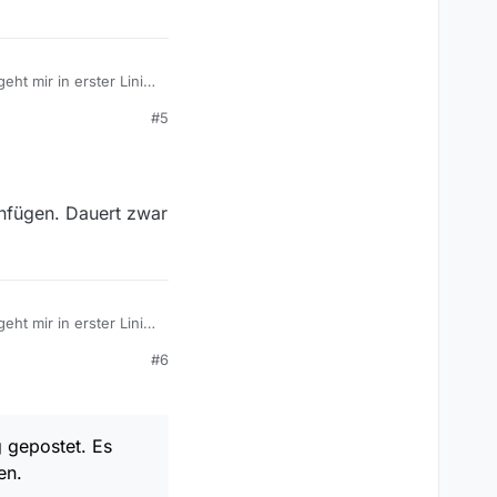
ht mir in erster Linie
#5
enfügen. Dauert zwar
ht mir in erster Linie
#6
 gepostet. Es
en.