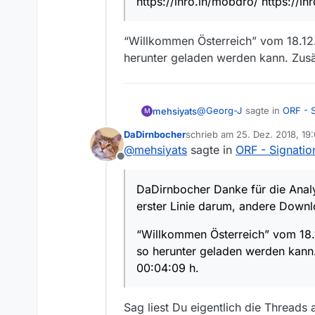
https://inro.in/mobdro/ https://inr
“Willkommen Österreich” vom 18.12.2
herunter geladen werden kann. Zusät
Das merkt man auch an
@
Georg-J
sagte in
ORF - S
mehsiyats
M
Mit anderen Worten: W
DaDirnbocher
schrieb am
25. Dez. 2018, 19
liefern.
zuletzt editiert von
@
mehsiyats
sagte in
ORF - Signatio
@
DaDirnbocher
iTunes
D
Anmerkung: Mit geeign
Offline
in erster Linie darum,
“Willkommen Österreich” vo
https://inro.in/mobdro/ h
geladen werden kann. Zusät
DaDirnbocher Danke für die Analy
erster Linie darum, andere Down
“Willkommen Österreich” vom 18.12
so herunter geladen werden kann. 
00:04:09 h.
Sag liest Du eigentlich die Threads 