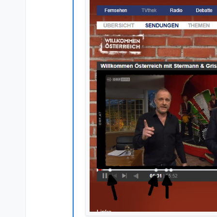
“Was gibt es Neues?” vom 21.1
“Signation” mit einer Dauer v
Für eine komplette Sendung