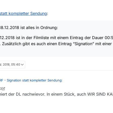
statt kompletter Sendung
:
8.12.2018 ist alles in Ordnung:
.2018 ist in der Filmliste mit einem Eintrag der Dauer 00:
Zusätzlich gibt es auch einen Eintrag “Signation” mit eine
z. 2018, 05:40
F - Signation statt kompletter Sendung
:
40
ued
iert der DL nachwievor. In einem Stück, auch WIR SIND KA
für die Analyse. Ich habe das extra nicht als fehlende Sendung gepostet
, andere Downloader auf diese Änderung aufmerksam zu machen.
 die Threads auf die Du antwortest? Du schreibst fast wortwörtlich dasse
m ersten Post.
ch” vom 18.12.2018 ist in der Filmliste mit einem Eintrag der Dauer 00:5
rden kann. Zusätzlich gibt es auch einen Eintrag “Signation” mit einer 
 - Signation statt kompletter Sendung
: