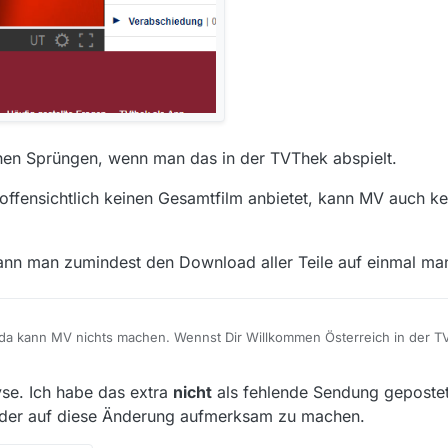
hen Sprüngen, wenn man das in der TVThek abspielt.
offensichtlich keinen Gesamtfilm anbietet, kann MV auch 
ann man zumindest den Download aller Teile auf einmal ma
 da kann MV nichts machen. Wennst Dir Willkommen Österreich in der 
s die Sendung auch als ganze Sendung da und abspielbar ist:
tet der ORF nur mehr die einzelnen Teile an:
se. Ich habe das extra
nicht
als fehlende Sendung gepostet.
ader auf diese Änderung aufmerksam zu machen.