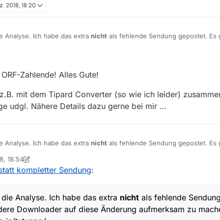
z. 2018, 18:20
e Analyse. Ich habe das extra
nicht
als fehlende Sendung gepostet. Es ge
auf diese Änderung aufmerksam zu machen.
 ORF-Zahlende! Alles Gute!
 z.B. mit dem Tipard Converter (so wie ich leider) zusamm
ge udgl. Nähere Details dazu gerne bei mir …
e Analyse. Ich habe das extra
nicht
als fehlende Sendung gepostet. Es ge
auf diese Änderung aufmerksam zu machen.
8, 18:54
nchenSued
statt kompletter Sendung
:
die Analyse. Ich habe das extra
nicht
als fehlende Sendung
 andere Downloader auf diese Änderung aufmerksam zu mach