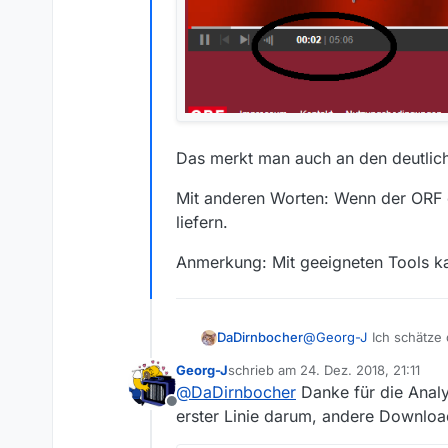
Das merkt man auch an den deutlic
Mit anderen Worten: Wenn der ORF 
liefern.
Anmerkung: Mit geeigneten Tools k
@
Georg-J
Ich schätze
DaDirnbocher
anschaust, siehst, das
Georg-J
schrieb am
24. Dez. 2018, 21:11
Bei Wir sind Kaiser bie
zuletzt editiert von
@
DaDirnbocher
Danke für die Analy
Offline
erster Linie darum, andere Downlo