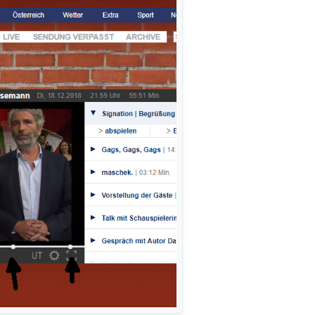
2.2018 ist in der Filmliste mit einem Eintrag der Dauer 00:40:07 h, der L
on 00:01:14 h. Diese hat keinen Eintrag in der Filmliste.
 sind daher
alle
Schnipsel herunter zu laden.