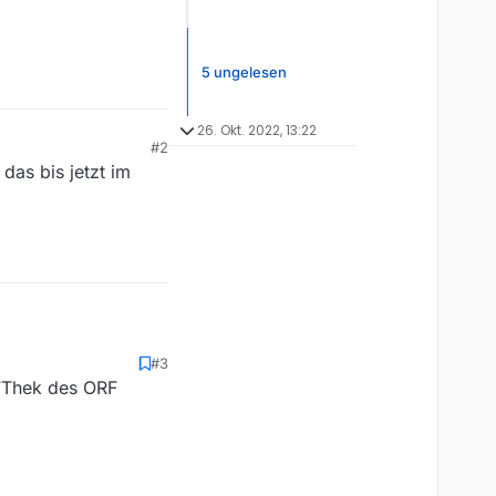
5 ungelesen
26. Okt. 2022, 13:22
#2
as bis jetzt im
#3
der auch so herunter
TVThek des ORF
 h.
eigt auf die