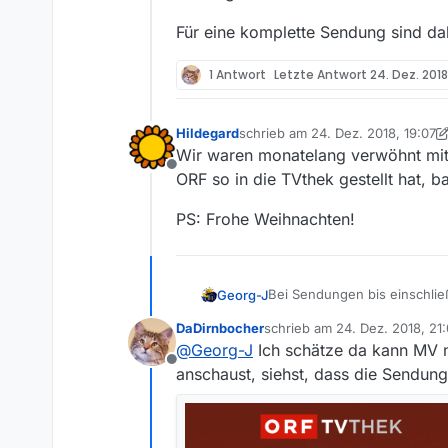
Für eine komplette Sendung sind d
1 Antwort
Letzte Antwort
24. Dez. 2018
Hildegard
schrieb am
24. Dez. 2018, 19:07
zuletzt editiert von Hildegard
Wir waren monatelang verwöhnt mit 
Offline
ORF so in die TVthek gestellt hat, 
PS: Frohe Weihnachten!
Bei Sendungen bis einschließl
Georg-J
DaDirnbocher
schrieb am
24. Dez. 2018, 21
“Willkommen Österreich” vom 
zuletzt editiert von
@
Georg-J
Ich schätze da kann MV 
geladen werden kann. Zusätzl
Offline
Ab 21.12.2018 hat sich etwas
anschaust, siehst, dass die Sendung
“Wir sind Kaiser” vom 21.12.2
“Signation” mit einer Dauer v