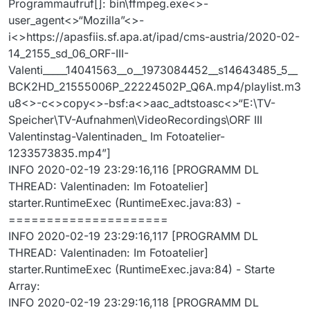
Programmaufruf[]: bin\ffmpeg.exe<>-
user_agent<>“Mozilla”<>-
i<>https://apasfiis.sf.apa.at/ipad/cms-austria/2020-02-
14_2155_sd_06_ORF-III-
Valenti_____14041563__o__1973084452__s14643485_5__
BCK2HD_21555006P_22224502P_Q6A.mp4/playlist.m3
u8<>-c<>copy<>-bsf:a<>aac_adtstoasc<>“E:\TV-
Speicher\TV-Aufnahmen\VideoRecordings\ORF III
Valentinstag-Valentinaden_ Im Fotoatelier-
1233573835.mp4”]
INFO 2020-02-19 23:29:16,116 [PROGRAMM DL
THREAD: Valentinaden: Im Fotoatelier]
starter.RuntimeExec (RuntimeExec.java:83) -
=====================
INFO 2020-02-19 23:29:16,117 [PROGRAMM DL
THREAD: Valentinaden: Im Fotoatelier]
starter.RuntimeExec (RuntimeExec.java:84) - Starte
Array:
INFO 2020-02-19 23:29:16,118 [PROGRAMM DL