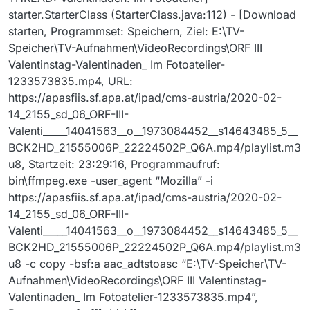
starter.StarterClass (StarterClass.java:112) - [Download
starten, Programmset: Speichern, Ziel: E:\TV-
Speicher\TV-Aufnahmen\VideoRecordings\ORF III
Valentinstag-Valentinaden_ Im Fotoatelier-
1233573835.mp4, URL:
https://apasfiis.sf.apa.at/ipad/cms-austria/2020-02-
14_2155_sd_06_ORF-III-
Valenti_____14041563__o__1973084452__s14643485_5__
BCK2HD_21555006P_22224502P_Q6A.mp4/playlist.m3
u8, Startzeit: 23:29:16, Programmaufruf:
bin\ffmpeg.exe -user_agent “Mozilla” -i
https://apasfiis.sf.apa.at/ipad/cms-austria/2020-02-
14_2155_sd_06_ORF-III-
Valenti_____14041563__o__1973084452__s14643485_5__
BCK2HD_21555006P_22224502P_Q6A.mp4/playlist.m3
u8 -c copy -bsf:a aac_adtstoasc “E:\TV-Speicher\TV-
Aufnahmen\VideoRecordings\ORF III Valentinstag-
Valentinaden_ Im Fotoatelier-1233573835.mp4”,