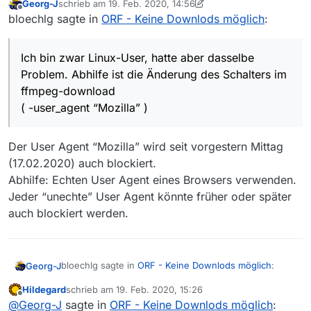
Georg-J
schrieb am
19. Feb. 2020, 14:56
ffmpeg-download
zuletzt editiert von Georg-J
Offline
bloechlg sagte in
ORF - Keine Downlods möglich
:
( -user_agent “Mozilla” )
Ich bin zwar Linux-User, hatte aber dasselbe
Problem. Abhilfe ist die Änderung des Schalters im
ffmpeg-download
( -user_agent “Mozilla” )
Der User Agent “Mozilla” wird seit vorgestern Mittag
(17.02.2020) auch blockiert.
Abhilfe: Echten User Agent eines Browsers verwenden.
Jeder “unechte” User Agent könnte früher oder später
auch blockiert werden.
bloechlg sagte in
ORF - Keine Downlods möglich
:
Georg-J
Hildegard
schrieb am
19. Feb. 2020, 15:26
zuletzt editiert von
Offline
Ich bin zwar Linux-User, hatte aber dasselbe
@
Georg-J
sagte in
ORF - Keine Downlods möglich
: