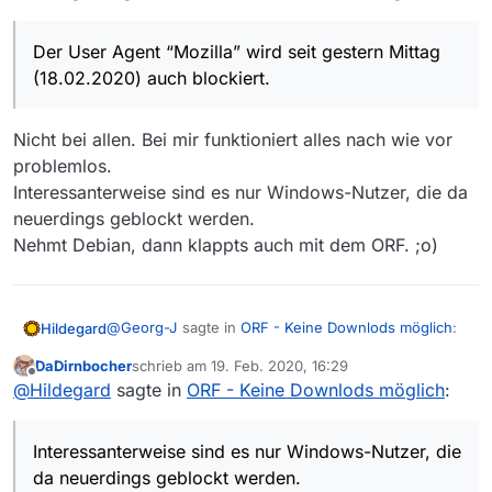
Problem. Abhilfe ist die Änderung des Schalters
Der User Agent “Mozilla” wird seit vorgestern Mittag
im ffmpeg-download
(17.02.2020) auch blockiert.
Der User Agent “Mozilla” wird seit gestern Mittag
( -user_agent “Mozilla” )
Abhilfe: Echten User Agent eines Browsers
(18.02.2020) auch blockiert.
verwenden.
Jeder “unechte” User Agent könnte früher oder
später auch blockiert werden.
Nicht bei allen. Bei mir funktioniert alles nach wie vor
problemlos.
Interessanterweise sind es nur Windows-Nutzer, die da
neuerdings geblockt werden.
Nehmt Debian, dann klappts auch mit dem ORF. ;o)
@
Georg-J
sagte in
ORF - Keine Downlods möglich
:
Hildegard
DaDirnbocher
schrieb am
19. Feb. 2020, 16:29
zuletzt editiert von
Offline
Der User Agent “Mozilla” wird seit gestern
@
Hildegard
sagte in
ORF - Keine Downlods möglich
:
Mittag (18.02.2020) auch blockiert.
Nicht bei allen. Bei mir funktioniert alles nach wie vor
problemlos.
Interessanterweise sind es nur Windows-Nutzer, die
Interessanterweise sind es nur Windows-Nutzer, die
da neuerdings geblockt werden.
da neuerdings geblockt werden.