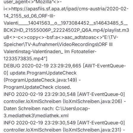
user_agent<>“Mozilla”<>-
i<>https://apasfiis.sf.apa.at/ipad/cms-austria/2020-02-
14_2155_sd_06_ORF-III-
Valenti_____14041563__o__1973084452__s14643485_5__
BCK2HD_21555006P_22224502P_Q6A.mp4/playlist.m3
u8<>-c<>copy<>-bsf:a<>aac_adtstoasc<>“E:\TV-
Speicher\TV-Aufnahmen\VideoRecordings\ORF III
Valentinstag-Valentinaden_ Im Fotoatelier-
1233573835.mp4”]
DEBUG 2020-02-19 23:29:29,665 [AWT-EventQueue-
0] update.ProgramUpdateCheck
(ProgramUpdateCheck.java:149) -
ProgramUpdateCheck closed.
INFO 2020-02-19 23:29:30,548 [AWT-EventQueue-0]
controller.IoXmlSchreiben (IoXmlSchreiben.java:206) -
Daten Schreiben nach: C:\Users\ocap-
3.mediathek3\mediathek.xml
INFO 2020-02-19 23:29:30,549 [AWT-EventQueue-0]
controller.IoXmlSchreiben (IoXmlSchreiben.java:231) -