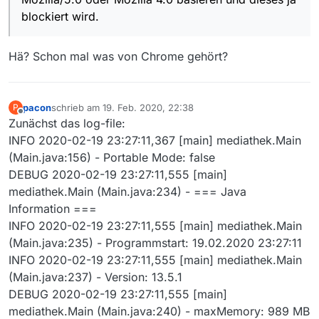
blockiert wird.
Hä? Schon mal was von Chrome gehört?
pacon
schrieb am
19. Feb. 2020, 22:38
P
zuletzt editiert von
Offline
Zunächst das log-file:
INFO 2020-02-19 23:27:11,367 [main] mediathek.Main
(Main.java:156) - Portable Mode: false
DEBUG 2020-02-19 23:27:11,555 [main]
mediathek.Main (Main.java:234) - === Java
Information ===
INFO 2020-02-19 23:27:11,555 [main] mediathek.Main
(Main.java:235) - Programmstart: 19.02.2020 23:27:11
INFO 2020-02-19 23:27:11,555 [main] mediathek.Main
(Main.java:237) - Version: 13.5.1
DEBUG 2020-02-19 23:27:11,555 [main]
mediathek.Main (Main.java:240) - maxMemory: 989 MB