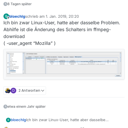
8 Tagen später
bloechlg
schrieb am
1. Jan. 2019, 20:20
B
zuletzt editiert von
Offline
Ich bin zwar Linux-User, hatte aber dasselbe Problem.
Abhilfe ist die Änderung des Schalters im ffmpeg-
download
( -user_agent “Mozilla” )
D
2 Antworten
etwa einem Jahr später
bloechlg
Ich bin zwar Linux-User, hatte aber dasselbe
B
Problem. Abhilfe ist die Änderung des Schalters im