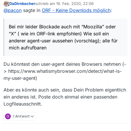
DaDirnbocher
schrieb am
19. Feb. 2020, 22:06
user aussehen (vorschlag); alle für mich aufrufbaren
zuletzt editiert von
Offline
@
pacon
sagte in
ORF - Keine Downlods möglich
:
Bei mir leider Blockade auch mit “Moozilla” oder
“X” ( wie im ORF-link empfohlen) Wie soll ein
anderer agent-user aussehen (vorschlag); alle für
mich aufrufbaren
Du könntest den user-agent deines Browsers nehmen (-
> https://www.whatismybrowser.com/detect/what-is-
my-user-agent)
Aber es könnte auch sein, dass Dein Problem eigentlich
ein anderes ist. Poste doch einmal einen passenden
Logfileausschnitt.
G
1 Antwort