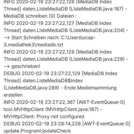
INFO 2020-02-19 23:27:22,126 [MediaDB Index
Thread] daten.ListeMediaDB (ListeMediaDB.java:187) -
MediaDB schreiben (0) Dateien :
INFO 2020-02-19 23:27:22,127 [MediaDB Index
Thread] daten.ListeMediaDB (ListeMediaDB.java:204) -
--> Start Schreiben nach: C:\Users\ocap-
3.mediathek3\mediadb.txt
INFO 2020-02-19 23:27:22,129 [MediaDB Index
Thread] daten.ListeMediaDB (ListeMediaDB.java:229) -
--> geschrieben!
DEBUG 2020-02-19 23:27:22,129 [MediaDB Index
Thread] daten.ListeMediaDB$Index
(ListeMediaDB.java:289) - Ende Mediensammlung
erstellen
INFO 2020-02-19 23:27:22,367 [AWT-EventQueue-0]
tool.MVHttpClient (MVHttpClient.java:167) -
MVHttpClient: Proxy not configured
DEBUG 2020-02-19 23:28:14,228 [AWT-EventQueue-0]
update.ProgramUpdateCheck