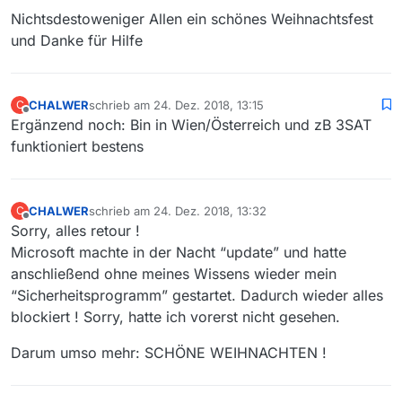
Nichtsdestoweniger Allen ein schönes Weihnachtsfest
und Danke für Hilfe
CHALWER
schrieb am
24. Dez. 2018, 13:15
C
zuletzt editiert von
Offline
Ergänzend noch: Bin in Wien/Österreich und zB 3SAT
funktioniert bestens
CHALWER
schrieb am
24. Dez. 2018, 13:32
C
zuletzt editiert von
Offline
Sorry, alles retour !
Microsoft machte in der Nacht “update” und hatte
anschließend ohne meines Wissens wieder mein
“Sicherheitsprogramm” gestartet. Dadurch wieder alles
blockiert ! Sorry, hatte ich vorerst nicht gesehen.
Darum umso mehr: SCHÖNE WEIHNACHTEN !