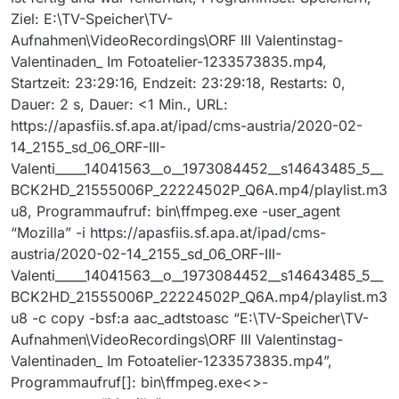
Ziel: E:\TV-Speicher\TV-
Aufnahmen\VideoRecordings\ORF III Valentinstag-
Valentinaden_ Im Fotoatelier-1233573835.mp4,
Startzeit: 23:29:16, Endzeit: 23:29:18, Restarts: 0,
Dauer: 2 s, Dauer: <1 Min., URL:
https://apasfiis.sf.apa.at/ipad/cms-austria/2020-02-
14_2155_sd_06_ORF-III-
Valenti_____14041563__o__1973084452__s14643485_5__
BCK2HD_21555006P_22224502P_Q6A.mp4/playlist.m3
u8, Programmaufruf: bin\ffmpeg.exe -user_agent
“Mozilla” -i https://apasfiis.sf.apa.at/ipad/cms-
austria/2020-02-14_2155_sd_06_ORF-III-
Valenti_____14041563__o__1973084452__s14643485_5__
BCK2HD_21555006P_22224502P_Q6A.mp4/playlist.m3
u8 -c copy -bsf:a aac_adtstoasc “E:\TV-Speicher\TV-
Aufnahmen\VideoRecordings\ORF III Valentinstag-
Valentinaden_ Im Fotoatelier-1233573835.mp4”,
Programmaufruf[]: bin\ffmpeg.exe<>-