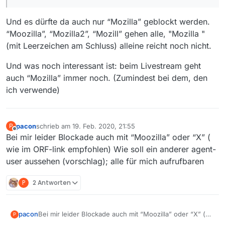
Nehmt Debian, dann klappts auch mit dem ORF. ;o)
Und es dürfte da auch nur “Mozilla” geblockt werden.
“Moozilla”, “Mozilla2”, “Mozill” gehen alle, "Mozilla "
(mit Leerzeichen am Schluss) alleine reicht noch nicht.
Und was noch interessant ist: beim Livestream geht
auch “Mozilla” immer noch. (Zumindest bei dem, den
ich verwende)
pacon
schrieb am
19. Feb. 2020, 21:55
P
zuletzt editiert von
Offline
Bei mir leider Blockade auch mit “Moozilla” oder “X” (
wie im ORF-link empfohlen) Wie soll ein anderer agent-
user aussehen (vorschlag); alle für mich aufrufbaren
P
2 Antworten
pacon
Bei mir leider Blockade auch mit “Moozilla” oder “X” (
P
wie im ORF-link empfohlen) Wie soll ein anderer agent-