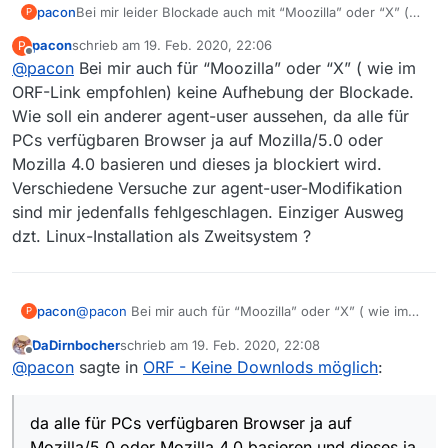
pacon
Bei mir leider Blockade auch mit “Moozilla” oder “X” (
P
wie im ORF-link empfohlen) Wie soll ein anderer agent-
pacon
schrieb am
19. Feb. 2020, 22:06
P
user aussehen (vorschlag); alle für mich aufrufbaren
zuletzt editiert von
Offline
@
pacon
Bei mir auch für “Moozilla” oder “X” ( wie im
ORF-Link empfohlen) keine Aufhebung der Blockade.
Wie soll ein anderer agent-user aussehen, da alle für
PCs verfügbaren Browser ja auf Mozilla/5.0 oder
Mozilla 4.0 basieren und dieses ja blockiert wird.
Verschiedene Versuche zur agent-user-Modifikation
sind mir jedenfalls fehlgeschlagen. Einziger Ausweg
dzt. Linux-Installation als Zweitsystem ?
pacon
@
pacon
Bei mir auch für “Moozilla” oder “X” ( wie im
P
ORF-Link empfohlen) keine Aufhebung der Blockade.
DaDirnbocher
schrieb am
19. Feb. 2020, 22:08
Wie soll ein anderer agent-user aussehen, da alle für
zuletzt editiert von
Offline
@
pacon
sagte in
ORF - Keine Downlods möglich
:
PCs verfügbaren Browser ja auf Mozilla/5.0 oder
Mozilla 4.0 basieren und dieses ja blockiert wird.
Verschiedene Versuche zur agent-user-Modifikation
da alle für PCs verfügbaren Browser ja auf
sind mir jedenfalls fehlgeschlagen. Einziger Ausweg
dzt. Linux-Installation als Zweitsystem ?
Mozilla/5.0 oder Mozilla 4.0 basieren und dieses ja