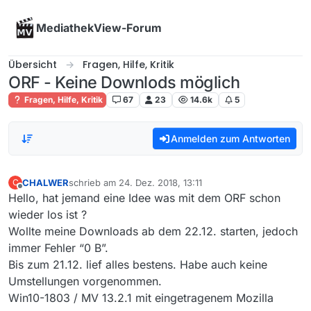
Skip to content
MediathekView-Forum
Übersicht
Fragen, Hilfe, Kritik
ORF - Keine Downlods möglich
Fragen, Hilfe, Kritik
67
23
14.6k
5
Anmelden zum Antworten
CHALWER
schrieb am
24. Dez. 2018, 13:11
C
zuletzt editiert von
Offline
Hello, hat jemand eine Idee was mit dem ORF schon
wieder los ist ?
Wollte meine Downloads ab dem 22.12. starten, jedoch
immer Fehler “0 B”.
Bis zum 21.12. lief alles bestens. Habe auch keine
Umstellungen vorgenommen.
Win10-1803 / MV 13.2.1 mit eingetragenem Mozilla