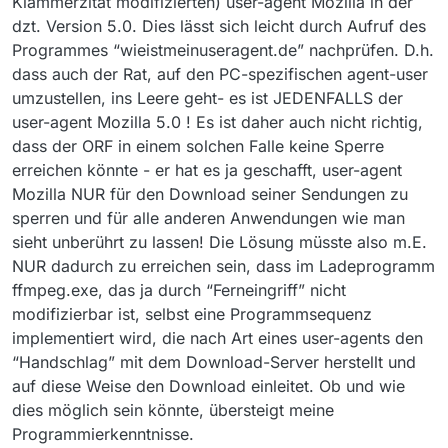
Klammerzitat modifizierten) user-agent Mozilla in der
INFO 2020-02-19 23:28:59,898 [AWT-EventQueue-0]
daten.ListeMediaDB (ListeMediaDB.java:204) - --> Start
dzt. Version 5.0. Dies lässt sich leicht durch Aufruf des
controller.IoXmlSchreiben (IoXmlSchreiben.java:231) -
Schreiben nach: C:\Users\ocap-
Programmes “wieistmeinuseragent.de” nachprüfen. D.h.
Config Schreiben nach: C:\Users\ocap-
3.mediathek3\mediadb.txt
3.mediathek3\mediathek.xml startet
INFO 2020-02-19 23:27:22,129 [MediaDB Index Thread]
dass auch der Rat, auf den PC-spezifischen agent-user
INFO 2020-02-19 23:28:59,935 [AWT-EventQueue-0]
daten.ListeMediaDB (ListeMediaDB.java:229) - -->
umzustellen, ins Leere geht- es ist JEDENFALLS der
controller.IoXmlSchreiben (IoXmlSchreiben.java:257) -
geschrieben!
user-agent Mozilla 5.0 ! Es ist daher auch nicht richtig,
Config Schreiben beendet
DEBUG 2020-02-19 23:27:22,129 [MediaDB Index
dass der ORF in einem solchen Falle keine Sperre
INFO 2020-02-19 23:29:16,114 [PROGRAMM DL
Thread] daten.ListeMediaDB$Index
THREAD: Valentinaden: Im Fotoatelier]
(ListeMediaDB.java:289) - Ende Mediensammlung
erreichen könnte - er hat es ja geschafft, user-agent
starter.StarterClass (StarterClass.java:112) - [Download
erstellen
Mozilla NUR für den Download seiner Sendungen zu
starten, Programmset: Speichern, Ziel: E:\TV-
INFO 2020-02-19 23:27:22,367 [AWT-EventQueue-0]
sperren und für alle anderen Anwendungen wie man
Speicher\TV-Aufnahmen\VideoRecordings\ORF III
tool.MVHttpClient (MVHttpClient.java:167) -
sieht unberührt zu lassen! Die Lösung müsste also m.E.
Valentinstag-Valentinaden_ Im Fotoatelier-
MVHttpClient: Proxy not configured
1233573835.mp4, URL:
DEBUG 2020-02-19 23:28:14,228 [AWT-EventQueue-0]
NUR dadurch zu erreichen sein, dass im Ladeprogramm
https://apasfiis.sf.apa.at/ipad/cms-austria/2020-02-
update.ProgramUpdateCheck
ffmpeg.exe, das ja durch “Ferneingriff” nicht
14_2155_sd_06_ORF-III-
(ProgramUpdateCheck.java:113) - performUpdateCheck
modifizierbar ist, selbst eine Programmsequenz
Valenti_____14041563__o__1973084452__s14643485_5__B
started.
CK2HD_21555006P_22224502P_Q6A.mp4/playlist.m3u8,
implementiert wird, die nach Art eines user-agents den
DEBUG 2020-02-19 23:28:14,583 [AWT-EventQueue-0]
Startzeit: 23:29:16, Programmaufruf: bin\ffmpeg.exe -
update.ProgramUpdateCheck
“Handschlag” mit dem Download-Server herstellt und
user_agent “Mozilla” -i
(ProgramUpdateCheck.java:136) - performUpdateCheck
auf diese Weise den Download einleitet. Ob und wie
https://apasfiis.sf.apa.at/ipad/cms-austria/2020-02-
finished.
dies möglich sein könnte, übersteigt meine
14_2155_sd_06_ORF-III-
INFO 2020-02-19 23:28:59,897 [AWT-EventQueue-0]
Valenti_____14041563__o__1973084452__s14643485_5__B
controller.IoXmlSchreiben (IoXmlSchreiben.java:206) -
Programmierkenntnisse.