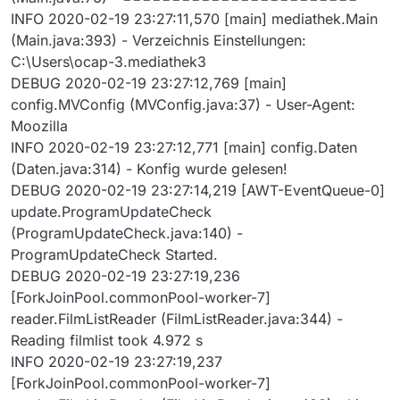
INFO 2020-02-19 23:27:11,570 [main] mediathek.Main
(Main.java:393) - Verzeichnis Einstellungen:
C:\Users\ocap-3.mediathek3
DEBUG 2020-02-19 23:27:12,769 [main]
config.MVConfig (MVConfig.java:37) - User-Agent:
Moozilla
INFO 2020-02-19 23:27:12,771 [main] config.Daten
(Daten.java:314) - Konfig wurde gelesen!
DEBUG 2020-02-19 23:27:14,219 [AWT-EventQueue-0]
update.ProgramUpdateCheck
(ProgramUpdateCheck.java:140) -
ProgramUpdateCheck Started.
DEBUG 2020-02-19 23:27:19,236
[ForkJoinPool.commonPool-worker-7]
reader.FilmListReader (FilmListReader.java:344) -
Reading filmlist took 4.972 s
INFO 2020-02-19 23:27:19,237
[ForkJoinPool.commonPool-worker-7]