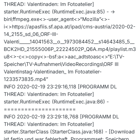
THREAD: Valentinaden: Im Fotoatelier]
starter.RuntimeExec (RuntimeExec.java:85) - ->
bin\ffmpeg.exe<>-user_agent<>“Mozilla”<>-
i<>https://apasfiis.sf.apa.at/ipad/cms-austria/2020-02-
14_2155_sd_06_ORF-III-
Valenti_____14041563__o__1973084452__s14643485_5__
BCK2HD_21555006P_22224502P_Q6A.mp4/playlist.m3
u8<>-c<>copy<>-bsf:a<>aac_adtstoasc<>“E:\TV-
Speicher\TV-Aufnahmen\VideoRecordings\ORF III
Valentinstag-Valentinaden_ Im Fotoatelier-
1233573835.mp4”
INFO 2020-02-19 23:29:16,118 [PROGRAMM DL
THREAD: Valentinaden: Im Fotoatelier]
starter.RuntimeExec (RuntimeExec.java:86) -
=====================
INFO 2020-02-19 23:29:18,768 [PROGRAMM DL
THREAD: Valentinaden: Im Fotoatelier]
starter.StarterClass (StarterClass.java:168) - [Download
ist fertig und war fehlerhaft, Programmset: Speichern,