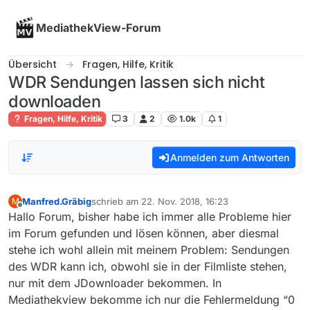
Skip to content
MediathekView-Forum
Übersicht
Fragen, Hilfe, Kritik
WDR Sendungen lassen sich nicht
downloaden
Fragen, Hilfe, Kritik
3
2
1.0k
1
Anmelden zum Antworten
Manfred.Gräbig
schrieb am
22. Nov. 2018, 16:23
M
zuletzt editiert von
Offline
Hallo Forum, bisher habe ich immer alle Probleme hier
im Forum gefunden und lösen können, aber diesmal
stehe ich wohl allein mit meinem Problem: Sendungen
des WDR kann ich, obwohl sie in der Filmliste stehen,
nur mit dem JDownloader bekommen. In
Mediathekview bekomme ich nur die Fehlermeldung “0