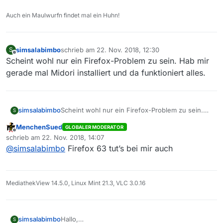
Auch ein Maulwurfn findet mal ein Huhn!
simsalabimbo
schrieb am
22. Nov. 2018, 12:30
S
zuletzt editiert von
Offline
Scheint wohl nur ein Firefox-Problem zu sein. Hab mir
gerade mal Midori installiert und da funktioniert alles.
simsalabimbo
Scheint wohl nur ein Firefox-Problem zu sein.
S
Hab mir gerade mal Midori installiert und da
MenchenSued
GLOBALER MODERATOR
funktioniert alles.
Offline
schrieb am
22. Nov. 2018, 14:07
zuletzt editiert von
@
simsalabimbo
Firefox 63 tut’s bei mir auch
MediathekView 14.5.0, Linux Mint 21.3, VLC 3.0.16
Hallo,
simsalabimbo
S