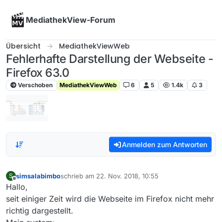
Skip to content
MediathekView-Forum
Übersicht
MediathekViewWeb
Fehlerhafte Darstellung der Webseite -
Firefox 63.0
Verschoben
MediathekViewWeb
6
5
1.4k
3
Anmelden zum Antworten
simsalabimbo
schrieb am
22. Nov. 2018, 10:55
S
zuletzt editiert von
Offline
Hallo,
seit einiger Zeit wird die Webseite im Firefox nicht mehr
richtig dargestellt.