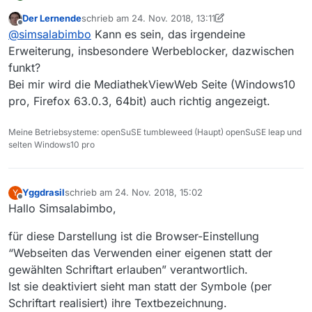
seit einiger Zeit wird die Webseite im Firefox
Der Lernende
schrieb am
24. Nov. 2018, 13:11
nicht mehr richtig dargestellt.
Versuche mal Bild anzuhängen:
zuletzt editiert von Der Lernende
Offline
@
simsalabimbo
Kann es sein, das irgendeine
Mein system:
Mozilla/5.0 (X11; Ubuntu; Linux i686; rv:63.0)
Erweiterung, insbesondere Werbeblocker, dazwischen
Gecko/20100101 Firefox/63.0
funkt?
plugins: OpenH264-Videocodec / Widevine
Bei mir wird die MediathekViewWeb Seite (Windows10
Content Decryption Module / Shockwave Flash
pro, Firefox 63.0.3, 64bit) auch richtig angezeigt.
31.0 r0
Meine Betriebsysteme: openSuSE tumbleweed (Haupt) openSuSE leap und
selten Windows10 pro
Yggdrasil
schrieb am
24. Nov. 2018, 15:02
Y
zuletzt editiert von
Offline
Hallo Simsalabimbo,
für diese Darstellung ist die Browser-Einstellung
“Webseiten das Verwenden einer eigenen statt der
gewählten Schriftart erlauben” verantwortlich.
Ist sie deaktiviert sieht man statt der Symbole (per
Schriftart realisiert) ihre Textbezeichnung.