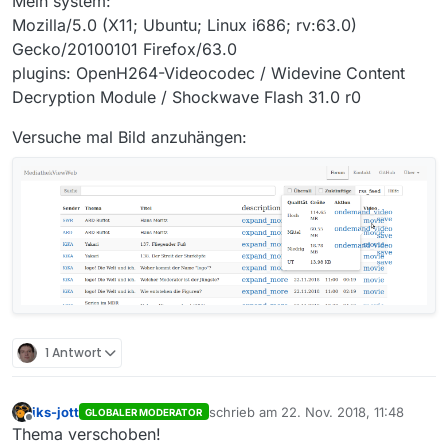
Mein system:
Mozilla/5.0 (X11; Ubuntu; Linux i686; rv:63.0)
Gecko/20100101 Firefox/63.0
plugins: OpenH264-Videocodec / Widevine Content
Decryption Module / Shockwave Flash 31.0 r0
Versuche mal Bild anzuhängen:
1 Antwort
iks-jott
schrieb am
22. Nov. 2018, 11:48
GLOBALER MODERATOR
zuletzt editiert von
Offline
Thema verschoben!