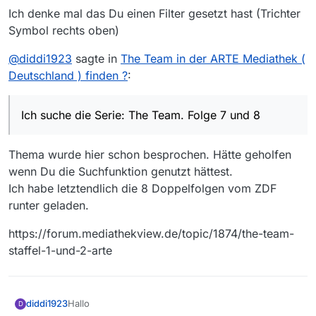
Bekomme beim Start immer 3Sat angezeigt. Wie
Ich denke mal das Du einen Filter gesetzt hast (Trichter
kann ich die Sender wechseln ?
Symbol rechts oben)
@
diddi1923
sagte in
The Team in der ARTE Mediathek (
Deutschland ) finden ?
:
Ich suche die Serie: The Team. Folge 7 und 8
Thema wurde hier schon besprochen. Hätte geholfen
wenn Du die Suchfunktion genutzt hättest.
Ich habe letztendlich die 8 Doppelfolgen vom ZDF
runter geladen.
https://forum.mediathekview.de/topic/1874/the-team-
staffel-1-und-2-arte
Hallo
diddi1923
D