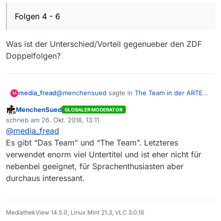
bzw.
Anleitung
.
Folgen 4 - 6
Was ist der Unterschied/Vorteil gegenueber den ZDF
Doppelfolgen?
@
menchensued
sagte in
The Team in der ARTE
media_fread
M
Mediathek ( Deutschland ) finden ?
:
MenchenSued
GLOBALER MODERATOR
Offline
Folgen 4 - 6
schrieb am
26. Okt. 2018, 13:11
zuletzt editiert von
@
media_fread
Es gibt “Das Team” und “The Team”. Letzteres
Was ist der Unterschied/Vorteil gegenueber den
verwendet enorm viel Untertitel und ist eher nicht für
ZDF Doppelfolgen?
nebenbei geeignet, für Sprachenthusiasten aber
durchaus interessant.
MediathekView 14.5.0, Linux Mint 21.3, VLC 3.0.16