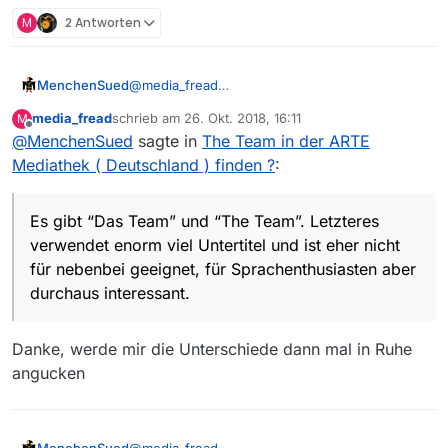
M
2 Antworten
MenchenSued
@
media_fread
Es gibt “Das Team” und “The Team”. Letzteres
media_fread
schrieb am
26. Okt. 2018, 16:11
M
verwendet enorm viel Untertitel und ist eher
zuletzt editiert von
Offline
@
MenchenSued
sagte in
The Team in der ARTE
nicht für nebenbei geeignet, für
Sprachenthusiasten aber durchaus interessant.
Mediathek ( Deutschland ) finden ?
:
Es gibt “Das Team” und “The Team”. Letzteres
verwendet enorm viel Untertitel und ist eher nicht
für nebenbei geeignet, für Sprachenthusiasten aber
durchaus interessant.
Danke, werde mir die Unterschiede dann mal in Ruhe
angucken
MenchenSued
@
media_fread