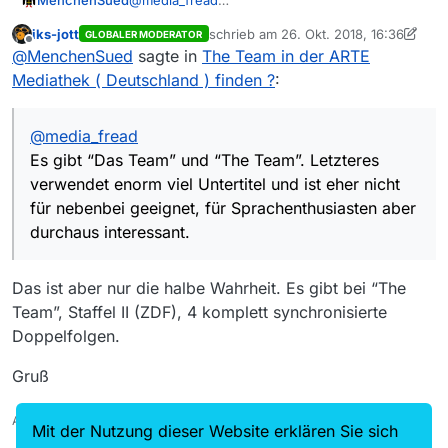
Es gibt “Das Team” und “The Team”. Letzteres
iks-jott
schrieb am
26. Okt. 2018, 16:36
GLOBALER MODERATOR
verwendet enorm viel Untertitel und ist eher
zuletzt editiert von iks-jott
Offline
@
MenchenSued
sagte in
The Team in der ARTE
nicht für nebenbei geeignet, für
Sprachenthusiasten aber durchaus interessant.
Mediathek ( Deutschland ) finden ?
:
@
media_fread
Es gibt “Das Team” und “The Team”. Letzteres
verwendet enorm viel Untertitel und ist eher nicht
für nebenbei geeignet, für Sprachenthusiasten aber
durchaus interessant.
Das ist aber nur die halbe Wahrheit. Es gibt bei “The
Team”, Staffel II (ZDF), 4 komplett synchronisierte
Doppelfolgen.
Gruß
Auch ein Maulwurfn findet mal ein Huhn!
Mit der Nutzung dieser Website erklären Sie sich