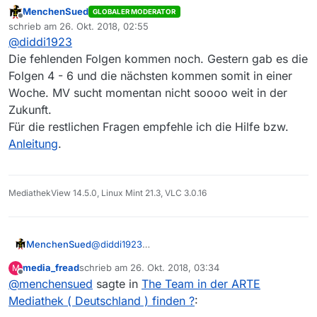
MenchenSued
GLOBALER MODERATOR
Ich suche die Serie: The Team. Folge 7 und 8
Offline
schrieb am
26. Okt. 2018, 02:55
In der Arte Mediathek sind diese Folgen schon
zuletzt editiert von
@
diddi1923
vorhanden.
Bekomme die Folgen in der MediathekView nicht
Die fehlenden Folgen kommen noch. Gestern gab es die
angezeigt.
Folgen 4 - 6 und die nächsten kommen somit in einer
Bekomme auch nur Arte - Frankreich angezeigt.
Woche. MV sucht momentan nicht soooo weit in der
Wie kann ich mir denn die Sender ( ARD,ZDF,WDR )
Zukunft.
anzeigen lassen ?
Wie kann ich die Sender wechsel ?
Für die restlichen Fragen empfehle ich die Hilfe bzw.
Bekomme beim Start immer 3Sat angezeigt. Wie
Anleitung
.
kann ich die Sender wechseln ?
MediathekView 14.5.0, Linux Mint 21.3, VLC 3.0.16
MenchenSued
@
diddi1923
Die fehlenden Folgen kommen noch. Gestern
media_fread
schrieb am
26. Okt. 2018, 03:34
M
gab es die Folgen 4 - 6 und die nächsten
zuletzt editiert von
Offline
@
menchensued
sagte in
The Team in der ARTE
kommen somit in einer Woche. MV sucht
momentan nicht soooo weit in der Zukunft.
Mediathek ( Deutschland ) finden ?
:
Für die restlichen Fragen empfehle ich die Hilfe