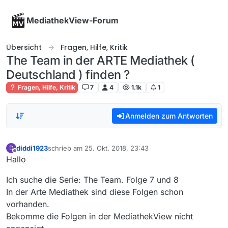
Skip to content
MediathekView-Forum
Übersicht
Fragen, Hilfe, Kritik
The Team in der ARTE Mediathek (
Deutschland ) finden ?
Fragen, Hilfe, Kritik
7
4
1.1k
1
Anmelden zum Antworten
diddi1923
schrieb am
25. Okt. 2018, 23:43
D
zuletzt editiert von
Offline
Hallo
Ich suche die Serie: The Team. Folge 7 und 8
In der Arte Mediathek sind diese Folgen schon
vorhanden.
Bekomme die Folgen in der MediathekView nicht