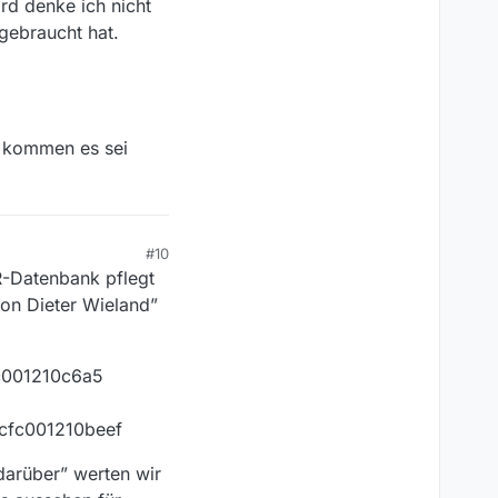
ird denke ich nicht
 gebraucht hat.
t kommen es sei
#10
R-Datenbank pflegt
von Dieter Wieland”
fc001210c6a5
7cfc001210beef
darüber” werten wir