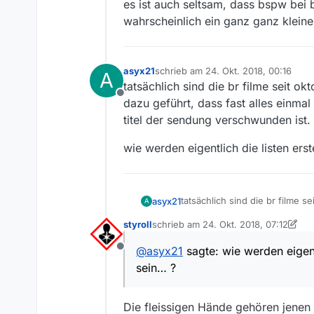
es ist auch seltsam, dass bspw bei b
wahrscheinlich ein ganz ganz kleine
asyx21
schrieb am
24. Okt. 2018, 00:16
A
zuletzt editiert von
tatsächlich sind die br filme seit o
Offline
dazu geführt, dass fast alles einma
titel der sendung verschwunden ist.
wie werden eigentlich die listen ers
dargestellt.
tatsächlich sind die br filme 
asyx21
A
geführt, dass fast alles einma
styroll
schrieb am
24. Okt. 2018, 07:12
verschwunden ist.
wie werden eigentlich die list
zuletzt editiert von styroll
@
asyx21
sagte: wie werden eigent
Offline
sein… ?
Die fleissigen Hände gehören jene