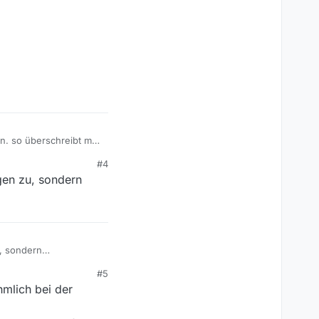
en. so überschreibt mv
#4
 den sender ard richtig
gen zu, sondern
u, sondern
#5
hmlich bei der