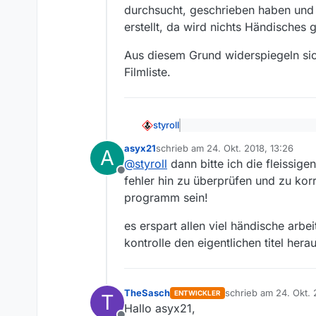
durchsucht, geschrieben haben und
erstellt, da wird nichts Händische
Aus diesem Grund widerspiegeln sic
Filmliste.
styroll
@
asyx21
sagte: wie werden e
asyx21
schrieb am
24. Okt. 2018, 13:26
A
zuletzt editiert von
@
styroll
dann bitte ich die fleissige
Die fleissigen Hände gehören
Offline
fehler hin zu überprüfen und zu korri
geschrieben haben und immer w
programm sein!
Händisches gemacht bzw. vor
Aus diesem Grund widerspiegel
es erspart allen viel händische arb
kontrolle den eigentlichen titel her
TheSasch
schrieb am
24. Okt. 
ENTWICKLER
T
zuletzt editiert von
Hallo asyx21,