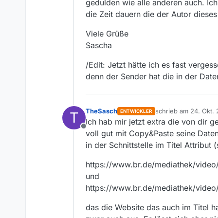
gedulden wie alle anderen auch. Ich 
die Zeit dauern die der Autor diese
Viele Grüße
Sascha
/Edit: Jetzt hätte ich es fast ver
denn der Sender hat die in der Date
TheSasch
schrieb am
24. Okt. 
ENTWICKLER
T
zuletzt editiert von
Ich hab mir jetzt extra die von dir
Offline
voll gut mit Copy&Paste seine Daten
in der Schnittstelle im Titel Attribut 
https://www.br.de/mediathek/video
und
https://www.br.de/mediathek/video/
das die Website das auch im Titel h