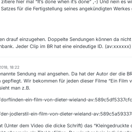
zitiere hier mal “It’s done when it’s done” ,-) Und nein es w
s Satzes für die Fertigstellung seines angekündigten Werkes
gessen drauf einzugehen. Doppelte Sendungen können da nich
nbank. Jeder Clip im BR hat eine eindeutige ID. (av:xxxxxx)
2018, 18:22
 genannte Sendung mal angsehen. Da hat der Autor der die B
 gepflegt. Wir bekommen für jeden dieser Filme “Ein Film 
(sieht man z.B.
/dorflinden-ein-film-von-dieter-wieland-av:589c5df5337c
der-jodlerstil-ein-film-von-dieter-wieland-av:589c5a5933
at (Unter dem Video die dicke Schrift) das “Kleingedruckte 