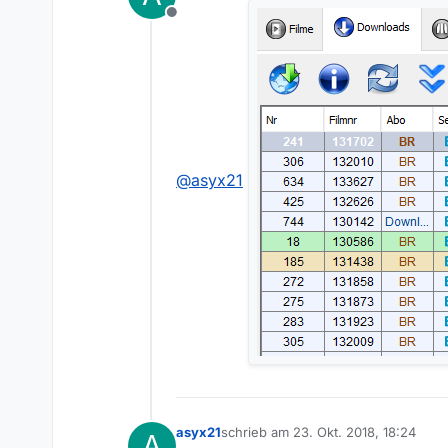
danke für das baldige ändern.
Offline
@
asyx21
asyx21
schrieb am
23. Okt. 2018, 18:24
A
zuletzt editiert von