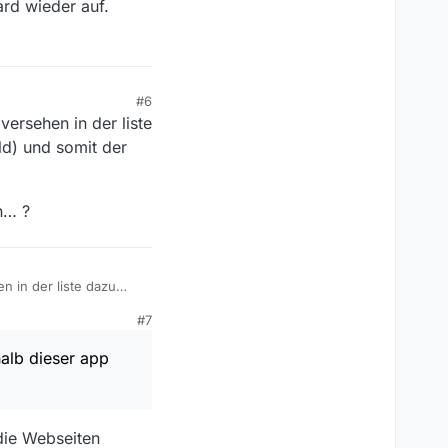
ard wieder auf.
#6
versehen in der liste
ld) und somit der
n… ?
n in der liste dazu
t der titel der sendung
#7
halb dieser app
die Webseiten