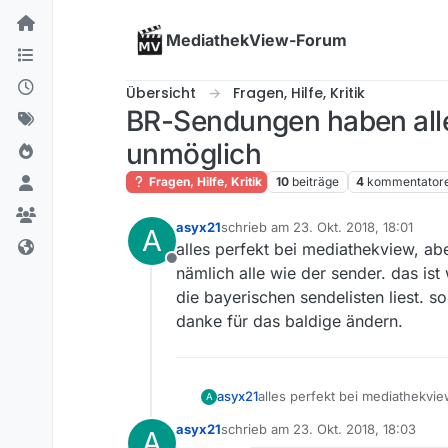
Skip to content
MediathekView-Forum
Übersicht
Fragen, Hilfe, Kritik
BR-Sendungen haben alle
unmöglich
Fragen, Hilfe, Kritik
10
beiträge
4
kommentator
asyx21
schrieb am
23. Okt. 2018, 18:01
A
zuletzt editiert von
alles perfekt bei mediathekview, abe
Offline
nämlich alle wie der sender. das ist 
die bayerischen sendelisten liest. so
danke für das baldige ändern.
asyx21
alles perfekt bei mediathekvie
A
wie der sender. das ist wahrsc
asyx21
schrieb am
23. Okt. 2018, 18:03
A
sendelisten liest. sollte schnel
zuletzt editiert von