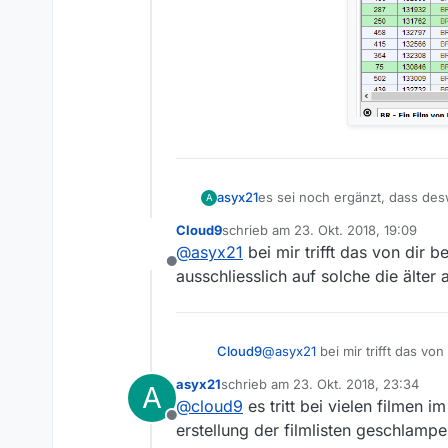
asyx21
es sei noch ergänzt, dass desw
A
alle dateien immer wieder.
Cloud9
schrieb am
23. Okt. 2018, 19:09
das ähnliche problem gab es im
zuletzt editiert von
@
asyx21
bei mir trifft das von dir
Offline
ausschliesslich auf solche die älter a
Cloud9
@
asyx21
bei mir trifft das v
ausschliesslich auf solche die 
asyx21
schrieb am
23. Okt. 2018, 23:34
A
zuletzt editiert von
@
cloud9
es tritt bei vielen filmen 
Offline
erstellung der filmlisten geschlampe