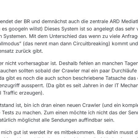
.
endet der BR und demnächst auch die zentrale ARD Mediath
es googeln willst) Dieses System ist so angelegt das sehr 
n Systemen. Mit dem Unterschied das wenn zu viele Anfrage
fallmodus” (das nennt man dann Circuitbreaking) kommt und
nsatz zurück gibt.
er nicht vorhersagbar ist. Deshalb fehlen an manchen Tagen
tauchen sollten sobald der Crawler mal ein paar Durchläufe
da gibt es noch die auch schon beschriebene Tatsache das
nzugriff aussperrt. (Da gibt es seit Jahren in der IT Mecha
l Traffic erzeugen).
stand ist, bin ich dran einen neuen Crawler (und ein kompl
 Tests zu machen. Zum einen möchte ich nicht das der Sen
türlich möglichst alle Sendungen auffindbar sein.
r mich gut ist werdet ihr es mitbekommen. Bis dahin musst d