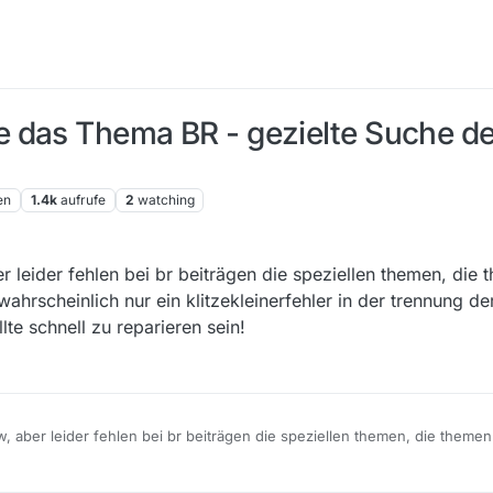
 das Thema BR - gezielte Suche de
en
1.4k
aufrufe
2
watching
r leider fehlen bei br beiträgen die speziellen themen, die
wahrscheinlich nur ein klitzekleinerfehler in der trennung de
llte schnell zu reparieren sein!
w, aber leider fehlen bei br beiträgen die speziellen themen, die themen
heinlich nur ein klitzekleinerfehler in der trennung der tabelle, aus der
l zu reparieren sein!