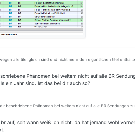
egen alle titel gleich sind und nicht mehr den eigentlichen titel enthalt
 übrigen mit bob ross filmen über lange zeit. aber der wird ja nun über
 beschriebene Phänomen bei weitem nicht auf alle BR Sendun
ls ein Jahr sind. Ist das bei dir auch so?
on dir beschriebene Phänomen bei weitem nicht auf alle BR Sendungen z
älter als ein Jahr sind. Ist das bei dir auch so?
im br auf, seit wann weiß ich nicht. da hat jemand wohl vorne
rt.