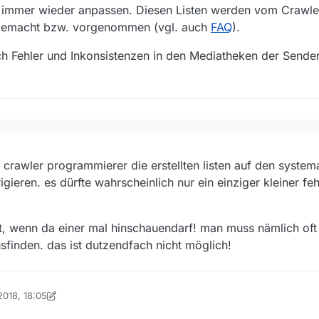
 immer wieder anpassen. Diesen Listen werden vom Crawle
s gemacht bzw. vorgenommen (vgl. auch
FAQ
).
h Fehler und Inkonsistenzen in den Mediatheken der Sende
igentlich die listen erstellt? das müssen ja fleißige hände außerhalb d
n crawler programmierer die erstellten listen auf den systema
 jenen Personen des MV-Teams, die den Code des Crawlers, der die We
gieren. es dürfte wahrscheinlich nur ein einziger kleiner feh
ieder anpassen. Diesen Listen werden vom Crawler automatisch erstell
genommen (vgl. auch
FAQ
).
n sich Fehler und Inkonsistenzen in den Mediatheken der Sender auch i
eit, wenn da einer mal hinschauendarf! man muss nämlich oft
ausfinden. das ist dutzendfach nicht möglich!
2018, 18:05
 TheSasch