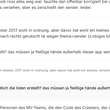
ob ross alles weg war. tauchte dan offenbar korrigiert bei 
s versehen, aber es zerschießt den sender. leider.
ktober 2017 wohl in ordnung. aber davor hat wohl ein kleines 
l nach rechts gerutscht ist wegen thema=sender (s.obiges bi
tellt? das müssen ja fleißige hände außerhalb dieser app sei
seit oktober 2017 wohl in ordnung. aber davor hat wohl ein kleines versehe
l nach rechts gerutscht ist wegen thema=sender (s.obiges bild) und somi
en erstellt? das müssen ja fleißige hände außerhalb dieser app sein… ?
lich die listen erstellt? das müssen ja fleißige hände außer
n Personen des MV-Teams, die den Code des Crawlers, der 