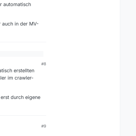
r automatisch
r auch in der MV-
ieser app sein… ?
#8
tisch erstellten
bseiten durchsucht,
ler im crawler-
t, da wird nichts
n der MV-Filmliste.
 erst durch eigene
#9