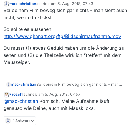
mac-christian
schrieb am
5. Aug. 2018, 07:43
zuletzt editiert von
Offline
Bei deinem Film beweg sich gar nichts - man sieht auch
nicht, wenn du klickst.
So sollte es aussehen:
http://www.ghanart.org/ftp/Bildschirmaufnahme.mov
Du musst (1) etwas Geduld haben um die Änderung zu
sehen und (2) die Titelzeile wirklich “treffen” mit dem
Mauszeiger.
Bei deinem Film beweg sich gar nichts - man
mac-christian
sieht auch nicht, wenn du klickst.
Fröschl
schrieb am
5. Aug. 2018, 07:57
So sollte es aussehen:
zuletzt editiert von
Offline
@
mac-christian
Komisch. Meine Aufnahme läuft
http://www.ghanart.org/ftp/Bildschirmaufnahme.
mov
Du musst (1) etwas Geduld haben um die
genauso wie Deine, auch mit Mausklicks.
Änderung zu sehen und (2) die Titelzeile
wirklich “treffen” mit dem Mauszeiger.
1 Antwort