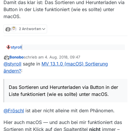
Damit das klar ist: Das Sortieren und Herunterladen via
Button in der Liste funktioniert (wie es sollte) unter
macOS.
2 Antworten
styroll
@
fröschl
sagte: Der Doppelklick war Zufall, jetzt
Bonobo
schrieb am
4. Aug. 2018, 09:47
klappt es nicht mehr!
zuletzt editiert von
Offline
Für mich sieht das danach aus, dass du schlicht zu
@
styroll
sagte in
MV 13.1.0 (macOS) Sortierung
lange klickst (bei den Icons in der Toolbar spielt das
ändern?
:
keine Rolle, bei den Icons in der Liste jedoch sehr
@
fröschl
sagte: schon seit längerer Zeit fällt mir
wohl). Dafür spricht auch, dass es manchmal geht,
auf das ich, wenn ich die Icons zum Download,
manchmal nicht:
Das Sortieren und Herunterladen via Button in der
Damit das klar ist: Das Sortieren und Herunterladen via
Abspielen, … klicke, nur sehr selten was passiert.
Liste funktioniert (wie es sollte) unter macOS.
Button in der Liste funktioniert (wie es sollte) unter
macOS.
@
Fröschl
ist aber nicht alleine mit dem Phänomen.
Hier auch macOS — und auch bei mir funktioniert das
Sortieren mit Klick auf den Spaltentitel
nicht
immer –