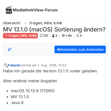
Skip to content
MediathekView-Forum
Übersicht
Fragen, Hilfe, Kritik
MV 13.1.0 (macOS) Sortierung ändern?
Fragen, Hilfe, Kritik
20
5
1.9k
3
Anmelden zum Antworten
Fröschl
schrieb am
1. Aug. 2018, 13:52
zuletzt editiert von
Offline
Habe mir gerade die Version 13.1.0 runter geladen.
Aber erstmal meine Angaben
macOS 10.13.6 (17G65)
MV 13.1.0
Java 8