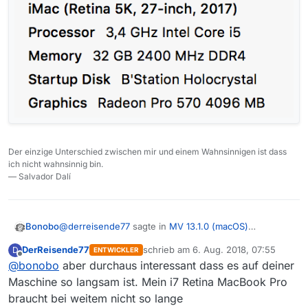
Der einzige Unterschied zwischen mir und einem Wahnsinnigen ist dass
ich nicht wahnsinnig bin.
— Salvador Dalí
@
derreisende77
sagte in
MV 13.1.0 (macOS)
Bonobo
Sortierung ändern?
:
DerReisende77
schrieb am
6. Aug. 2018, 07:55
D
ENTWICKLER
zuletzt editiert von
Offline
@
bonobo
aber durchaus interessant dass es auf deiner
@
bonobo
Was für einen Rechner hast Du?
Maschine so langsam ist. Mein i7 Retina MacBook Pro
braucht bei weitem nicht so lange