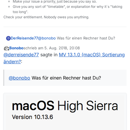
Make your issue a priority, just because you say so.
Give you any sort of "timetable", or explanation for why it´s "taking
too long".
Check your entitlement. Nobody owes you anything.
DerReisende77
@
bonobo
Was für einen Rechner hast Du?
D
Bonobo
schrieb am
5. Aug. 2018, 20:08
zuletzt editiert von
Offline
@
derreisende77
sagte in
MV 13.1.0 (macOS) Sortierung
ändern?
:
@
bonobo
Was für einen Rechner hast Du?