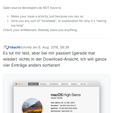
Open source developers do NOT have to:
Make your issue a priority, just because you say so.
Give you any sort of "timetable", or explanation for why it´s "taking
too long".
Check your entitlement. Nobody owes you anything.
Fröschl
schrieb am
6. Aug. 2018, 08:39
zuletzt editiert von
Offline
Es tut mir leid, aber bei mir passiert (gerade mal
wieder) nichts in der Download-Ansicht. Ich will ganze
vier Einträge anders sortieren!