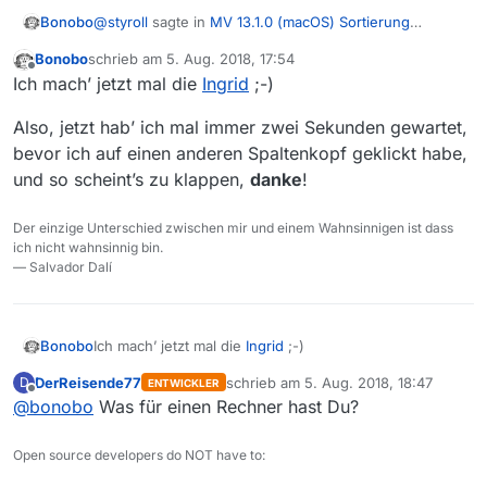
@
styroll
sagte in
MV 13.1.0 (macOS) Sortierung
Bonobo
ändern?
:
Bonobo
schrieb am
5. Aug. 2018, 17:54
zuletzt editiert von
Offline
Bei zu schnellem Klicken passiert nichts, da es
Ich mach’ jetzt mal die
Ingrid
;-)
eben eine Zeit dauert, bis über 200’000 Einträge
Hier waren’s doch nur vier Dateien … (Download, nicht
neu sortiert sind…
Also, jetzt hab’ ich mal immer zwei Sekunden gewartet,
Filme) … aber gut, ich werde das mal weiter
bevor ich auf einen anderen Spaltenkopf geklickt habe,
beobachten, danke.
und so scheint’s zu klappen,
danke
!
Der einzige Unterschied zwischen mir und einem Wahnsinnigen ist dass
ich nicht wahnsinnig bin.
— Salvador Dalí
Ich mach’ jetzt mal die
Ingrid
;-)
Bonobo
DerReisende77
schrieb am
5. Aug. 2018, 18:47
D
ENTWICKLER
Also, jetzt hab’ ich mal immer zwei Sekunden
zuletzt editiert von
Offline
@
bonobo
Was für einen Rechner hast Du?
gewartet, bevor ich auf einen anderen Spaltenkopf
geklickt habe, und so scheint’s zu klappen,
danke
!
Open source developers do NOT have to: