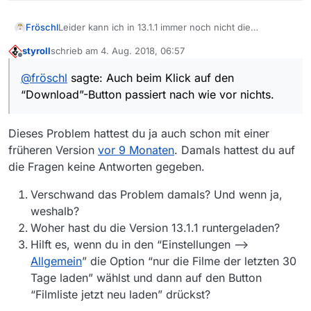
Fröschl
Leider kann ich in 13.1.1 immer noch nicht die
Sortierung ändern. Beim Klick auf, z. B. Länge, ändert
styroll
schrieb am
4. Aug. 2018, 06:57
sich nichts. Oder ist das überhaupt nicht möglich?Auch
zuletzt editiert von
Offline
beim Klick auf den “Download”-Button passiert nach
@
fröschl
sagte: Auch beim Klick auf den
wie vor nichts.
“Download”-Button passiert nach wie vor nichts.
Dieses Problem hattest du ja auch schon mit einer
früheren Version
vor 9 Monaten
. Damals hattest du auf
die Fragen keine Antworten gegeben.
Verschwand das Problem damals? Und wenn ja,
weshalb?
Woher hast du die Version 13.1.1 runtergeladen?
Hilft es, wenn du in den “Einstellungen -->
Allgemein
” die Option “nur die Filme der letzten 30
Tage laden” wählst und dann auf den Button
“Filmliste jetzt neu laden” drückst?