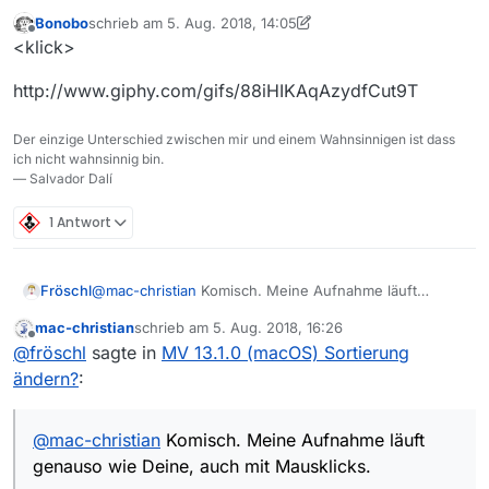
Bonobo
schrieb am
5. Aug. 2018, 14:05
zuletzt editiert von Bonobo
8. Mai 2018, 16:07
Offline
<klick>
http://www.giphy.com/gifs/88iHIKAqAzydfCut9T
Der einzige Unterschied zwischen mir und einem Wahnsinnigen ist dass
ich nicht wahnsinnig bin.
— Salvador Dalí
1 Antwort
Fröschl
@
mac-christian
Komisch. Meine Aufnahme läuft
genauso wie Deine, auch mit Mausklicks.
mac-christian
schrieb am
5. Aug. 2018, 16:26
zuletzt editiert von
Offline
@
fröschl
sagte in
MV 13.1.0 (macOS) Sortierung
ändern?
:
@
mac-christian
Komisch. Meine Aufnahme läuft
genauso wie Deine, auch mit Mausklicks.