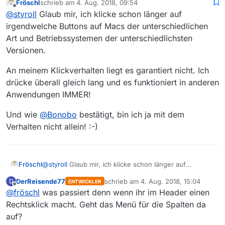
Fröschl
schrieb am
4. Aug. 2018, 09:54
klappt es nicht mehr!
zuletzt editiert von
Offline
Für mich sieht das danach aus, dass du schlicht zu
@
styroll
Glaub mir, ich klicke schon länger auf
lange klickst (bei den Icons in der Toolbar spielt das
irgendwelche Buttons auf Macs der unterschiedlichen
keine Rolle, bei den Icons in der Liste jedoch sehr
Art und Betriebssystemen der unterschiedlichsten
@
fröschl
sagte: schon seit längerer Zeit fällt mir
wohl). Dafür spricht auch, dass es manchmal geht,
auf das ich, wenn ich die Icons zum Download,
Versionen.
manchmal nicht:
Damit das klar ist: Das Sortieren und Herunterladen via
Abspielen, … klicke, nur sehr selten was passiert.
Button in der Liste funktioniert (wie es sollte) unter
An meinem Klickverhalten liegt es garantiert nicht. Ich
macOS.
drücke überall gleich lang und es funktioniert in anderen
Anwendungen IMMER!
Und wie
@
Bonobo
bestätigt, bin ich ja mit dem
Verhalten nicht allein! :-)
@
styroll
Glaub mir, ich klicke schon länger auf
Fröschl
irgendwelche Buttons auf Macs der unterschiedlichen
DerReisende77
schrieb am
4. Aug. 2018, 15:04
D
ENTWICKLER
Art und Betriebssystemen der unterschiedlichsten
An meinem Klickverhalten liegt es garantiert nicht. Ich
zuletzt editiert von
Offline
@
fröschl
was passiert denn wenn ihr im Header einen
Versionen.
drücke überall gleich lang und es funktioniert in
anderen Anwendungen IMMER!
Und wie
@
Bonobo
bestätigt, bin ich ja mit dem
Rechtsklick macht. Geht das Menü für die Spalten da
Verhalten nicht allein! :-)
auf?