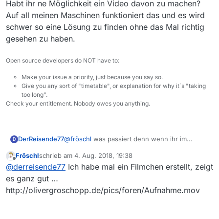
Habt ihr ne Möglichkeit ein Video davon zu machen?
Auf all meinen Maschinen funktioniert das und es wird
schwer so eine Lösung zu finden ohne das Mal richtig
gesehen zu haben.
Open source developers do NOT have to:
Make your issue a priority, just because you say so.
Give you any sort of "timetable", or explanation for why it´s "taking
too long".
Check your entitlement. Nobody owes you anything.
DerReisende77
@
fröschl
was passiert denn wenn ihr im
D
Header einen Rechtsklick macht. Geht das
Fröschl
schrieb am
4. Aug. 2018, 19:38
Menü für die Spalten da auf?
zuletzt editiert von
Offline
@
derreisende77
Ich habe mal ein Filmchen erstellt, zeigt
Habt ihr ne Möglichkeit ein Video davon zu
machen? Auf all meinen Maschinen funktioniert
es ganz gut …
das und es wird schwer so eine Lösung zu
http://olivergroschopp.de/pics/foren/Aufnahme.mov
finden ohne das Mal richtig gesehen zu haben.