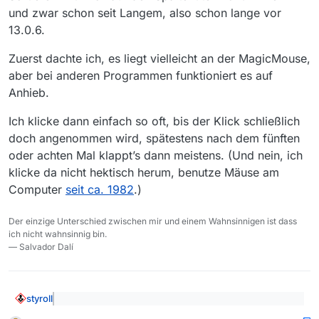
und zwar schon seit Langem, also schon lange vor
13.0.6.
Zuerst dachte ich, es liegt vielleicht an der MagicMouse,
aber bei anderen Programmen funktioniert es auf
Anhieb.
Ich klicke dann einfach so oft, bis der Klick schließlich
doch angenommen wird, spätestens nach dem fünften
oder achten Mal klappt’s dann meistens. (Und nein, ich
klicke da nicht hektisch herum, benutze Mäuse am
Computer
seit ca. 1982
.)
Der einzige Unterschied zwischen mir und einem Wahnsinnigen ist dass
ich nicht wahnsinnig bin.
— Salvador Dalí
styroll
@
fröschl
sagte: Der Doppelklick war Zufall, jetzt