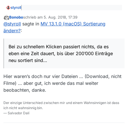
styroll
@
bonobo
sagte: <klick>
Bonobo
schrieb am
5. Aug. 2018, 17:39
zuletzt editiert von
Offline
@
styroll
sagte in
MV 13.1.0 (macOS) Sortierung
Sieht man bei deinem GIF nicht v.a., dass es funktioniert,
ändern?
:
wie es soll?
Bei zu schnellem Klicken passiert nichts, da es eben
eine Zeit dauert, bis über 200’000 Einträge neu sortiert
Bei zu schnellem Klicken passiert nichts, da es
sind…
eben eine Zeit dauert, bis über 200’000 Einträge
neu sortiert sind…
Hier waren’s doch nur vier Dateien … (Download, nicht
Filme) … aber gut, ich werde das mal weiter
beobachten, danke.
Der einzige Unterschied zwischen mir und einem Wahnsinnigen ist dass
ich nicht wahnsinnig bin.
— Salvador Dalí