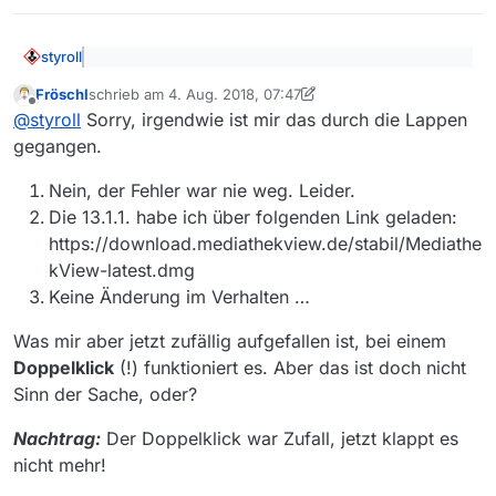
styroll
@
fröschl
sagte: Auch beim Klick auf den
Fröschl
schrieb am
4. Aug. 2018, 07:47
“Download”-Button passiert nach wie vor nichts.
zuletzt editiert von Fröschl
8. Apr. 2018, 09:49
Offline
Dieses Problem hattest du ja auch schon mit einer
@
styroll
Sorry, irgendwie ist mir das durch die Lappen
früheren Version
vor 9 Monaten
. Damals hattest du auf
gegangen.
die Fragen keine Antworten gegeben.
Verschwand das Problem damals? Und wenn ja,
weshalb?
Nein, der Fehler war nie weg. Leider.
Woher hast du die Version 13.1.1 runtergeladen?
Die 13.1.1. habe ich über folgenden Link geladen:
Hilft es, wenn du in den “Einstellungen -->
Allgemein
” die Option “nur die Filme der letzten 30
https://download.mediathekview.de/stabil/Mediathe
Tage laden” wählst und dann auf den Button
kView-latest.dmg
“Filmliste jetzt neu laden” drückst?
Keine Änderung im Verhalten …
Was mir aber jetzt zufällig aufgefallen ist, bei einem
Doppelklick
(!) funktioniert es. Aber das ist doch nicht
Sinn der Sache, oder?
Nachtrag:
Der Doppelklick war Zufall, jetzt klappt es
nicht mehr!