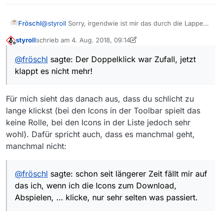
@
styroll
Sorry, irgendwie ist mir das durch die Lappen
Fröschl
gegangen.
styroll
schrieb am
4. Aug. 2018, 09:14
Nein, der Fehler war nie weg. Leider.
zuletzt editiert von styroll
8. Apr. 2018, 11:17
Offline
Was mir aber jetzt zufällig aufgefallen ist, bei einem
Die 13.1.1. habe ich über folgenden Link geladen:
@
fröschl
sagte: Der Doppelklick war Zufall, jetzt
Doppelklick
https://download.mediathekview.de/stabil/Mediat
(!) funktioniert es. Aber das ist doch nicht
klappt es nicht mehr!
Sinn der Sache, oder?
hekView-latest.dmg
Nachtrag:
Der Doppelklick war Zufall, jetzt klappt es
Keine Änderung im Verhalten …
nicht mehr!
Für mich sieht das danach aus, dass du schlicht zu
lange klickst (bei den Icons in der Toolbar spielt das
keine Rolle, bei den Icons in der Liste jedoch sehr
wohl). Dafür spricht auch, dass es manchmal geht,
manchmal nicht:
@
fröschl
sagte: schon seit längerer Zeit fällt mir auf
das ich, wenn ich die Icons zum Download,
Abspielen, … klicke, nur sehr selten was passiert.