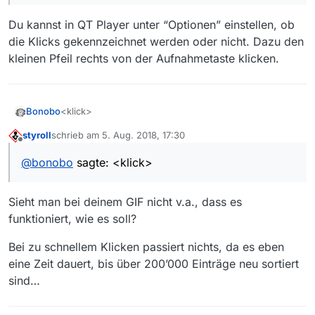
Du kannst in QT Player unter “Optionen” einstellen, ob
die Klicks gekennzeichnet werden oder nicht. Dazu den
kleinen Pfeil rechts von der Aufnahmetaste klicken.
<klick>
Bonobo
styroll
schrieb am
5. Aug. 2018, 17:30
http://www.giphy.com/gifs/88iHIKAqAzydfCut9T
zuletzt editiert von
Offline
@
bonobo
sagte: <klick>
Sieht man bei deinem GIF nicht v.a., dass es
funktioniert, wie es soll?
Bei zu schnellem Klicken passiert nichts, da es eben
eine Zeit dauert, bis über 200’000 Einträge neu sortiert
sind…