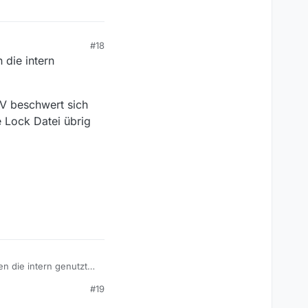
#18
 die intern
MV beschwert sich
e Lock Datei übrig
###

en die intern genutzten
#19
. MV beschwert sich
ine Lock Datei übrig