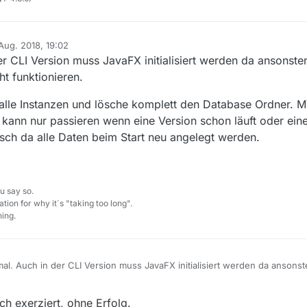
w 13.1.1

ation

 Aug. 2018, 19:02
 von
t Server VM

er CLI Version muss JavaFX initialisiert werden da ansonsten
ht funktionieren.
_171-8u171-b11-1~bpo8+1-b11

are/MediathekView-13.1.1/

 alle Instanzen und lösche komplett den Database Ordner. 
ngen: /root/.mediathek3

 kann nur passieren wenn eine Version schon läuft oder ein
########################################################
tisch da alle Daten beim Start neu angelegt werden.
/root/.mediathek3/mediathek.xml

u say so.
===================

tion for why it´s "taking too long".
ing.
: 250

t: 5

t-Http: 10

mal. Auch in der CLI Version muss JavaFX initialisiert werden da ansonst
n in [s]: 60

 nicht funktionieren.
ng anzeigen [s]: 120

ende Mal bitte alle Instanzen und lösche komplett den Database Ordner
018, 22:12
igen: true

h exerziert, ohne Erfolg.
perrt ist. Das kann nur passieren wenn eine Version schon läuft oder e