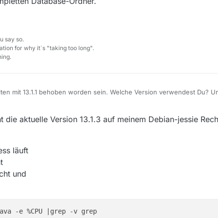
mpletten Database-Ordner.
u say so.
tion for why it´s "taking too long".
ing.
llten mit 13.1.1 behoben worden sein. Welche Version verwendest Du? 
 wurde 13.1.3 veröffentlicht.
hmals den kompletten Database-Ordner.
 die aktuelle Version 13.1.3 auf meinem Debian-jessie Rechne
ss läuft
t
cht und
ava -e %CPU |grep -v grep
