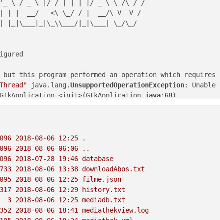
'_ \ / _ \ |/ / | | | |/ _ \ \ /\ / /

| | |  __/   <\ \_/ / |  __/\ V  V /

| |_|\___|_|\_\\___/|_|\___| \_/\_/

igured

 but this program performed an operation which requires i
Thread"
 java.lang.
UnsupportedOperationException
: Unable 
GtkApplication.<init>(GtkApplication.
java
:
68
)

GtkPlatformFactory.createApplication(GtkPlatformFactory.
ication.run(Application.
java
:
146
)

ntum.QuantumToolkit.startup(QuantumToolkit.
java
:
257
)

ation.PlatformImpl.startup(PlatformImpl.
java
:
211
)

096 
2018-08-06 
12
:25
.
ation.LauncherImpl.startToolkit(LauncherImpl.
java
:
675
)

096 
2018-08-06 
06
:06
..
ation.LauncherImpl.launchApplication1(LauncherImpl.
java
:
096 
2018-07-28 
19
:46
database
ation.LauncherImpl.lambda$launchApplication$
1
(LauncherIm
733
2018-08-06 
13
:38
downloadAbos.txt
Thread.
java
:
748
)

095
2018-08-06 
12
:25
filme.json
1
:
55
317
2018-08-06 
12
:29
history.txt
3
2018-08-06 
12
:25
mediadb.txt
352 
2018-08-06 
18
:41
mediathekview.log