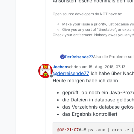
Ansonsten lösche nochmals den ko
Open source developers do NOT have to:
Make your issue a priority, just because yo
Give you any sort of "timetable", or explana
Check your entitlement. Nobody owes you anyth
Also die Probleme so
DerReisende77
D
Betriebssystem? Heute
Jochen
schrieb am
15. Aug. 2018, 07:13
Ansonsten lösche noc
zuletzt editiert von
@
derreisende77
Ich habe über Nacht
Offline
Heute morgen habe ich dann
geprüft, ob noch ein Java-Proze
die Dateien in database gelösch
das Verzeichnis database gelös
das Ergebnis kontrolliert
@08:
21
:
07
#~# ps -aux | grep -e j