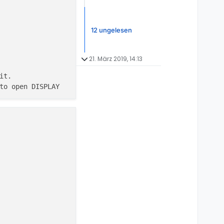
12 ungelesen
21. März 2019, 14:13
t.

to open DISPLAY

java
:
41
)

695
)

pl.
java
:
182
)
