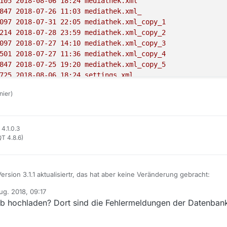
105
2018-08-06 
18
:24
mediathek.xml
847
2018-07-26 
11
:03
mediathek.xml_
VM

097
2018-07-31 
22
:05
mediathek.xml_copy_1
214
2018-07-28 
23
:59
mediathek.xml_copy_2
1-b11-
1
~bpo8+
1
-b11

097
2018-07-27 
14
:10
mediathek.xml_copy_3
thekView-
13.1
.
1
/

501
2018-07-27 
11
:36
mediathek.xml_copy_4
ot/.mediathek3

847
2018-07-25 
19
:20
mediathek.xml_copy_5
725
2018-08-06 
18
:24
settings.xml
##################################################

ek3/database/
nier)
96 
2018-07-28 
19
:46
.
diathek3/mediathek.xml

96 
2018-08-06 
12
:25
..
24
2018-08-06 
18
:42
mediathekview.mv.db
4.1.0.3
==========

QT 4.8.6)
54
2018-08-06 
12
:19
mediathekview.trace.db
ersion 3.1.1 aktualisiertr, das hat aber keine Veränderung gebracht:
0
ug. 2018, 09:17
grep -e java -e %CPU |grep -v grep

 von
 
60
.db hochladen? Dort sind die Fehlermeldungen der Datenbank
M    VSZ   RSS TTY      STAT START   TIME COMMAND

en [s]: 
120
iathek3/

/usr/share/mediathekview/MediathekView.jar -auto

e
