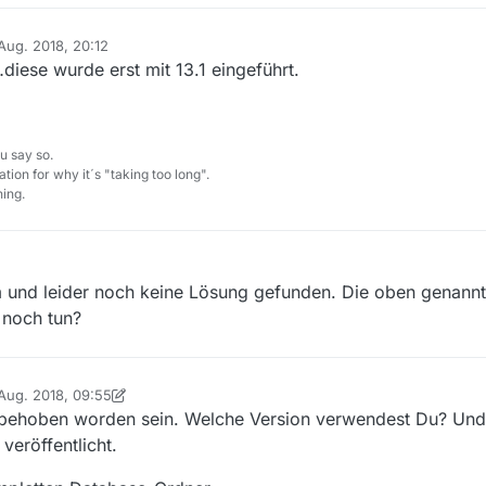
 Aug. 2018, 20:12
 von
iese wurde erst mit 13.1 eingeführt.
u say so.
tion for why it´s "taking too long".
ing.
 und leider noch keine Lösung gefunden. Die oben genannt
 noch tun?
 Aug. 2018, 09:55
t von DerReisende77
.1 behoben worden sein. Welche Version verwendest Du? Un
veröffentlicht.