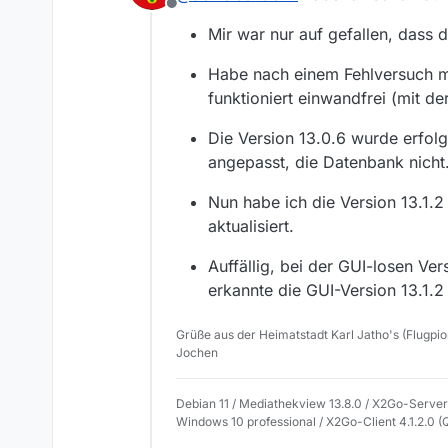
.  User-Agent: Mediathe
Offline
geblieben ist. Das lös
.  ====================
Mir war nur auf gefallen, dass d
.

. ========== ==========
Habe nach einem Fehlversuch mit
. DURATION 0:  Konfig l
funktioniert einwandfrei (mit d
.    Klasse:  Mediathek
.    Konfig lesen Anzah
Die Version 13.0.6 wurde erfolg
. ========== ==========
angepasst, die Datenbank nicht
. Liste Filme lesen von
@22:20:21#~#

Nun habe ich die Version 13.1.2
aktualisiert.
Auffällig, bei der GUI-losen V
erkannte die GUI-Version 13.1.2
Grüße aus der Heimatstadt Karl Jatho's (Flugpio
Jochen
Debian 11 / Mediathekview 13.8.0 / X2Go-Server 
Windows 10 professional / X2Go-Client 4.1.2.0 (