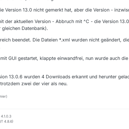
kView

chen ist unkritisch da alle Daten beim Start neu angelegt werden.
===================

ie Version 13.0 nicht gemerkt hat, aber die Version - inzwis
 ========== ========== ==========

 der aktuellen Version - Abbruch mit ^C - die Version 13.0.
esen  [154,00 ms]

er gleichen Datenbank).
Auto.starten

l: 1   Dauer: 153,00 ms

reich beendet. Die Dateien *.xml wurden nicht geändert, di
 ========== ========== ==========

.
: /root/.mediathek3/filme.json

 mit GUI gestartet, klappte einwandfrei, nun wurde auch di
ersion 13.0.6 wurden 4 Downloads erkannt und herunter gel
 trotzdem zwei der vier als neu.
nier)
4.1.0.3
QT 4.8.6)