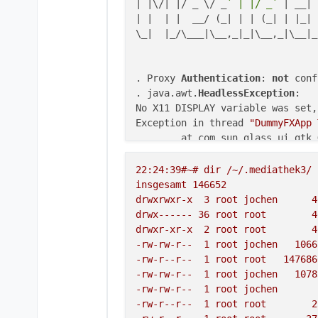
| |\/| |/ _ \/ _
` | |/ _`
 | __| 
| |  | |  __/ (_| | | (_| | |_| 
\_|  |_/\___|\__,_|_|\__,_|\__|_
. Proxy 
Authentication
: 
not
 conf
. java.awt.
HeadlessException
:

No X11 DISPLAY variable was set,
Exception in thread 
"DummyFXApp 
        at com.sun.glass.ui.gtk.
        at com.sun.glass.ui.gtk.
        at com.sun.glass.ui.Appl
22
:24:39#~#
dir
/~/.mediathek3/
        at com.sun.javafx.tk.qua
insgesamt
146652
        at com.sun.javafx.applic
drwxrwxr-x
3
root
jochen
4
        at com.sun.javafx.applic
drwx------
36
root
root
4
        at com.sun.javafx.applic
drwxr-xr-x
2
root
root
4
        at com.sun.javafx.applic
-rw-rw-r--
1
root
jochen
1066
        at java.lang.Thread.run(
-rw-r--r--
1
root
root
147686
. 
Programmstart
: 
06.08
.
2018
18
:
4
-rw-rw-r--
1
root
jochen
1078
. 
maxMemory
: 
1603
 MB

-rw-rw-r--
1
root
jochen
. 
Version
: MediathekView 
13.1
.
1
-rw-r--r--
1
root
root
2
. 
Java
:
