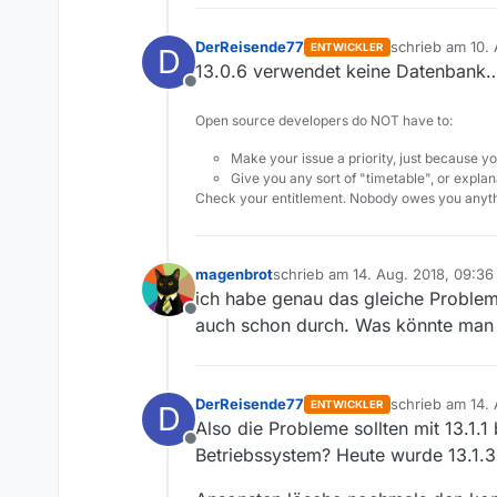
DerReisende77
schrieb am
10.
ENTWICKLER
D
zuletzt editiert
13.0.6 verwendet keine Datenbank…d
Offline
Open source developers do NOT have to:
Make your issue a priority, just because yo
Give you any sort of "timetable", or explana
Check your entitlement. Nobody owes you anyth
magenbrot
schrieb am
14. Aug. 2018, 09:36
zuletzt editiert von
ich habe genau das gleiche Problem
Offline
auch schon durch. Was könnte man
DerReisende77
schrieb am
14.
ENTWICKLER
D
zuletzt editier
Also die Probleme sollten mit 13.1
Offline
Betriebssystem? Heute wurde 13.1.3 