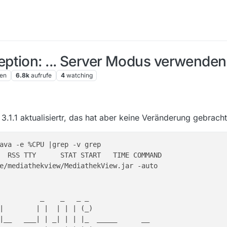
ption: ... Server Modus verwenden
en
6.8k
aufrufe
4
watching
3.1.1 aktualisiertr, das hat aber keine Veränderung gebracht
ava -e %CPU |grep -v grep

e/mediathekview/MediathekView.jar -auto

          _    _   _ _

|        | |  | | | (_)

|__   ___| | _| | | |_  _____      __
