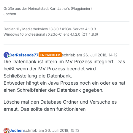
Grüße aus der Heimatstadt Karl Jatho's (Flugpionier)
Jochen
Debian 11 / Mediathekview 13.8.0 / X2Go-Server 4.1.0.3
Windows 10 professional / X2Go-Client 4.1.2.0 (QT 4.8.6)
DerReisende77
schrieb am
26. Juli 2018, 14:12
D
ENTWICKLER
zuletzt editiert von
Online
Die Datenbank ist intern im MV Prozess integriert. Das
heißt wenn der MV Prozess beendet wird
Schließstellung die Datenbank.
Entweder hängt ein Java Prozess noch ein oder es hat
einen Schreibfehler der Datenbank gegeben.
Lösche mal den Database Ordner und Versuche es
erneut. Das sollte dann funktionieren
Jochen
schrieb am
26. Juli 2018, 15:12
zuletzt editiert von