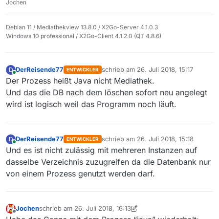
Jochen
Debian 11 / Mediathekview 13.8.0 / X2Go-Server 4.1.0.3
Windows 10 professional / X2Go-Client 4.1.2.0 (QT 4.8.6)
DerReisende77
schrieb am
26. Juli 2018, 15:17
D
ENTWICKLER
zuletzt editiert von
Online
Der Prozess heißt Java nicht Mediathek.
Und das die DB nach dem löschen sofort neu angelegt
wird ist logisch weil das Programm noch läuft.
DerReisende77
schrieb am
26. Juli 2018, 15:18
D
ENTWICKLER
zuletzt editiert von
Online
Und es ist nicht zulässig mit mehreren Instanzen auf
dasselbe Verzeichnis zuzugreifen da die Datenbank nur
von einem Prozess genutzt werden darf.
Jochen
schrieb am
26. Juli 2018, 16:13
zuletzt editiert von Nicklas2751
Offline