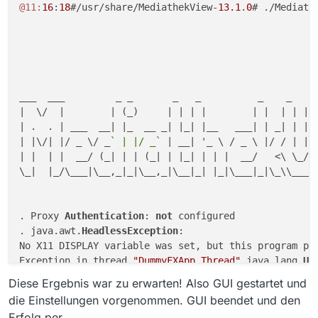
@11:
16
:
18
#/usr/share/MediathekView-
13.1
.
0
# ./Mediathe
.  max. Download-Restart: 5

.  max. Download-Restart-Http: 10

.  Download weiterführen in [s]: 60

.  Download Fehlermeldung anzeigen [s]: 120

.  Downoadprogress anzeigen: true

.  User-Agent: MediathekView

___  ___         _ _       _   _          _    _   _ 
.  =======================================

|  \/  |        | (_)     | | | |        | |  | | | (
.

| .  . | ___  __| |_  __ _| |_| |__   ___| | _| | | |
. ========== ========== ========== ========== =======
| |\/| |/ _ \/ _
` | |/ _`
 | __| '_ \ / _ \ |/ / | | |
. DURATION 0:  Konfig lesen  [187,00 ms]

| |  | |  __/ (_| | | (_| | |_| | | |  __/   <\ \_/ /
.    Klasse:  MediathekAuto.starten

\_|  |_/\___|\__,_|_|\__,_|\__|_| |_|\___|_|\_\\___/|
.    Konfig lesen Anzahl: 1   Dauer: 186,00 ms

. ========== ========== ========== ========== =======
. Proxy 
Authentication
: 
not
 configured

. java.awt.
HeadlessException
:

No X11 DISPLAY variable was set, but this program per
Exception in thread 
"DummyFXApp Thread"
 java.lang.
Un
        at com.sun.glass.ui.gtk.GtkApplication.<init
Diese Ergebnis war zu erwarten! Also GUI gestartet und
        at com.sun.glass.ui.gtk.GtkPlatformFactory.c
die Einstellungen vorgenommen. GUI beendet und den
        at com.sun.glass.ui.Application.run(Applicat
Erfolg per