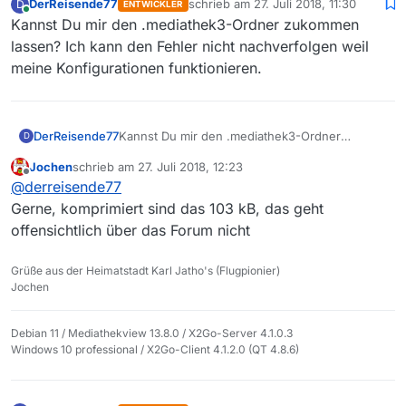
DerReisende77
schrieb am
27. Juli 2018, 11:30
D
ENTWICKLER
. ========== ========== ========== ========== =======
zuletzt editiert von
Online
Kannst Du mir den .mediathek3-Ordner zukommen
. DURATION 0:  Konfig lesen  [188,00 ms]

lassen? Ich kann den Fehler nicht nachverfolgen weil
.    Klasse:  MediathekAuto.starten

meine Konfigurationen funktionieren.
.    Konfig lesen Anzahl: 1   Dauer: 187,00 ms

. ========== ========== ========== ========== =======
. Liste Filme lesen von: /root/.mediathek3/filme.json
DerReisende77
Kannst Du mir den .mediathek3-Ordner
D
zukommen lassen? Ich kann den Fehler nicht
Jochen
schrieb am
27. Juli 2018, 12:23
nachverfolgen weil meine Konfigurationen
zuletzt editiert von
Offline
@
derreisende77
funktionieren.
Gerne, komprimiert sind das 103 kB, das geht
offensichtlich über das Forum nicht
Grüße aus der Heimatstadt Karl Jatho's (Flugpionier)
Jochen
Debian 11 / Mediathekview 13.8.0 / X2Go-Server 4.1.0.3
Windows 10 professional / X2Go-Client 4.1.2.0 (QT 4.8.6)