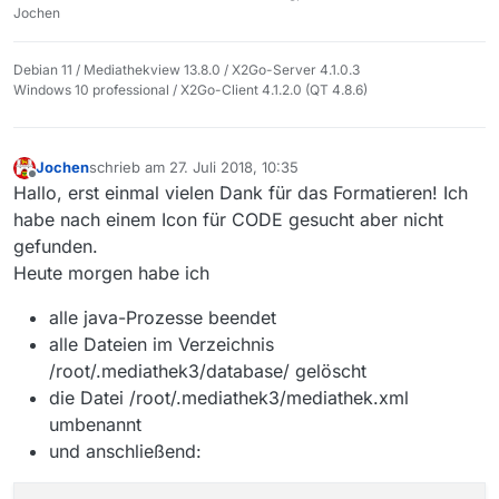
Jochen
        at java.lang.Thread.run(Thread.java:748)

. Programmstart: 26.07.2018 17:41:08

. maxMemory: 1603 MB

Debian 11 / Mediathekview 13.8.0 / X2Go-Server 4.1.0.3
Windows 10 professional / X2Go-Client 4.1.2.0 (QT 4.8.6)
. Version: MediathekView 13.1.0

. Java:

. Vendor: Oracle Corporation

. VMname: OpenJDK 64-Bit Server VM

Jochen
schrieb am
27. Juli 2018, 10:35
zuletzt editiert von
Offline
. Version: 1.8.0
_171

Hallo, erst einmal vielen Dank für das Formatieren! Ich
. Runtimeversion: 1.8.0_
171-8u171-b11-1~bpo8+1-b11

habe nach einem Icon für CODE gesucht aber nicht
. Programmpfad: /usr/share/MediathekView-13.1.0/

gefunden.
. Verzeichnis Einstellungen: /root/.mediathek3

Heute morgen habe ich
.

. ###################################################
alle java-Prozesse beendet
.

alle Dateien im Verzeichnis
.

/root/.mediathek3/database/ gelöscht
. Einstellungen laden: /root/.mediathek3/mediathek.xm
die Datei /root/.mediathek3/mediathek.xml
.

.  =======================================

umbenannt
.  Systemparameter

und anschließend:
.  -----------------

.  Download-Timeout [s]: 250
