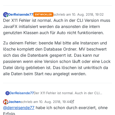
. Vendor: Oracle Corporation

. VMname: OpenJDK 64-Bit Server VM

. Version: 1.8.0_171

DerReisende77
schrieb am
10. Aug. 2018, 19:02
D
ENTWICKLER
zuletzt editiert von
. Runtimeversion: 1.8.0_171-8u171-b11-1~bpo8+1
Online
Der X11 Fehler ist normal. Auch in der CLI Version muss
. Programmpfad: /usr/share/MediathekView-13.1.
JavaFX initialisiert werden da ansonsten die intern
. Verzeichnis Einstellungen: /root/.mediathek3
genutzten Klassen auch für Auto nicht funktionieren.
.

. ############################################
Zu deinem Fehler: beende Mal bitte alle Instanzen und
.

.

lösche komplett den Database Ordner. MV beschwert
. Einstellungen laden: /root/.mediathek3/media
sich das die Datenbank gesperrt ist. Das kann nur
.

passieren wenn eine Version schon läuft oder eine Lock
.  =======================================

.  Systemparameter

Datei übrig geblieben ist. Das löschen ist unkritisch da
.  -----------------

alle Daten beim Start neu angelegt werden.
.  Download-Timeout [s]: 250

.  max. Download-Restart: 5

.  max. Download-Restart-Http: 10

.  Download weiterführen in [s]: 60

Der X11 Fehler ist normal. Auch in der CLI
DerReisende77
D
.  Download Fehlermeldung anzeigen [s]: 120

Version muss JavaFX initialisiert werden da
.  Downoadprogress anzeigen: true

Jochen
schrieb am
10. Aug. 2018, 19:44
ansonsten die intern genutzten Klassen auch
Zu deinem Fehler: beende Mal bitte alle
zuletzt editiert von Jochen
8. Okt. 2018, 22:12
Offline
.  User-Agent: MediathekView

@
derreisende77
habe ich schon durch exerziert, ohne
für Auto nicht funktionieren.
Instanzen und lösche komplett den Database
.  =======================================

Ordner. MV beschwert sich das die Datenbank
Erfolg.