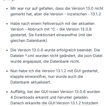
.

gesperrt ist. Das kann nur passieren wenn eine
. ========== ========== ========== ========== 
Version schon läuft oder eine Lock Datei übrig
Mir war nur auf gefallen, dass die Version 13.0 nicht
. DURATION 0:  Konfig lesen  [154,00 ms]

geblieben ist. Das löschen ist unkritisch da alle
gemerkt hat, aber die Version - inzwischen - 13.1.2
.    Klasse:  MediathekAuto.starten

Daten beim Start neu angelegt werden.
.    Konfig lesen Anzahl: 1   Dauer: 153,00 ms
Habe nach einem Fehlversuch mit der aktuellen
. ========== ========== ========== ========== 
. Liste Filme lesen von: /root/.mediathek3/fil
Version - Abbruch mit ^C - die Version 13.0.6
gestartet, Sie funktioniert einwandfrei (mit der
@22:20:21#~#

gleichen Datenbank).
Die Version 13.0.6 wurde erfolgreich beendet. Die
Dateien *.xml wurden nicht geändert, die json-Datei
wurde angepasst, die Datenbank nicht.
Nun habe ich die Version 13.1.2 mit GUI gestartet,
klappte einwandfrei, nun wurde auch die
Datenbank aktualisiert.
Auffällig, bei der GUI-losen Version 13.0.6 wurden
4 Downloads erkannt und herunter geladen.
Danach erkannte die GUI-Version 13.1.2 trotzdem