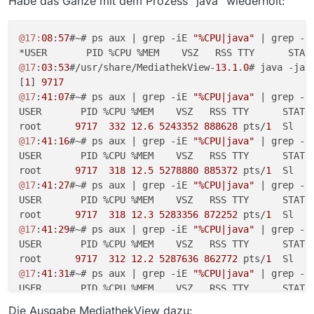
Habe das Ganze mit dem Prozess “java” wiederholt:
@17:
08
:
57
#~# ps aux | grep -iE 
"%CPU|java"
 | grep -v 
@17
:
03
:
53
#/usr/share/MediathekView-
13.1
.
0
# java -jar
[
1
] 
9717
@17
:
41
:
07
#~# ps aux | grep -iE 
"%CPU|java"
 | grep -v 
USER       PID %CPU %MEM    VSZ   RSS TTY      STAT S
root      
9717
332
12.6
5243352
888628
 pts/
1
  Sl   
@17
:
41
:
16
#~# ps aux | grep -iE 
"%CPU|java"
 | grep -v 
USER       PID %CPU %MEM    VSZ   RSS TTY      STAT S
root      
9717
318
12.5
5278880
885372
 pts/
1
  Sl   
@17
:
41
:
27
#~# ps aux | grep -iE 
"%CPU|java"
 | grep -v 
USER       PID %CPU %MEM    VSZ   RSS TTY      STAT S
root      
9717
318
12.3
5283356
872252
 pts/
1
  Sl   
@17
:
41
:
29
#~# ps aux | grep -iE 
"%CPU|java"
 | grep -v 
USER       PID %CPU %MEM    VSZ   RSS TTY      STAT S
root      
9717
312
12.2
5287636
862772
 pts/
1
  Sl   
@17
:
41
:
31
#~# ps aux | grep -iE 
"%CPU|java"
 | grep -v 
USER       PID %CPU %MEM    VSZ   RSS TTY      STAT S
root      
9717
280
12.0
5297132
847280
 pts/
1
  Sl   
Die Ausgabe MediathekView dazu: