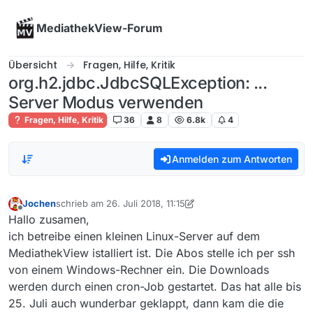
Skip to content
MediathekView-Forum
Übersicht
Fragen, Hilfe, Kritik
org.h2.jdbc.JdbcSQLException: ...
Server Modus verwenden
Fragen, Hilfe, Kritik
36
8
6.8k
4
Anmelden zum Antworten
Jochen
schrieb am
26. Juli 2018, 11:15
zuletzt editiert von Jochen
Offline
Hallo zusamen,
ich betreibe einen kleinen Linux-Server auf dem
MediathekView istalliert ist. Die Abos stelle ich per ssh
von einem Windows-Rechner ein. Die Downloads
werden durch einen cron-Job gestartet. Das hat alle bis
25. Juli auch wunderbar geklappt, dann kam die die