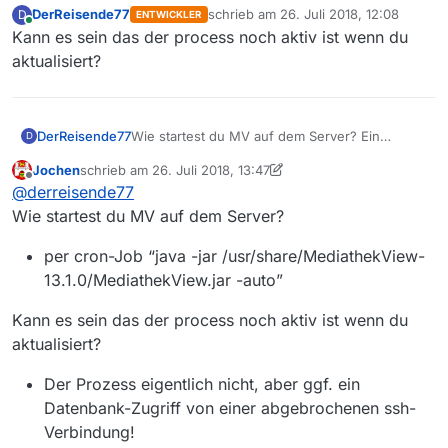
DerReisende77
schrieb am
26. Juli 2018, 12:08
D
ENTWICKLER
zuletzt editiert von
Online
Kann es sein das der process noch aktiv ist wenn du
aktualisiert?
DerReisende77
Wie startest du MV auf dem Server? Ein
D
Freund von mir betreibt MV auf einem RPi seit
Jochen
schrieb am
26. Juli 2018, 13:47
Monaten ohne probleme
zuletzt editiert von Jochen
Offline
@
derreisende77
Wie startest du MV auf dem Server?
per cron-Job “java -jar /usr/share/MediathekView-
13.1.0/MediathekView.jar -auto”
Kann es sein das der process noch aktiv ist wenn du
aktualisiert?
Der Prozess eigentlich nicht, aber ggf. ein
Datenbank-Zugriff von einer abgebrochenen ssh-
Verbindung!