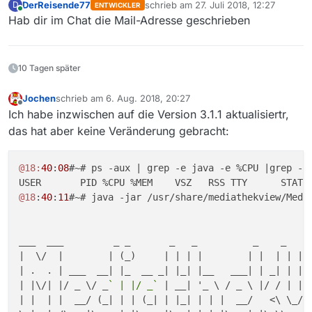
DerReisende77
schrieb am
27. Juli 2018, 12:27
D
ENTWICKLER
zuletzt editiert von
Online
Hab dir im Chat die Mail-Adresse geschrieben
10 Tagen später
Jochen
schrieb am
6. Aug. 2018, 20:27
zuletzt editiert von
Offline
Ich habe inzwischen auf die Version 3.1.1 aktualisiertr,
das hat aber keine Veränderung gebracht:
@18:
40
:
08
#~# ps -aux | grep -e java -e %CPU |grep -v 
@18
:
40
:
11
#~# java -jar /usr/share/mediathekview/Media
___  ___         _ _       _   _          _    _   _ 
|  \/  |        | (_)     | | | |        | |  | | | (
| .  . | ___  __| |_  __ _| |_| |__   ___| | _| | | |
| |\/| |/ _ \/ _
` | |/ _`
 | __| '_ \ / _ \ |/ / | | |
| |  | |  __/ (_| | | (_| | |_| | | |  __/   <\ \_/ /