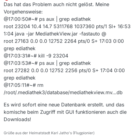
Offline
Das hat das Problem auch nicht gelöst. Meine
Vorgehensweise:
@17:00:50#~# ps aux | grep ediathek
root 23204 10.4 14.7 5311768 1037360 pts/1 Sl+ 16:53
1:04 java -jar MediathekView.jar -fastauto @
root 27163 0.0 0.0 12752 2264 pts/0 S+ 17:03 0:00
grep ediathek
@17:03:31#~# kill -9 23204
@17:03:53#~# ps aux | grep ediathek
root 27282 0.0 0.0 12752 2256 pts/0 S+ 17:04 0:00
grep ediathek
@17:05:11#~# rm
/root/.mediathek3/database/mediathekview.mv…db
Es wird sofort eine neue Datenbank erstellt. und das
komische beim Zugriff mit GUI funktionieren auch die
Downloads!
Grüße aus der Heimatstadt Karl Jatho's (Flugpionier)