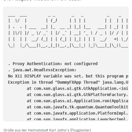
@17
:
41
:
40
#~# ps aux | grep -iE 
"%CPU|java"
 | grep -v 
USER       PID %CPU %MEM    VSZ   RSS TTY      STAT S
root      
9717
205
12.0
5297132
847280
 pts/
1
  Sl   
__
_  
__
_         _
_       _
_          _
_   _
@17
:
41
:
52
#~# ps aux | grep -iE 
"%CPU|java"
 | grep -v 
|  \/  |        | (_
)     | | | |        | |  | | | 
USER       PID %CPU %MEM    VSZ   RSS TTY      STAT S
| .  . | 
__
_  
__| |
_  
__ 
_| |_
| |__
__
_| | _
| | | 
root      
9717
154
12.0
5297132
847280
 pts/
1
  Sl   
| |\/| |/ _
 \/ 
_` | |/ _
` | __
| '_
 \ / 
_ \ |/ / | | 
@17
:
52
:
38
#~# ps aux | grep -iE 
"%CPU|java"
 | grep -v 
| |  | |  __
/ (_
| | | (
_| | |_
| | | |  __
/   <\ \_
/ 
USER       PID %CPU %MEM    VSZ   RSS TTY      STAT S
\
_|  |_
/\
__
_|\
__,
_|_
|\__
,_
|\__
|
_| |_
|\
__
_|_
|\
_\\
__
_/
root      
9717
12.8
12.0
5297132
847456
 pts/
1
  Sl   
@17
:
54
:
10
#~# ps aux | grep -iE 
"%CPU|java"
 | grep -v 
USER       PID %CPU %MEM    VSZ   RSS TTY      STAT S
. Proxy Authentication: not configured

root      
9717
7.9
12.0
5297132
847720
 pts/
1
  Sl   
. java.awt.HeadlessException:

@18
:
01
:
16
No X11 DISPLAY variable was set, but this program per
Exception in thread "DummyFXApp Thread" java.lang.Uns
        at com.sun.glass.ui.gtk.GtkApplication.
<
init
        at com.sun.glass.ui.gtk.GtkPlatformFactory.cr
        at com.sun.glass.ui.Application.run(Applicati
        at com.sun.javafx.tk.quantum.QuantumToolkit.s
        at com.sun.javafx.application.PlatformImpl.st
        at com.sun.javafx.application.LauncherImpl.st
        at com.sun.javafx.application.LauncherImpl.la
Grüße aus der Heimatstadt Karl Jatho's (Flugpionier)
        at com.sun.javafx.application.LauncherImpl.la