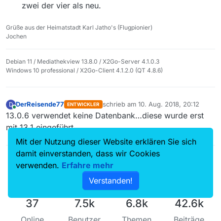
zwei der vier als neu.
Grüße aus der Heimatstadt Karl Jatho's (Flugpionier)
Jochen
Debian 11 / Mediathekview 13.8.0 / X2Go-Server 4.1.0.3
Windows 10 professional / X2Go-Client 4.1.2.0 (QT 4.8.6)
DerReisende77
schrieb am
10. Aug. 2018, 20:12
D
ENTWICKLER
zuletzt editiert von
Online
13.0.6 verwendet keine Datenbank…diese wurde erst
mit 13.1 eingeführt.
Mit der Nutzung dieser Website erklären Sie sich
damit einverstanden, dass wir Cookies
verwenden.
Erfahre mehr
Verstanden!
37
7.5k
6.8k
42.6k
Online
Benutzer
Themen
Beiträge