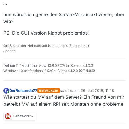
…
nun würde ich gerne den Server-Modus aktivieren, aber
wie?
PS: Die GUI-Version klappt problemlos!
Grüße aus der Heimatstadt Karl Jatho's (Flugpionier)
Jochen
Debian 11 / Mediathekview 13.8.0 / X2Go-Server 4.1.0.3
Windows 10 professional / X2Go-Client 4.1.2.0 (QT 4.8.6)
DerReisende77
schrieb am
26. Juli 2018, 11:58
D
ENTWICKLER
zuletzt editiert von
Online
Wie startest du MV auf dem Server? Ein Freund von mir
betreibt MV auf einem RPi seit Monaten ohne probleme
1 Antwort