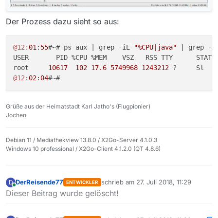
. Runtimeversion: 1.8.0_
171-8u171-b11-1~bpo8+1-b11

. Programmpfad: /usr/share/MediathekView-13.1.0/

Der Prozess dazu sieht so aus:
. Verzeichnis Einstellungen: /root/.mediathek3

.

@12:
01
:
55
#~# ps aux | grep -iE 
"%CPU|java"
 | grep -v 
. ###################################################
USER       PID %CPU %MEM    VSZ   RSS TTY      STAT S
.

root     
10617
102
17.6
5749968
1243212
 ?     Sl   
.

@12
:
02
:
04
. Einstellungen laden: /root/.mediathek3/mediathek.xm
.

.  =======================================

Grüße aus der Heimatstadt Karl Jatho's (Flugpionier)
.  Systemparameter

Jochen
.  -----------------

.  Download-Timeout [s]: 250

Debian 11 / Mediathekview 13.8.0 / X2Go-Server 4.1.0.3
.  max. Download-Restart: 5

Windows 10 professional / X2Go-Client 4.1.2.0 (QT 4.8.6)
.  max. Download-Restart-Http: 10

.  Download weiterführen in [s]: 60

.  Download Fehlermeldung anzeigen [s]: 120

DerReisende77
schrieb am
27. Juli 2018, 11:29
D
.  Downoadprogress anzeigen: true

ENTWICKLER
zuletzt editiert von
Online
Dieser Beitrag wurde gelöscht!
.  User-Agent: MediathekView

.  =======================================

.
