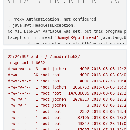
\_|  |_/\___|\__,_|_|\__,_|\__|_| |_|\___|_|\_\\___/|
. Proxy 
Authentication
: 
not
 configured

. java.awt.
HeadlessException
:

No X11 DISPLAY variable was set, but this program per
Exception in thread 
"DummyFXApp Thread"
 java.lang.
Un
        at com.sun.glass.ui.gtk.GtkApplication.<init
        at com.sun.glass.ui.gtk.GtkPlatformFactory.c
        at com.sun.glass.ui.Application.run(Applicat
22
:24:39#~#
dir
/~/.mediathek3/
        at com.sun.javafx.tk.quantum.QuantumToolkit.
insgesamt
146652
        at com.sun.javafx.application.PlatformImpl.s
drwxrwxr-x
3
root
jochen
4096 
2018-08-06 
12
:25
        at com.sun.javafx.application.LauncherImpl.s
drwx------
36
root
root
4096 
2018-08-06 
06
:06
        at com.sun.javafx.application.LauncherImpl.l
drwxr-xr-x
2
root
root
4096 
2018-07-28 
19
:46
        at com.sun.javafx.application.LauncherImpl.l
-rw-rw-r--
1
root
jochen
1066733
2018-08-06 
13
:38
        at java.lang.Thread.run(Thread.
java
:
748
)

-rw-r--r--
1
root
root
147686095
2018-08-06 
12
:25
. 
Programmstart
: 
06.08
.
2018
18
:
41
:
55
-rw-rw-r--
1
root
jochen
1078317
2018-08-06 
12
:29
. 
maxMemory
: 
1603
 MB

-rw-rw-r--
1
root
jochen
3
2018-08-06 
12
:25
. 
Version
: MediathekView 
13.1
.
1
-rw-r--r--
1
root
root
2352 
2018-08-06 
18
:41
. 
Java
:

-rw-r--r--
1
root
root
37105
2018-08-06 
18
:24
. 
Vendor
: Oracle Corporation

-rw-r--r--
1
root
root
43847
2018-07-26 
11
:03
. 
VMname
: OpenJDK 
64
-Bit Server VM

-rw-r--r--
1
root
root
37097
2018-07-31 
22
:05