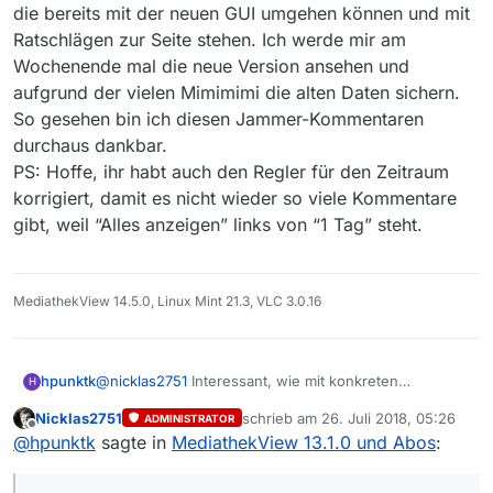
die bereits mit der neuen GUI umgehen können und mit
Ratschlägen zur Seite stehen. Ich werde mir am
Wochenende mal die neue Version ansehen und
aufgrund der vielen Mimimimi die alten Daten sichern.
So gesehen bin ich diesen Jammer-Kommentaren
durchaus dankbar.
PS: Hoffe, ihr habt auch den Regler für den Zeitraum
korrigiert, damit es nicht wieder so viele Kommentare
gibt, weil “Alles anzeigen” links von “1 Tag” steht.
MediathekView 14.5.0, Linux Mint 21.3, VLC 3.0.16
hpunktk
@
nicklas2751
Interessant, wie mit konkreten
H
Benutzer-Hinweisen zu Nachteilen der neuen Version
Nicklas2751
schrieb am
26. Juli 2018, 05:26
ADMINISTRATOR
umgegangen wird. “Wir ändern was WIR für richtig
zuletzt editiert von
Offline
@
hpunktk
sagte in
MediathekView 13.1.0 und Abos
:
halten…” und Benutzer sind uns wurscht…