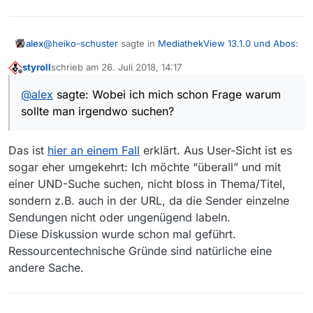
Sendungen herunterzuladen und anzuschauen? Sind es
alle Österreicher? In den Texten ist jedenfalls der
Gibt es evtl. doch besondere Einstellungen? Wenn ja,
Standort der User nicht ersichtlich.
würde ich gerne wissen, wie und wo genau ich was
machen muß. Ein klare Ansage wäre, wenn gründsätzlich
Unter "C:\Users\username \wird die datei
@
heiko-schuster
sagte in
MediathekView 13.1.0 und Abos
:
alex
mitgeteilt wird, dass ORF.-Sendungen in Deutschland alle
mediathek3/mediathek.xml mit
styroll
schrieb am
26. Juli 2018, 14:17
geblockt sind. Alles andere ist verwirrend.
MediathekView</__system-parameter__useragent_13.1.0
Bei mir sind wohl alle ORF-Sendungen durch
zuletzt editiert von
Offline
@
Alex
,
nicht aufgeführt, den man vielleicht ändern müßte.
Geoblocking gelb markiert. Eine andere Alternative sehe
@
alex
sagte: Wobei ich mich schon Frage warum
ich im Moment nicht.
Gruß Andy
Punkt 2 und 3 dürfte möglich sein. Punkt 1 sehe ich
dann mach ich hier sofort drei Vorschläge zur
sollte man irgendwo suchen?
Ressourcen mäßig nicht möglich. Wobei ich mich schon
Nachbesserung:
Frage warum sollte man irgendwo suchen? Merkt man
wieder Einführung der Suche “irgendwo”.
sich immer nur die beschreibung oder den filmlink?
Das ist
hier an einem Fall
erklärt. Aus User-Sicht ist es
wieder Einführung der fünf Buttons für Filter-
sogar eher umgekehrt: Ich möchte “überall” und mit
Profile.
einer UND-Suche suchen, nicht bloss in Thema/Titel,
wieder Einführung des Buttons “alle Filter
löschen” (früher Pinselsymbol) in den
sondern z.B. auch in der URL, da die Sender einzelne
Filtereinstellungen, um nicht jeden Haken
Sendungen nicht oder ungenügend labeln.
einzeln entfernen zu müssen.
Diese Diskussion wurde schon mal geführt.
Ressourcentechnische Gründe sind natürliche eine
andere Sache.