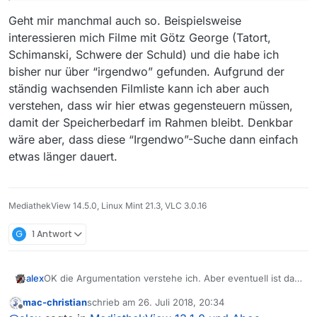
Geht mir manchmal auch so. Beispielsweise
interessieren mich Filme mit Götz George (Tatort,
Schimanski, Schwere der Schuld) und die habe ich
bisher nur über “irgendwo” gefunden. Aufgrund der
ständig wachsenden Filmliste kann ich aber auch
verstehen, dass wir hier etwas gegensteuern müssen,
damit der Speicherbedarf im Rahmen bleibt. Denkbar
wäre aber, dass diese “Irgendwo”-Suche dann einfach
etwas länger dauert.
MediathekView 14.5.0, Linux Mint 21.3, VLC 3.0.16
G
1 Antwort
OK die Argumentation verstehe ich. Aber eventuell ist da
alex
eine Suche mit Google oder ähnlichen Suchmaschinen
mac-christian
schrieb am
26. Juli 2018, 20:34
besser, die haben schließlich auch die Ressourcen mal
Also ich werde mal mit Christian sprechen in wie weit da
zuletzt editiert von
Offline