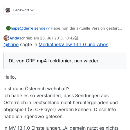
1 Antwort
hape
@
derreisende77
Habe nun die aktuelle Version gestartet
H
und in den Eintrag “User-Agent”, den es nun wieder gibt,
Andy
schrieb am
26. Juli 2018, 10:42
wurde vom settings.xml meine Änderung übernommen.
zuletzt editiert von Andy
Offline
@
hape
sagte in
MediathekView 13.1.0 und Abos
:
DL von ORF-mp4 funktioniert nun wieder. Danke :-)
DL von ORF-mp4 funktioniert nun wieder.
Hallo,
bist du in Östereich wohnhaft?
Ich habe es so verstanden, dass Sendungen aus
Österreich in Deutschland nicht heruntergeladen und
abgespielt (VLC-Player) werden können. Diese Info
habe ich irgendwo gelesen.
In MV 13.1.0 Einstellungen…Allgemein nutzt es nichts,