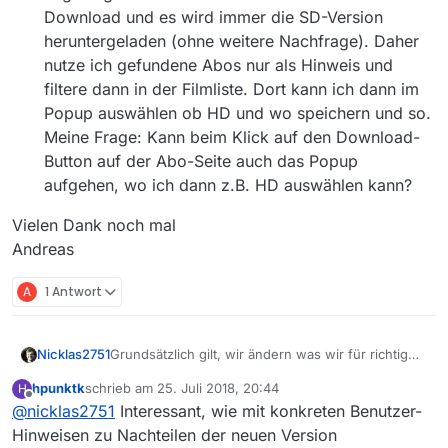
Download und es wird immer die SD-Version
heruntergeladen (ohne weitere Nachfrage). Daher
nutze ich gefundene Abos nur als Hinweis und
filtere dann in der Filmliste. Dort kann ich dann im
Popup auswählen ob HD und wo speichern und so.
Meine Frage: Kann beim Klick auf den Download-
Button auf der Abo-Seite auch das Popup
aufgehen, wo ich dann z.B. HD auswählen kann?
Vielen Dank noch mal
Andreas
A
1 Antwort
Grundsätzlich gilt, wir ändern was wir für richtig
Nicklas2751
halten und stimmen und darüber im Team ab.
hpunktk
schrieb am
25. Juli 2018, 20:44
H
Wem das nicht passt kann jederzeit auch ältere
Weiterhin besteht die Möglichkeit über das Forum
zuletzt editiert von
Offline
@
nicklas2751
Interessant, wie mit konkreten Benutzer-
Versionen verwenden muss aber auch damit
jederzeit konstruktives Feedback abzugeben und
leben, dass es für diese keine weiteren Bug fixes
sich so an der Weiterentwicklung zu beteiligen.
Hinweisen zu Nachteilen der neuen Version