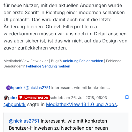
für neue Nutzer, mit den aktuellen Änderungen wurde
der erste Schritt in Richtung einer modernen schlanken
UI gemacht. Das wird damit auch nicht die letzte
Änderung bleiben. Ob evtl Filterprofile o.ä
wiederkommen müssen wir uns noch im Detail ansehen
was aber sicher ist, ist das wir nicht auf das Design von
zuvor zurückkehren werden.
MediathekView Entwickler | Bugs?:
Anleitung Fehler melden
| Fehlende
Sendungen?:
Fehlende Sendung melden
hpunktk
@
nicklas2751
Interessant, wie mit konkreten
H
Benutzer-Hinweisen zu Nachteilen der neuen Version
alex
schrieb am
26. Juli 2018, 06:03
ADMINISTRATOR
umgegangen wird. “Wir ändern was WIR für richtig
zuletzt editiert von
Offline
@
hpunktk
sagte in
MediathekView 13.1.0 und Abos
:
halten…” und Benutzer sind uns wurscht…
@
nicklas2751
Interessant, wie mit konkreten
Benutzer-Hinweisen zu Nachteilen der neuen