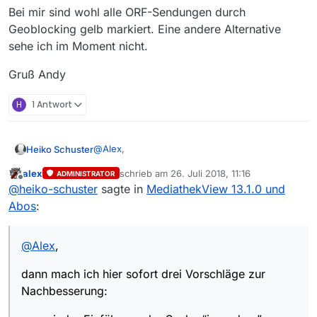
Bei mir sind wohl alle ORF-Sendungen durch
Geoblocking gelb markiert. Eine andere Alternative
sehe ich im Moment nicht.
Gruß Andy
H
1 Antwort
@
Alex
,
Heiko Schuster
alex
schrieb am
26. Juli 2018, 11:16
ADMINISTRATOR
dann mach ich hier sofort drei Vorschläge zur
zuletzt editiert von
Offline
@
heiko-schuster
sagte in
MediathekView 13.1.0 und
Nachbesserung:
wieder Einführung der Suche “irgendwo”.
Abos
:
wieder Einführung der fünf Buttons für
Filter-Profile.
wieder Einführung des Buttons “alle Filter
@
Alex
,
löschen” (früher Pinselsymbol) in den
Filtereinstellungen, um nicht jeden Haken
dann mach ich hier sofort drei Vorschläge zur
einzeln entfernen zu müssen.
Nachbesserung: