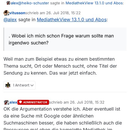
@
heiko-schuster
sagte in
MediathekView 13.1.0 und Abos
:
alex
vitusson
schrieb am
26. Juli 2018, 15:22
zuletzt editiert von
Offline
@
Alex
,
@
alex
sagte in
MediathekView 13.1.0 und Abos
:
Punkt 2 und 3 dürfte möglich sein. Punkt 1 sehe ich
dann mach ich hier sofort drei Vorschläge zur
Ressourcen mäßig nicht möglich. Wobei ich mich schon
Nachbesserung:
. Wobei ich mich schon Frage warum sollte man
Frage warum sollte man irgendwo suchen? Merkt man
irgendwo suchen?
wieder Einführung der Suche “irgendwo”.
sich immer nur die beschreibung oder den filmlink?
wieder Einführung der fünf Buttons für Filter-
Profile.
Weil man zum Beispiel etwas zu einem bestimmten
wieder Einführung des Buttons “alle Filter
Thema sucht, Ort oder Mensch sucht, ohne Titel der
löschen” (früher Pinselsymbol) in den
Filtereinstellungen, um nicht jeden Haken
Sendung zu kennen. Das war jetzt einfach.
einzeln entfernen zu müssen.
1 Antwort
alex
schrieb am
26. Juli 2018, 15:32
ADMINISTRATOR
zuletzt editiert von
Offline
OK die Argumentation verstehe ich. Aber eventuell ist
da eine Suche mit Google oder ähnlichen
Suchmaschinen besser, die haben schließlich auch die
Ressourcen mal eben die komplette Mediathek im