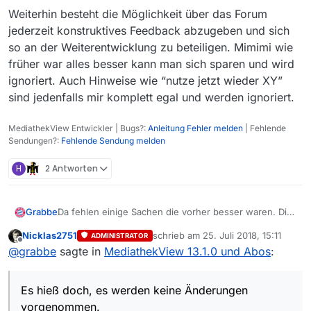
Weiterhin besteht die Möglichkeit über das Forum
jederzeit konstruktives Feedback abzugeben und sich
so an der Weiterentwicklung zu beteiligen. Mimimi wie
früher war alles besser kann man sich sparen und wird
ignoriert. Auch Hinweise wie “nutze jetzt wieder XY”
sind jedenfalls mir komplett egal und werden ignoriert.
MediathekView Entwickler | Bugs?:
Anleitung Fehler melden
| Fehlende
Sendungen?:
Fehlende Sendung melden
H
2 Antworten
Da fehlen einige Sachen die vorher besser waren. Die
Grabbe
“irgendwo-Suche”, die Filterprofile. Die fehlen mir
Nicklas2751
schrieb am
25. Juli 2018, 15:11
ADMINISTRATOR
besonders. Bei der Ansicht kann man auch weniger
Also ich habe die ältere Version wieder installiert.
zuletzt editiert von
Offline
@
grabbe
sagte in
MediathekView 13.1.0 und Abos
:
einstellen. Und meine Spalteneinstellungen waren alle
weg. Es hieß doch, es werden keine Änderungen
vorgenommen.
Es hieß doch, es werden keine Änderungen
vorgenommen.