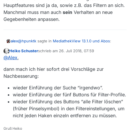
Hauptfeatures sind ja da, sowie z.B. das Filtern an sich.
Manchmal muss man auch
sein
Verhalten an neue
Gegebenheiten anpassen.
@
hpunktk
sagte in
MediathekView 13.1.0 und Abos
:
alex
Heiko Schuster
schrieb am
26. Juli 2018, 07:59
zuletzt editiert von
Offline
@
nicklas2751
Interessant, wie mit konkreten
@
Alex
,
Benutzer-Hinweisen zu Nachteilen der neuen
Das bedeutet nicht, dass wir nicht Änderungswünsche
Version umgegangen wird. “Wir ändern was WIR für
dann mach ich hier sofort drei Vorschläge zur
berücksichtigen und mit in die Diskussionen einbeziehen.
richtig halten…” und Benutzer sind uns wurscht…
Nachbesserung:
Es ist halt immer so, dass die Hauptentwickler erst mal
Also nimm die Aussage nicht so wortwörtlich, schliesslich
entscheiden in welche Richtung es geht, dass war schon
zeigt eurer Feedback, dass man da noch an manchen
wieder Einführung der Suche “irgendwo”.
immer so in der Softwareentwicklung. Jeder hat andere
Stellschrauben eventuell was machen kann. Aber wir
wieder Einführung der fünf Buttons für Filter-Profile.
Vorstellungen und man kann einfach kein Produkt
werden halt nicht alles zurück bauen auf den “alten Mist”,
entwickeln, welches
allen
gefällt.
nur weil manche direkt Erschreckt sind.
wieder Einführung des Buttons “alle Filter löschen”
Es ist auch wie immer eine Gewöhnungssache und die
(früher Pinselsymbol) in den Filtereinstellungen, um
Hauptfeatures sind ja da, sowie z.B. das Filtern an sich.
nicht jeden Haken einzeln entfernen zu müssen.
Manchmal muss man auch
sein
Verhalten an neue
Gegebenheiten anpassen.
Gruß Heiko