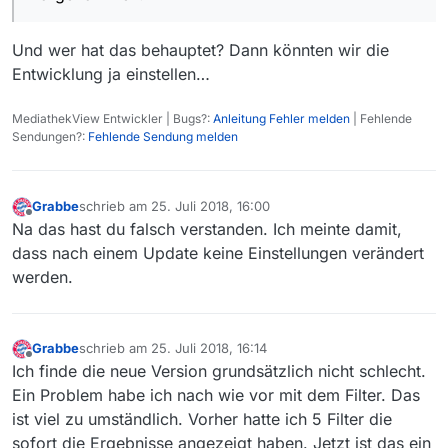
Und wer hat das behauptet? Dann könnten wir die
Entwicklung ja einstellen…
MediathekView Entwickler | Bugs?:
Anleitung Fehler melden
| Fehlende
Sendungen?:
Fehlende Sendung melden
Grabbe
schrieb am
25. Juli 2018, 16:00
zuletzt editiert von
Offline
Na das hast du falsch verstanden. Ich meinte damit,
dass nach einem Update keine Einstellungen verändert
werden.
Grabbe
schrieb am
25. Juli 2018, 16:14
zuletzt editiert von
Offline
Ich finde die neue Version grundsätzlich nicht schlecht.
Ein Problem habe ich nach wie vor mit dem Filter. Das
ist viel zu umständlich. Vorher hatte ich 5 Filter die
sofort die Ergebnisse angezeigt haben. Jetzt ist das ein