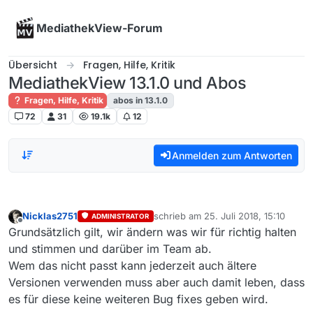
Skip to content
MediathekView-Forum
Übersicht
Fragen, Hilfe, Kritik
MediathekView 13.1.0 und Abos
Fragen, Hilfe, Kritik
abos in 13.1.0
72
31
19.1k
12
Anmelden zum Antworten
Nicklas2751
schrieb am
25. Juli 2018, 15:10
ADMINISTRATOR
zuletzt editiert von
Offline
Grundsätzlich gilt, wir ändern was wir für richtig halten
und stimmen und darüber im Team ab.
Wem das nicht passt kann jederzeit auch ältere
Versionen verwenden muss aber auch damit leben, dass
es für diese keine weiteren Bug fixes geben wird.