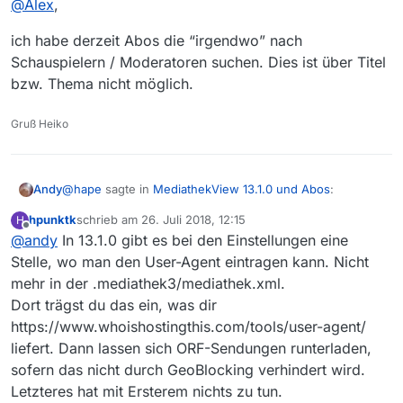
@
Alex
,
@
Alex
,
Punkt 2 und 3 dürfte möglich sein. Punkt 1 sehe ich
dann mach ich hier sofort drei Vorschläge zur
ich habe derzeit Abos die “irgendwo” nach
Ressourcen mäßig nicht möglich. Wobei ich mich schon
Nachbesserung:
Schauspielern / Moderatoren suchen. Dies ist über Titel
Frage warum sollte man irgendwo suchen? Merkt man
bzw. Thema nicht möglich.
wieder Einführung der Suche “irgendwo”.
sich immer nur die beschreibung oder den filmlink?
wieder Einführung der fünf Buttons für Filter-
Profile.
Gruß Heiko
wieder Einführung des Buttons “alle Filter
löschen” (früher Pinselsymbol) in den
Filtereinstellungen, um nicht jeden Haken
einzeln entfernen zu müssen.
@
hape
sagte in
MediathekView 13.1.0 und Abos
:
Andy
hpunktk
schrieb am
26. Juli 2018, 12:15
H
zuletzt editiert von
Offline
@
andy
In 13.1.0 gibt es bei den Einstellungen eine
DL von ORF-mp4 funktioniert nun wieder.
Stelle, wo man den User-Agent eintragen kann. Nicht
mehr in der .mediathek3/mediathek.xml.
Hallo,
Dort trägst du das ein, was dir
bist du in Östereich wohnhaft?
https://www.whoishostingthis.com/tools/user-agent/
Ich habe es so verstanden, dass Sendungen aus
liefert. Dann lassen sich ORF-Sendungen runterladen,
Österreich in Deutschland nicht heruntergeladen und
In MV 13.1.0 Einstellungen…Allgemein nutzt es nichts,
sofern das nicht durch GeoBlocking verhindert wird.
abgespielt (VLC-Player) werden können. Diese Info habe
wenn ich den Standort Österreich statt Deutschland
ich irgendwo gelesen.
anhake.
Ich frage mich, wie schaffen es die anderen User, ORF-
Letzteres hat mit Ersterem nichts zu tun.