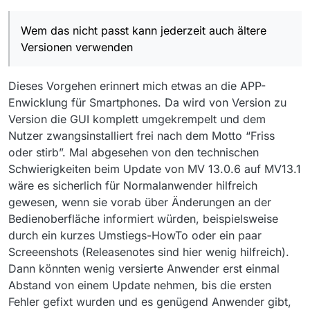
geben wird.
Mimimi wie früher war alles besser kann man sich
Popup aufgehen, wo ich dann z.B. HD auswählen
sparen und wird ignoriert. Auch Hinweise wie
kann?
Wem das nicht passt kann jederzeit auch ältere
“nutze jetzt wieder XY” sind jedenfalls mir
komplett egal und werden ignoriert.
Versionen verwenden
Dieses Vorgehen erinnert mich etwas an die APP-
Enwicklung für Smartphones. Da wird von Version zu
Version die GUI komplett umgekrempelt und dem
Nutzer zwangsinstalliert frei nach dem Motto “Friss
oder stirb”. Mal abgesehen von den technischen
Schwierigkeiten beim Update von MV 13.0.6 auf MV13.1
wäre es sicherlich für Normalanwender hilfreich
gewesen, wenn sie vorab über Änderungen an der
Bedienoberfläche informiert würden, beispielsweise
durch ein kurzes Umstiegs-HowTo oder ein paar
Screeenshots (Releasenotes sind hier wenig hilfreich).
Dann könnten wenig versierte Anwender erst einmal
Abstand von einem Update nehmen, bis die ersten
Fehler gefixt wurden und es genügend Anwender gibt,