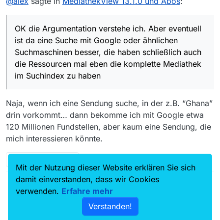
@
alex
sagte in
MediathekView 13.1.0 und Abos
:
eben die komplette Mediathek im Suchindex zu haben.
eventuell eine Optionale Suche möglich ist. Eventuell läuft
Wenn das MediathekView versucht haben wir vermutlich
das dann auch über MVW oder über eine andere Art.
einen Ram verbrauch von 8GB oder sowas in die
OK die Argumentation verstehe ich. Aber eventuell
Richtung.
ist da eine Suche mit Google oder ähnlichen
Suchmaschinen besser, die haben schließlich auch
die Ressourcen mal eben die komplette Mediathek
im Suchindex zu haben
Naja, wenn ich eine Sendung suche, in der z.B. “Ghana”
drin vorkommt… dann bekomme ich mit Google etwa
120 Millionen Fundstellen, aber kaum eine Sendung, die
mich interessieren könnte.
2 Antworten
Mit der Nutzung dieser Website erklären Sie sich
damit einverstanden, dass wir Cookies
verwenden.
Erfahre mehr
Verstanden!