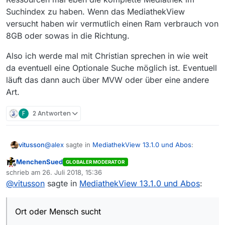
Suchindex zu haben. Wenn das MediathekView
versucht haben wir vermutlich einen Ram verbrauch von
8GB oder sowas in die Richtung.
Also ich werde mal mit Christian sprechen in wie weit
da eventuell eine Optionale Suche möglich ist. Eventuell
läuft das dann auch über MVW oder über eine andere
Art.
F
2 Antworten
@
alex
sagte in
MediathekView 13.1.0 und Abos
:
vitusson
MenchenSued
GLOBALER MODERATOR
Offline
. Wobei ich mich schon Frage warum sollte man
schrieb am
26. Juli 2018, 15:36
zuletzt editiert von
irgendwo suchen?
@
vitusson
sagte in
MediathekView 13.1.0 und Abos
:
Weil man zum Beispiel etwas zu einem bestimmten
Thema sucht, Ort oder Mensch sucht, ohne Titel der
Sendung zu kennen. Das war jetzt einfach.
Ort oder Mensch sucht