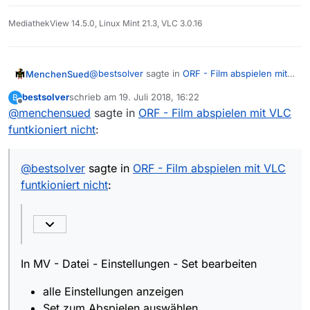
Abspielen mit VLC den Parameter
:http-user-
agent
setzt.
MediathekView 14.5.0, Linux Mint 21.3, VLC 3.0.16
@
bestsolver
sagte in
ORF - Film abspielen mit
MenchenSued
VLC funtkioniert nicht
:
bestsolver
schrieb am
19. Juli 2018, 16:22
B
zuletzt editiert von
Offline
@
menchensued
sagte in
Wo finde ich das ‘Set für das Abspielen
ORF - Film abspielen mit VLC
mit VLC’ wo ich den Parameter :http-user-
funtkioniert nicht
:
In MV - Datei - Einstellungen - Set bearbeiten
agent setzen kann?
alle Einstellungen anzeigen
@
bestsolver
sagte in
ORF - Film abspielen mit VLC
Set zum Abspielen auswählen
funtkioniert nicht
:
Hilfsprogramme Tab anwählen
Schalter ergänzen
In MV - Datei - Einstellungen - Set bearbeiten
alle Einstellungen anzeigen
Set zum Abspielen auswählen