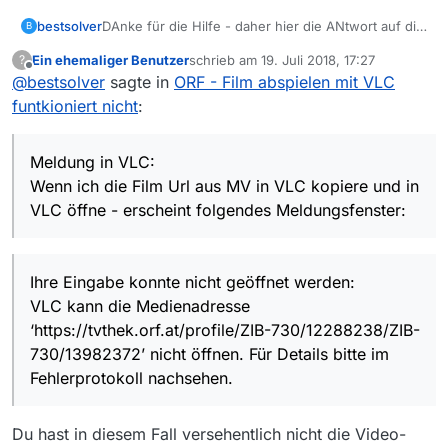
DAnke für die Hilfe - daher hier die ANtwort auf die
bestsolver
B
2. Frage von pidoubleyou:
Ein ehemaliger Benutzer
schrieb am
19. Juli 2018, 17:27
?
Meldung in VLC:
zuletzt editiert von
Offline
@
bestsolver
sagte in
ORF - Film abspielen mit VLC
Wenn ich die Film Url aus MV in VLC kopiere und in
VLC öffne - erscheint folgendes Meldungsfenster:
funtkioniert nicht
:
Meldung in VLC:
Wenn ich die Film Url aus MV in VLC kopiere und in
VLC öffne - erscheint folgendes Meldungsfenster:
Ihre Eingabe konnte nicht geöffnet werden:
VLC kann die Medienadresse
FAlls der Text zu klein ist - hier der Text
‘https://tvthek.orf.at/profile/ZIB-730/12288238/ZIB-
nachgetippt:
730/13982372’ nicht öffnen. Für Details bitte im
Ihre Eingabe konnte nicht geöffnet werden:
Fehlerprotokoll nachsehen.
VLC kann die Medienadresse
‘https://tvthek.orf.at/profile/ZIB-730/12288238/ZIB-
Allerdings weiss ich nicht wo das erwähnte
730/13982372’ nicht öffnen. Für Details bitte im
Fehlerprotokoll im VLC zu finden ist.
Du hast in diesem Fall versehentlich nicht die Video-
Fehlerprotokoll nachsehen.
Sorry für meine laienhaften Fragen.