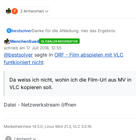
P
2 Antworten
Danke für die ANleitung. hier das Ergebnis:
bestsolver
B
MenchenSued
GLOBALER MODERATOR
a) Meldungen in MV:
Offline
schrieb am
17. Juli 2018, 12:55
zuletzt editiert von
@
bestsolver
sagte in
ORF - Film abspielen mit VLC
Hier ist offenbar ein Error beim VLC abspielen.
funtkioniert nicht
:
Wenn ich allerdings einen Film von z.B. ZDF mit der
grünen Abspieltaste mit derselben VLC Version
3.0.3 verwende, dann funktioniert das Abspielen
b) Meldungen in VLC, wenn du den Film abspielst:
Da weiss ich nicht, wohin ich die Film-Url aus MV in
wie immer und es gibt natürlich keine Error
Da weiss ich nicht, wohin ich die Film-Url aus MV in
VLC kopieren soll.
Meldungen wie beim ORF.
VLC kopieren soll.
Das Meldungsfenster unter Werkzeug schaut so
aus:
Datei - Netzwerkstream öffnen
MediathekView 14.5.0, Linux Mint 21.3, VLC 3.0.16
?
1 Antwort