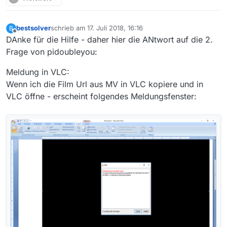
bestsolver
schrieb am
17. Juli 2018, 16:16
B
zuletzt editiert von
Aber ich glaube die Errormeldung aus a) könnte DIr
Offline
DAnke für die Hilfe - daher hier die ANtwort auf die 2.
die benötigte INfo zu einer LÖsung des Problemes
Frage von pidoubleyou:
geben.
Nochmals vielen Dank.
Meldung in VLC:
Wenn ich die Film Url aus MV in VLC kopiere und in
VLC öffne - erscheint folgendes Meldungsfenster: