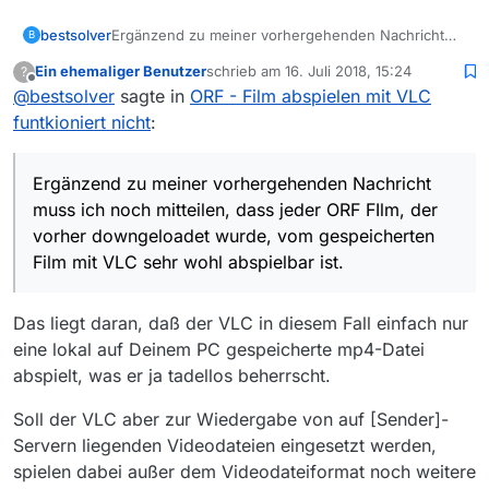
bestsolver
Ergänzend zu meiner vorhergehenden Nachricht
B
muss ich noch mitteilen, dass jeder ORF FIlm, der
Ein ehemaliger Benutzer
schrieb am
16. Juli 2018, 15:24
?
vorher downgeloadet wurde, vom gespeicherten
zuletzt editiert von
Offline
@
bestsolver
sagte in
ORF - Film abspielen mit VLC
Film mit VLC sehr wohl abspielbar ist.
funtkioniert nicht
:
Ergänzend zu meiner vorhergehenden Nachricht
muss ich noch mitteilen, dass jeder ORF FIlm, der
vorher downgeloadet wurde, vom gespeicherten
Film mit VLC sehr wohl abspielbar ist.
Das liegt daran, daß der VLC in diesem Fall einfach nur
eine lokal auf Deinem PC gespeicherte mp4-Datei
abspielt, was er ja tadellos beherrscht.
Soll der VLC aber zur Wiedergabe von auf [Sender]-
Servern liegenden Videodateien eingesetzt werden,
spielen dabei außer dem Videodateiformat noch weitere