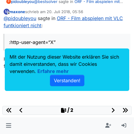
@
bestsolver
sagte in
ORF - Film abspielen mit
pidoubleyou
P
VLC funtkioniert nicht
:
maxone
schrieb am
20. Juli 2018, 05:56
M
zuletzt editiert von
Offline
@
pidoubleyou
sagte in
Wo soll ich da dieses .http-user-agent im
ORF - Film abspielen mit VLC
Schalter ergänzen?
funtkioniert nicht
:
Im Feld Schalter nach
%f --play-and-exit
ein
Leerzeichen und dann
:http-user-agent=“X”
einfügen:
Damit funktioniert bei mir das Abspielen mit VLC
:http-user-agent=“X”
problemlos.
Mit der Nutzung dieser Website erklären Sie sich
Herzlichen Dank für die plausible Erklärung, endlich
damit einverstanden, dass wir Cookies
funzt das Abspielen wieder.
verwenden.
Erfahre mehr
Verstanden!
1 / 2
23
7.5k
6.8k
42.6k
Online
Benutzer
Themen
Beiträge