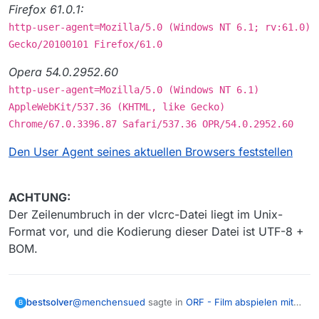
Firefox 61.0.1:
http-user-agent=Mozilla/5.0 (Windows NT 6.1; rv:61.0)
Gecko/20100101 Firefox/61.0
Opera 54.0.2952.60
http-user-agent=Mozilla/5.0 (Windows NT 6.1)
AppleWebKit/537.36 (KHTML, like Gecko)
Chrome/67.0.3396.87 Safari/537.36 OPR/54.0.2952.60
Den User Agent seines aktuellen Browsers feststellen
ACHTUNG:
Der Zeilenumbruch in der vlcrc-Datei liegt im Unix-
Format vor, und die Kodierung dieser Datei ist UTF-8 +
BOM.
@
menchensued
sagte in
ORF - Film abspielen mit
bestsolver
B
VLC funtkioniert nicht
: