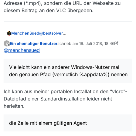
Adresse (*.mp4), sondern die URL der Webseite zu
diesem Beitrag an den VLC übergeben.
MenchenSued
@
bestsolver
Ich bin mir gar nicht sicher, ob das Hinzufügen
Ein ehemaliger Benutzer
schrieb am
19. Juli 2018, 18:46
?
eines Schalters funktioniert. Das Netz ist voll
zuletzt editiert von Ein ehemaliger Benutz
Offline
@
menchensued
mit Meldungen, dass diese Option nicht mehr
existiert. Vermutlich muss der Eintrag direkt in
der Datei vlcrc vorgenommen werden, wie
Vielleicht kann ein anderer Windows-Nutzer mal
@Musta weiter oben geschrieben hat.
Vielleicht kann ein anderer Windows-Nutzer
den genauen Pfad (vermutlich %appdata%) nennen
mal den genauen Pfad (vermutlich %appdata%)
nennen und die Zeile mit einem gültigen Agent
Ich kann aus meiner portablen Installation den “vlcrc”-
(z.B. vom Firefox) hier posten.
Dateipfad einer Standardinstallation leider nicht
herleiten.
die Zeile mit einem gültigen Agent