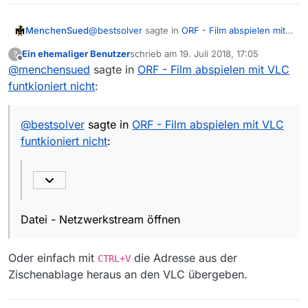
@
bestsolver
sagte in
ORF - Film abspielen mit
MenchenSued
VLC funtkioniert nicht
:
Ein ehemaliger Benutzer
schrieb am
19. Juli 2018, 17:05
?
zuletzt editiert von
Offline
@
menchensued
sagte in
Da weiss ich nicht, wohin ich die Film-Url
ORF - Film abspielen mit VLC
aus MV in VLC kopieren soll.
funtkioniert nicht
:
Datei - Netzwerkstream öffnen
@
bestsolver
sagte in
ORF - Film abspielen mit VLC
funtkioniert nicht
:
Datei - Netzwerkstream öffnen
Oder einfach mit
die Adresse aus der
CTRL+V
Zischenablage heraus an den VLC übergeben.