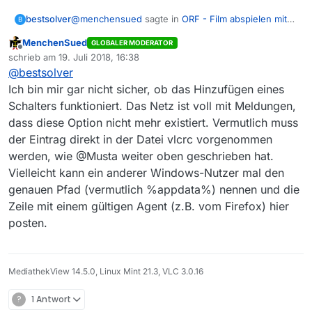
@
menchensued
sagte in
ORF - Film abspielen mit
bestsolver
B
VLC funtkioniert nicht
:
MenchenSued
GLOBALER MODERATOR
Offline
@
bestsolver
sagte in
ORF - Film abspielen mit
schrieb am
19. Juli 2018, 16:38
zuletzt editiert von
VLC funtkioniert nicht
:
@
bestsolver
Bitte erkläre mir was Du unter Schalter ergänzen
Ich bin mir gar nicht sicher, ob das Hinzufügen eines
verstehst.
Schalters funktioniert. Das Netz ist voll mit Meldungen,
Wo finde ich das ‘Set für das Abspielen
Ich soll doch im Set für das Abspielen mit VLC den
ABer ich weiss nicht was Du unter Schalter
mit VLC’ wo ich den Parameter :http-
Parameter
:http-user-agent
setzen.
dass diese Option nicht mehr existiert. Vermutlich muss
ergänzen verstehst.
user-agent setzen kann?
Wo soll ich da dieses
.http-user-agent
im Schalter
der Eintrag direkt in der Datei vlcrc vorgenommen
ergänzen?
werden, wie @Musta weiter oben geschrieben hat.
Es tut mir leid, ich habe es bis dorthin geschafft
In MV - Datei - Einstellungen - Set bearbeiten
Vielleicht kann ein anderer Windows-Nutzer mal den
aber jetzt verstehe ich Deinen Ratschlag nicht.
genauen Pfad (vermutlich %appdata%) nennen und die
Bitte um AUfklärung im Detail
alle Einstellungen anzeigen
Zeile mit einem gültigen Agent (z.B. vom Firefox) hier
Set zum Abspielen auswählen
Vielen Dank
Hilfsprogramme Tab anwählen
posten.
Schalter ergänzen
MediathekView 14.5.0, Linux Mint 21.3, VLC 3.0.16
?
1 Antwort