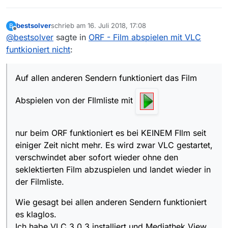
bestsolver
schrieb am
16. Juli 2018, 17:08
B
zuletzt editiert von
Offline
@
bestsolver
sagte in
ORF - Film abspielen mit VLC
funtkioniert nicht
:
Auf allen anderen Sendern funktioniert das Film
Abspielen von der FIlmliste mit
nur beim ORF funktioniert es bei KEINEM FIlm seit
einiger Zeit nicht mehr. Es wird zwar VLC gestartet,
verschwindet aber sofort wieder ohne den
seklektierten Film abzuspielen und landet wieder in
der Filmliste.
Wie gesagt bei allen anderen Sendern funktioniert
es klaglos.
Ich habe VLC 3.0.3 installiert und Mediathek View