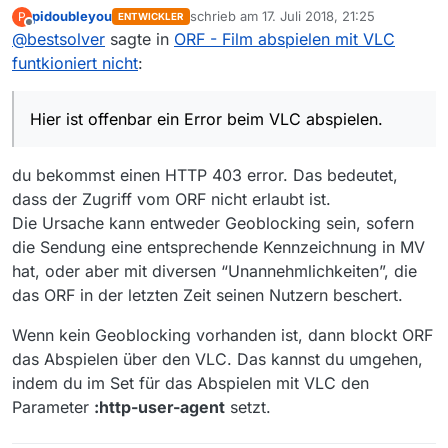
pidoubleyou
schrieb am
17. Juli 2018, 21:25
P
ENTWICKLER
a) Meldungen in MV:
zuletzt editiert von
Offline
@
bestsolver
sagte in
ORF - Film abspielen mit VLC
Hier ist offenbar ein Error beim VLC abspielen.
funtkioniert nicht
:
Wenn ich allerdings einen Film von z.B. ZDF mit der
Hier ist offenbar ein Error beim VLC abspielen.
grünen Abspieltaste mit derselben VLC Version
3.0.3 verwende, dann funktioniert das Abspielen
b) Meldungen in VLC, wenn du den Film abspielst:
wie immer und es gibt natürlich keine Error
Da weiss ich nicht, wohin ich die Film-Url aus MV in
du bekommst einen HTTP 403 error. Das bedeutet,
Meldungen wie beim ORF.
VLC kopieren soll.
Das Meldungsfenster unter Werkzeug schaut so
dass der Zugriff vom ORF nicht erlaubt ist.
aus:
Die Ursache kann entweder Geoblocking sein, sofern
die Sendung eine entsprechende Kennzeichnung in MV
hat, oder aber mit diversen “Unannehmlichkeiten”, die
das ORF in der letzten Zeit seinen Nutzern beschert.
Wenn kein Geoblocking vorhanden ist, dann blockt ORF
das Abspielen über den VLC. Das kannst du umgehen,
indem du im Set für das Abspielen mit VLC den
Aber ich glaube die Errormeldung aus a) könnte DIr
Parameter
:http-user-agent
setzt.
die benötigte INfo zu einer LÖsung des Problemes
geben.
Nochmals vielen Dank.