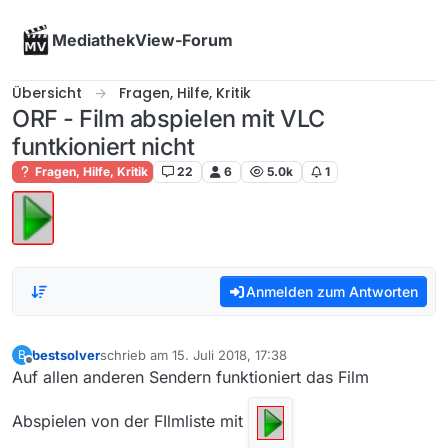
Skip to content
MediathekView-Forum
Übersicht
Fragen, Hilfe, Kritik
ORF - Film abspielen mit VLC
funtkioniert nicht
Fragen, Hilfe, Kritik
22
6
5.0k
1
Anmelden zum Antworten
bestsolver
schrieb am
15. Juli 2018, 17:38
B
zuletzt editiert von
Offline
Auf allen anderen Sendern funktioniert das Film
Abspielen von der FIlmliste mit