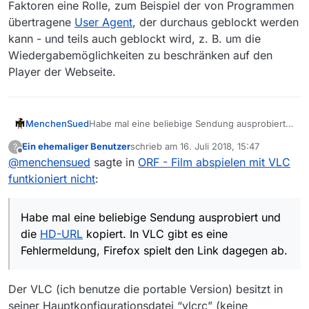
Faktoren eine Rolle, zum Beispiel der von Programmen
übertragene
User Agent
, der durchaus geblockt werden
kann - und teils auch geblockt wird, z. B. um die
Wiedergabemöglichkeiten zu beschränken auf den
Player der Webseite.
MenchenSued
Habe mal eine beliebige Sendung ausprobiert
und die
HD-URL
kopiert. In VLC gibt es eine
Ein ehemaliger Benutzer
schrieb am
16. Juli 2018, 15:47
?
Fehlermeldung, Firefox spielt den Link dagegen
zuletzt editiert von
Offline
@
menchensued
sagte in
ORF - Film abspielen mit VLC
ab.
funtkioniert nicht
:
Habe mal eine beliebige Sendung ausprobiert und
die
HD-URL
kopiert. In VLC gibt es eine
Fehlermeldung, Firefox spielt den Link dagegen ab.
Der VLC (ich benutze die portable Version) besitzt in
seiner Hauptkonfigurationsdatei “vlcrc” (keine