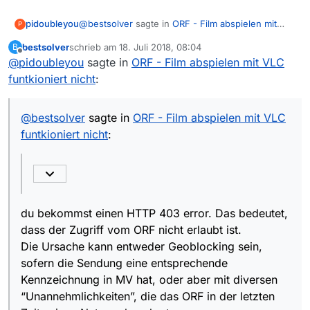
@
bestsolver
sagte in
ORF - Film abspielen mit
pidoubleyou
P
VLC funtkioniert nicht
:
bestsolver
schrieb am
18. Juli 2018, 08:04
B
zuletzt editiert von
Offline
@
pidoubleyou
sagte in
Hier ist offenbar ein Error beim VLC
ORF - Film abspielen mit VLC
abspielen.
funtkioniert nicht
:
du bekommst einen HTTP 403 error. Das
bedeutet, dass der Zugriff vom ORF nicht erlaubt
ist.
Wenn kein Geoblocking vorhanden ist, dann
@
bestsolver
sagte in
ORF - Film abspielen mit VLC
Die Ursache kann entweder Geoblocking sein,
blockt ORF das Abspielen über den VLC. Das
funtkioniert nicht
:
sofern die Sendung eine entsprechende
kannst du umgehen, indem du im Set für das
Kennzeichnung in MV hat, oder aber mit diversen
Abspielen mit VLC den Parameter
:http-user-
“Unannehmlichkeiten”, die das ORF in der letzten
agent
setzt.
Zeit seinen Nutzern beschert.
du bekommst einen HTTP 403 error. Das bedeutet,
dass der Zugriff vom ORF nicht erlaubt ist.
Die Ursache kann entweder Geoblocking sein,
sofern die Sendung eine entsprechende
Kennzeichnung in MV hat, oder aber mit diversen
“Unannehmlichkeiten”, die das ORF in der letzten