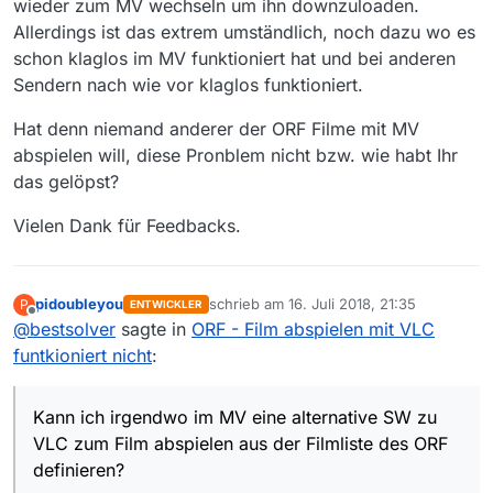
wieder zum MV wechseln um ihn downzuloaden.
Allerdings ist das extrem umständlich, noch dazu wo es
schon klaglos im MV funktioniert hat und bei anderen
Sendern nach wie vor klaglos funktioniert.
Hat denn niemand anderer der ORF Filme mit MV
abspielen will, diese Pronblem nicht bzw. wie habt Ihr
das gelöpst?
Vielen Dank für Feedbacks.
pidoubleyou
schrieb am
16. Juli 2018, 21:35
P
ENTWICKLER
zuletzt editiert von
Offline
@
bestsolver
sagte in
ORF - Film abspielen mit VLC
funtkioniert nicht
:
Kann ich irgendwo im MV eine alternative SW zu
VLC zum Film abspielen aus der Filmliste des ORF
definieren?