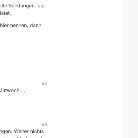
iele Sendungen, u.a.
stet.
 hier nennen, dann
#5
 Mittwoch …
#6
ngen. Weiter nichts