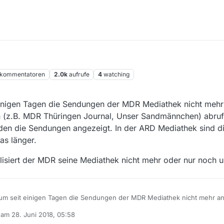
kommentatoren
2.0k
aufrufe
4
watching
inigen Tagen die Sendungen der MDR Mediathek nicht mehr
n (z.B. MDR Thüringen Journal, Unser Sandmännchen) abrufb
n die Sendungen angezeigt. In der ARD Mediathek sind d
as länger.
lisiert der MDR seine Mediathek nicht mehr oder nur noch 
m seit einigen Tagen die Sendungen der MDR Mediathek nicht mehr a
dungen (z.B. MDR Thüringen Journal, Unser Sandmännchen) abrufbar, a
b am
28. Juni 2018, 05:58
der aktualisiert der MDR seine Mediathek nicht mehr oder nur noch unr
editiert von