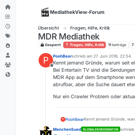
Skip to content
MediathekView-Forum
Übersicht
Fragen, Hilfe, Kritik
MDR Mediathek
Gesperrt
Fragen, Hilfe, Kritik
11
beiträge
7
PoohBear
schrieb am
27. Juni 2018, 22:54
P
zuletzt editiert von
Kennt jemand Gründe, warum seit e
Offline
Bei Entertain TV sind die Sendunge
MDR App auf dem Smartphone werde
abrufbar, aber die Suche dauert etw
Nur ein Crawler Problem oder aktua
Kennt jemand Gründe, waru
PoohBear
P
Entertain TV sind die Sen
MenchenSued
schrie
GLOBALER MODERATOR
dem Smartphone werden die Sendungen angezeigt. In der ARD Mediathek sind die Sendungen abrufbar, aber die Suche
Nur ein Crawler Problem o
zuletzt 