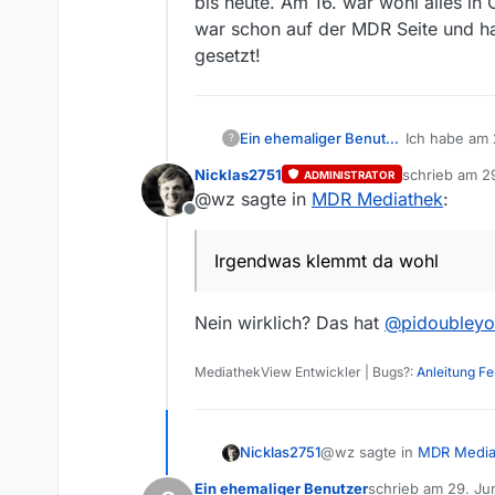
bis heute. Am 16. war wohl alles i
war schon auf der MDR Seite und hab
gesetzt!
Ein ehemaliger Benutzer
Ich habe am 
?
nichts bis h
Nicklas2751
schrieb am
2
ADMINISTRATOR
wohl, denn i
zuletzt editie
@wz sagte in
MDR Mediathek
:
Filter sind K
Offline
Irgendwas klemmt da wohl
Nein wirklich? Das hat
@
pidoubley
MediathekView Entwickler | Bugs?:
Anleitung F
@wz sagte in
MDR Media
Nicklas2751
Ein ehemaliger Benutzer
schrieb am
29. Ju