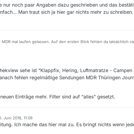
te nur noch paar Angaben dazu geschrieben und das bestäti
wohl
infach… Man traut sich ja hier gar nichts mehr zu schreiben
pidoubleyou
weiter oben ja auch nicht geschrieben … :man_facepalming
 MDR mal laufen gelassen. Auf den ersten Blick fehlen da tatsächlich v
 Für den Sachsenspiegel werden Einträge der Sendung Sagenhaft geli
henSued
schon schrieb, bitte weitere Beispiele für fehlende Sendungen
ie Anpassungen zu testen.
thekview sehe ist “Klappfix, Hering, Luftmatratze - Campe
iathekview/MServer/issues/384
danach fehlen regelmäßige Sendungen MDR Thüringen Jour
uen Einträge mehr. Filter sind auf “alles” gesetzt.
. Juni 2018, 11:06
rt von
itung. Ich mache das hier mal zu. Es bringt nichts wenn jed