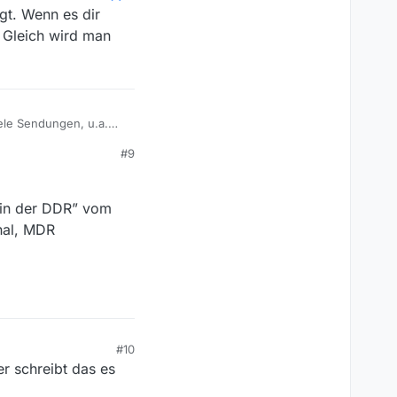
gt. Wenn es dir
. Gleich wird man
:
iele Sendungen, u.a.
stet.
#9
 hier nennen, dann ist
n in der DDR” vom
nal, MDR
#10
er schreibt das es