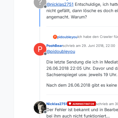
?
zuletzt editiert von
@
nicklas2751
Entschuldige, ich hat
Irgendwas klemmt da 
Offline
nicht gefällt, dann lösche es doch e
angemacht. Warum?
Nein wirklich? Das hat
@
Ich habe den Crawler für
pidoubleyou
P
MDR um 2 und MDR um 4.
PoohBear
schrieb am
29. Juni 2018, 22:00
P
@
PoohBear
wie
@
Menc
zuletzt editiert von
@
pidoubleyou
es für uns einfacher, d
Offline
Hier das Github-Ticket:
Die letzte Sendung die ich in Media
https://github.com/med
26.06.2018 22:05 Uhr. Davor und 
Sachsenspiegel usw. jeweils 19 Uhr.
Nach dem 26.06.2018 gibt es keine ne
Nicklas2751
schrieb am
30
ADMINISTRATOR
zuletzt editie
Der Fehler ist bekannt und in Bearbe
Offline
bei ihm auch nicht funktioniert…