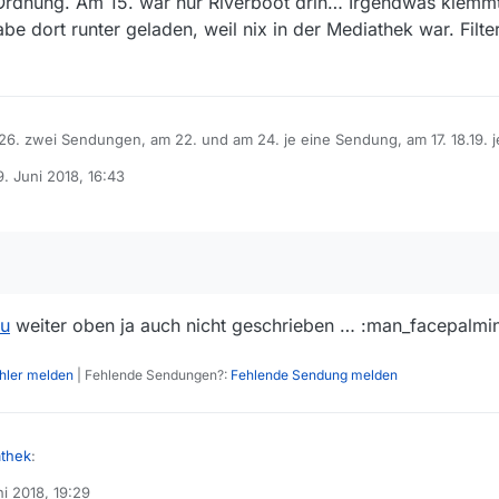
n Ordnung. Am 15. war nur Riverboot drin… Irgendwas klemm
e dort runter geladen, weil nix in der Mediathek war. Filte
26. zwei Sendungen, am 22. und am 24. je eine Sendung, am 17. 18.19. 
eute. Am 16. war wohl alles in Ordnung. Am 15. war nur Riverboot drin…
9. Juni 2018, 16:43
ch war schon auf der MDR Seite und habe dort runter geladen, weil nix 
rt von
EINE gesetzt!
ou
weiter oben ja auch nicht geschrieben … :man_facepalmi
ehler melden
| Fehlende Sendungen?:
Fehlende Sendung melden
thek
:
ni 2018, 19:29