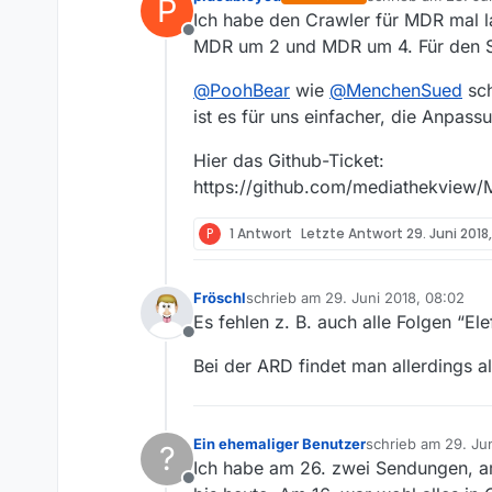
P
zuletzt editiert von
Ich habe den Crawler für MDR mal la
Offline
MDR um 2 und MDR um 4. Für den Sa
@
PoohBear
wie
@
MenchenSued
sch
ist es für uns einfacher, die Anpass
Hier das Github-Ticket:
https://github.com/mediathekview/
P
1 Antwort
Letzte Antwort
29. Juni 2018
Fröschl
schrieb am
29. Juni 2018, 08:02
zuletzt editiert von
Es fehlen z. B. auch alle Folgen “
Offline
Bei der ARD findet man allerdings al
Ein ehemaliger Benutzer
schrieb am
29. Ju
?
zuletzt editiert von
Ich habe am 26. zwei Sendungen, am
Offline