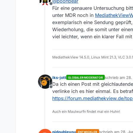
@
poohbear
dauert etwas länger.
Offline
Für eine genauere Untersuchung bit
unter MDR noch in
MediathekView
exemplarisch eine Sendung geprüft, 
Wiederholung, die somit unter einem
viel leichter, wenn ein klarer Fall mi
MediathekView 14.5.0, Linux Mint 21.3, VLC 3.0.
iks-jott
schrieb am
28.
GLOBALER MODERATOR
zuletzt editiert
Da ich einen Post mit gleichlauten
Offline
verlinke ich es hier einmal. Es be
https://forum.mediathekview.de/to
Auch ein Maulwurfn findet mal ein Huhn!
pidoubleyou
schrieb am
28. Ju
ENTWICKLER