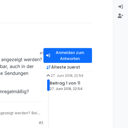
Anmelden zum
#1
Antworten
 angezeigt werden?
ar, auch in der
Älteste zuerst
ie Sendungen
27. Juni 2018, 22:54
Beitrag 1 von 11
27. Juni 2018, 22:54
unregelmäßig?
ngezeigt werden? Bei
uch in der MDR App auf
#2
egelmäßig?