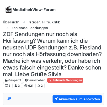
Skip to content
MediathekView-Forum
Übersicht
Fragen, Hilfe, Kritik
Fehlende Sendungen
ZDF Sendungen nur noch als
Hörfassung? Warum kann ich die
neusten UDF Sendungen z.B. Fiesland
nur noch als Hörfassung downloaden?
Mache ich was verkehr, oder habe ich
etwas falsch eingestellt? Danke schon
mal. Liebe Grüße Silvia
Gesperrt
Verschoben
Fehlende Sendungen
3
3
621
2
Anmelden zum Antworten