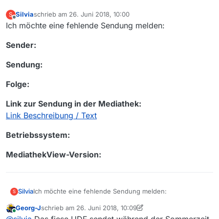
Silvia
schrieb am
26. Juni 2018, 10:00
S
zuletzt editiert von
Offline
Ich möchte eine fehlende Sendung melden:
Sender:
Sendung:
Folge:
Link zur Sendung in der Mediathek:
Link Beschreibung / Text
Betriebssystem:
MediathekView-Version:
Ich möchte eine fehlende Sendung melden:
Silvia
S
Georg-J
schrieb am
26. Juni 2018, 10:09
Sender:
zuletzt editiert von Georg-J
Online
@
silvia
Das fiese UDF sendet während der Sommerzeit