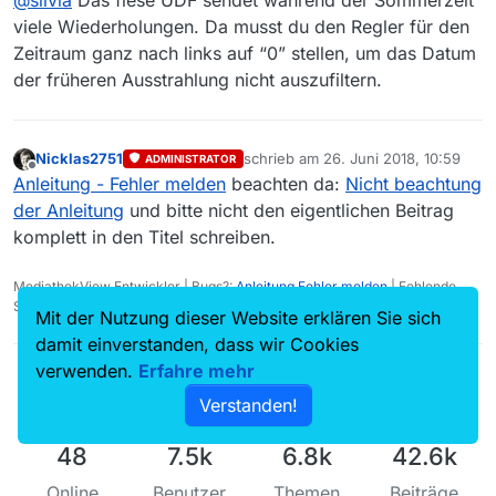
Sendung:
viele Wiederholungen. Da musst du den Regler für den
Zeitraum ganz nach links auf “0” stellen, um das Datum
Folge:
der früheren Ausstrahlung nicht auszufiltern.
Link zur Sendung in der Mediathek:
Link Beschreibung / Text
Betriebssystem:
Nicklas2751
schrieb am
26. Juni 2018, 10:59
ADMINISTRATOR
zuletzt editiert von
Offline
Anleitung - Fehler melden
beachten da:
Nicht beachtung
MediathekView-Version:
der Anleitung
und bitte nicht den eigentlichen Beitrag
komplett in den Titel schreiben.
MediathekView Entwickler | Bugs?:
Anleitung Fehler melden
| Fehlende
Sendungen?:
Fehlende Sendung melden
Mit der Nutzung dieser Website erklären Sie sich
damit einverstanden, dass wir Cookies
verwenden.
Erfahre mehr
Verstanden!
48
7.5k
6.8k
42.6k
Online
Benutzer
Themen
Beiträge