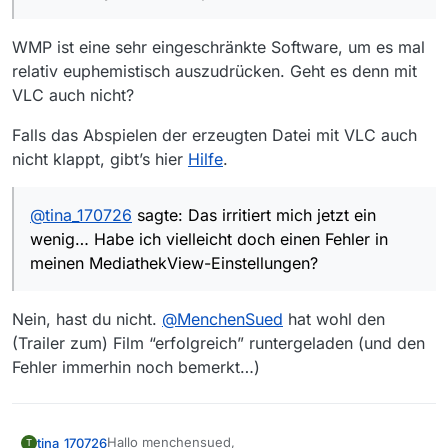
@
tina_170726
… im Livestream … aufzuzeichnen.
Das Aufzeichnen per Livestream funktioniert bei
WMP ist eine sehr eingeschränkte Software, um es mal
mir (generell) nicht. Ich kann den Download eines
relativ euphemistisch auszudrücken. Geht es denn mit
Livestreams zwar ganz normal starten, wenn ich
Du hattest anfangs noch dazu geschrieben, dass
VLC auch nicht?
ihn dann aber nach Ende der betr. Sendung
bei dir der Download des Films funktioniert hat,
stoppe, ist er zwar als *.mp4-Datei gespeichert,
diesen Teil Deiner Antwort dann aber wieder
Habe ich vielleicht doch einen Fehler in meinen
lässt sich aber mit dem Windows Media Player
gelöscht. Das irritiert mich jetzt ein wenig…
MediathekView-Einstellungen?
Falls das Abspielen der erzeugten Datei mit VLC auch
nicht abspielen: Fehlermeldung “Beim
nicht klappt, gibt’s hier
Hilfe
.
Wiedergeben der Datei ist in Windows Media
Player ein Problem aufgetreten.”
@
tina_170726
sagte: Das irritiert mich jetzt ein
wenig… Habe ich vielleicht doch einen Fehler in
meinen MediathekView-Einstellungen?
Nein, hast du nicht.
@
MenchenSued
hat wohl den
(Trailer zum) Film “erfolgreich” runtergeladen (und den
Fehler immerhin noch bemerkt…)
Hallo menchensued,
tina_170726
T