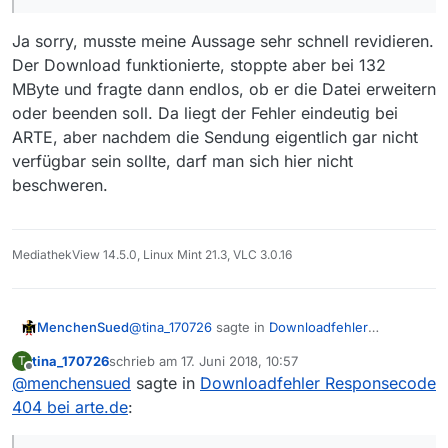
Livestreams zwar ganz normal starten, wenn ich
Du hattest anfangs noch dazu geschrieben, dass
ihn dann aber nach Ende der betr. Sendung
bei dir der Download des Films funktioniert hat,
Ja sorry, musste meine Aussage sehr schnell revidieren.
stoppe, ist er zwar als *.mp4-Datei gespeichert,
diesen Teil Deiner Antwort dann aber wieder
Habe ich vielleicht doch einen Fehler in meinen
Der Download funktionierte, stoppte aber bei 132
lässt sich aber mit dem Windows Media Player
gelöscht. Das irritiert mich jetzt ein wenig…
MediathekView-Einstellungen?
nicht abspielen: Fehlermeldung “Beim
MByte und fragte dann endlos, ob er die Datei erweitern
Wiedergeben der Datei ist in Windows Media
oder beenden soll. Da liegt der Fehler eindeutig bei
Player ein Problem aufgetreten.”
ARTE, aber nachdem die Sendung eigentlich gar nicht
verfügbar sein sollte, darf man sich hier nicht
beschweren.
MediathekView 14.5.0, Linux Mint 21.3, VLC 3.0.16
@
tina_170726
sagte in
Downloadfehler
MenchenSued
Responsecode 404 bei arte.de
:
tina_170726
schrieb am
17. Juni 2018, 10:57
T
zuletzt editiert von
Offline
@
menchensued
sagte in
anfangs noch dazu geschrieben, dass bei
Downloadfehler Responsecode
dir der Download des Films funktioniert
404 bei arte.de
:
Ja sorry, musste meine Aussage sehr schnell
hat
revidieren. Der Download funktionierte, stoppte