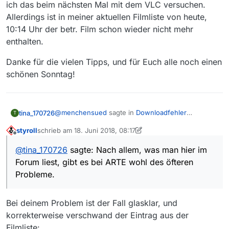
ich das beim nächsten Mal mit dem VLC versuchen.
Allerdings ist in meiner aktuellen Filmliste von heute,
10:14 Uhr der betr. Film schon wieder nicht mehr
enthalten.
Danke für die vielen Tipps, und für Euch alle noch einen
schönen Sonntag!
@
menchensued
sagte in
Downloadfehler
tina_170726
T
Responsecode 404 bei arte.de
:
styroll
schrieb am
18. Juni 2018, 08:17
zuletzt editiert von styroll
Offline
… Da liegt der Fehler eindeutig bei ARTE, …
@
tina_170726
sagte: Nach allem, was man hier im
darf man sich hier nicht beschweren.
Nach allem, was man hier im Forum liest, gibt es
Forum liest, gibt es bei ARTE wohl des öfteren
bei ARTE wohl des öfteren Probleme.
Probleme.
@
MenchenSued
Deswegen meine Frage bitte
nicht als Beschwerde auffassen, war wohl auch
@danceasy sagte in
Downloadfehler
eher ironisch von dir gemeint… :winking_face:
Bei deinem Problem ist der Fall glasklar, und
Responsecode 404 bei arte.de
:
korrekterweise verschwand der Eintrag aus der
… Aufzeichnen des Livestreams, was bei mir
Filmliste: