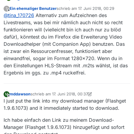
Ein ehemaliger Benutzer
schrieb am
17. Juni 2018, 00:29
?
danke für die Infos.
zuletzt editiert von
Offline
@
tina_170726
Alternativ zum Aufzeichnen des
@
menchensued
sagte in
Downloadfehler
Livestreams, was bei mir nämlich auch nicht so recht
Responsecode 404 bei arte.de
:
funktionieren will (vielleicht bin ich auch nur zu blöd
dafür), könntest du im Firefox die Erweiterung Video
@
tina_170726
Downloadhelper (mit Companion App) benutzen. Das
… im Livestream … aufzuzeichnen.
Das Aufzeichnen per Livestream funktioniert bei
ist zwar ein Ressourcenfresser, funktioniert aber
mir (generell) nicht. Ich kann den Download eines
einwandfrei, sogar im Format 1280x720. Wenn du in
Livestreams zwar ganz normal starten, wenn ich
Du hattest anfangs noch dazu geschrieben, dass
den Einstellungen HLS-Stream mit .m2ts wählst, ist das
ihn dann aber nach Ende der betr. Sendung
bei dir der Download des Films funktioniert hat,
stoppe, ist er zwar als *.mp4-Datei gespeichert,
diesen Teil Deiner Antwort dann aber wieder
Habe ich vielleicht doch einen Fehler in meinen
Ergebnis im ggs. zu .mp4 ruckelfrei.
lässt sich aber mit dem Windows Media Player
gelöscht. Das irritiert mich jetzt ein wenig…
MediathekView-Einstellungen?
nicht abspielen: Fehlermeldung “Beim
Wiedergeben der Datei ist in Windows Media
Player ein Problem aufgetreten.”
mddawson
schrieb am
17. Juni 2018, 00:37
M
zuletzt editiert von mddawson
Offline
I just put the link into my download manager (Flashget
1.9.6.1073) and it immediately started to download.
Ich habe einfach den Link zu meinem Download-
Manager (Flashget 1.9.6.1073) hinzugefügt und sofort