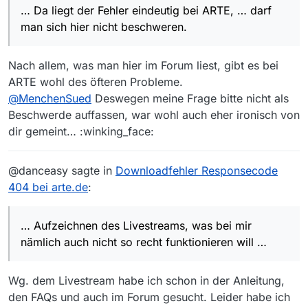
aber bei 132 MByte und fragte dann endlos, ob
… Da liegt der Fehler eindeutig bei ARTE, … darf
er die Datei erweitern oder beenden soll. Da
man sich hier nicht beschweren.
liegt der Fehler eindeutig bei ARTE, aber
nachdem die Sendung eigentlich gar nicht
verfügbar sein sollte, darf man sich hier nicht
Nach allem, was man hier im Forum liest, gibt es bei
beschweren.
ARTE wohl des öfteren Probleme.
@
MenchenSued
Deswegen meine Frage bitte nicht als
Beschwerde auffassen, war wohl auch eher ironisch von
dir gemeint… :winking_face:
@danceasy sagte in
Downloadfehler Responsecode
404 bei arte.de
:
… Aufzeichnen des Livestreams, was bei mir
nämlich auch nicht so recht funktionieren will …
Wg. dem Livestream habe ich schon in der Anleitung,
den FAQs und auch im Forum gesucht. Leider habe ich