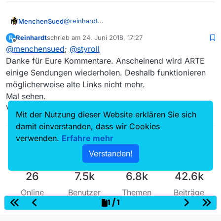
@
reinhardt
MenchenSued
Das ist für die Fehlersuche zu unspezifisch. Ich
Reinhardt
schrieb am
24. Juni 2018, 17:27
R
habe mir die Sendung vom
10.4.
mal mit jd2
Wie es scheint, wird diese Sendung erst im Juli
zuletzt editiert von
Offline
@
menchensued
;
@
styroll
herunter geladen und statt der bei MV
ausgestrahlt und MV verweist auf einen
angegebenen 541MByte bekomme ich nur
falschen Eintrag, zu dem es keine MP4-Links
Danke für Eure Kommentare. Anscheinend wird ARTE
23MByte. Allerdings zeigt die
ARTE-Seite
auch
mehr gibt. Vielleicht werden alte MP4-Links
einige Sendungen wiederholen. Deshalb funktionieren
folgende Infos dazu:
nicht auf Gültigkeit geprüft solange es die
möglicherweise alte Links nicht mehr.
Hauptseite gibt.
Mal sehen.
Viele Grüße, Reinhardt
Mit der Nutzung dieser Website erklären Sie sich
damit einverstanden, dass wir Cookies
verwenden.
Erfahre mehr
Verstanden!
26
7.5k
6.8k
42.6k
Online
Benutzer
Themen
Beiträge
1 / 1