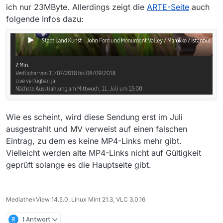
ich nur 23MByte. Allerdings zeigt die
ARTE-Seite
auch
der Mediathek des Senders geht nicht (ich habe
bisher keinen Dienst gefunden, der mit der Teilen-
folgende Infos dazu:
Adresse etwas ausrichten konnte), Streaming über
z.B. Audials findet die Quellen ebenfalls nicht, und
der Live-Mitschnitt verbietet jede andere parallele
Anwendung …
Hat von Euch noch jemand einen Vorschlag?
Gruß, Reinhardt
Wie es scheint, wird diese Sendung erst im Juli
ausgestrahlt und MV verweist auf einen falschen
Eintrag, zu dem es keine MP4-Links mehr gibt.
Vielleicht werden alte MP4-Links nicht auf Gültigkeit
geprüft solange es die Hauptseite gibt.
MediathekView 14.5.0, Linux Mint 21.3, VLC 3.0.16
R
1 Antwort