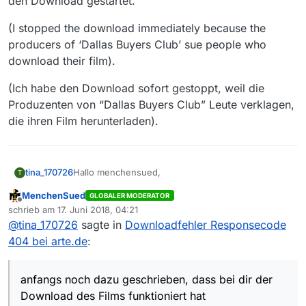
den Download gestartet.
(I stopped the download immediately because the
producers of ‘Dallas Buyers Club’ sue people who
download their film).
(Ich habe den Download sofort gestoppt, weil die
Produzenten von “Dallas Buyers Club” Leute verklagen,
die ihren Film herunterladen).
Hallo menchensued,
tina_170726
T
MenchenSued
GLOBALER MODERATOR
danke für die Infos.
Offline
schrieb am
17. Juni 2018, 04:21
zuletzt editiert von
@
tina_170726
sagte in
Downloadfehler Responsecode
@
menchensued
sagte in
Downloadfehler
Responsecode 404 bei arte.de
:
404 bei arte.de
:
@
tina_170726
… im Livestream … aufzuzeichnen.
anfangs noch dazu geschrieben, dass bei dir der
Das Aufzeichnen per Livestream funktioniert bei
Download des Films funktioniert hat
mir (generell) nicht. Ich kann den Download eines