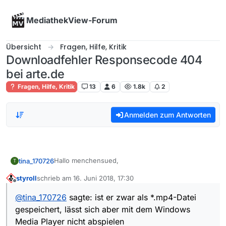
Skip to content
MediathekView-Forum
Übersicht
Fragen, Hilfe, Kritik
Downloadfehler Responsecode 404
bei arte.de
Fragen, Hilfe, Kritik
13
6
1.8k
2
Anmelden zum Antworten
Hallo menchensued,
tina_170726
T
styroll
schrieb am
16. Juni 2018, 17:30
danke für die Infos.
zuletzt editiert von
Offline
@
tina_170726
sagte: ist er zwar als *.mp4-Datei
@
menchensued
sagte in
Downloadfehler
gespeichert, lässt sich aber mit dem Windows
Responsecode 404 bei arte.de
:
Media Player nicht abspielen