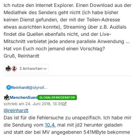
@
tina_170726
sagte: Mit dem WMP komme ich
Ich nutze den Internet Explorer. Einen Download aus der
problemlos zurecht.
Darum geht es aber nicht, sondern vielmehr ob WMP mit
Mediathek des Senders geht nicht (ich habe bisher
nicht-standardkonformen Dateien zurechtkommt…
keinen Dienst gefunden, der mit der Teilen-Adresse
etwas ausrichten konnte), Streaming über z.B. Audials
@
tina_170726
sagte: Wird denn trotz eines
fehlerhaften Downloads eine Datei erzeugt? Falls
findet die Quellen ebenfalls nicht, und der Live-
Bei solch widersprüchlichen Aussagen wird es
ja, wo finde ich die?
Mitschnitt verbietet jede andere parallele Anwendung …
schwierig zu helfen:
Hat von Euch noch jemand einen Vorschlag?
@
tina_170726
sagte in in
Downloadfehler
Gruß, Reinhardt
Responsecode 404 bei arte.de
: Ich kann den
vs.
Download eines Livestreams zwar ganz normal
2 Antworten
starten, wenn ich ihn dann aber nach Ende der
betr. Sendung stoppe, ist er zwar als *.mp4-Datei
@
tina_170726
sagte: Wird denn trotz eines
gespeichert, lässt sich aber mit dem Windows
fehlerhaften Downloads eine Datei erzeugt? Falls
Reinhardt
@
styroll
R
Media Player nicht abspielen
ja, wo finde ich die?
Hallo Styroll,
MenchenSued
GLOBALER MODERATOR
ich habe seit einigen Tagen auf ARTE.DE das gleiche
Offline
schrieb am
24. Juni 2018, 13:35
Problem mit Sendungen aus der Rubrik “Stadt Land
zuletzt editiert von MenchenSued
@
reinhardt
Kunst”, die zwischen dem 28.3.18 und dem 23.4.18
gesendet wurden. Sowohl ältere als neuere
Das ist für die Fehlersuche zu unspezifisch. Ich habe mir
Sendungen aus der Sendereihe lassen sich ohne
die Sendung vom
10.4.
mal mit jd2 herunter geladen
Probleme downloaden.
und statt der bei MV angegebenen 541MByte bekomme
Ich nutze den Internet Explorer. Einen Download aus