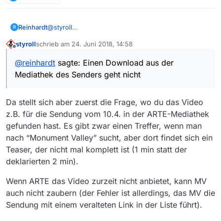
Reinhardt
@
styroll
R
Hallo Styroll,
styroll
schrieb am
24. Juni 2018, 14:58
ich habe seit einigen Tagen auf ARTE.DE das gleiche
zuletzt editiert von
Offline
Problem mit Sendungen aus der Rubrik “Stadt Land
@
reinhardt
sagte: Einen Download aus der
Kunst”, die zwischen dem 28.3.18 und dem 23.4.18
Mediathek des Senders geht nicht
gesendet wurden. Sowohl ältere als neuere
Sendungen aus der Sendereihe lassen sich ohne
Probleme downloaden.
Da stellt sich aber zuerst die Frage, wo du das Video
Ich nutze den Internet Explorer. Einen Download aus
der Mediathek des Senders geht nicht (ich habe
z.B. für die Sendung vom 10.4. in der ARTE-Mediathek
bisher keinen Dienst gefunden, der mit der Teilen-
gefunden hast. Es gibt zwar einen Treffer, wenn man
Adresse etwas ausrichten konnte), Streaming über
nach “Monument Valley” sucht, aber dort findet sich ein
z.B. Audials findet die Quellen ebenfalls nicht, und
Teaser, der nicht mal komplett ist (1 min statt der
der Live-Mitschnitt verbietet jede andere parallele
Anwendung …
deklarierten 2 min).
Hat von Euch noch jemand einen Vorschlag?
Gruß, Reinhardt
Wenn ARTE das Video zurzeit nicht anbietet, kann MV
auch nicht zaubern (der Fehler ist allerdings, das MV die
Sendung mit einem veralteten Link in der Liste führt).