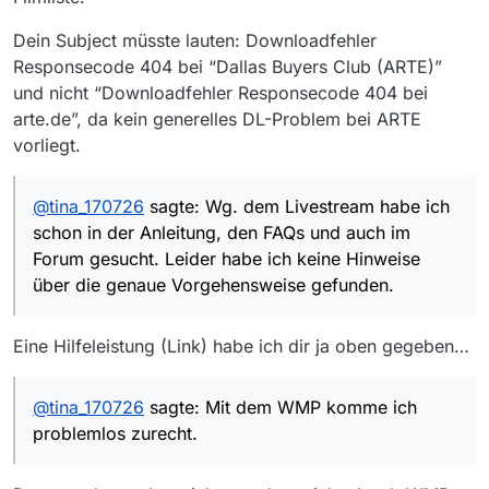
nämlich auch nicht so recht funktionieren will
Wg. dem Livestream habe ich schon in der
…
Dein Subject müsste lauten: Downloadfehler
Anleitung, den FAQs und auch im Forum gesucht.
Responsecode 404 bei “Dallas Buyers Club (ARTE)”
Leider habe ich keine Hinweise über die genaue
Vorgehensweise gefunden.
und nicht “Downloadfehler Responsecode 404 bei
@
styroll
sagte in
Downloadfehler Responsecode
arte.de”, da kein generelles DL-Problem bei ARTE
404 bei arte.de
:
vorliegt.
WMP ist eine sehr eingeschränkte Software,
um es mal relativ euphemistisch
Mit dem WMP komme ich problemlos zurecht.
auszudrücken. Geht es denn mit VLC auch
@
tina_170726
sagte: Wg. dem Livestream habe ich
Darum habe ich den VLC auch bisher nicht
nicht?
schon in der Anleitung, den FAQs und auch im
installiert.
Forum gesucht. Leider habe ich keine Hinweise
… Abspielen der erzeugten Datei …
über die genaue Vorgehensweise gefunden.
Wird denn trotz eines fehlerhaften Downloads eine
Datei erzeugt? Falls ja, wo finde ich die? Dann
Eine Hilfeleistung (Link) habe ich dir ja oben gegeben…
würde ich das beim nächsten Mal mit dem VLC
Danke für die vielen Tipps, und für Euch alle noch
versuchen. Allerdings ist in meiner aktuellen
einen schönen Sonntag!
Filmliste von heute, 10:14 Uhr der betr. Film schon
@
tina_170726
sagte: Mit dem WMP komme ich
wieder nicht mehr enthalten.
problemlos zurecht.