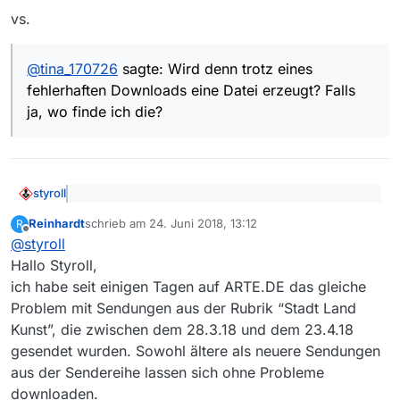
vs.
@
tina_170726
sagte: Wird denn trotz eines
fehlerhaften Downloads eine Datei erzeugt? Falls
ja, wo finde ich die?
styroll
@
tina_170726
sagte: Nach allem, was man hier im
Reinhardt
schrieb am
24. Juni 2018, 13:12
R
Forum liest, gibt es bei ARTE wohl des öfteren
zuletzt editiert von
Offline
Bei deinem Problem ist der Fall glasklar, und
Probleme.
@
styroll
korrekterweise verschwand der Eintrag aus der
Hallo Styroll,
Filmliste:
Dein Subject müsste lauten: Downloadfehler
ich habe seit einigen Tagen auf ARTE.DE das gleiche
Responsecode 404 bei “Dallas Buyers Club (ARTE)” und
Problem mit Sendungen aus der Rubrik “Stadt Land
nicht “Downloadfehler Responsecode 404 bei arte.de”,
@
tina_170726
sagte: Wg. dem Livestream habe ich
da kein generelles DL-Problem bei ARTE vorliegt.
Kunst”, die zwischen dem 28.3.18 und dem 23.4.18
schon in der Anleitung, den FAQs und auch im
gesendet wurden. Sowohl ältere als neuere Sendungen
Eine Hilfeleistung (Link) habe ich dir ja oben gegeben…
Forum gesucht. Leider habe ich keine Hinweise
aus der Sendereihe lassen sich ohne Probleme
über die genaue Vorgehensweise gefunden.
downloaden.