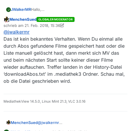
JWalkerMR
Hallo,
J
wenn ich unter Einstellungen/Blacklist den Haken
MenchenSued
GLOBALER MODERATOR
bei “Die Blacklist beim Suchen der Abos
Offline
schrieb am
21. Feb. 2018, 15:36
berücksichtigen” wegnehme, will MV alle Filme aus
zuletzt editiert von MenchenSued
@
jwalkermr
den Abos herunterladen - auch alle, die schon
heruntergeladen worden sind. Ist das Absicht oder
Das ist kein bekanntes Verhalten. Wenn Du einmal alle
ein Bug?
durch Abos gefundene Filme gespeichert hast oder die
Liste manuell gelöscht hast, dann merkt sich MV das
und beim nächsten Start sollte keiner dieser Filme
wieder auftauchen. Treffer landen in der History-Datei
‘downloadAbos.txt’ im .mediathek3 Ordner. Schau mal,
ob die Datei geschrieben wird.
MediathekView 14.5.0, Linux Mint 21.3, VLC 3.0.16
MenchenSued
@
jwalkermr
Das ist kein bekanntes Verhalten. Wenn Du