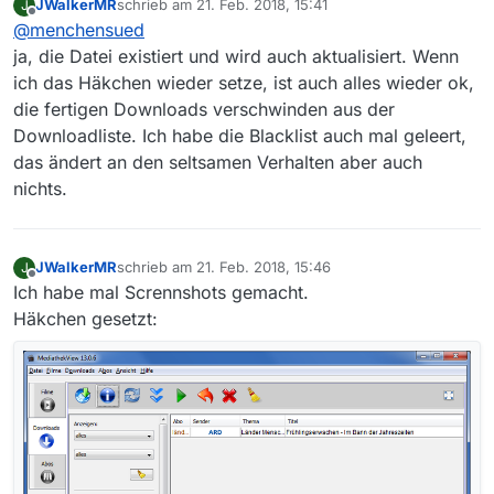
JWalkerMR
schrieb am
21. Feb. 2018, 15:41
J
einmal alle durch Abos gefundene Filme
zuletzt editiert von
Offline
@
menchensued
gespeichert hast oder die Liste manuell
gelöscht hast, dann merkt sich MV das und
ja, die Datei existiert und wird auch aktualisiert. Wenn
beim nächsten Start sollte keiner dieser Filme
ich das Häkchen wieder setze, ist auch alles wieder ok,
wieder auftauchen. Treffer landen in der
die fertigen Downloads verschwinden aus der
History-Datei ‘downloadAbos.txt’ im
Downloadliste. Ich habe die Blacklist auch mal geleert,
.mediathek3 Ordner. Schau mal, ob die Datei
geschrieben wird.
das ändert an den seltsamen Verhalten aber auch
nichts.
JWalkerMR
schrieb am
21. Feb. 2018, 15:46
J
zuletzt editiert von
Offline
Ich habe mal Scrennshots gemacht.
Häkchen gesetzt: