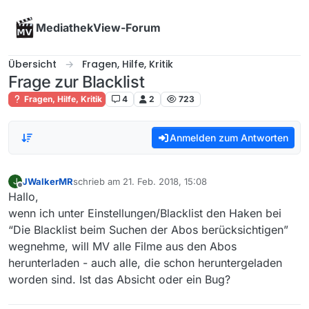
Skip to content
MediathekView-Forum
Übersicht
Fragen, Hilfe, Kritik
Frage zur Blacklist
Fragen, Hilfe, Kritik
4
2
723
Anmelden zum Antworten
JWalkerMR
schrieb am
21. Feb. 2018, 15:08
J
zuletzt editiert von
Offline
Hallo,
wenn ich unter Einstellungen/Blacklist den Haken bei
“Die Blacklist beim Suchen der Abos berücksichtigen”
wegnehme, will MV alle Filme aus den Abos
herunterladen - auch alle, die schon heruntergeladen
worden sind. Ist das Absicht oder ein Bug?