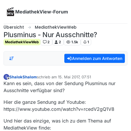
Skip to content
MediathekView-Forum
Übersicht
MediathekViewWeb
Plusminus - Nur Ausschnitte?
MediathekViewWeb
2
2
1.5k
1
Anmelden zum Antworten
ShalokShalom
schrieb am
15. Mai 2017, 07:51
S
zuletzt editiert von
Offline
Kann es sein, dass von der Sendung Plusminus nur
Ausschnitte verfügbar sind?
Hier die ganze Sendung auf Youtube:
https://www.youtube.com/watch?v=rcedV2gQ1V8
Und hier das einzige, was ich zu dem Thema auf
MediathekView finde: