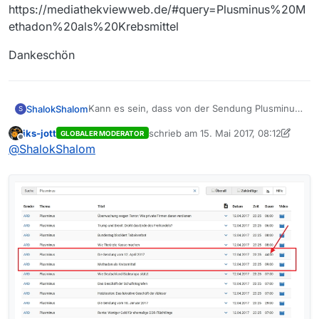
https://mediathekviewweb.de/#query=Plusminus%20M
ethadon%20als%20Krebsmittel
Dankeschön
Kann es sein, dass von der Sendung Plusminus
ShalokShalom
S
nur Ausschnitte verfügbar sind?
iks-jott
schrieb am
15. Mai 2017, 08:12
GLOBALER MODERATOR
Hier die ganze Sendung auf Youtube:
zuletzt editiert von alex
Offline
@
ShalokShalom
https://www.youtube.com/watch?
v=rcedV2gQ1V8
Und hier das einzige, was ich zu dem Thema
auf MediathekView finde:
https://mediathekviewweb.de/#query=Plusminu
Dankeschön
s%20Methadon%20als%20Krebsmittel