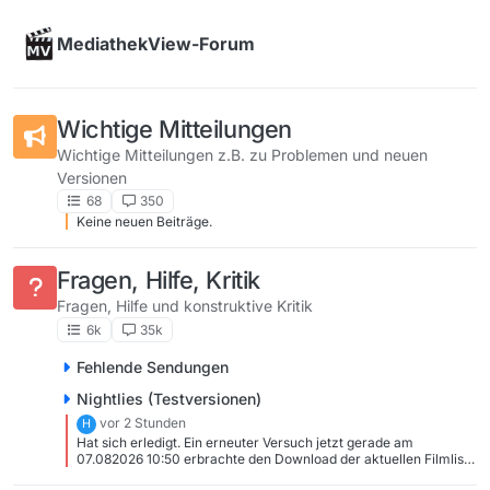
Skip to content
MediathekView-Forum
Wichtige Mitteilungen
Wichtige Mitteilungen z.B. zu Problemen und neuen
Versionen
68
350
Keine neuen Beiträge.
Fragen, Hilfe, Kritik
Fragen, Hilfe und konstruktive Kritik
6k
35k
Fehlende Sendungen
Nightlies (Testversionen)
vor 2 Stunden
H
Hat sich erledigt. Ein erneuter Versuch jetzt gerade am
07.082026 10:50 erbrachte den Download der aktuellen Filmliste
von heute Stand 10:19. Wenn alles so einfach wäre.