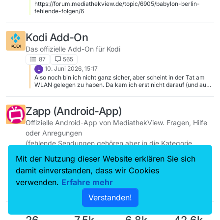
https://forum.mediathekview.de/topic/6905/babylon-berlin-
fehlende-folgen/6
Kodi Add-On
Das offizielle Add-On für Kodi
87
565
10. Juni 2026, 15:17
L
Also noch bin ich nicht ganz sicher, aber scheint in der Tat am
WLAN gelegen zu haben. Da kam ich erst nicht darauf (und auch
jetzt ist es mir noch 100% klar), weil die Verbindung eigentlich
sehr gut ist zum Router (ein paar Meter). Aber trotzdem scheint
sich mein alter Acer an dem 5 GHz zu verschlucken, denn mit
Zapp (Android-App)
2,4 GHz und n geht es nun ohne Fehler. Wie gesagt, muss man
natürlich abwarten, ob es so bleibt. Außerdem hatte ich noch ein
Offizielle Android-App von MediathekView. Fragen, Hilfe
Treiberupdate gemacht, aber der Hauptfaktor war wohl 2,4 Ghz
oder Anregungen
jetzt (und es war ja vorher mit 5 GHz auch alles gut, Livestreams
(fehlende Sendungen gehören aber in die Kategorie
und fast alle Videos, nur diese neueren eben nicht). PS: Obwohl
es dennoch interessant ist, dass die Abstürze bei diesen Links
“Fehlende Sendungen” in “Fragen, Hilfe, Kritik”)
Mit der Nutzung dieser Website erklären Sie sich
nur in Kodi kamen, nicht in VLC auch nicht bei 5 GHz.
35
126
damit einverstanden, dass wir Cookies
28. März 2026, 13:07
verwenden.
Erfahre mehr
Vielen Dank für’s Melden! In Zapp ist es jetzt auch gefixt -
einfach die App schließen und neu öffnen.
Verstanden!